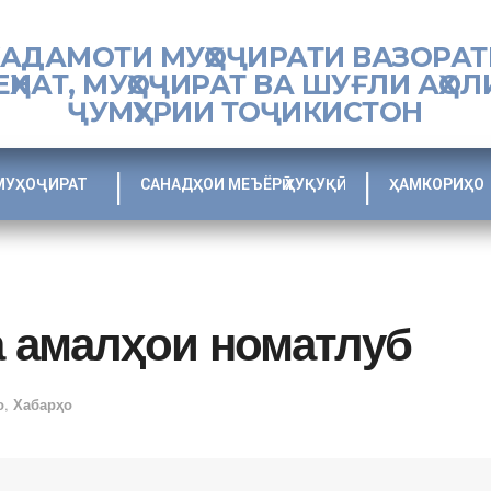
ХАДАМОТИ МУҲОҶИРАТИ ВАЗОРАТ
ЕҲНАТ, МУҲОҶИРАТ ВА ШУҒЛИ АҲОЛ
ҶУМҲУРИИ ТОҶИКИСТОН
МУҲОҶИРАТ
САНАДҲОИ МЕЪЁРӢ ҲУҚУҚӢ
ҲАМКОРИҲО
 амалҳои номатлуб
о
,
Хабарҳо