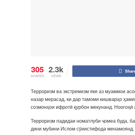
305
2.3k
Shar
SHARES
VIEWS
Терроризм ва экстремизм яке аз муаммои асо
назар мерасад, ки дар тамоми кишварҳо ҳами
созмонҳои ифротӣ қурбон мекунанд. Ноогоҳӣ 
Терроризм падидаи номатлуби ҷомеа буда, ба 
дини мубини Ислом сӯиистифода менамоянд. 