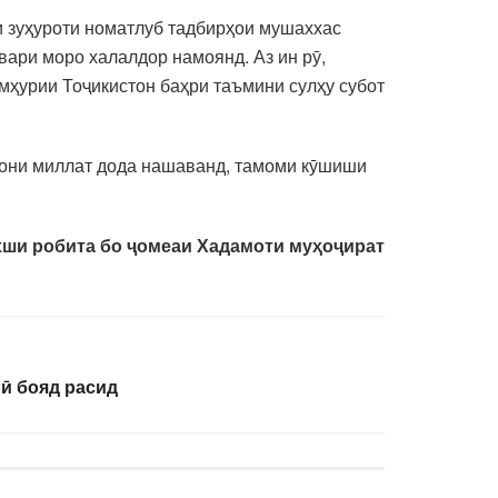
и зуҳуроти номатлуб тадбирҳои мушаххас
ари моро халалдор намоянд. Аз ин рӯ,
мҳурии Тоҷикистон баҳри таъмини сулҳу субот
нони миллат дода нашаванд, тамоми кӯшиши
ши робита бо ҷомеаи Хадамоти муҳоҷират
ӣ бояд расид