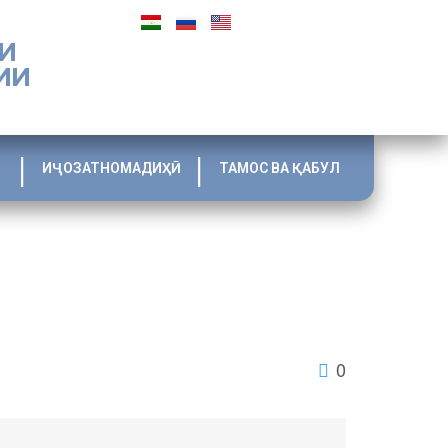
И
ИИ
ИҶОЗАТНОМАДИҲӢ
ТАМОС ВА ҚАБУЛ
0