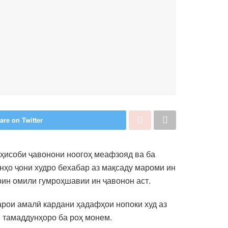
are on Twitter
 ҳисоби ҷавонони ноогоҳ меафзояд ва ба
нҳо ҷони худро бехабар аз мақсаду мароми ин
рин омили гумроҳшавии ин ҷавонон аст.
арои амалӣ кардани ҳадафҳои нопоки худ аз
 тамаддунҳоро ба роҳ монем.