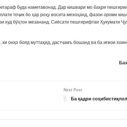
бетараф буда наметавонад. Дар кишвари мо баҳри пешгири
ати тоҷик бо ҳар роҳу восита мехоҳанд, фазои ороми кишв
ри худ бӯҳтон мезананд. Сиёсати пешгирифтаи Ҳукумати Ҷу
 ки онҳо бояд муттаҳид, дастҷамъ бошанд ва ба иғвои хои
Бах
Next Post
Ба қадри соҳибистиқлол