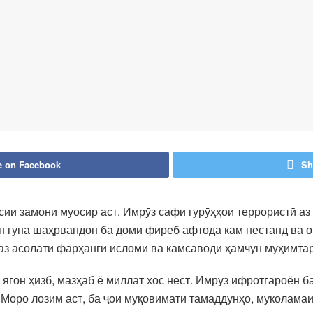
e on Facebook
Sh
сии замони муосир аст. Имрӯз сафи гурӯҳҳои террористӣ аз
н гуна шаҳрвандон ба доми фиреб афтода кам нестанд ва о
аз асолати фарҳанги исломӣ ва камсаводӣ ҳамчун муҳимта
ягон ҳизб, мазҳаб ё миллат хос нест. Имрӯз ифротгароён б
Моро лозим аст, ба ҷои муқовимати тамаддунҳо, муколамаи