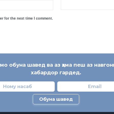
r for the next time I comment.
 мо обуна шавед ва аз ҳама пеш аз навгон
хабардор гардед.
Обуна шавед