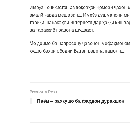
Имрӯз Тоҷикистон аз воқеаҳои ҷомеаи ҷаҳон 
амалӣ карда мешаванд. Имрӯз душманони милл
тариқи шабакаҳои интернетӣ дар ҳаққи кишва
ва тараққиёт равона шудааст.
Мо доимо ба наврасону ҷавонон мефаҳмонем,
худро баҳри ободии Ватан равона намоянд.
Previous Post
Паём – раҳкушо ба фардои дурахшон