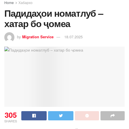
Home
Хабархо
Падидаҳои номатлуб –
хатар бо ҷомеа
by
Migration Service
18.07.2025
305
SHARES