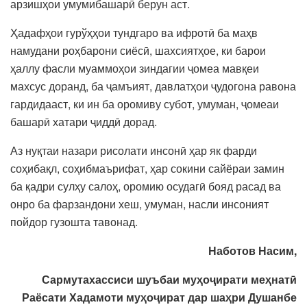
арзишҳои умумибашарӣ берун аст.
Ҳадафҳои гурўҳҳои тундгаро ва ифротӣ ба маҳв
намудани роҳбарони сиёсӣ, шахсиятҳое, ки барои
ҳаллу фасли муаммоҳои зиндагии ҷомеа мавқеи
махсус доранд, ба ҷамъият, давлатҳои ҷудогона равона
гардидааст, ки ин ба оромиву субот, умуман, ҷомеаи
башарӣ хатари ҷиддӣ дорад.
Аз нуқтаи назари рисолати инсонӣ ҳар як фарди
соҳибақл, соҳибмаърифат, ҳар сокини сайёраи замин
ба қадри сулҳу салоҳ, оромию осудагӣ бояд расад ва
онро ба фарзандони хеш, умуман, насли инсоният
пойдор гузошта тавонад.
Наботов Насим,
Сармутахассиси шуъбаи муҳоҷирати меҳнатӣ
Раёсати Хадамоти муҳоҷират дар шаҳри Душанбе