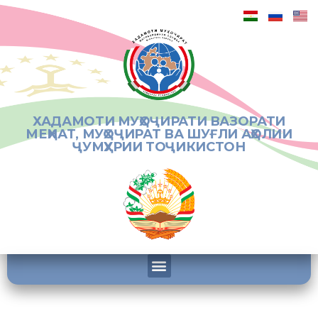
ХАДАМОТИ МУҲОҶИРАТИ ВАЗОРАТИ
МЕҲНАТ, МУҲОҶИРАТ ВА ШУҒЛИ АҲОЛИИ
ҶУМҲУРИИ ТОҶИКИСТОН