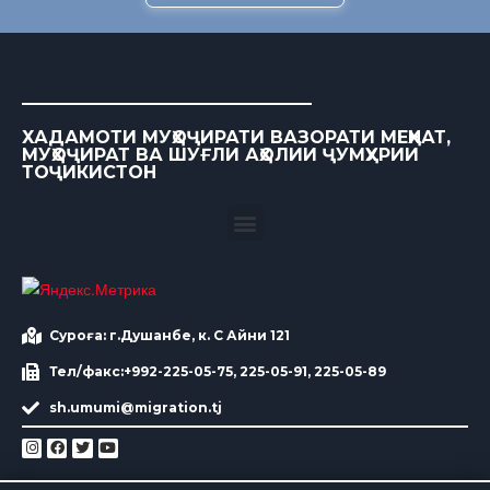
ХАДАМОТИ МУҲОҶИРАТИ ВАЗОРАТИ МЕҲНАТ,
МУҲОҶИРАТ ВА ШУҒЛИ АҲОЛИИ ҶУМҲУРИИ
ТОҶИКИСТОН
Суроға: г.Душанбе, к. С Айни 121
Тел/факс:+992-225-05-75, 225-05-91, 225-05-89
sh.umumi@migration.tj