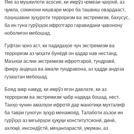
Яке аз мушкилоти асосие, ки имрўз ҷомеаи ҷаҳонӣ, аз
ҷумла, сокинони кишвари моро ба ташвиш овардааст,
паҳншавии зуҳуроти терроризм ва экстремизм, бахусус,
ба ин гуна гурўҳҳои ифротгаро гаравидани ҷавонону
ноболиғон мебошад.
Гуфтан ҷоиз аст, ки падидаҳое чун экстремизм ва
терроризм аз ҷиҳати бунёдӣ он қадар нав нестанд.
Маънои аслии экстремизм ифротгароӣ, тундравӣ,
фикру андеша ва амали тундравона, аз ҳадди андоза
гузаштан мебошад.
Бояд зикр намуд, ки имрўз ягон давлате, ки аз
терроризм ва экстремизм ҷабр надида бошад, нест.
Танҳо чунин амалҳои ифротӣ дар манотиқи мухталиф
ба таври гуногун зуҳур менамояд. Талаботи аъзои ин
гурўҳҳо аз меъёрҳои ҳуқуқи конститутсионӣ, динӣ,
ахлоқӣ, инсондўстӣ, меҳанпарастӣ, умуман, аз