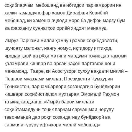
соҳибпарчам мебошанд ва ибтидои парчамдории ин
халқи тамаддунофар ҳамон Дирафши Ковиёнӣ
мебошад, ки ҳамеша аҷдоди моро ба дифои марзу бум
ва фарҳангу суннатҳои ориёӣ ҳидоят менамуд.
Имрӯз Парчами миллӣ ҳамчун рамзи соҳибдавлатӣ,
шуҷоату матонат, нангу номус, иқтидору иттиҳод,
иродаи қавӣ ва рӯҳи матини мардуми тоҷик дар тамоми
қаламрави кишвар ва арсаи ҷаҳон партавфишонӣ
менамояд. Тавре, ки Асосгузори сулҳу ваҳдати миллӣ –
Пешвои муаззами миллат, Президенти Ҷумҳурии
Тоҷикистон, парчамбардори созандагию бунёдкории
кишвари соҳибистиқлол муҳтарам Эмомалӣ Раҳмон
таъкид кардаанд: «Имрӯз барои миллати
соҳибтамаддуни тоҷик парчам сарчашмаи нерӯву
тавонмандӣ дар роҳи созандагиву бунёдкорӣ ва
сармояи ғуруру ифтихори миллӣ мебошад».