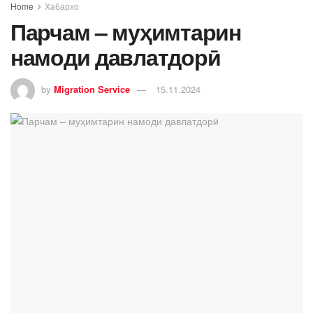
Home
Хабархо
Парчам – муҳимтарин
намоди давлатдорӣ
by
Migration Service
15.11.2024