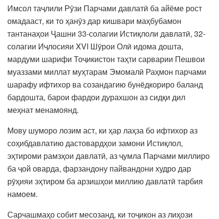
Имсол таҷлили Рӯзи Парчами давлатӣ ба айёме рост
омадааст, ки то ҳанӯз дар кишвари маҳбубамон
тантанаҳои Ҷашни 33-солагии Истиқлоли давлатӣ, 32-
солагии Иҷлосияи XVI Шӯрои Олӣ идома дошта,
мардуми шарифи Тоҷикистон таҳти сарварии Пешвои
муаззами миллат муҳтарам Эмомалӣ Раҳмон парчами
шарафу ифтихор ва созандагию бунёдкориро баланд
бардошта, барои фардои дурахшон аз сидқи дил
меҳнат менамоянд.
Мову шуморо лозим аст, ки ҳар лаҳза бо ифтихор аз
соҳибдавлатию дастовардҳои замони Истиқлол,
эҳтироми рамзҳои давлатӣ, аз ҷумла Парчами миллиро
ба ҷой оварда, фарзандону пайвандони худро дар
рӯҳияи эҳтиром ба арзишҳои миллию давлатӣ тарбия
намоем.
Сарчашмаҳо собит месозанд, ки тоҷикон аз лиҳози