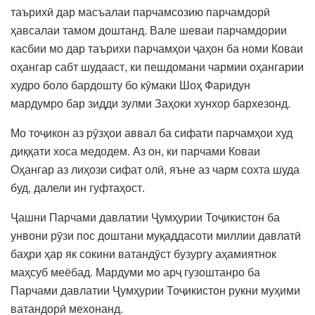
таърихӣ дар масъалаи парчамсозию парчамдорӣ
ҳавсалаи тамом доштанд. Вале шеваи парчамдории
касбии мо дар таърихи парчамҳои ҷаҳон ба номи Коваи
оҳангар сабт шудааст, ки пешдомани чармии оҳангарии
худро боло бардошту бо кӯмаки Шоҳ Фаридун
мардумро бар зидди зулми Заҳоки хунхор бархезонд.
Мо тоҷикон аз рӯзҳои аввал ба сифати парчамҳои худ
диққати хоса медодем. Аз он, ки парчами Коваи
Оҳангар аз лиҳози сифат олӣ, яъне аз чарм сохта шуда
буд, далели ин гуфтаҳост.
Ҷашни Парчами давлатии Ҷумҳурии Тоҷикистон ба
унвони рӯзи пос доштани муқаддасоти миллии давлатӣ
баҳри ҳар як сокини ватандӯст бузургу аҳамиятнок
маҳсуб меёбад. Мардуми мо арҷ гузоштанро ба
Парчами давлатии Ҷумҳурии Тоҷикистон рукни муҳими
ватандорӣ мехонанд.