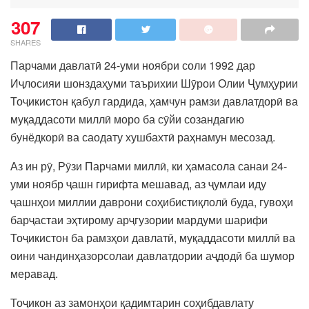
307
SHARES
Парчами давлатӣ 24-уми ноябри соли 1992 дар
Иҷлосияи шонздаҳуми таърихии Шӯрои Олии Ҷумҳурии
Тоҷикистон қабул гардида, ҳамчун рамзи давлатдорӣ ва
муқаддасоти миллӣ моро ба сӯйи созандагию
бунёдкорӣ ва саодату хушбахтӣ раҳнамун месозад.
Аз ин рӯ, Рӯзи Парчами миллӣ, ки ҳамасола санаи 24-
уми ноябр ҷашн гирифта мешавад, аз ҷумлаи иду
ҷашнҳои миллии даврони соҳибистиқлолӣ буда, гувоҳи
барҷастаи эҳтирому арҷгузории мардуми шарифи
Тоҷикистон ба рамзҳои давлатӣ, муқаддасоти миллӣ ва
оини чандинҳазорсолаи давлатдории аҷдодӣ ба шумор
меравад.
Тоҷикон аз замонҳои қадимтарин соҳибдавлату