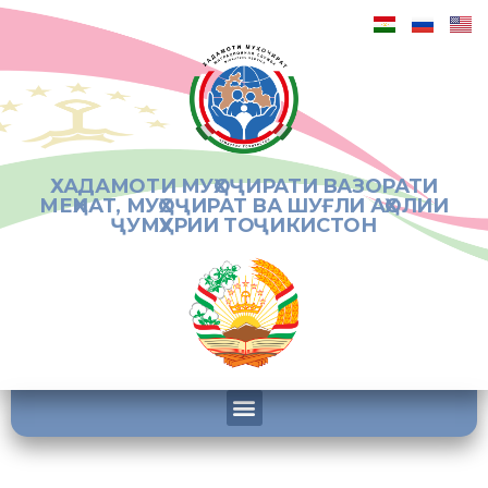
ХАДАМОТИ МУҲОҶИРАТИ ВАЗОРАТИ
МЕҲНАТ, МУҲОҶИРАТ ВА ШУҒЛИ АҲОЛИИ
ҶУМҲУРИИ ТОҶИКИСТОН