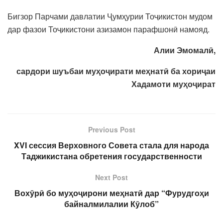
Бигзор Парчами давлатии Ҷумҳурии Тоҷикистон мудом
дар фазои Тоҷикистони азизамон парафшонӣ намояд.
Алии Эмомалӣ,
сардори шуъбаи муҳоҷирати меҳнатӣ ба хориҷаи
Хадамоти муҳоҷират
Previous Post
XVI сессия Верховного Совета стала для народа
Таджикистана обретения государственности
Next Post
Вохӯрӣ бо муҳоҷирони меҳнатӣ дар “Фурудгоҳи
байналмилалии Кӯлоб”