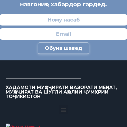
навгониҳо хабардор гардед.
Обуна шавед
ХАДАМОТИ МУҲОҶИРАТИ ВАЗОРАТИ МЕҲНАТ,
МУҲОҶИРАТ ВА ШУҒЛИ АҲОЛИИ ҶУМҲУРИИ
ТОҶИКИСТОН