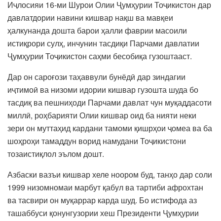
Иҷлосияи 16-ми Шурои Олии Ҷумҳурии Тоҷикистон дар
давлатдории навини кишвар нақш ва мавқеи
ҳалкунанда дошта барои ҳалли фаврии масоили
истиқрори сулҳ, инчунин тасдиқи Парчами давлатии
Ҷумҳурии Тоҷикистон саҳми бесобиқа гузоштааст.
Дар он сароғози таҳаввули бунёдӣ дар зиндагии
иҷтимоӣ ва низоми идории кишвар гузошта шуда бо
тасдиқ ва пешниҳоди Парчами давлат чун муқаддасоти
миллӣ, роҳбарияти Олии кишвар оид ба нияти неки
зери он муттаҳид кардани тамоми қишрҳои ҷомеа ва ба
шоҳроҳи тамаддун ворид намудани Тоҷикистони
тозаистиқлол эълом дошт.
Азбаски вазъи кишвар хеле ноором буд, танҳо дар соли
1999 низомномаи марбут қабул ва тартиби афрохтан
ва тасвири он муқаррар карда шуд. Бо истифода аз
ташаббуси қонунгузории хеш Президенти Ҷумҳурии