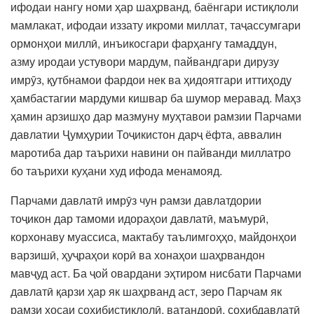
ифодаи нангу номи ҳар шаҳрванд, баёнгари истиқлоли
мамлакат, ифодаи иззату икроми миллат, таҷассумгари
ормонҳои миллӣ, инъикосгари фарҳангу тамаддун,
азму иродаи устувори мардум, пайвандгари дирузу
имрӯз, қутбнамои фардои нек ва ҳидоятгари иттиҳоду
ҳамбастагии мардуми кишвар ба шумор меравад. Маҳз
ҳамин арзишҳо дар мазмуну муҳтавои рамзии Парчами
давлатии Ҷумҳурии Тоҷикистон дарҷ ёфта, аввалин
маротиба дар таърихи навини он пайванди миллатро
бо таърихи куҳани худ ифода менамояд.
Парчами давлатӣ имрӯз чун рамзи давлатдории
тоҷикон дар тамоми идораҳои давлатӣ, маъмурӣ,
корхонаву муассиса, мактабу таълимгоҳҳо, майдонҳои
варзишӣ, ҳуҷраҳои корӣ ва хонаҳои шаҳрвандон
мавҷуд аст. Ба ҷой овардани эҳтиром нисбати Парчами
давлатӣ қарзи ҳар як шаҳрванд аст, зеро Парчам як
рамзи хосаи соҳибистиқлолӣ, ватандорӣ, соҳибдавлатӣ