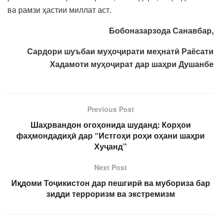
ва рамзи ҳастии миллат аст.
Бобоназарзода Санавбар,
Сардори шуъбаи муҳоҷирати меҳнатӣ Раёсати
Хадамоти муҳоҷират дар шаҳри Душанбе
Previous Post
Шаҳрвандон огоҳонида шуданд: Корҳои
фаҳмондадиҳӣ дар “Истгоҳи роҳи оҳани шаҳри
Хуҷанд”
Next Post
Иқдоми Тоҷикистон дар пешгирӣ ва мубориза бар
зидди терроризм ва экстремизм