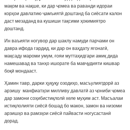
мақом ва нақше, ки дар ҷомеа ва раванди идораи
корҳои давлатию ҷамъиятӣ доштанд ба сиёсати калон
даст мезаданд ва кушиши тақсими ҳокимиятро
доштанд.
Ин ваъияти ногувор дар шаклу намуди парчами он
давра ифода гардид, ки дар он ваҳдату ягонагӣ,
мақсаду мароми умум, ғояи муттаҳидгари амиқ дида
намешавад ва танҳо ишорате ба мавҷудияти кишвар
боқӣ мондааст.
Ҳамин тавр, дарки ҳуқуқу озодиҳо, масъулиятдорӣ аз
арзишу манфиатҳои милливу давлатӣ аз ҷониби ҷомеа
дар замони соҳибистиқлолӣ хеле муҳим аст. Масъалаи
истиқлолияти сиёсӣ бошад бо макон, замон ва низоми
арзишҳо ва рамзҳои сиёсӣ пайвасти ногусастанӣ
дорад.