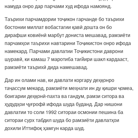
намуда онро дар парчами худ ифода намоянд.
Таърихи парчамдории тоҷикон гарчанде бо таърихи
бостонии миллат вобастагии қавӣ дошта он бо
дирафши ковиёнӣ марбут дониста мешавад, рамзиёти
парчамҳои таърихи навтарини Тоҷикистон онро ифода
намекард. Парчами давлатии Тоҷикистони даврони
шуравӣ, ки камаш 7 маротиба тағйири шакл кардааст,
рамзиёти таърихӣ дида намешавад.
Дар ин олами нав, ки давлати коргару деҳқонро
таҷассум мекард, рамзиёти меҳнати ин ду қишри ҷомеа,
боигарии деҳқонӣ-пахта ва гандум, рамзи ситора ва
ҳудудҳои ҷуғрофӣ ифода шуда буданд. Дар нишони
давлатии то соли 1992 ситораи осмонии пешина ба
ситораи сурх табдил шуда бо рамзиёти давлатҳои
дохили Иттифоқ ҳамгун карда шуд.