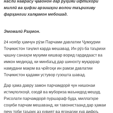
насли наврасу ҷавонон дар руҳияи ифтихори
миллӣ ва ҳифзи арзишҳои волои таърихиву
фарҳангии халқамон мебошад.
Эмомалӣ Раҳмон.
24 ноябр ҳамчун рӯзи Парчами давлатии Ҷумҳурии
Тоҷикистон таҷлил карда мешавад. Ин рӯз ба таърихи
ҷашну санаҳои муҳими кишвар ворид гардидааст ва
имкон медиҳад, ки минбаъд дар шинохту муқаррар
намудани мақом ва ҷойгоҳи ин рамзи давлатии
Тоҷикистон қадами устувор гузошта шавад.
Дар ҳама давру замон парчамдорӣ чун нишонаи
истиқлолхоҳӣ, озодӣ ва мубориза маънидод мешуд.
Рисолати парчамдорӣ пуршараф буда, миллатҳое
соҳиби парчам мешаванд, ки тавонистаанд дар ҳамаи
печу тоби таърих аз ҳувият ва ягонагии худ дифоъ