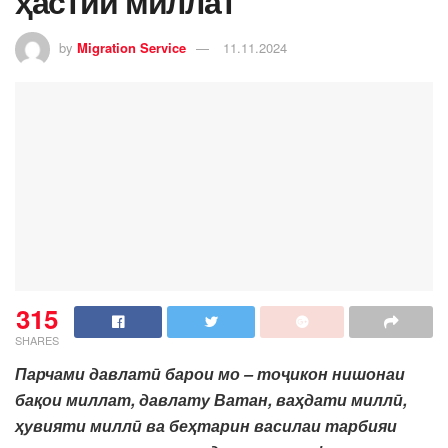
ҳастии миллат
by
Migration Service
11.11.2024
315
SHARES
Парчами давлатӣ барои мо – тоҷикон нишонаи
бақои миллат, давлату Ватан, ваҳдати миллӣ,
ҳувияти миллӣ ва беҳтарин василаи тарбияи