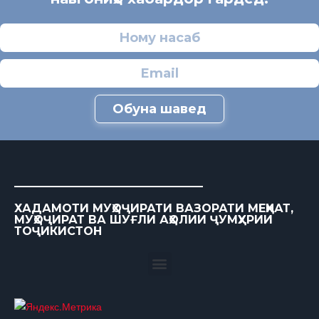
Обуна шавед
ХАДАМОТИ МУҲОҶИРАТИ ВАЗОРАТИ МЕҲНАТ,
МУҲОҶИРАТ ВА ШУҒЛИ АҲОЛИИ ҶУМҲУРИИ
ТОҶИКИСТОН