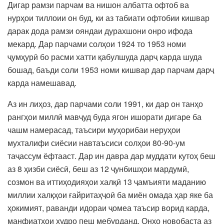
Дигар рамзи парчам ва нишон албатта офтоб ва
нурҳои тиллоии он буд, ки аз табиати офтобии кишвар
дарак дода рамзи ояндаи дурахшони онро ифода
мекард. Дар парчами солҳои 1924 то 1953 номи
ҷумҳурӣ бо расми хатти қабулшуда дарҷ карда шуда
бошад, баъди соли 1953 номи кишвар дар парчам дарҷ
карда намешавад.
Аз ин лиҳоз, дар парчами соли 1991, ки дар он танҳо
рангҳои миллӣ мавҷуд буда ягон ишорати дигаре ба
чашм намерасад, таъсири муҳорибаи неруҳои
мухталифи сиёсии навтаъсиси солҳои 80-90-ум
таҷассум ёфтааст. Дар ин давра дар муддати кутоҳ беш
аз 8 ҳизби сиёсӣ, беш аз 12 ҷунбишҳои мардумӣ,
созмон ва иттиҳодияҳои халқӣ 13 ҷамъияти маданию
миллии халқҳои ғайритаҳҷоӣ ба миён омада ҳар яке ба
ҳокимият, раванди идораи ҷомеа таъсир ворид карда,
манфиатҳои худро пеш мебурданд. Онҳо новобаста аз