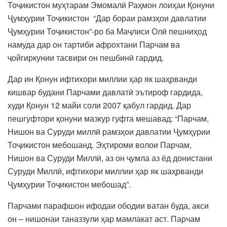
Тоҷикистон муҳтарам Эмомалӣ Раҳмон лоиҳаи Қонуни
Ҷумҳурии Тоҷикистон “Дар бораи рамзҳои давлатии
Ҷумҳурии Тоҷикистон”-ро ба Маҷлиси Олӣ пешниҳод
намуда дар он тартиби афрохтани Парчам ва
ҷойгиркунии тасвири он пешбинӣ гардид.
Дар ин Қонун ифтихори миллии ҳар як шаҳрванди
кишвар будани Парчами давлатӣ эътироф гардида,
худи Қонун 12 майи соли 2007 қабул гардид. Дар
пешгуфтори қонуни мазкур гуфта мешавад: “Парчам,
Нишон ва Суруди миллӣ рамзҳои давлатии Ҷумҳурии
Тоҷикистон мебошанд. Эҳтироми волои Парчам,
Нишон ва Суруди Миллӣ, аз он ҷумла аз ёд донистани
Суруди Миллӣ, ифтихори миллии ҳар як шаҳрванди
Ҷумҳурии Тоҷикистон мебошад”.
Парчами парафшон ифодаи ободии ватан буда, акси
он – нишонаи таназзули ҳар мамлакат аст. Парчам