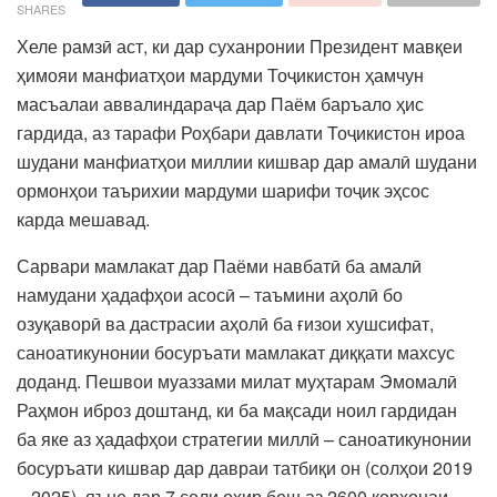
SHARES
Хеле рамзӣ аст, ки дар суханронии Президент мавқеи
ҳимояи манфиатҳои мардуми Тоҷикистон ҳамчун
масъалаи аввалиндараҷа дар Паём баръало ҳис
гардида, аз тарафи Роҳбари давлати Тоҷикистон ироа
шудани манфиатҳои миллии кишвар дар амалӣ шудани
ормонҳои таърихии мардуми шарифи тоҷик эҳсос
карда мешавад.
Сарвари мамлакат дар Паёми навбатӣ ба амалӣ
намудани ҳадафҳои асосӣ – таъмини аҳолӣ бо
озуқаворӣ ва дастрасии аҳолӣ ба ғизои хушсифат,
саноатикунонии босуръати мамлакат диққати махсус
доданд. Пешвои муаззами милат муҳтарам Эмомалӣ
Раҳмон иброз доштанд, ки ба мақсади ноил гардидан
ба яке аз ҳадафҳои стратегии миллӣ – саноатикунонии
босуръати кишвар дар давраи татбиқи он (солҳои 2019
– 2025), яъне дар 7 соли охир беш аз 2600 корхонаи