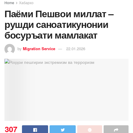
Home
Хабархо
Паёми Пешвои миллат –
рушди саноатикунонии
босуръати мамлакат
by
Migration Service
22.01.2026
307