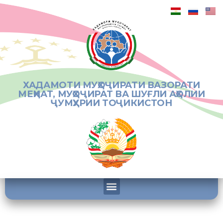
ХАДАМОТИ МУҲОҶИРАТИ ВАЗОРАТИ
МЕҲНАТ, МУҲОҶИРАТ ВА ШУҒЛИ АҲОЛИИ
ҶУМҲУРИИ ТОҶИКИСТОН