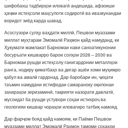
шифобахш тадбирҳои иловагӣ андешида, афзоиши
ҳаҷми истеҳсоли маҳсулоти содиротӣ ва ивазкунандаи
воридот зиёд карда шавад.
Асосгузори сулҳу ваҳдати миллӣ, Пешвои муаззами
миллат муҳтарам Эмомалӣ Раҳмон қайд намуданд, ки
Ҳукумати мамлакат Барномаи нави саноатикунонии
босуръати кишварро барои солҳои 2026 – 2030 ва
Барномаи рушди истеҳсолу ғанигардонии металлҳои
ранга, нодиру қиматбаҳо ва дигар ашёи хоми муҳимро
қабул ва амалӣ гардонад. Дар баробари ин, ҷиҳати
таъмин намудани истифодаи самараноку оқилонаи
захираҳои зеризаминӣ, тақвияти назорати давлатӣ,
мусоидат ба рушди устувори соҳаи истихроҷ ва
геологияи кишвар чораҳои иловагиро татбиқ намояд.
Дар фарҷом бояд қайд намоям, ки Паёми Пешвои
муаззами миллат Эмомалӣ Раҳмон тамоми соҳаҳои