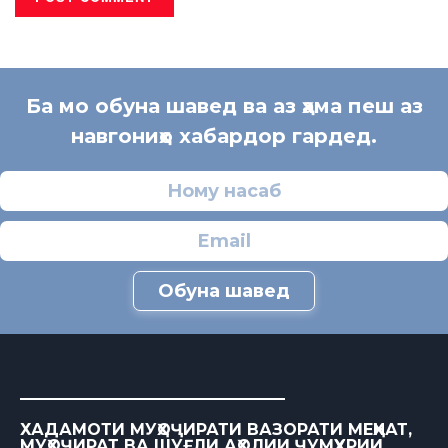
Ба мо обуна шавед ва аз ҳама пеш аз
навгониҳо хабардор гардед.
Обуна шавед
ХАДАМОТИ МУҲОҶИРАТИ ВАЗОРАТИ МЕҲНАТ,
МУҲОҶИРАТ ВА ШУҒЛИ АҲОЛИИ ҶУМҲУРИИ