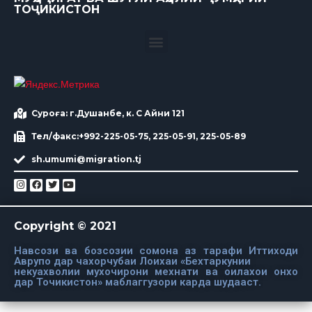
ТОҶИКИСТОН
Суроға: г.Душанбе, к. С Айни 121
Тел/факс:+992-225-05-75, 225-05-91, 225-05-89
sh.umumi@migration.tj
Copyright © 2021
Навсози ва бозсозии сомона аз тарафи Иттиходи
Аврупо дар чахорчубаи Лоихаи «Бехтаркунии
некуахволии мухочирони мехнати ва оилахои онхо
дар Точикистон» маблаггузори карда шудааст.