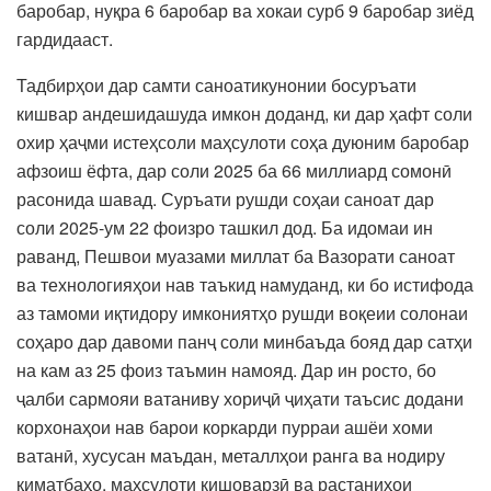
баробар, нуқра 6 баробар ва хокаи сурб 9 баробар зиёд
гардидааст.
Тадбирҳои дар самти саноатикунонии босуръати
кишвар андешидашуда имкон доданд, ки дар ҳафт соли
охир ҳаҷми истеҳсоли маҳсулоти соҳа дуюним баробар
афзоиш ёфта, дар соли 2025 ба 66 миллиард сомонӣ
расонида шавад. Суръати рушди соҳаи саноат дар
соли 2025-ум 22 фоизро ташкил дод. Ба идомаи ин
раванд, Пешвои муазами миллат ба Вазорати саноат
ва технологияҳои нав таъкид намуданд, ки бо истифода
аз тамоми иқтидору имкониятҳо рушди воқеии солонаи
соҳаро дар давоми панҷ соли минбаъда бояд дар сатҳи
на кам аз 25 фоиз таъмин намояд. Дар ин росто, бо
ҷалби сармояи ватаниву хориҷӣ ҷиҳати таъсис додани
корхонаҳои нав барои коркарди пурраи ашёи хоми
ватанӣ, хусусан маъдан, металлҳои ранга ва нодиру
қиматбаҳо, маҳсулоти кишоварзӣ ва растаниҳои