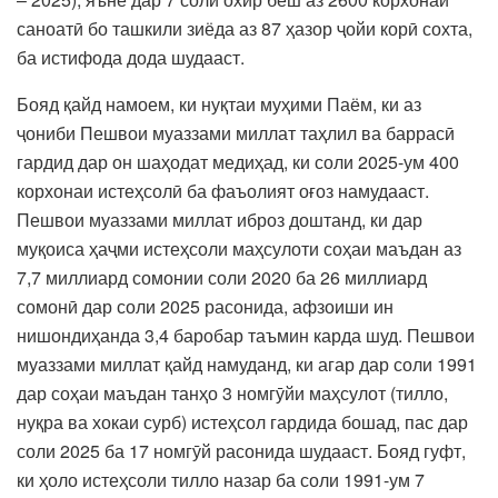
саноатӣ бо ташкили зиёда аз 87 ҳазор ҷойи корӣ сохта,
ба истифода дода шудааст.
Бояд қайд намоем, ки нуқтаи муҳими Паём, ки аз
ҷониби Пешвои муаззами миллат таҳлил ва баррасӣ
гардид дар он шаҳодат медиҳад, ки соли 2025-ум 400
корхонаи истеҳсолӣ ба фаъолият оғоз намудааст.
Пешвои муаззами миллат иброз доштанд, ки дар
муқоиса ҳаҷми истеҳсоли маҳсулоти соҳаи маъдан аз
7,7 миллиард сомонии соли 2020 ба 26 миллиард
сомонӣ дар соли 2025 расонида, афзоиши ин
нишондиҳанда 3,4 баробар таъмин карда шуд. Пешвои
муаззами миллат қайд намуданд, ки агар дар соли 1991
дар соҳаи маъдан танҳо 3 номгӯйи маҳсулот (тилло,
нуқра ва хокаи сурб) истеҳсол гардида бошад, пас дар
соли 2025 ба 17 номгӯй расонида шудааст. Бояд гуфт,
ки ҳоло истеҳсоли тилло назар ба соли 1991-ум 7