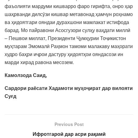
фаъолияти мардуми кишварро фаро гирифта, онро ҳар
шаҳрванди дилсӯзи кишвар метавонад ҳамчун роҳнамо
ва ҳидоятгари ояндаи дурахшони мамлакат истифода
барад. Мо пайравони Асосгузори сулҳу ваҳдати миллӣ
– Пешвои миллат, Президенти Ҷумҳурии Тоҷикистон
муҳтарам Эмомалӣ Раҳмон тамоми малакаву маҳорати
худро баҳри иҷрои дастуру ҳидоятҳои ояндасози ин
марди хирад равона месозем.
Камолзода Саид,
Сардори раёсати Ха
дамоти муҳоҷират дар вилояти
Суғд
Previous Post
Ифротгароӣ дар асри рақамӣ