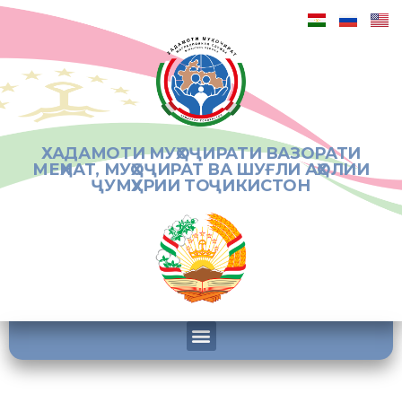
ХАДАМОТИ МУҲОҶИРАТИ ВАЗОРАТИ
МЕҲНАТ, МУҲОҶИРАТ ВА ШУҒЛИ АҲОЛИИ
ҶУМҲУРИИ ТОҶИКИСТОН