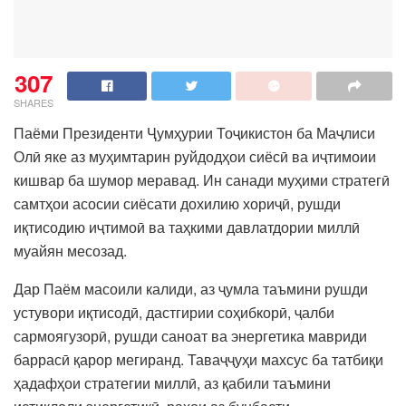
307
SHARES
Паёми Президенти Ҷумҳурии Тоҷикистон ба Маҷлиси
Олӣ яке аз муҳимтарин руйдодҳои сиёсӣ ва иҷтимоии
кишвар ба шумор меравад. Ин санади муҳими стратегӣ
самтҳои асосии сиёсати дохилию хориҷӣ, рушди
иқтисодию иҷтимоӣ ва таҳкими давлатдории миллӣ
муайян месозад.
Дар Паём масоили калиди, аз ҷумла таъмини рушди
устувори иқтисодӣ, дастгирии соҳибкорӣ, ҷалби
сармоягузорӣ, рушди саноат ва энергетика мавриди
баррасӣ қарор мегиранд. Таваҷҷуҳи махсус ба татбиқи
ҳадафҳои стратегии миллӣ, аз қабили таъмини