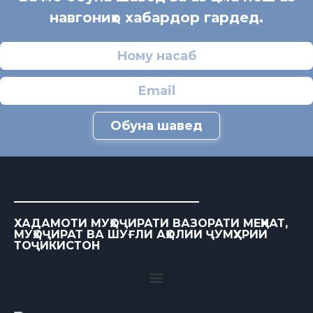
навгониҳо хабардор гардед.
Обуна шавед
ХАДАМОТИ МУҲОҶИРАТИ ВАЗОРАТИ МЕҲНАТ,
МУҲОҶИРАТ ВА ШУҒЛИ АҲОЛИИ ҶУМҲУРИИ
ТОҶИКИСТОН