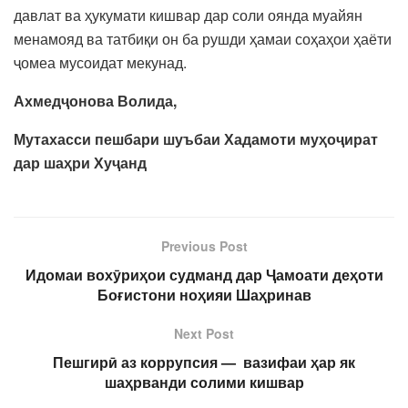
давлат ва ҳукумати кишвар дар соли оянда муайян
менамояд ва татбиқи он ба рушди ҳамаи соҳаҳои ҳаёти
ҷомеа мусоидат мекунад.
Ахмедҷонова Волида,
Мутахасси пешбари шуъбаи Хадамоти муҳоҷират
дар шаҳри Хуҷанд
Previous Post
Идомаи вохӯриҳои судманд дар Ҷамоати деҳоти
Боғистони ноҳияи Шаҳринав
Next Post
Пешгирӣ аз коррупсия — вазифаи ҳар як
шаҳрванди солими кишвар