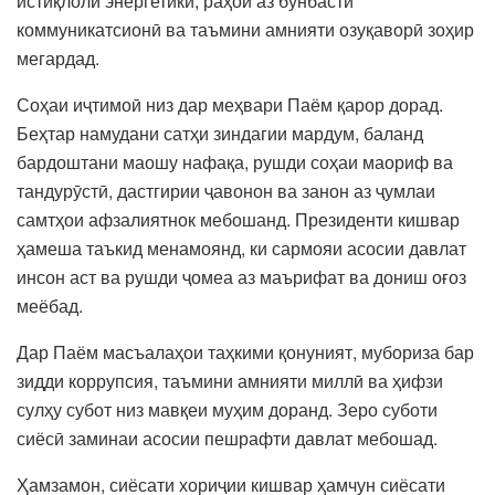
истиқлоли энергетикӣ, раҳои аз бунбасти
коммуникатсионӣ ва таъмини амнияти озуқаворӣ зоҳир
мегардад.
Соҳаи иҷтимоӣ низ дар меҳвари Паём қарор дорад.
Беҳтар намудани сатҳи зиндагии мардум, баланд
бардоштани маошу нафақа, рушди соҳаи маориф ва
тандурӯстӣ, дастгирии ҷавонон ва занон аз ҷумлаи
самтҳои афзалиятнок мебошанд. Президенти кишвар
ҳамеша таъкид менамоянд, ки сармояи асосии давлат
инсон аст ва рушди ҷомеа аз маърифат ва дониш оғоз
меёбад.
Дар Паём масъалаҳои таҳкими қонуният, мубориза бар
зидди коррупсия, таъмини амнияти миллӣ ва ҳифзи
сулҳу субот низ мавқеи муҳим доранд. Зеро суботи
сиёсӣ заминаи асосии пешрафти давлат мебошад.
Ҳамзамон, сиёсати хориҷии кишвар ҳамчун сиёсати