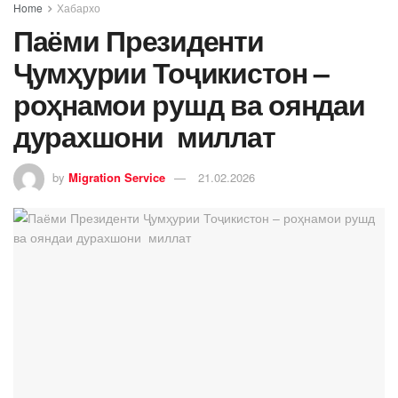
Home
Хабархо
Паёми Президенти
Ҷумҳурии Тоҷикистон –
роҳнамои рушд ва ояндаи
дурахшони миллат
by
Migration Service
21.02.2026