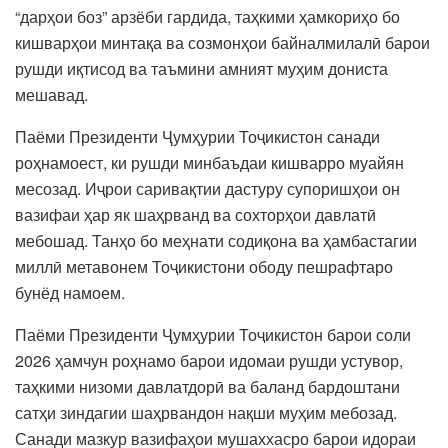
“дарҳои боз” арзёби гардида, таҳкими ҳамкориҳо бо
кишварҳои минтақа ва созмонҳои байналмилалӣ барои
рушди иқтисод ва таъмини амният муҳим дониста
мешавад.
Паёми Президенти Ҷумҳурии Тоҷикистон санади
роҳнамоест, ки рушди минбаъдаи кишварро муайян
месозад. Иҷрои саривақтии дастуру супоришҳои он
вазифаи ҳар як шаҳрванд ва сохторҳои давлатӣ
мебошад. Танҳо бо меҳнати содиқона ва ҳамбастагии
миллӣ метавонем Тоҷикистони ободу пешрафтаро
бунёд намоем.
Паёми Президенти Ҷумҳурии Тоҷикистон барои соли
2026 ҳамчун роҳнамо барои идомаи рушди устувор,
таҳкими низоми давлатдорӣ ва баланд бардоштани
сатҳи зиндагии шаҳрвандон нақши муҳим мебозад.
Санади мазкур вазифаҳои мушаххасро барои идораи