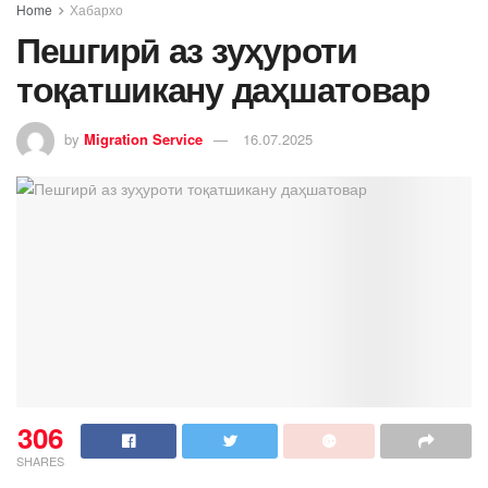
Home
Хабархо
Пешгирӣ аз зуҳуроти
тоқатшикану даҳшатовар
by
Migration Service
16.07.2025
306
SHARES