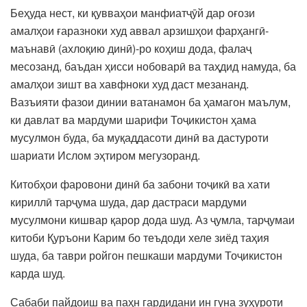
Беҳуда нест, ки қувваҳои манфиатҷӯй дар оғози
амалҳои ғаразноки худ аввал арзишҳои фарҳангӣ-
маънавӣ (ахлоқию динӣ)-ро коҳиш дода, фалаҷ
месозанд, баъдан ҳисси нобоварӣ ва таҳдид намуда, ба
амалҳои зишт ва хавфноки худ даст мезананд.
Вазъияти фазои динии ватанамон ба ҳамагон маълум,
ки давлат ва мардуми шарифи Тоҷикистон ҳама
мусулмон буда, ба муқаддасоти динӣ ва дастуроти
шариати Ислом эҳтиром мегузоранд.
Китобҳои фаровони динӣ ба забони тоҷикӣ ва хати
кириллӣ тарҷума шуда, дар дастраси мардуми
мусулмони кишвар қарор дода шуд. Аз ҷумла, тарҷумаи
китоби Қуръони Карим бо теъдоди хеле зиёд таҳия
шуда, ба таври ройгон пешкаши мардуми Тоҷикистон
карда шуд.
Сабаби пайдоиш ва паҳн гардидани ин гуна зуҳуроти