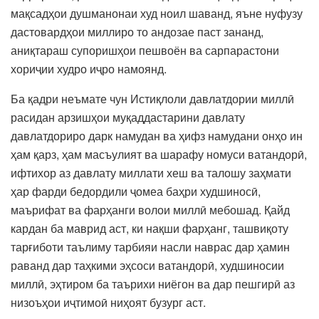
мақсадҳои душманонаи худ ноил шаванд, яъне нуфузу
дастовардҳои миллиро то андозае паст зананд,
аниқтараш супоришҳои пешвоён ва сарпарастони
хориҷии худро иҷро намоянд.
Ба қадри неъмате чун Истиқлоли давлатдории миллӣ
расидан арзишҳои муқаддастарини давлату
давлатдориро дарк намудан ва ҳифз намудани онҳо ин
ҳам қарз, ҳам масъулият ва шарафу номуси ватандорӣ,
ифтихор аз давлату миллати хеш ва талошу заҳмати
ҳар фарди бедордили ҷомеа баҳри худшиносӣ,
маърифат ва фарҳанги волои миллӣ мебошад. Қайд
кардан ба маврид аст, ки нақши фарҳанг, ташвиқоту
тарғиботи таълиму тарбияи насли наврас дар ҳамин
раванд дар таҳкими эҳсоси ватандорӣ, худшиносии
миллӣ, эҳтиром ба таърихи ниёгон ва дар пешгирӣ аз
низоъҳои иҷтимоӣ ниҳоят бузург аст.