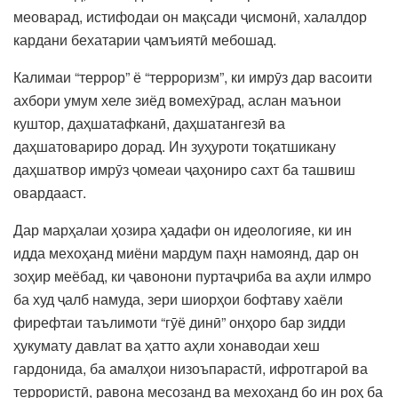
меоварад, истифодаи он мақсади ҷисмонӣ, халалдор
кардани бехатарии ҷамъиятӣ мебошад.
Калимаи “террор” ё “терроризм”, ки имрӯз дар васоити
ахбори умум хеле зиёд вомехӯрад, аслан маънои
куштор, даҳшатафканӣ, даҳшатангезӣ ва
даҳшатовариро дорад. Ин зуҳуроти тоқатшикану
даҳшатвор имрӯз ҷомеаи ҷаҳониро сахт ба ташвиш
овардааст.
Дар марҳалаи ҳозира ҳадафи он идеологияе, ки ин
идда мехоҳанд миёни мардум паҳн намоянд, дар он
зоҳир меёбад, ки ҷавонони пуртаҷриба ва аҳли илмро
ба худ ҷалб намуда, зери шиорҳои бофтаву хаёли
фирефтаи таълимоти “гӯё динӣ” онҳоро бар зидди
ҳукумату давлат ва ҳатто аҳли хонаводаи хеш
гардонида, ба амалҳои низоъпарастӣ, ифротгароӣ ва
террористӣ, равона месозанд ва мехоҳанд бо ин роҳ ба