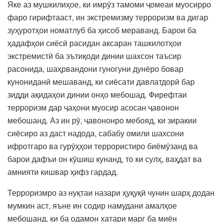
Яке аз мушкилиҳое, ки имрӯз тамоми ҷомеаи муосирро
фаро гирифтааст, ин экстремизму терроризм ва дигар
зуҳуротҳои номатлуб ба ҳисоб мераванд. Барои ба
ҳадафҳои сиёсӣ расидан аксаран ташкилотҳои
экстремистӣ ба эътиқоди динии шахсон таъсир
расонида, шаҳрвандони гуногуни дунёро бовар
кунониданӣ мешаванд, ки сиёсати давлатдорӣ бар
зидди ақидаҳои динии онҳо мебошад. Фирефтаи
терроризм дар ҷаҳони муосир асосан ҷавонон
мебошанд. Аз ин рӯ, ҷавононро мебояд, ки зиракии
сиёсиро аз даст надода, сабабу омили шахсони
ифротгаро ва гурӯҳҳои террористиро биёмӯзанд ва
барои дафъи он кӯшиш кунанд, то ки сулҳ, ваҳдат ва
амнияти кишвар ҳифз гардад.
Терроризмро аз нуқтаи назари ҳуқуқӣ чунин шарҳ додан
мумкин аст, яъне ин содир намудани амалҳое
мебошанд, ки ба одамон хатари марг ба миён