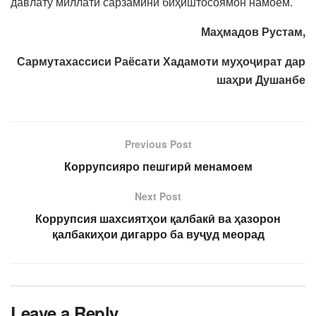
давлату миллати сарзамини биҳиштосоямон намоем.
Маҳмадов Рустам,
Сармутахассиси
Раёсати Хадамоти муҳоҷират дар
шаҳри Душанбе
Previous Post
Коррупсияро пешгирӣ менамоем
Next Post
Коррупсия шахсиятҳои қалбакӣ ва ҳазорон
қалбакиҳои дигарро ба вуҷуд меорад
Leave a Reply