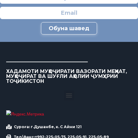
Обуна шавед
ХАДАМОТИ МУҲОҶИРАТИ ВАЗОРАТИ МЕҲНАТ,
МУҲОҶИРАТ ВА ШУҒЛИ АҲОЛИИ ҶУМҲУРИИ
ТОҶИКИСТОН
Суроға: г.Душанбе, к. С Айни 121
Тел/факс:+992-225-05-75, 225-05-91, 225-05-89