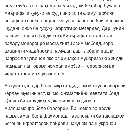
номатлуб аз он шаҳодат медиҳад, ки бехабар будан аз
маърифати ҳуқуқӣ ва худшиносӣ, таълиму тарбияи
нокифояи насли наврас, хусусан ҷавонон боиси шомил
шудани онҳо ба гурӯҳи ифротгаро мегардад. Дар чунин
вазъият ҳар як фарди соҳибмаърифат ва хосатан
падару модаронро масъулияти азим мебояд, зеро
аҳамияти ҷиддӣ зоҳир намудан дар тарбияи насли
наврас ва ҷавонон яке аз омилҳои мубориза бар зидди
падидаи нанговари ҷомеаи имрӯза – терроризм ва
ифротгароӣ маҳсуб меёбад.
Аз гуфтаҳои дар боло зикр гардида чунин хулосабарорӣ
кардан мумкин аст, ки мо, хизматчиёни давлатӣ бояд
кӯшиш ба харҷ диҳем, ки фарҳанги динию
миллиамонро боло бардорем. Ба ҷомеа ва насли
наврасамон бояд фаҳмонида тавонем, ки ба тақлидҳои
бегонаи ифротгароӣ пайравӣ накунем ва шукронаи