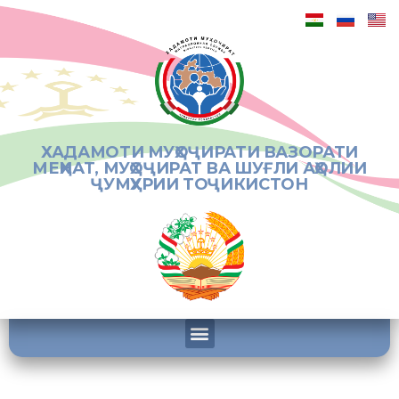
ХАДАМОТИ МУҲОҶИРАТИ ВАЗОРАТИ
МЕҲНАТ, МУҲОҶИРАТ ВА ШУҒЛИ АҲОЛИИ
ҶУМҲУРИИ ТОҶИКИСТОН