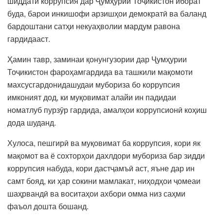
шиддати коррупсия дар Ҷумҳурии Тоҷикистон иборат
буда, барои инкишофи арзишҳои демократӣ ва баланд
бардоштани сатҳи некуаҳволии мардум равона
гардидааст.
Ҳамин тавр, заминаи қонунгузории дар Ҷумҳурии
Тоҷикистон фароҳамгардида ва ташкили мақомоти
махсусгардонидашудаи мубориза бо коррупсия
имконият дод, ки муқовимат алайи ин падидаи
номатлуб пурзӯр гардида, амалҳои коррупсионӣ коҳиш
дода шуданд.
Хулоса, пешгирӣ ва муқовимат ба коррупсия, кори як
мақомот ва ё сохторҳои дахлдори мубориза бар зидди
коррупсия набуда, кори дастҷамъӣ аст, яъне дар ин
самт бояд, ки ҳар сокини мамлакат, ниҳодҳои ҷомеаи
шаҳрвандӣ ва воситаҳои ахбори омма низ саҳми
фаъол дошта бошанд.