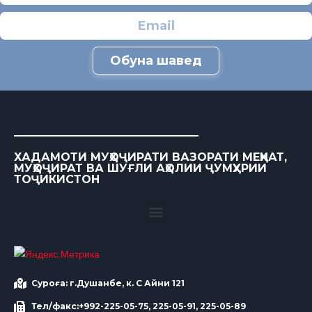
Обуна шавед
ХАДАМОТИ МУҲОҶИРАТИ ВАЗОРАТИ МЕҲНАТ,
МУҲОҶИРАТ ВА ШУҒЛИ АҲОЛИИ ҶУМҲУРИИ
ТОҶИКИСТОН
Суроға: г.Душанбе, к. С Айни 121
Тел/факс:+992-225-05-75, 225-05-91, 225-05-89