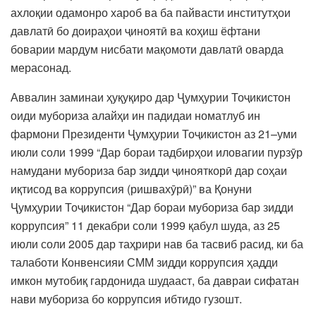
ахлоқии одамонро хароб ва ба пайвасти институтҳои
давлатӣ бо доираҳои ҷиноятӣ ва коҳиш ёфтани
боварии мардум нисбати мақомоти давлатӣ оварда
мерасонад.
Аввалин заминаи ҳуқуқиро дар Ҷумҳурии Тоҷикистон
оиди мубориза алайҳи ин падидаи номатлуб ин
фармони Президенти Ҷумҳурии Тоҷикистон аз 21–уми
июли соли 1999 “Дар бораи тадбирҳои иловагии пурзӯр
намудани мубориза бар зидди ҷинояткорӣ дар соҳаи
иқтисод ва коррупсия (ришвахӯрӣ)” ва Қонуни
Ҷумҳурии Тоҷикистон “Дар бораи мубориза бар зидди
коррупсия” 11 декабри соли 1999 қабул шуда, аз 25
июли соли 2005 дар таҳрири нав ба тасвиб расид, ки ба
талаботи Конвенсияи СММ зидди коррупсия ҳадди
имкон мутобиқ гардонида шудааст, ба давраи сифатан
нави мубориза бо коррупсия ибтидо гузошт.