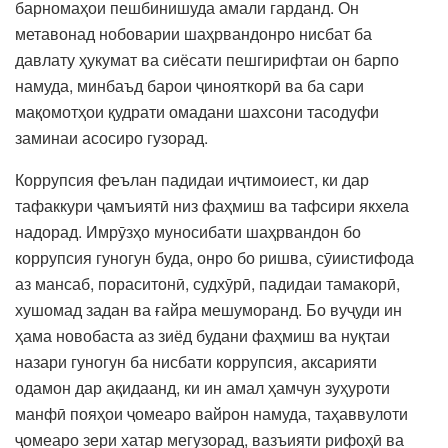
барномаҳои пешбинишуда амали гарданд. Он
метавонад нобоварии шаҳрвандонро нисбат ба
давлату ҳукумат ва сиёсати пешгирифтаи он барпо
намуда, минбаъд барои ҷинояткорӣ ва ба сари
мақомотҳои қудрати омадани шахсони тасодуфи
заминаи асосиро гузорад.
Коррупсия феълан падидаи иҷтимоиест, ки дар
тафаккури ҷамъиятӣ низ фаҳмиш ва тафсири якхела
надорад. Имрӯзҳо муносибати шаҳрвандон бо
коррупсия гуногун буда, онро бо ришва, сӯиистифода
аз мансаб, пораситонӣ, судхӯрӣ, падидаи тамакорӣ,
хушомад задан ва ғайра мешуморанд. Бо вуҷуди ин
ҳама новобаста аз зиёд будани фаҳмиш ва нуқтаи
назари гуногун ба нисбати коррупсия, аксарияти
одамон дар ақидаанд, ки ин амал ҳамчун зуҳуроти
манфӣ пояҳои ҷомеаро вайрон намуда, таҳаввулоти
ҷомеаро зери хатар мегузорад, вазъияти рифоҳӣ ва