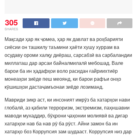
305
SHARES
Мақсади ҳар як ҷомеа, ҳар як давлат ва роҳбарияти
сиёсии он ташкилу таъмини ҳаёти хушу хуррам ва
осудаву ороми халқу диёраш, сарсабзӣ ва сарбаландии
миллаташ дар арсаи байналмилалӣ мебошад. Вале
барои ба ин ҳадафҳои воло расидан ғайриихтиёр
монеаҳои зиёде пеш меоянд, ки барои рафъи онҳо
кӯшишҳои дастаҷамъонаи зиёде лозиманд.
Мавриди зикр аст, ки инсоният имрӯз ба хатарҳои нави
глобалӣ, аз қабили терроризм, экстремизм, паҳншавии
маводи мухаддир, бӯҳрони ҷаҳонии молиявӣ ва дигар
хатарҳои нав ба нав рӯ ба рӯст. Айни замон ба ин
хатарҳо боз Коррупсия зам шудааст. Коррупсия низ дар