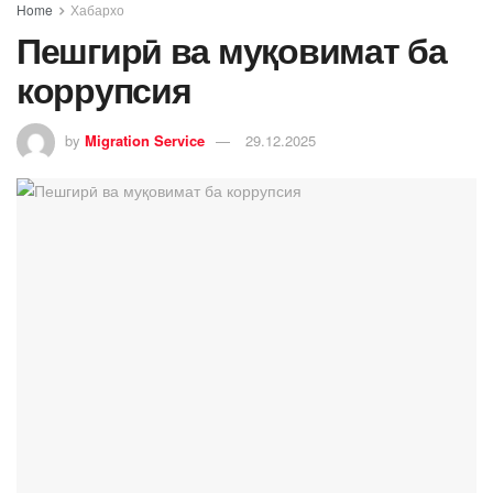
Home
Хабархо
Пешгирӣ ва муқовимат ба
коррупсия
by
Migration Service
29.12.2025