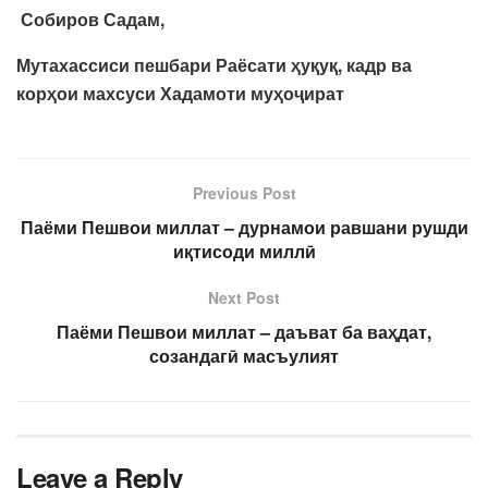
Собиров Садам,
Мутахассиси пешбари Раёсати ҳуқуқ, кадр ва
корҳои махсуси Хадамоти муҳоҷират
Previous Post
Паёми Пешвои миллат – дурнамои равшани рушди
иқтисоди миллӣ
Next Post
Паёми Пешвои миллат – даъват ба ваҳдат,
созандагӣ масъулият
Leave a Reply