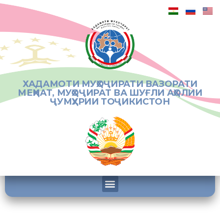
ХАДАМОТИ МУҲОҶИРАТИ ВАЗОРАТИ
МЕҲНАТ, МУҲОҶИРАТ ВА ШУҒЛИ АҲОЛИИ
ҶУМҲУРИИ ТОҶИКИСТОН