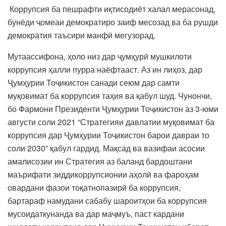
Коррупсия ба пешрафти иқтисодиёт халал мерасонад,
бунёди ҷомеаи демократиро заиф месозад ва ба рушди
демократия таъсири манфӣ мегузорад.
Мутаассифона, ҳоло низ дар ҷумҳурӣ мушкилоти
коррупсия ҳалли пурра наёфтааст. Аз ин лиҳоз, дар
Ҷумҳурии Тоҷикистон санади сеюм дар самти
муқовимат ба коррупсия таҳия ва қабул шуд. Чунончи,
бо Фармони Президенти Ҷумҳурии Тоҷикистон аз 3-юми
августи соли 2021 “Стратегияи давлатии муқовимат ба
коррупсия дар Ҷумҳурии Тоҷикистон барои давраи то
соли 2030” қабул гардид. Мақсад ва вазифаи асосии
амалисозии ин Стратегия аз баланд бардоштани
маърифати зиддикоррупсионии аҳолӣ ва фароҳам
овардани фазои тоқатнопазирӣ ба коррупсия,
бартараф намудани сабабу шароитҳои ба коррупсия
мусоидаткунанда ва дар маҷмуъ, паст кардани