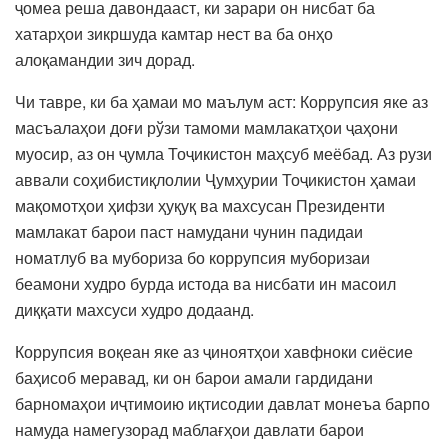
ҷомеа реша давондааст, ки зарари он нисбат ба
хатарҳои зикршуда камтар нест ва ба онҳо
алоқамандии зич дорад.
Чи тавре, ки ба ҳамаи мо маълум аст: Коррупсия яке аз
масъалаҳои доғи рўзи тамоми мамлакатҳои ҷаҳони
муосир, аз он ҷумла Тоҷикистон маҳсуб меёбад. Аз рузи
аввали соҳибистиқлолии Ҷумҳурии Тоҷикистон ҳамаи
мақомотҳои ҳифзи ҳуқуқ ва махсусан Президенти
мамлакат барои паст намудани чунин падидаи
номатлуб ва мубориза бо коррупсия муборизаи
беамони худро бурда истода ва нисбати ин масоил
диққати махсуси худро додаанд.
Коррупсия воқеан яке аз ҷиноятҳои хавфноки сиёсие
баҳисоб меравад, ки он барои амали гардидани
барномаҳои иҷтимоию иқтисодии давлат монеъа барпо
намуда намегузорад маблағҳои давлати барои