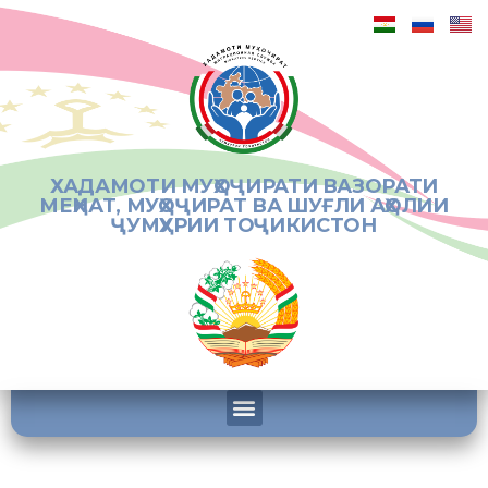
ХАДАМОТИ МУҲОҶИРАТИ ВАЗОРАТИ
МЕҲНАТ, МУҲОҶИРАТ ВА ШУҒЛИ АҲОЛИИ
ҶУМҲУРИИ ТОҶИКИСТОН