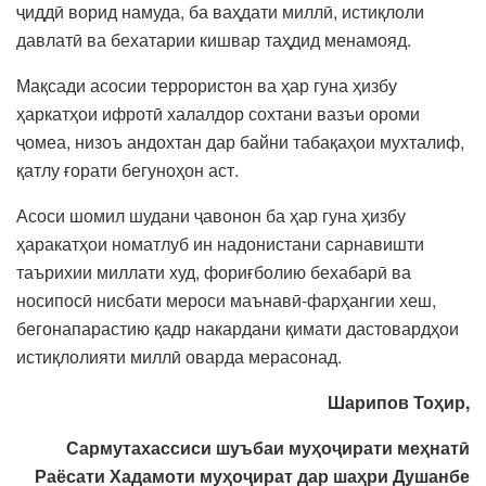
ҷиддӣ ворид намуда, ба ваҳдати миллӣ, истиқлоли
давлатӣ ва бехатарии кишвар таҳдид менамояд.
Мақсади асосии террористон ва ҳар гуна ҳизбу
ҳаркатҳои ифротӣ халалдор сохтани вазъи ороми
ҷомеа, низоъ андохтан дар байни табақаҳои мухталиф,
қатлу ғорати бегуноҳон аст.
Асоси шомил шудани ҷавонон ба ҳар гуна ҳизбу
ҳаракатҳои номатлуб ин надонистани сарнавишти
таърихии миллати худ, фориғболию бехабарӣ ва
носипосӣ нисбати мероси маънавӣ-фарҳангии хеш,
бегонапарастию қадр накардани қимати дастовардҳои
истиқлолияти миллӣ оварда мерасонад.
Шарипов Тоҳир,
Сармутахассиси шуъбаи муҳоҷирати меҳнатӣ
Раёсати Хадамоти муҳоҷират дар шаҳри Душанбе