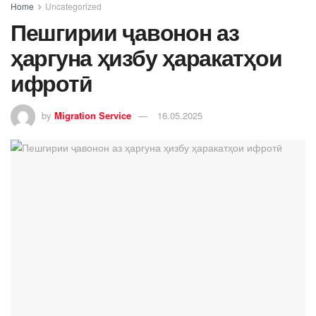
Home
Uncategorized
Пешгирии ҷавонон аз
ҳаргуна ҳизбу ҳаракатҳои
ифротӣ
by
Migration Service
16.05.2025