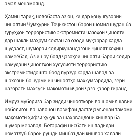
амал менамоянд.
Ҳамин тариқ, новобаста аз он, ки дар қонунгузории
ҷиноятии Ҷумҳурии Тоҷикистон барои шомил шудан ба
гурӯҳҳои террористию экстремистӣ ҷазоҳои ҷиноятӣ
дар шакли маҳрум сохтан аз озодӣ муқаррар карда
шудааст, шумораи содиркунандагони ҷиноят коҳиш
намеёбад. Аз ин рӯ бояд ҷазоҳои ҷиноятӣ барои содир
намудани ҷиноятҳои хусусияти террористию
экстремистидошта бояд пурзӯр карда шавад ва
шахсони бо ҷурми ин ҷиноятҳо маҳкумгардида, зери
назорати махсуси мақомоти иҷрои ҷазо қарор гиранд.
Имрӯз мубориза бар зидди ҷинояткорӣ ва шомилшавии
ноболиғон ва ҷавонон вазифаи дастаҷамъонаи тамоми
мақомоти ҳифзи ҳуқуқ ва шаҳрвандони кишвар ба
шумор меравад. Бетарафӣ нисбати ин падидаи
номатлуб барои рушди минбаъдаи кишвар халали