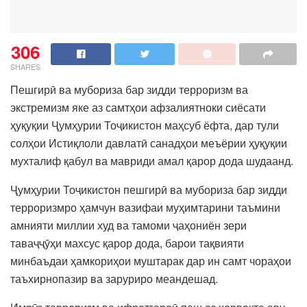
306
SHARES
Пешгирӣ ва мубориза бар зидди терроризм ва
экстремизм яке аз самтҳои афзалиятноки сиёсати
ҳуқуқии Ҷумҳурии Тоҷикистон маҳсуб ёфта, дар тули
солҳои Истиқлоли давлатӣ санадҳои меъёрии ҳуқуқии
мухталиф қабул ва мавриди амал қарор дода шудаанд.
Ҷумҳурии Тоҷикистон пешгирӣ ва мубо­риза бар зидди
терроризмро ҳамчун вазифаи муҳимтарини таъмини
ам­нияти миллии худ ва тамоми ҷаҳониён зери
таваҷҷӯҳи махсус қарор дода, барои тақвияти
минбаъдаи ҳамкориҳои муштарак дар ин самт чораҳои
таъхирнопазир ва заруриро меандешад.