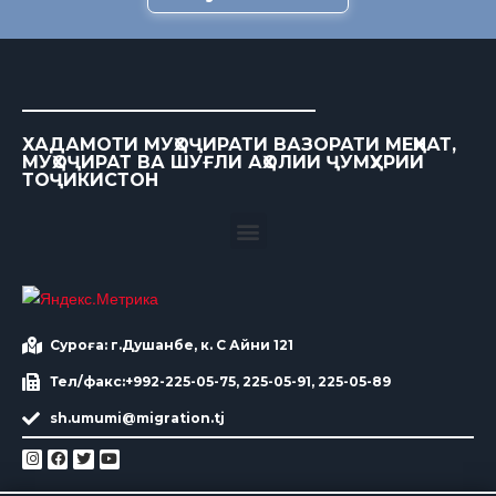
ХАДАМОТИ МУҲОҶИРАТИ ВАЗОРАТИ МЕҲНАТ,
МУҲОҶИРАТ ВА ШУҒЛИ АҲОЛИИ ҶУМҲУРИИ
ТОҶИКИСТОН
Суроға: г.Душанбе, к. С Айни 121
Тел/факс:+992-225-05-75, 225-05-91, 225-05-89
sh.umumi@migration.tj