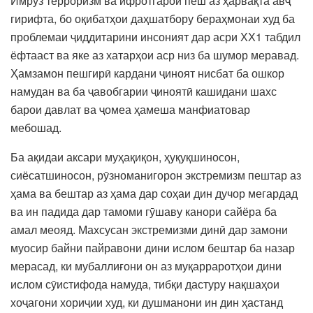
Имрӯз терроризм ва ифротгароӣ пеш аз ҳарвақта авҷ
гирифта, бо оқибатҳои даҳшатбору бераҳмонаи худ ба
проблемаи ҷиддитарини инсоният дар асри ХХ1 табдил
ёфтааст ва яке аз хатарҳои аср низ ба шумор меравад.
Ҳамзамон пешгирӣ кардани ҷиноят нисбат ба ошкор
намудан ва ба ҷавобгарии ҷиноятӣ кашидани шахс
барои давлат ва ҷомеа ҳамеша манфиатовар
мебошад.
Ба ақидаи аксари муҳақиқон, ҳуқуқшиносон,
сиёсатшиносон, рӯзноманигорон экстремизм пештар аз
ҳама ва бештар аз ҳама дар соҳаи дин дучор мегардад
ва ин падида дар тамоми гӯшаву канори сайёра ба
амал меояд. Махсусан экстремизми динӣ дар замони
муосир байни пайравони дини ислом бештар ба назар
мерасад, ки мубаллиғони он аз муқарраротҳои дини
ислом сӯистифода намуда, тибқи дастуру нақшаҳои
хоҷагони хориҷии худ, ки душманони ин дин ҳастанд