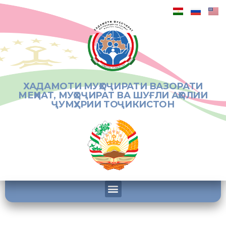
ХАДАМОТИ МУҲОҶИРАТИ ВАЗОРАТИ
МЕҲНАТ, МУҲОҶИРАТ ВА ШУҒЛИ АҲОЛИИ
ҶУМҲУРИИ ТОҶИКИСТОН