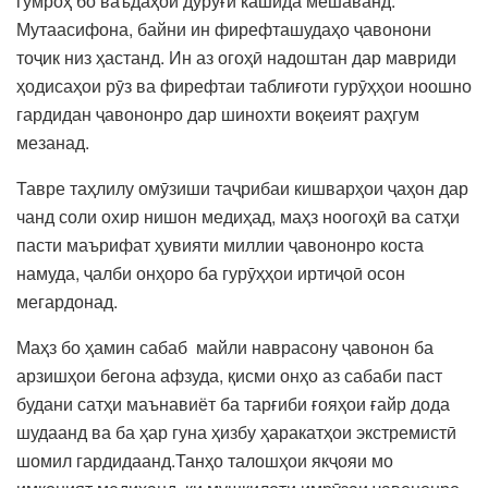
гумроҳ бо ваъдаҳои дурӯғи кашида мешаванд.
Мутаасифона, байни ин фирефташудаҳо ҷавонони
тоҷик низ ҳастанд. Ин аз огоҳӣ надоштан дар мавриди
ҳодисаҳои рӯз ва фирефтаи таблиғоти гурӯҳҳои ноошно
гардидан ҷавононро дар шинохти воқеият раҳгум
мезанад.
Тавре таҳлилу омӯзиши таҷрибаи кишварҳои ҷаҳон дар
чанд соли охир нишон медиҳад, маҳз ноогоҳӣ ва сатҳи
пасти маърифат ҳувияти миллии ҷавононро коста
намуда, ҷалби онҳоро ба гурӯҳҳои иртиҷоӣ осон
мегардонад.
Маҳз бо ҳамин сабаб майли наврасону ҷавонон ба
арзишҳои бегона афзуда, қисми онҳо аз сабаби паст
будани сатҳи маънавиёт ба тарғиби ғояҳои ғайр дода
шудаанд ва ба ҳар гуна ҳизбу ҳаракатҳои экстремистӣ
шомил гардидаанд.Танҳо талошҳои якҷояи мо