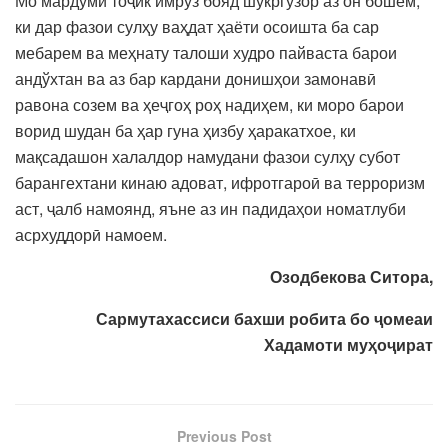
Мо мардуми тоҷик имрўз бояд шукргузор аз он бошем,
ки дар фазои сулҳу ваҳдат ҳаёти осоишта ба сар
мебарем ва меҳнату талоши худро пайваста барои
андўхтан ва аз бар кардани донишҳои замонавӣ
равона созем ва ҳеҷгоҳ роҳ надиҳем, ки моро барои
ворид шудан ба ҳар гуна ҳизбу ҳаракатхое, ки
мақсадашон халалдор намудани фазои сулҳу субот
барангехтани кинаю адоват, ифротгароӣ ва терроризм
аст, ҷалб намоянд, яъне аз ин падидаҳои номатлуби
асрхуддорӣ намоем.
Озодбекова Ситора,
Сармутахассиси бахши робита бо ҷомеаи
Хадамоти муҳоҷират
Previous Post