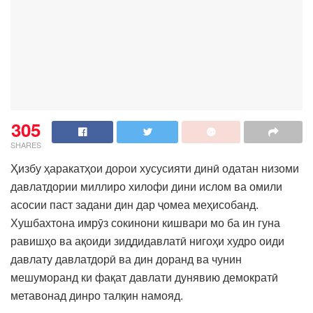
305
SHARES
Ҳизбу ҳаракатҳои дорои хусусияти динӣ одатан низоми
давлатдории миллиро хилофи дини ислом ва омили
асосии паст задани дин дар ҷомеа меҳисобанд.
Хушбахтона имрӯз сокинони кишвари мо ба ин гуна
равишҳо ва ақоиди зиддидавлатӣ нигоҳи худро оиди
давлату давлатдорӣ ва дин доранд ва чунин
мешуморанд ки фақат давлати дунявию демократӣ
метавонад динро талқин намояд.