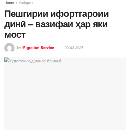
Home
Хабархо
Пешгирии ифортгароии
динӣ – вазифаи ҳар яки
мост
by
Migration Service
20.02.2025