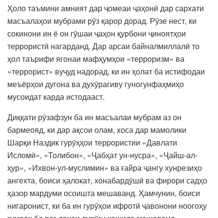
Ҳоло таъмини амният дар ҷомеаи ҷаҳонӣ дар сархати
масъалаҳои мубрами рӯз қарор дорад. Рӯзе нест, ки
сокинони ин ё он гӯшаи ҷаҳон қурбони ҷиноятҳои
террористӣ нагарданд. Дар арсаи байналмиллалӣ то
ҳол таърифи ягонаи мафҳумҳои «терроризм» ва
«террорист» вуҷуд надорад, ки ин ҳолат ба истифодаи
меъёрҳои дугона ва духӯрагиву гуногунфаҳмиҳо
мусоидат карда истодааст.
Диққати рӯзафзун ба ин масъалаи мубрам аз он
бармеояд, ки дар ақсои олам, хоса дар мамолики
Шарқи Наздик гурӯҳҳои террористии «Давлати
Исломӣ», «Толибон», «Ҷабҳат ун-нусра», «Ҷайш-ал-
ҳур», «Ихвон-ул-муслимин» ва ғайра ҷангу хунрезиҳо
ангехта, боиси ҳалокат, хонабардӯшӣ ва фирори садҳо
ҳазор мардуми осоишта мешаванд. Ҳамчунин, боиси
нигаронист, ки ба ин гурӯҳои ифротӣ ҷавонони ноогоҳу