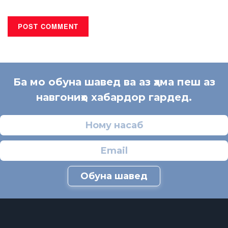
Ба мо обуна шавед ва аз ҳама пеш аз
навгониҳо хабардор гардед.
Обуна шавед