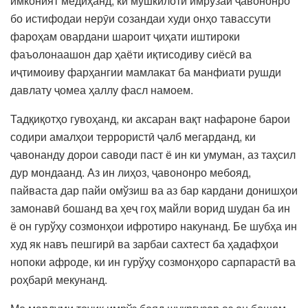
имконият медиҳанд, ки мушкилоти имрӯзаи ҷавононро
бо истифодаи нерӯи созандаи худи онҳо тавассути
фароҳам овардани шароит ҷиҳати иштироки
фаъолонаашон дар ҳаёти иқтисодиву сиёсӣ ва
иҷтимоиву фарҳангии мамлакат ба манфиати рушди
давлату ҷомеа ҳаллу фасл намоем.
Тадқиқотҳо гувоҳанд, ки аксаран вақт нафароне барои
содири амалҳои террористӣ ҷалб мегарданд, ки
ҷавонанду дорои саводи паст ё ин ки умуман, аз таҳсил
дур мондаанд. Аз ин лиҳоз, ҷавононро мебояд,
пайваста дар пайи омўзиш ва аз бар кардани донишҳои
замонавӣ бошанд ва ҳеҷ гоҳ майли ворид шудан ба ин
ё он гурўҳу созмонҳои ифротиро накунанд. Бе шубҳа ин
худ як навъ пешгирӣ ва зарбаи сахтест ба ҳадафҳои
нопоки афроде, ки ин гурўҳу созмонҳоро сарпарастӣ ва
роҳбарӣ мекунанд.