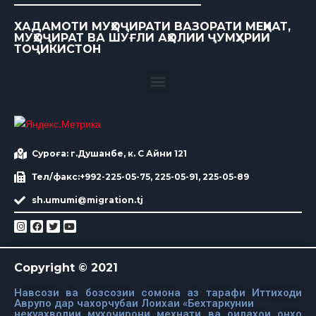
ХАДАМОТИ МУҲОҶИРАТИ ВАЗОРАТИ МЕҲНАТ,
МУҲОҶИРАТ ВА ШУҒЛИ АҲОЛИИ ҶУМҲУРИИ
ТОҶИКИСТОН
Суроға: г.Душанбе, к. С Айни 121
Тел/факс:+992-225-05-75, 225-05-91, 225-05-89
sh.umumi@migration.tj
Copyright © 2021
Навсози ва бозсозии сомона аз тарафи Иттиходи
Аврупо дар чахорчубаи Лоихаи «Бехтаркунии
некуахволии мухочирони мехнати ва оилахои онхо