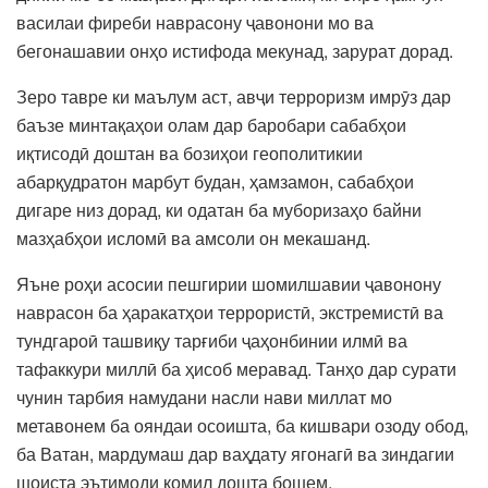
василаи фиреби наврасону ҷавонони мо ва
бегонашавии онҳо истифода мекунад, зарурат дорад.
Зеро тавре ки маълум аст, авҷи терроризм имрӯз дар
баъзе минтақаҳои олам дар баробари сабабҳои
иқтисодӣ доштан ва бозиҳои геополитикии
абарқудратон марбут будан, ҳамзамон, сабабҳои
дигаре низ дорад, ки одатан ба муборизаҳо байни
мазҳабҳои исломӣ ва амсоли он мекашанд.
Яъне роҳи асосии пешгирии шомилшавии ҷавонону
наврасон ба ҳаракатҳои террористӣ, экстремистӣ ва
тундгароӣ ташвиқу тарғиби ҷаҳонбинии илмӣ ва
тафаккури миллӣ ба ҳисоб меравад. Танҳо дар сурати
чунин тарбия намудани насли нави миллат мо
метавонем ба ояндаи осоишта, ба кишвари озоду обод,
ба Ватан, мардумаш дар ваҳдату ягонагӣ ва зиндагии
шоиста эътимоди комил дошта бошем.