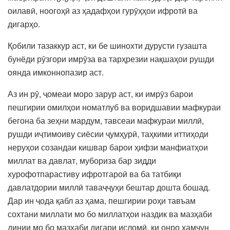
оилавӣ, ноогоҳӣ аз ҳадафҳои гурӯҳҳои ифротӣ ва
дигарҳо.
Қобили тазаккур аст, ки бе шинохти дурусти гузашта
бунёди рӯзгори имрӯза ва тарҳрезии нақшаҳои рушди
оянда имконнопазир аст.
Аз ин рӯ, ҷомеаи моро зарур аст, ки имрӯз барои
пешгирии омилҳои номатлуб ва воридшавии мафкураи
бегона ба зеҳни мардум, тавсеаи мафкураи миллӣ,
рушди иҷтимоиву сиёсии ҷумҳурӣ, таҳкими иттиҳоди
неруҳои созандаи кишвар барои ҳифзи манфиатҳои
миллат ва давлат, мубориза бар зидди
хурофотпарастиву ифротгароӣ ва ба татбиқи
давлатдории миллӣ таваҷҷуҳи бештар дошта бошад.
Дар ин ҷода қабл аз ҳама, пешгирии роҳи тавъам
сохтани миллати мо бо миллатҳои наздик ва мазҳаби
динии мо бо мазҳаби дигари исломӣ, ки онро ҳамчун