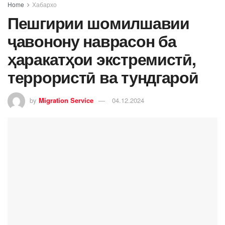
Home
Хабархо
Пешгирии шомилшавии
ҷавонону наврасон ба
ҳаракатҳои экстремистӣ,
террористӣ ва тундгароӣ
by
Migration Service
04.12.2024