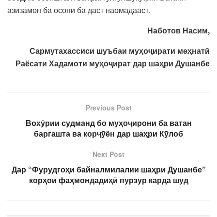
азизамон ба осонӣ ба даст наомадааст.
Наботов Насим,
Сармутахассиси шуъбаи муҳоҷирати меҳнатӣ
Раёсати Хадамоти муҳоҷират дар шаҳри Душанбе
Previous Post
Вохӯрии судманд бо муҳоҷирони ба ватан
баргашта ва корҷӯён дар шаҳри Кӯлоб
Next Post
Дар “Фурудгоҳи байналмилалии шаҳри Душанбе”
корҳои фаҳмондадиҳӣ пурзур карда шуд