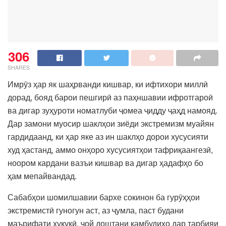
306
SHARES
Имрӯз ҳар як шаҳрванди кишвар, ки ифтихори миллӣ
дорад, бояд барои пешгирӣ аз паҳншавии ифротгароӣ
ва дигар зуҳуроти номатлуби ҷомеа ҷидду ҷаҳд намояд.
Дар замони муосир шаклҳои зиёди экстремизм муайян
гардидаанд, ки ҳар яке аз ин шаклҳо дорои хусусияти
худ ҳастанд, аммо онҳоро хусусиятҳои тафриқаангезӣ,
ноором кардани вазъи кишвар ва дигар ҳадафҳо бо
ҳам мепайвандад.
Сабабҳои шомилшавии бархе сокинон ба гурӯҳҳои
экстремистӣ гуногун аст, аз ҷумла, паст будани
маърифати ҳуқуқӣ, ҷой доштани камбудиҳо дар тарбияи