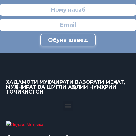
Обуна шавед
ХАДАМОТИ МУҲОҶИРАТИ ВАЗОРАТИ МЕҲНАТ,
МУҲОҶИРАТ ВА ШУҒЛИ АҲОЛИИ ҶУМҲУРИИ
ТОҶИКИСТОН