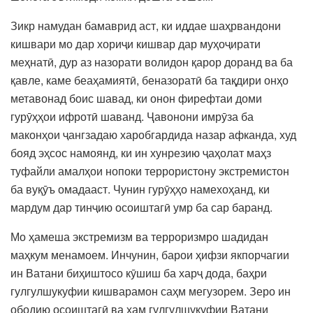
Зикр намудан бамаврид аст, ки иддае шаҳрвандони
кишвари мо дар хориҷи кишвар дар муҳоҷирати
меҳнатӣ, дур аз назорати волидон қарор доранд ва ба
қавле, каме беаҳамиятӣ, беназоратӣ ба тақдири онҳо
метавонад боис шавад, ки онон фирефтаи доми
гурӯҳҳои ифротӣ шаванд. Ҷавонони имрӯза ба
маконҳои ҷангзадаю харобгардида назар афканда, худ
бояд эҳсос намоянд, ки ин хунрезию ҷаҳолат маҳз
туфайли амалҳои нопоки террористону экстремистон
ба вуқӯъ омадааст. Чунин гурӯҳҳо намехоҳанд, ки
мардум дар тинҷию осоиштагӣ умр ба сар баранд.
Мо ҳамеша экстремизм ва терроризмро шадидан
маҳкум менамоем. Инчунин, барои ҳифзи якпорчагии
ин Ватани биҳиштосо кӯшиш ба харҷ дода, баҳри
гулгулшукуфии кишварамон саҳм мегузорем. Зеро ин
ободию осоиштагӣ ва ҳам гулгулшукуфии Ватани