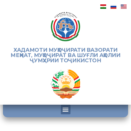
ХАДАМОТИ МУҲОҶИРАТИ ВАЗОРАТИ
МЕҲНАТ, МУҲОҶИРАТ ВА ШУҒЛИ АҲОЛИИ
ҶУМҲУРИИ ТОҶИКИСТОН