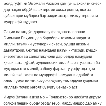
Бояд гуфт, ки Эмомалӣ Раҳмон ҳамчун шахсияти сиёсӣ
дар ҷаҳон обрӯй ва эҳтироми хосса дошта, яке аз
субъектҳои мубориз бар зидди экстремизму тероризм
муаррифӣ шудааст.
Саҳми ватандӯстдоронаву фарҳангсолоронаи
Эмомалӣ Раҳмон дар баробари таҳкими ваҳдати
миллӣ, таъмини устувории сиёсӣ, рушди низоми
давлатдорӣ, беҳтар намудани вазъи иқтисодӣ, рушди
энергетикӣ ва саноатикунонӣ дар бедор намудани
ҳисси ватандӯстӣ, худшиносии миллӣ, арҷ гузоштан ба
муқаддасоти миллӣ, забону фарҳангу урфу одатҳои
миллӣ, эҳё, ҳифз ва муаррифӣ намудани адабиёти
оламшумул ва таъриху фарҳангу тамаддуни қадимаи
миллати тоҷик бағоят бузургу беназир аст.
Имрӯз Ватани азизи мо – Тоҷикистонро нисбати дирӯзу
солҳои пешин ободу озоду зебо, мардумашро дар амну