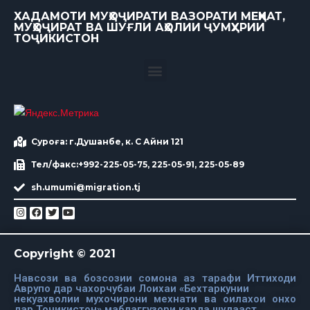
ХАДАМОТИ МУҲОҶИРАТИ ВАЗОРАТИ МЕҲНАТ,
МУҲОҶИРАТ ВА ШУҒЛИ АҲОЛИИ ҶУМҲУРИИ
ТОҶИКИСТОН
Суроға: г.Душанбе, к. С Айни 121
Тел/факс:+992-225-05-75, 225-05-91, 225-05-89
sh.umumi@migration.tj
Copyright © 2021
Навсози ва бозсозии сомона аз тарафи Иттиходи
Аврупо дар чахорчубаи Лоихаи «Бехтаркунии
некуахволии мухочирони мехнати ва оилахои онхо
дар Точикистон» маблаггузори карда шудааст.