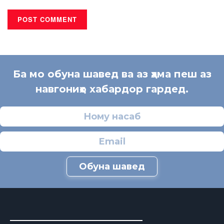
Ба мо обуна шавед ва аз ҳама пеш аз
навгониҳо хабардор гардед.
Обуна шавед