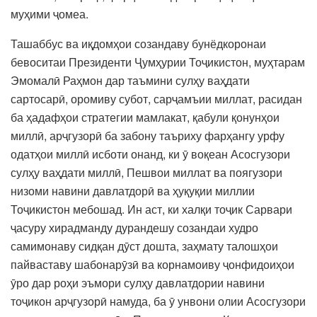
муҳими ҷомеа.
Ташаббус ва иқдомҳои созандаву бунёдкоронаи
бевоситаи Президенти Ҷумҳурии Тоҷикистон, муҳтарам
Эмомалӣ Раҳмон дар таъмини сулҳу ваҳдати
сартосарӣ, оромиву субот, сарҷамъии миллат, расидан
ба ҳадафҳои стратегии мамлакат, қабули қонунҳои
миллӣ, арҷгузорӣ ба забону таъриху фарҳангу урфу
одатҳои миллӣ исботи онанд, ки ӯ воқеан Асосгузори
сулҳу ваҳдати миллӣ, Пешвои миллат ва поягузори
низоми навини давлатдорӣ ва ҳуқуқии миллии
Тоҷикистон мебошад. Ин аст, ки халқи тоҷик Сарвари
ҷасуру хирадманду дурандешу созандаи худро
самимонаву сидқан дӯст дошта, заҳмату талошҳои
пайваставу шабонарӯзӣ ва корнамоиву ҷонфидоиҳои
ӯро дар роҳи эъмори сулҳу давлатдории навини
тоҷикон арҷгузорӣ намуда, ба ӯ унвони олии Асосгузори