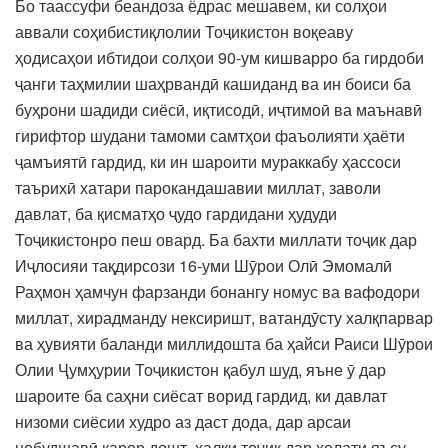
Бо таассуфи беандоза ёдрас мешавем, ки солҳои
аввали соҳибистиқлолии Тоҷикистон воқеаву
ҳодисаҳои ибтидои солҳои 90-ум кишварро ба гирдоби
ҷанги таҳмилии шаҳрвандӣ кашиданд ва ин боиси ба
буҳрони шадиди сиёсӣ, иқтисодӣ, иҷтимоӣ ва маънавӣ
гирифтор шудани тамоми самтҳои фаъолияти ҳаёти
ҷамъиятӣ гардид, ки ин шароити мураккабу ҳассоси
таърихӣ хатари парокандашавии миллат, заволи
давлат, ба қисматҳо ҷудо гардидани ҳудуди
Тоҷикистонро пеш овард. Ба бахти миллати тоҷик дар
Иҷлосияи тақдирсози 16-уми Шӯрои Олӣ Эмомалӣ
Раҳмон ҳамчун фарзанди бонангу номус ва вафодори
миллат, хирадманду нексиришт, ватандӯсту халқпарвар
ва ҳувияти баланди миллидошта ба ҳайси Раиси Шӯрои
Олии Ҷумҳурии Тоҷикистон қабул шуд, яъне ӯ дар
шароите ба саҳни сиёсат ворид гардид, ки давлат
низоми сиёсии худро аз даст дода, дар арсаи
нобудшавӣ қарор дошт, халқи тоҷик дар ҳолати яъсу