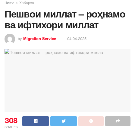
Home
Хабархо
Пешвои миллат – роҳнамо
ва ифтихори миллат
by
Migration Service
04.04.2025
308
SHARES