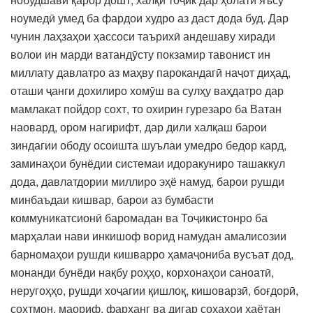
ноумедӣ умед ба фардои худро аз даст дода буд. Дар
чунин лаҳзаҳои ҳассоси таърихӣ андешаву хиради
волои ин марди ватандӯсту покзамир тавонист ин
миллату давлатро аз маҳву парокандагӣ наҷот диҳад,
оташи ҷанги дохилиро хомӯш ва сулҳу ваҳдатро дар
мамлакат пойдор сохт, то охирин гурезаро ба Ватан
наовард, ором нагирифт, дар дили халқаш барои
зиндагии ободу осоишта шуълаи умедро бедор кард,
заминаҳои бунёдии системаи идоракуниро ташаккул
дода, давлатдории миллиро эҳё намуд, барои рушди
минбаъдаи кишвар, барои аз бумбасти
коммуникатсионӣ баромадан ва Тоҷикистонро ба
марҳалаи нави инкишоф ворид намудан амалисозии
барномаҳои рушди кишварро ҳамаҷониба вусъат дод,
монанди бунёди нақбу роҳҳо, корхонаҳои саноатӣ,
неругоҳҳо, рушди хоҷагии қишлоқ, кишоварзӣ, боғдорӣ,
сохтмон, маориф, фарҳанг ва дигар соҳаҳои ҳаётан