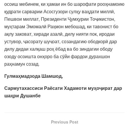
осоиш мебинем, ки ҳамаи ин бо шарофати рооҳнамоию
қудрати сарварии Асосгузори сулҳу ваҳдати миллӣ,
Пешвои миллат, Президенти Ҷумҳурии Тоҷикистон,
муҳтарам Эмомалӣ Раҳмон мебошад, ки тавонист бо
ақлу заковат, хиради азалӣ, дилу нияти пок, иродаи
устувор, ҷасорату шуҷоат, созандагию ободкорӣ дар
дилу дидаи халқаш роҳ ёбад ва бо зиндагии ободу
озоду осоишта онҳоро ба сӯйи фардои дурахшон
раҳнамун созад.
Гулмаҳмадзода Шамшод,
Сармутахассиси Раёсати Хадамоти муҳоҷират дар
шаҳри Душанбе
Previous Post