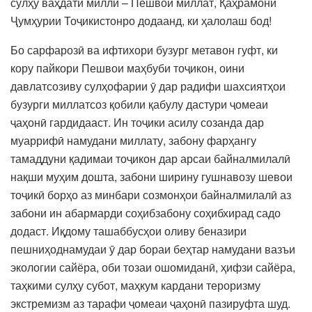
сулҳу ваҳдати миллӣ – Пешвои миллат, Қаҳрамони
Ҷумҳурии Тоҷикистонро додаанд, ки ҳалолаш бод!
Бо сарфарозӣ ва ифтихори бузург метавон гуфт, ки
кору пайкори Пешвои маҳбуби тоҷикон, оини
давлатсозиву сулҳофарии ӯ дар радифи шахсиятҳои
бузурги миллатсоз қобили қабулу дастури ҷомеаи
ҷаҳонӣ гардидааст. Ин тоҷики асилу созанда дар
муаррифӣ намудани миллату, забону фарҳангу
тамаддуни қадимаи тоҷикон дар арсаи байналмилалӣ
нақши муҳим дошта, забони ширину гушнавозу шевои
тоҷикӣ борҳо аз минбари созмонҳои байналмилалӣ аз
забони ин абармарди соҳибзабону соҳибхирад садо
додаст. Иқдому ташаббусҳои оливу беназири
пешниҳоднамудаи ӯ дар бораи беҳтар намудани вазъи
экологии сайёра, оби тозаи ошомиданӣ, ҳифзи сайёра,
таҳкими сулҳу субот, маҳкум кардани тероризму
экстремизм аз тарафи ҷомеаи ҷаҳонӣ пазируфта шуд.