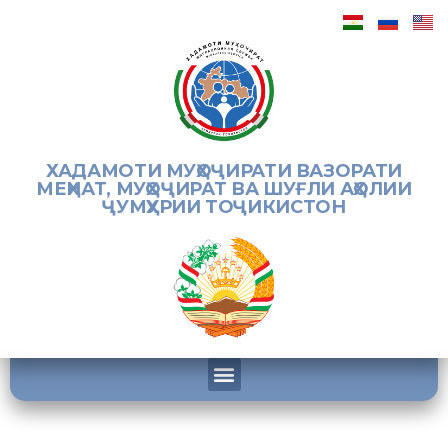
ХАДАМОТИ МУҲОҶИРАТИ ВАЗОРАТИ
МЕҲНАТ, МУҲОҶИРАТ ВА ШУҒЛИ АҲОЛИИ
ҶУМҲУРИИ ТОҶИКИСТОН