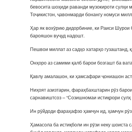
бевосита шоҳиди раванди музокироти сулҳи 
Тоҷикистон, ҷавонмарди бонангу номуси милл
Ҳар як вохӯрию дидорбиние, ки Раиси Шурои О
барояшон вуҷуд надошт.
Пешвои миллат аз садҳо хатарҳо гузаштанд, 
Онҳоро аз самими қалб барои бозгашт ба ват
Қавлу амалашон, ки ҳамсафари ҷониашон аст
Ниҳоят азизтарин, фараҳбахштарин рӯз барои 
сарнавиштсоз – “Созишномаи истиқрори сулҳ в
Ин рӯйдоди фараҳафзо ҳамчун ид, ҳамчун рӯзи
Ҳамасола ба истиқболи ин рӯзи неку шоиста 