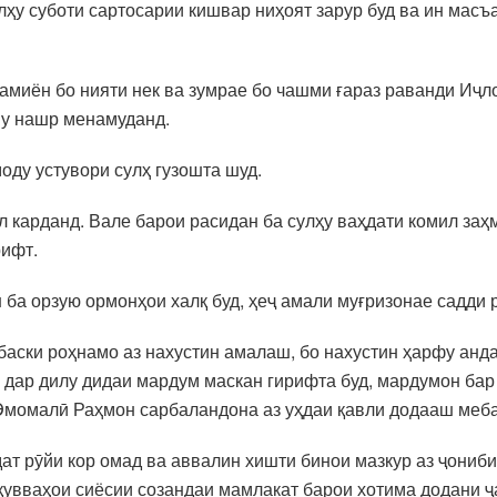
лҳу суботи сартосарии кишвар ниҳоят зарур буд ва ин ма
ламиён бо нияти нек ва зумрае бо чашми ғараз раванди Иҷ
у нашр менамуданд.
оду устувори сулҳ гузошта шуд.
карданд. Вале барои расидан ба сулҳу ваҳдати комил заҳма
рифт.
 ба орзую ормонҳои халқ буд, ҳеҷ амали муғризонае садди 
баски роҳнамо аз нахустин амалаш, бо нахустин ҳарфу анд
 дар дилу дидаи мардум маскан гирифта буд, мардумон бар
Эмомалӣ Раҳмон сарбаландона аз уҳдаи қавли додааш меб
дат рӯйи кор омад ва аввалин хишти бинои мазкур аз ҷониб
қувваҳои сиёсии созандаи мамлакат барои хотима додани ҷ