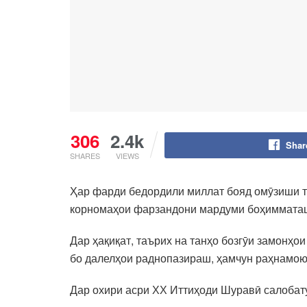
306
2.4k
Shar
SHARES
VIEWS
Ҳар фарди бедордили миллат бояд омӯзиши та
корномаҳои фарзандони мардуми боҳимматаш
Дар ҳақиқат, таърих на танҳо бозгӯи замонҳои
бо далелҳои раднопазираш, ҳамчун раҳнамою 
Дар охири асри ХХ Иттиҳоди Шуравӣ салобату