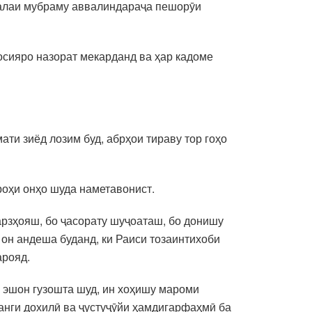
съалаи мубраму аввалиндараҷа пешорӯи
лосияро назорат мекарданд ва ҳар кадоме
ти зиёд лозим буд, абрҳои тираву тор гоҳо
роҳи онҳо шуда наметавонист.
арзҳояш, бо ҷасорату шуҷоаташ, бо донишу
 он андеша буданд, ки Раиси тозаинтихоби
арояд.
и эшон гузошта шуд, ин хоҳишу мароми
анги дохилӣ ва ҷустуҷӯйи ҳамдигарфаҳмӣ ба