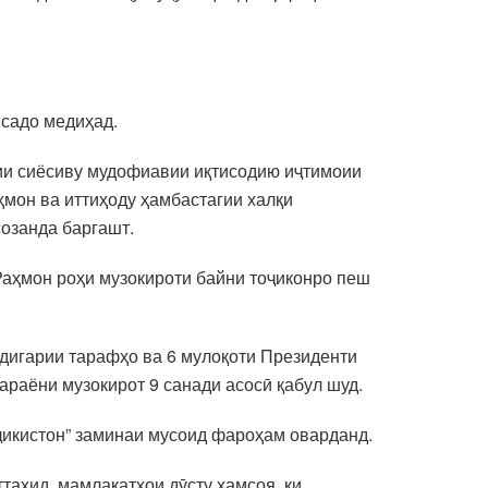
 садо медиҳад.
оии сиёсиву мудофиавии иқтисодию иҷтимоии
ҳмон ва иттиҳоду ҳамбастагии халқи
созанда баргашт.
Раҳмон роҳи музокироти байни тоҷиконро пеш
мдигарии тарафҳо ва 6 мулоқоти Президенти
раёни музокирот 9 санади асосӣ қабул шуд.
ҷикистон” заминаи мусоид фароҳам оварданд.
аҳид, мамлакатҳои дӯсту ҳамсоя, ки