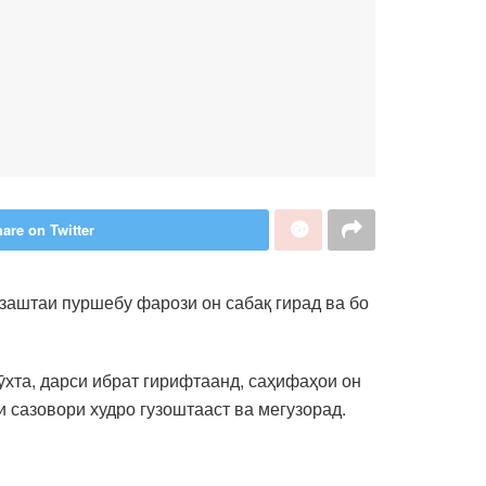
are on Twitter
заштаи пуршебу фарози он сабақ гирад ва бо
мӯхта, дарси ибрат гирифтаанд, саҳифаҳои он
сазовори худро гузоштааст ва мегузорад.