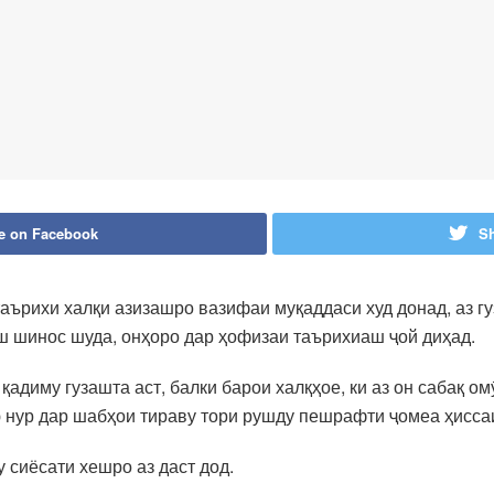
e on Facebook
Sh
ърихи халқи азизашро вазифаи муқаддаси худ донад, аз гу
 шинос шуда, онҳоро дар ҳофизаи таърихиаш ҷой диҳад.
 қадиму гузашта аст, балки барои халқҳое, ки аз он сабақ о
нур дар шабҳои тираву тори рушду пешрафти ҷомеа ҳиссаи 
 сиёсати хешро аз даст дод.