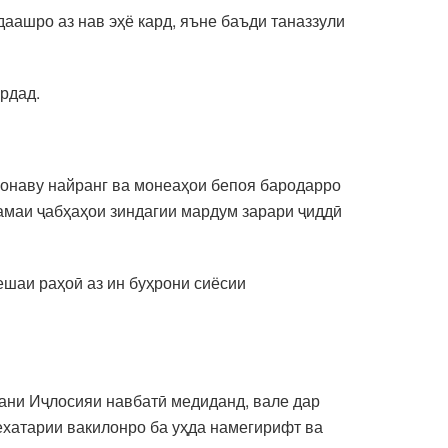
аашро аз нав эҳё кард, яъне баъди таназзули
ардад.
ҳонаву найранг ва монеаҳои бепоя бародарро
ҳамаи ҷабҳаҳои зиндагии мардум зарари ҷиддӣ
ешаи раҳоӣ аз ин буҳрони сиёсии
дани Иҷлосияи навбатӣ медиданд, вале дар
бехатарии вакилонро ба уҳда намегирифт ва