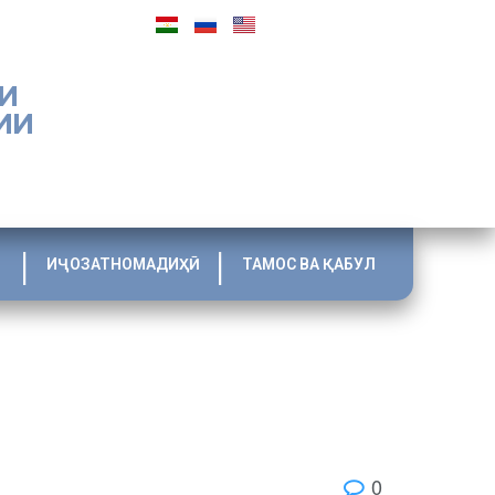
И
ИИ
ИҶОЗАТНОМАДИҲӢ
ТАМОС ВА ҚАБУЛ
0