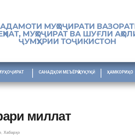
ХАДАМОТИ МУҲОҶИРАТИ ВАЗОРАТ
ЕҲНАТ, МУҲОҶИРАТ ВА ШУҒЛИ АҲОЛ
ҶУМҲУРИИ ТОҶИКИСТОН
МУҲОҶИРАТ
САНАДҲОИ МЕЪЁРӢ ҲУҚУҚӢ
ҲАМКОРИҲО
фари миллат
о
,
Хабарҳо