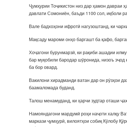
Ҷумҳурии Тоҷикистон низ дар ҳамон давраи ҳ
давлати Сомониён, баъди 1100 сол, иқболи ра
Вале бадхоҳони ифротӣ нагузоштанд, ки чархи
Мақсаду мароми онҳо баргашт ба қафо, барга
Хоҷагони бурунмарзӣ, ки рақиби ашадии илму
бар муқобили бародар шӯронида, низоъ эҷод 
ба бор овард.
Вакилони хирадманди ватан дар он рӯзҳои да
баамаломада буданд.
Талош менамуданд, ки ҳарчи зудтар оташи ҷа
Намояндагони мардумӣ роҳи наҷоти халқу Ват
маркази ҷумҳурӣ, вилоятҳои собиқ Кӯлобу Қӯр