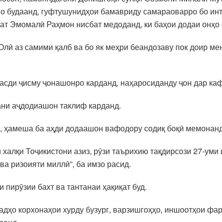
мо будаанд, гуфтушунидҳои бамавриду самараоварро бо и
ат Эмомалӣ Раҳмон нисбат медоданд, ки баҳои додаи онҳо с
лӣ аз самими қалб ва бо як меҳри беандозаву пок доир ме
қасди ҷисму ҷонашонро карданд, наҳаросиданду ҷон дар ка
ани аҷдодиашон таклиф карданд.
, ҳамеша ба аҳди додаашон вафодору содиқ боқӣ мемонанд
халқи Тоҷикистони азиз, рӯзи таърихию тақдирсози 27-уми 
а ризоияти миллӣ”, ба имзо расид.
 пирӯзии бахт ва тантанаи ҳақиқат буд.
садҳо корхонаҳои хурду бузург, варзишгоҳҳо, иншоотҳои ф