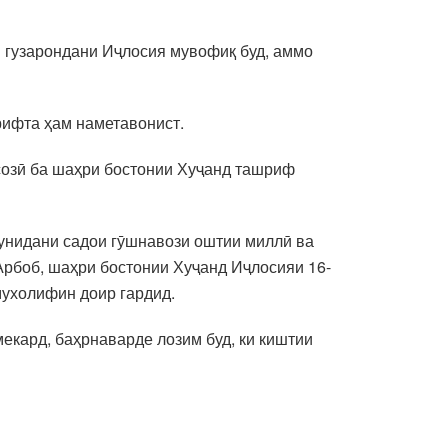
и гузарондани Иҷлосия мувофиқ буд, аммо
рифта ҳам наметавонист.
созӣ ба шаҳри бостонии Хуҷанд ташриф
шунидани садои гӯшнавози оштии миллӣ ва
 Арбоб, шаҳри бостонии Хуҷанд Иҷлосияи 16-
мухолифин доир гардид.
мекард, баҳрнаварде лозим буд, ки киштии