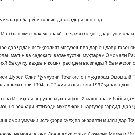
миллатро ба рӯйи курсии давлатдорӣ нишонд.
Ман ба шумо сулҳ меорам”, то ҷаҳон боқист, дар гӯши олам
шро дар ҷодаи истиқлолият мегузошт ва дар он давр тавон
родаи матин ва садоқати ватандӯстии муҳтарам Эмомалӣ Ра
рихӣ ба сулҳу ваҳдати комил расидем ва зиндагӣ ба маҷрои 
Раиси Шурои Олии Ҷумҳурии Тоҷикистон муҳтарам Эмомалӣ 
ми апрели соли 1994 то 27-уми июни соли 1997 ҷараён дошт.
мат ва Иттиҳоди неруҳои мухолифин, 3 машварати байниҳа
н бо роҳбари иттиҳоди мухолифин баргузор гардид. Дар ҷа
ишномаи умумии истиқрори сулҳ ва ризоияти миллӣ дар То
осон, намояндагони Донишгоҳи сулҳи Созмони Милали Мутт