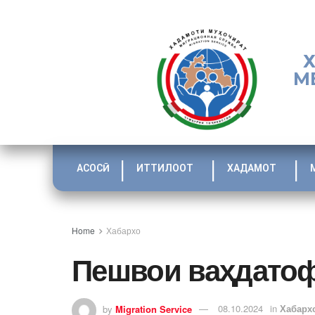
М
АСОСӢ
ИТТИЛООТ
ХАДАМОТ
Home
Хабархо
Пешвои ваҳдато
by
Migration Service
08.10.2024
in
Хабарх