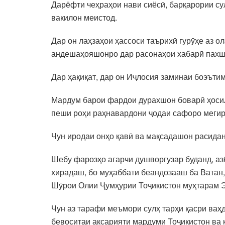
Дарёфти чеҳраҳои нави сиёсӣ, барқарории су
вакилон меистод.
Дар он лаҳзаҳои ҳассоси таърихӣ гурӯҳе аз о
андешаҳояшонро дар расонаҳои хабарӣ пахш
Дар ҳақиқат, дар он Иҷлосия заминаи боэътим
Мардум барои фардои дурахшон боварӣ ҳосил 
пеши роҳи раҳнавардони ҷодаи сафоро меги
Чун иродаи онҳо қавӣ ва мақсадашон расидан
Шебу фарозҳо агарчи душворгузар буданд, аз
хирадаш, бо муҳаббати беандозааш ба Ватан,
Шӯрои Олии Ҷумҳурии Тоҷикистон муҳтарам 
Чун аз тарафи меъмори сулҳ тарҳи қасри ваҳ
бевоситаи аксарияти мардуми Тоҷикистон ва 