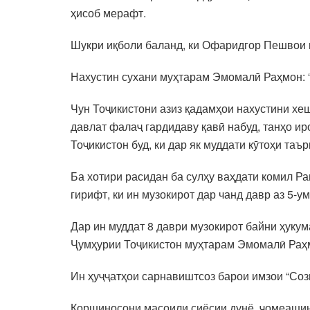
ҳисоб мерафт.
Шукри иқболи баланд, ки Офаридгор Пешвои 
Нахустин сухани муҳтарам Эмомалӣ Раҳмон: “
Чун Тоҷикистони азиз қадамҳои нахустини хе
давлат фалаҷ гардидаву қавӣ набуд, танҳо и
Тоҷикистон буд, ки дар як муддати кӯтоҳи таъ
Ба хотири расидан ба сулҳу ваҳдати комил 
гирифт, ки ин музокирот дар чанд давр аз 5-у
Дар ин муддат 8 даври музокирот байни ҳуку
Ҷумҳурии Тоҷикистон муҳтарам Эмомалӣ Раҳмо
Ин ҳуҷҷатҳои сарнавиштсоз барои имзои “Соз
Коршиносони масоили сиёсии дунё, ҷомеашин