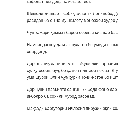
кафолат низ дода наметавонист.
Шимоли кишвар – собиқ вилояти Ленинобод (ҳ
расидан ба он ҷо мушкилоту монеаҳои худро 
Чун камари ҳиммат барои осоиши кишвар баст
Намояндагону даъватшудагон бо умеди ороми
оварданд.
Дар он анҷумани қисмат – Иҷлосияи сарнавиш
сулҳу осоиш буд, бо ҳамон ниятҳои нек аз 16
уми Шурои Олии Ҷумҳурии Тоҷикистон бо ишти
Дар чунин вазъияти сангин, ки боди фано дар
иқболро ба соҳили мурод расонад.
Мақсади баргузории Иҷлосия пирӯзии ақли со