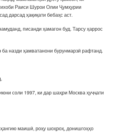
нтихоби Раиси Шурои Олии Ҷумҳурии
ад дарсад ҳақиқати бебаҳс аст.
намуданд, писанди ҳамагон буд. Тарсу ҳаррос
ф ба назди ҳамватанони бурунмарзӣ рафтанд.
.
июни соли 1997, ки дар шаҳри Москва ҳуҷҷати
арҳангию маишӣ, роҳу шоҳроҳ, донишгоҳҳо