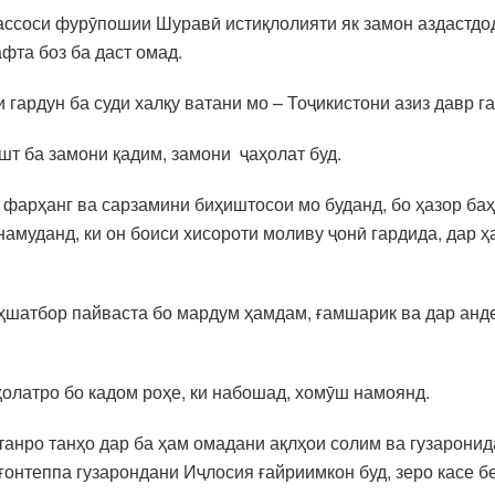
ассоси фурӯпошии Шуравӣ истиқлолияти як замон аздастдод
фта боз ба даст омад.
 гардун ба суди халқу ватани мо – Тоҷикистони азиз давр г
шт ба замони қадим, замони ҷаҳолат буд.
 фарҳанг ва сарзамини биҳиштосои мо буданд, бо ҳазор ба
намуданд, ки он боиси хисороти моливу ҷонӣ гардида, дар 
ҳшатбор пайваста бо мардум ҳамдам, ғамшарик ва дар анд
ҳолатро бо кадом роҳе, ки набошад, хомӯш намоянд.
анро танҳо дар ба ҳам омадани ақлҳои солим ва гузарони
ғонтеппа гузарондани Иҷлосия ғайриимкон буд, зеро касе 