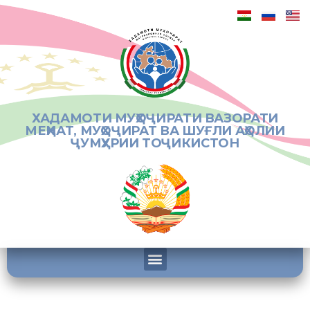
ХАДАМОТИ МУҲОҶИРАТИ ВАЗОРАТИ
МЕҲНАТ, МУҲОҶИРАТ ВА ШУҒЛИ АҲОЛИИ
ҶУМҲУРИИ ТОҶИКИСТОН