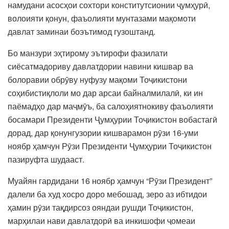
намудани асосҳои сохтори конститутсионии ҷумҳурӣ,
волоияти қонун, фаъолияти мунтазами мақомоти
давлат заминаи боэътимод гузоштанд.
Бо манзури эҳтирому эътирофи фазилати
сиёсатмадориву давлатдории навини кишвар ва
болоравии обрӯву нуфузу мақоми Тоҷикистони
соҳибистиқлоли мо дар арсаи байналмилалӣ, ки ин
паёмадҳо дар маҷмӯъ, ба салоҳиятнокиву фаъолияти
босамари Президенти Ҷумҳурии Тоҷикистон вобастагӣ
дорад, дар қонунгузории кишварамон рӯзи 16-уми
ноябр ҳамчун Рӯзи Президенти Ҷумҳурии Тоҷикистон
пазируфта шудааст.
Муайян гардидани 16 ноябр ҳамчун “Рӯзи Президент”
далели ба худ хосро доро мебошад, зеро аз ибтидои
ҳамин рӯзи тақдирсоз ояндаи рушди Тоҷикистон,
марҳилаи нави давлатдорӣ ва инкишофи ҷомеаи