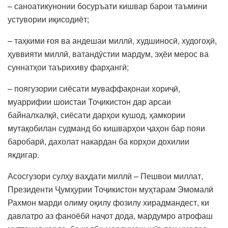
– саноатикунонии босуръати кишвар барои таъмини
устувории иқисодиёт;
– таҳкими ғоя ва андешаи миллӣ, худшиносӣ, худогоҳӣ,
ҳуввияти миллӣ, ватандӯстии мардум, эҳёи мерос ва
суннатҳои таърихиву фарҳангӣ;
– поягузории сиёсати муваффақонаи хориҷӣ,
муаррифии шоистаи Тоҷикистон дар арсаи
байналхалқӣ, сиёсати дарҳои кушод, ҳамкории
мутақобилан судманд бо кишварҳои ҷаҳон бар пояи
баробарӣ, дахолат накардан ба корҳои дохилии
якдигар.
Асосгузори сулҳу ваҳдати миллӣ – Пешвои миллат,
Президенти Ҷумҳурии Тоҷикистон муҳтарам Эмомалӣ
Рахмон марди олиму оқилу фозилу хирадмандест, ки
давлатро аз фаноёбӣ наҷот дода, мардумро атрофаш