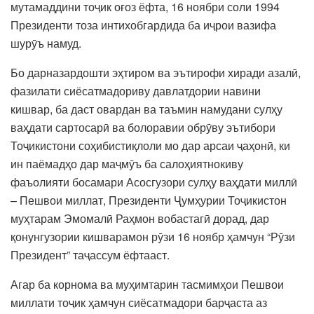
мутамаддини тоҷик оғоз ёфта, 16 ноябри соли 1994
Президенти тоза интихобгардида ба иҷрои вазифа
шурӯъ намуд.
Бо дарназардошти эҳтиром ва эътирофи хиради азалӣ,
фазилати сиёсатмадориву давлатдории навини
кишвар, ба даст овардан ва таъмин намудани сулҳу
ваҳдати сартосарӣ ва болоравии обрӯву эътибори
Тоҷикистони соҳибистиқлоли мо дар арсаи ҷаҳонӣ, ки
ин паёмадҳо дар маҷмӯъ ба салоҳиятнокиву
фаъолияти босамари Асосгузори сулҳу ваҳдати миллӣ
– Пешвои миллат, Президенти Ҷумҳурии Тоҷикистон
муҳтарам Эмомалӣ Раҳмон вобастагӣ дорад, дар
қонунгузории кишварамон рӯзи 16 ноябр ҳамчун “Рӯзи
Президент” таҷассум ёфтааст.
Агар ба корнома ва муҳимтарин тасмимҳои Пешвои
миллати тоҷик ҳамчун сиёсатмадори барҷаста аз