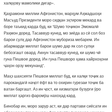
халқҳову мамолики дигар».
Қаҳрамони миллии Афғонистон, марҳум Аҳмадшоҳи
Масъуд Президенти моро сидқан эҳтиром мекард ва
боре таъкид карда буд, ки “Шумо тоҷикон Эмомалӣ
Раҳмон доред. Тасаввур кунед, мо зиёда аз сӣ сол боз
барои сулҳ дар Афғонистон мубориза мебарем. Ин
абармарди миллат барои шумо дар як сол сулҳи
бебозгашт овард. Акнун тасаввур кунед, ки шумо чӣ
гуна Пешвое доред. Ин гуна Пешворо ҳама хайрхоҳони
ҷаҳон орзу мекунанд”.
Маҳз шахсияти Пешвои миллат буд, ки халқи тоҷик аз
парокандагӣ наҷот ёфт ва то охирин гурезаи тоҷик ба
ватан баргашт. Аз ин ҷост, ки хизматҳои бузурги ӯро
миллат ҳаргиз фаромӯш нахоҳад кард.
Бинобар ин, моро зарур аст, ки дар партави сиёсати ин