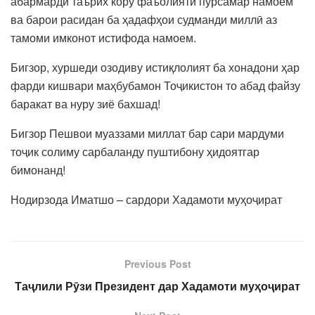
абармарди таърих кору фаъолияти пурсамар намоем
ва барои расидан ба ҳадафҳои судманди миллӣ аз
тамоми имконот истифода намоем.
Бигзор, хуршеди озодиву истиқлолият ба хонадони ҳар
фарди кишвари маҳбубамон Тоҷикистон то абад файзу
баракат ва нуру зиё бахшад!
Бигзор Пешвои муаззами миллат бар сари мардуми
тоҷик солиму сарбаланду пуштибону ҳидоятгар
бимонанд!
Нодирзода Иматшо – сардори Хадамоти муҳоҷират
Previous Post
Таҷлили Рӯзи Президент дар Хадамоти муҳоҷират