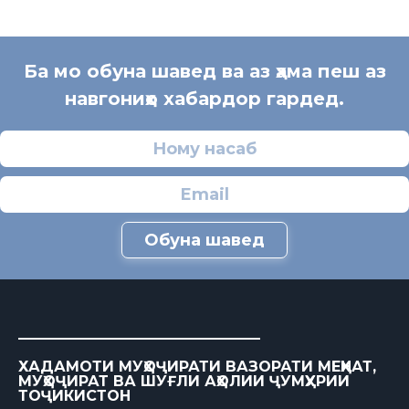
Ба мо обуна шавед ва аз ҳама пеш аз
навгониҳо хабардор гардед.
Обуна шавед
ХАДАМОТИ МУҲОҶИРАТИ ВАЗОРАТИ МЕҲНАТ,
МУҲОҶИРАТ ВА ШУҒЛИ АҲОЛИИ ҶУМҲУРИИ
ТОҶИКИСТОН