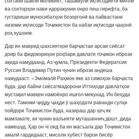
сохтани шакли моликият, ташаккули иқтисодиёти миллӣ
ва сохторҳои нави идоракунии онро пеш гирифта, ба
густариши муносибатҳои бозоргонӣ ва пайвастани
низоми иқтисоди Тоҷикистон ба набзи иқтисоди ҷаҳонӣ
роҳ кушоем.
Дар ин маврид шахсиятҳои барҷастаи арсаи сиёсат
доир ба фидокориҳои роҳбари давлати тоҷикон ибрози
ақида намудаанд. Аз ҷумла, Президенти Федератсия
Руссия Владимир Путин чунин ибрози андеша
намудааст: «Эмомалӣ Раҳмон яке аз симоҳои барҷаста
буда, дар байни сиёсатмадорони Иттиҳоди давлатҳои
мустақил мавқеи намоёнро ишғол мекунад. Ин беҳуда
нест. Тамоми ҷидду ҷаҳди ӯ шаҳодати раванди сулҳи
пойдори Тоҷикистон буда, назираш дар ҳеҷ як
мамлакате, ки чунин вазъияти муташанниҷ дошт, дида
намешуд. Ҳар он чї оид ба ин масъала дар Тоҷикистон
амалӣ гардидааст, мисоли хубест барои бисёр