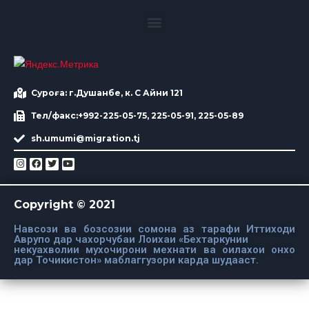
Суроға: г.Душанбе, к. С Айни 121
Тел/факс:+992-225-05-75, 225-05-91, 225-05-89
sh.umumi@migration.tj
Copyright © 2021
Навсози ва бозсозии сомона аз тарафи Иттиходи
Аврупо дар чахорчубаи Лоихаи «Бехтаркунии
некуахволии мухочирони мехнати ва оилахои онхо
дар Точикистон» маблаггузори карда шудааст.