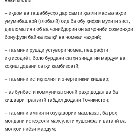
– иқдом ва ташаббусҳо дар самти ҳалли масъалаҳои
умумибашарӣ (глобалӣ) оид ба обу ҳифзи муҳити зист,
дипломатияи об ва ҷонибдории он аз ҷониби созмонҳои
бонуфузи байналхалқӣ ва ҷомеаи ҷаҳонӣ;
– таъмини рушди устувори ҷомеа, пешрафти
иқтисодиёт, боло бурдани сатҳи зиндагии мардум ва
коҳиш додани сатҳи камбизоатӣ;
– таъмини истиқлолияти энергетикии кишвар;
– аз бунбасти коммуникатсионӣ раҳо додан ва ба
кишвари транзитӣ табдил додани Тоҷикистон;
– таъмини амнияти озуқавории мамлакат, ба роҳ
мондани истеҳсоли маҳсулоти хушсифати ватанӣ ва
молҳои ниёзи мардум;