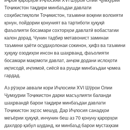
Тоҷикистон тақдири минбаъдаи давлати
соҳибистиқлоли Тоҷикистон, таъмини воқеии волоияти
қонун, пойдории қонуният ва тартиботи ҳуқуқӣ
фаъолияти босамари сохторҳои давлатӣ вобастагии
калон дорад. Чунин тадбир метавонист заминаи
таъмини ҳаёти осудаҳолонаи сокинон, ҳифз ва таъмини
ҳуқуқу озодиҳои инсон ва шаҳрванд, фаъолияти
босамари мақомоти давлат, анҷом додани ислоҳоти
иқтисодӣ, иҷтимоӣ, сиёсӣ ва рушди минбаъдаи ҷомеа
гардад.
Аз рӯзҳои аввали кори Иҷлосияи XVI Шӯрои Олии
Ҷумҳурии Тоҷикистон дарки масъулияти баланди
шаҳрвандӣ барои тақдири минбаъдаи давлати
Тоҷикистон эҳсос мешуд. Дар Иҷлосия санадҳои
меъёрии ҳуқуқӣ, инчунин беш аз 70 қонуну қарорҳои
дахлдор қабул шуданд, ки минбаъд барои мустаҳкам