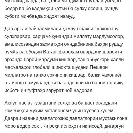
муттаҳид карда, ба қалби мардумаш шӯълаи умедро
бедор ва бо қадамҳои қатъӣ ба сулҳу осоиш, рушду
суботи минбаъда ҳидоят намуд.
Дар арсаи байналмилалӣ ҳамчун шахси сулҳофару
сулҳпарвар, сарҷамъкунандаи миллату мардумсолор,
амалисозандаи заҳматҳои ояндабинона баҳри рушду
нумӯъ ва ободии Ватан, фароҳам овардани шароити
арзанда барои мардуми кишвар, ташаббускори ҳалли
масъалаҳои глобалӣ шинохта шудани Пешвои
миллатро на танҳо сокинони кишвар, балки ҷаҳониён
эътироф намудаанд, ки ба андешаи мо барои тасдиқу
исботи ин гуфтаҳо зарурат ҷой надорад.
Акнун пас аз гузаштани солҳо ва ба даст овардани
комёбиҳои муҳим метавонем чунин хулоса кунем:
Давраи навини давлатсозию давлатдории мустақилона
моро водор сохт, ки роҳи ислоҳоти иқтисодӣ, дигаргун