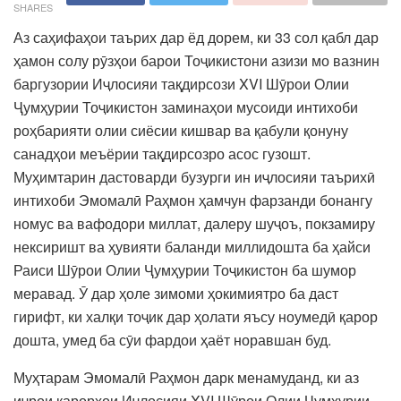
SHARES
Аз саҳифаҳои таърих дар ёд дорем, ки 33 сол қабл дар
ҳамон солу рӯзҳои барои Тоҷикистони азизи мо вазнин
баргузории Иҷлосияи тақдирсози XVI Шӯрои Олии
Ҷумҳурии Тоҷикистон заминаҳои мусоиди интихоби
роҳбарияти олии сиёсии кишвар ва қабули қонуну
санадҳои меъёрии тақдирсозро асос гузошт.
Муҳимтарин дастоварди бузурги ин иҷлосияи таърихӣ
интихоби Эмомалӣ Раҳмон ҳамчун фарзанди бонангу
номус ва вафодори миллат, далеру шуҷоъ, покзамиру
нексиришт ва ҳувияти баланди миллидошта ба ҳайси
Раиси Шӯрои Олии Ҷумҳурии Тоҷикистон ба шумор
меравад. Ӯ дар ҳоле зимоми ҳокимиятро ба даст
гирифт, ки халқи тоҷик дар ҳолати яъсу ноумедӣ қарор
дошта, умед ба сӯи фардои ҳаёт норавшан буд.
Муҳтарам Эмомалӣ Раҳмон дарк менамуданд, ки аз
иҷрои қарорҳои Иҷлосияи XVI Шӯрои Олии Ҷумҳурии