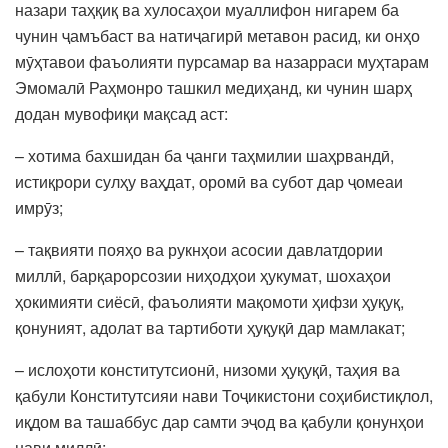
назари таҳқиқ ва хулосаҳои муаллифон нигарем ба
чунин ҷамъбаст ва натиҷагирӣ метавон расид, ки онҳо
мӯҳтавои фаъолияти пурсамар ва назарраси муҳтарам
Эмомалӣ Раҳмонро ташкил медиҳанд, ки чунин шарҳ
додан мувофиқи мақсад аст:
– хотима бахшидан ба ҷанги таҳмилии шаҳрвандӣ,
истиқрори сулҳу ваҳдат, оромӣ ва субот дар ҷомеаи
имрӯз;
– тақвияти пояҳо ва рукнҳои асосии давлатдории
миллӣ, барқарорсозии ниҳодҳои ҳукумат, шохаҳои
ҳокимияти сиёсӣ, фаъолияти мақомоти ҳифзи ҳуқуқ,
қонуният, адолат ва тартиботи ҳуқуқӣ дар мамлакат;
– ислоҳоти конститутсионӣ, низоми ҳуқуқӣ, таҳия ва
қабули Конститутсияи нави Тоҷикистони соҳибистиқлол,
иқдом ва ташаббус дар самти эҷод ва қабули қонунҳои
нави миллӣ;