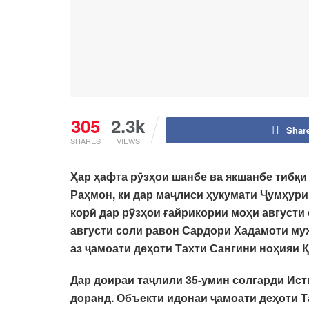
305
2.3k
Shar
SHARES
VIEWS
Ҳар ҳафта рӯзҳои шанбе ва якшанбе тибқ
Раҳмон, ки дар маҷлиси ҳукумати Ҷумҳури
корӣ дар рӯзҳои ғайрикории моҳи августи
августи соли равон Сардори Хадамоти му
аз ҷамоати деҳоти Тахти Сангини ноҳияи 
Дар доираи таҷлили 35-умин солгарди Ис
доранд. Объекти идонаи ҷамоати деҳоти 