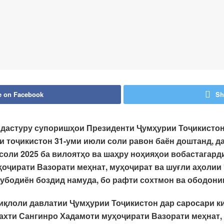
e on Facebook
Sh
и дастуру супоришҳои Президенти Ҷумҳурии Тоҷикисто
и тоҷикистон 31-уми июли соли равон баён доштанд, да
 соли 2025 ба вилоятҳо ва шаҳру ноҳияҳои вобастагард
ҳоҷирати Вазорати меҳнат, муҳоҷират ва шуғли аҳоли
Қубодиён боздид намуда, бо рафти сохтмон ва ободон
тиқлоли давлатии Ҷумҳурии Тоҷикистон дар саросари 
Тахти Сангинро Хадамоти муҳоҷирати Вазорати меҳнат,