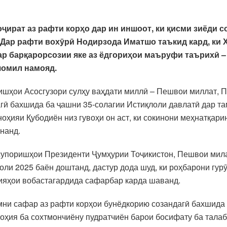
ират аз рафти корҳо дар ин иншоот, ки қисми зиёди 
.Дар рафти вохӯрӣ Нодирзода Иматшо таъкид кард, ки 
дар барқарорсозии яке аз ёдгориҳои маъруфи таърихӣ 
шомил намояд.
оришҳои Асосгузори сулҳу ваҳдати миллӣ – Пешвои миллат,
ӣ бахшида ба ҷашни 35-солагии Истиқлоли давлатӣ дар т
оҳияи Қубодиён низ гувоҳи он аст, ки сокинони меҳнатқар
нанд.
 супоришҳои Президенти Ҷумҳурии Тоҷикистон, Пешвои мил
ли 2025 баён доштанд, дастур дода шуд, ки роҳбарони гурӯ
ҳияҳои вобастагардида сафарбар карда шаванд.
мни сафар аз рафти корҳои бунёдкорию созандагӣ бахшида
ноҳия ба сохтмончиёну пудратчиён барои босифату ба талаб