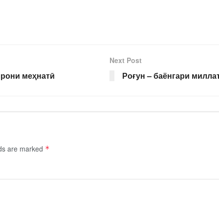
Next Post
ирони меҳнатӣ
Роғун – баёнгари милла
lds are marked
*