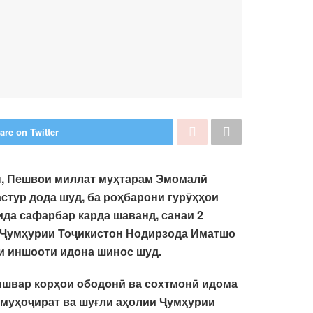
are on Twitter
н, Пешвои миллат муҳтарам Эмомалӣ
стур дода шуд, ба роҳбарони гурӯҳҳои
ида сафарбар карда шаванд, санаи 2
и Ҷумҳурии Тоҷикистон Нодирзода Иматшо
ии иншооти идона шинос шуд.
кишвар корҳои ободонӣ ва сохтмонӣ идома
 муҳоҷират ва шуғли аҳолии Ҷумҳурии