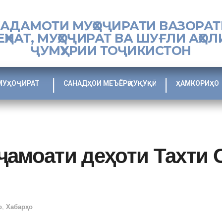
ХАДАМОТИ МУҲОҶИРАТИ ВАЗОРАТ
ЕҲНАТ, МУҲОҶИРАТ ВА ШУҒЛИ АҲОЛ
ҶУМҲУРИИ ТОҶИКИСТОН
МУҲОҶИРАТ
САНАДҲОИ МЕЪЁРӢ ҲУҚУҚӢ
ҲАМКОРИҲО
ҷамоати деҳоти Тахти 
о
,
Хабарҳо