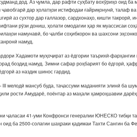
удманд дод. Аз ҷумла, дар рафти суҳбату вохӯриҳо оид ба
 ҷавобгарӣ дар ҳолатҳои истифодаи ғайриқонунӣ, талаф ва 
ирӣ аз сухтор дар ғаллазор, сардхонаҳо, кишти такрорӣ, и
рифтани рӯзи дониш, ҳолати омодагии ҳар як муассисаи соҳа
оилаҳои намунавӣ, бо ҷалби соҳибкорон ва шахсони эҳсон
ханронӣ намуд.
рдори Хадамоти муҳоҷират аз ёдгории таърихӣ-фарҳангии 
дорад боздид намуд. Зимни сафар роҳбарият бо ёдгорӣ, ҳаф
дгорӣ аз наздик шинос гардид.
– III мелодӣ мансуб буда, таҷассуми маданияти элинӣ ба ш
оҳили рости Амударё, поёнтар аз маҳали ҳамроҳшавии дарё
имни ҷаласаи 41-уми Конфронси генералии ЮНЕСКО тибқи 
н оид ба 2500-солагии шаҳраки қадимаи Тахти Сангин ба