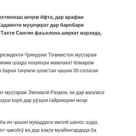
сохтмонаш анҷом ёфта, дар арафаи
Хадамоти муҳоҷират дар баробари
– Тахти Сангин фаъолона ширкат варзида,
 Президенти Ҷумҳурии Тоҷикистон муҳтарам
амоми шаҳру ноҳияҳои мамлакат бомаром
ин барои таҷлили шоистаи ҷашни 35-солагии
ат муҳтарам Эмомалӣ Раҳмон, ки дар маҷлиси
ҳҳои корӣ дар рӯзҳои ғайрикории моҳи
 ба ин ҷашни муқаддаси миллӣ шинос шуда,
от ҷавобгӯ ва дар вақти муайянгардида ба