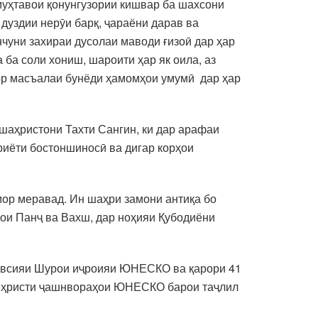
 муҳтавои қонунгузории кишвар ба шахсони
дуздии нерӯи барқ, ҷараёни дарав ва
нчуни захираи дусолаи маводи ғизоӣ дар ҳар
 ба соли хониш, шароити ҳар як оила, аз
кор масъалаи бунёди ҳамомҳои умумӣ дар ҳар
шаҳристони Тахти Сангин, ки дар арафаи
риёти бостоншиносӣ ва дигар корҳои
умор меравад. Ин шаҳри замони антиқа бо
ҳои Панҷ ва Вахш, дар ноҳияи Қубодиёни
тавсияи Шурои иҷроияи ЮНЕСКО ва қарори 41
 Феҳристи ҷашнвораҳои ЮНЕСКО барои таҷлил