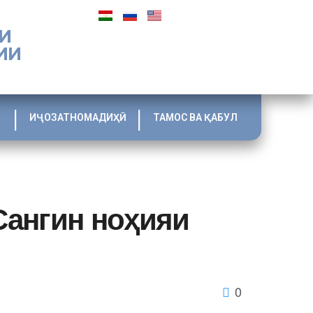
И
ИИ
ИҶОЗАТНОМАДИҲӢ
ТАМОС ВА ҚАБУЛ
Сангин ноҳияи
0