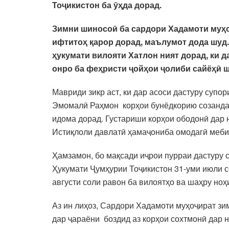
Тоҷикистон ба ӯҳда дорад.
Зимни шиносоӣ ба сардори Хадамоти муҳоҷ
ифтитоҳ қарор дорад, маълумот дода шуд
ҳукумати вилояти Хатлон ният дорад, ки 
онро ба феҳристи ҷойҳои ҷолиби сайёҳӣ 
Мавриди зикр аст, ки дар асоси дастуру суп
Эмомалӣ Раҳмон корҳои бунёдкорию созандаг
идома дорад. Густариши корҳои ободонӣ дар н
Истиқлоли давлатӣ ҳамаҷониба омодагӣ меби
Ҳамзамон, бо мақсади иҷрои пурраи дастуру
Ҳукумати Ҷумҳурии Тоҷикистон 31-уми июли со
августи соли равон ба вилоятҳо ва шаҳру но
Аз ин лиҳоз, Сардори Хадамоти муҳоҷират зи
дар ҷараёни боздид аз корҳои сохтмонӣ дар 