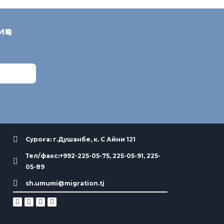
иҳо
Суроға: г.Душанбе, к. С Айни 121
Тел/факс:+992-225-05-75, 225-05-91, 225-
05-89
sh.umumi@migration.tj