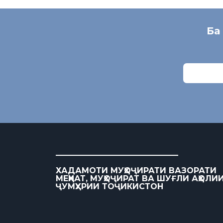
Ба
ХАДАМОТИ МУҲОҶИРАТИ ВАЗОРАТИ
МЕҲНАТ, МУҲОҶИРАТ ВА ШУҒЛИ АҲОЛИ
ҶУМҲУРИИ ТОҶИКИСТОН