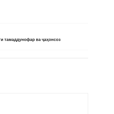
ти тамаддунофар ва ҷаҳонсоз