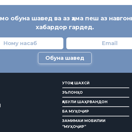
 мо обуна шавед ва аз ҳама пеш аз навгон
хабардор гардед.
Обуна шавед
УТОҚИ ШАХСӢ
ЭЪЛОНҲО
ҚАБУЛИ ШАҲРВАНДОН
И
БА МУҲОҶИР
ЗАМИМАИ МОБИЛИИ
“МУҲОҶИР”