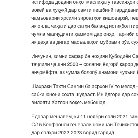
истифода додани онҳо маслиҳату тавсияҳои с
воқеӣ ва ҳуқуқӣ дар самти пешбинӣ гардидани
ҷамъоварии ҳосили зироатҳои кишоварзӣ, пешг
як оила, ҷиҳати дар сатҳи баланд истиқбол ги
ҷумла мавҷудияти ҳаммом дар онҳо, тарғиби 
як деҳа ва дигар масъалаҳои мубрами рӯз, су
Инчунин, зимни сафар ба ноҳияи Қубодиён Са
таҷлили ҷашни 2500 – солагии ёдгорӣ қарор 
анҷомёфта, аз ҷумла болопӯшнамоии ҷузъии ё
Шаҳраки Тахти Сангин ба асрҳои IV то мелод 
сабки юнонӣ сохта шудааст. Ин ёдгорӣ дар с
вилояти Хатлон воқеъ мебошад.
Ёдовар мешавем, ки 11 ноябри соли 2021 з
C/15 Конфронси генералӣ номинаи Тоҷикисто
дар солҳои 2022-2023 ворид гардид.