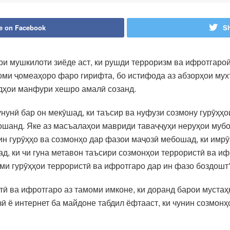
e on Facebook
Sh
 мушкилоти зиёде аст, ки рушди терроризм ва ифротгароӣ
ми ҷомеаҳоро фаро гирифта, бо истифода аз абзорҳои мух
адҳои манфури хешро амалӣ созанд.
нунӣ бар он мекӯшад, ки таъсир ва нуфузи созмону гурӯҳҳ
ошанд. Яке аз масъалаҳои мавриди таваҷҷуҳи неруҳои муб
ин гурӯҳҳо ва созмонҳо дар фазои маҷозӣ мебошад, ки имрӯ
д, ки чи гуна метавон таъсири созмонҳои террористӣ ва иф
ми гурӯҳҳои террористӣ ва ифротгаро дар ин фазо боздошт
стӣ ва ифротгаро аз тамоми имконе, ки доранд барои муста
ӣ ё интернет ба майдоне табдил ёфтааст, ки чунин созмонҳ