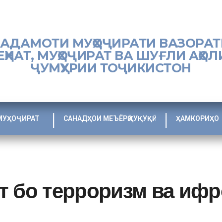
ХАДАМОТИ МУҲОҶИРАТИ ВАЗОРАТ
ЕҲНАТ, МУҲОҶИРАТ ВА ШУҒЛИ АҲОЛ
ҶУМҲУРИИ ТОҶИКИСТОН
МУҲОҶИРАТ
САНАДҲОИ МЕЪЁРӢ ҲУҚУҚӢ
ҲАМКОРИҲО
т бо терроризм ва ифр