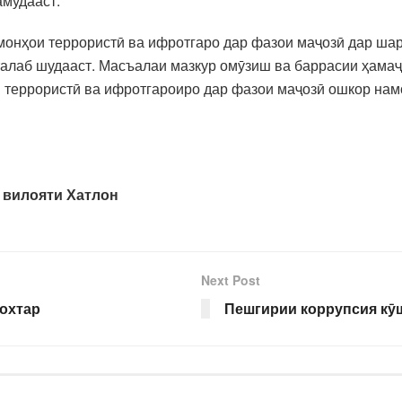
амудааст.
монҳои террористӣ ва ифротгаро дар фазои маҷозӣ дар шар
талаб шудааст. Масъалаи мазкур омӯзиш ва баррасии ҳама
и террористӣ ва ифротгароиро дар фазои маҷозӣ ошкор нам
 вилояти Хатлон
Next Post
охтар
Пешгирии коррупсия кӯ