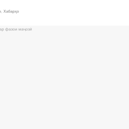
о
,
Хабарҳо