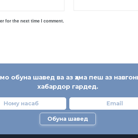
r for the next time I comment.
 мо обуна шавед ва аз ҳама пеш аз навгон
хабардор гардед.
Обуна шавед