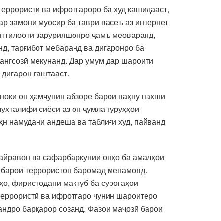
террористӣ ва ифротгароро ба худ кашидааст,
ар замони муосир ба таври васеъ аз интернет
 иттилооти зарурияшонро ҷамъ меоваранд,
д, тарғибот мебаранд ва дигаронро ба
ангсозӣ мекунанд. Дар умум дар шароити
 дигарон гаштааст.
ноки он ҳамчунин абзоре барои паҳну пахши
ухталифи сиёсӣ аз он ҷумла гурӯҳҳои
ҳн намудани андеша ва таблиғи худ, пайванд
пайравон ва сафарбаркунии онҳо ба амалҳои
 барои террористон баромад менамояд.
ҳо, фиристодани мактуб ба суроғаҳои
террористӣ ва ифротгаро чунин шароитеро
андро барқарор созанд. Фазои маҷозӣ барои