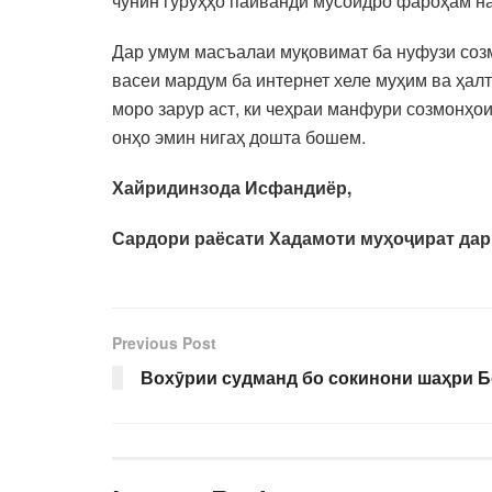
чунин гурӯҳҳо пайванди мусоидро фароҳам н
Дар умум масъалаи муқовимат ба нуфузи соз
васеи мардум ба интернет хеле муҳим ва ҳал
моро зарур аст, ки чеҳраи манфури созмонҳо
онҳо эмин нигаҳ дошта бошем.
Хайридинзода Исфандиёр,
Сардори раёсати Хадамоти муҳоҷират дар
Previous Post
Вохӯрии судманд бо сокинони шаҳри Б