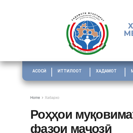
М
АСОСӢ
ИТТИЛООТ
ХАДАМОТ
Home
Хабархо
Роҳҳои муқовима
фазои маҷозӣ