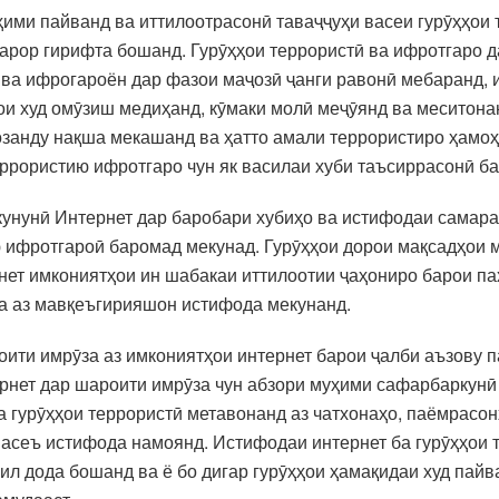
ҳими пайванд ва иттилоотрасонӣ таваҷҷуҳи васеи гурӯҳҳои 
қарор гирифта бошанд. Гурӯҳҳои террористӣ ва ифротгаро д
 ва ифрогароён дар фазои маҷозӣ ҷанги равонӣ мебаранд,
и худ омӯзиш медиҳанд, кӯмаки молӣ меҷӯянд ва меситонан
анду нақша мекашанд ва ҳатто амали террористиро ҳамоҳ
ррористию ифротгаро чун як василаи хуби таъсиррасонӣ ба
кунунӣ Интернет дар баробари хубиҳо ва истифодаи самара
ифротгароӣ баромад мекунад. Гурӯҳҳои дорои мақсадҳои м
рнет имкониятҳои ин шабакаи иттилоотии ҷаҳониро барои па
а аз мавқеъгирияшон истифода мекунанд.
ити имрӯза аз имкониятҳои интернет барои ҷалби аъзову 
рнет дар шароити имрӯза чун абзори муҳими сафарбаркунӣ
 гурӯҳҳои террористӣ метавонанд аз чатхонаҳо, паёмрасон
васеъ истифода намоянд. Истифодаи интернет ба гурӯҳҳои 
ил дода бошанд ва ё бо дигар гурӯҳҳои ҳамақидаи худ пайв