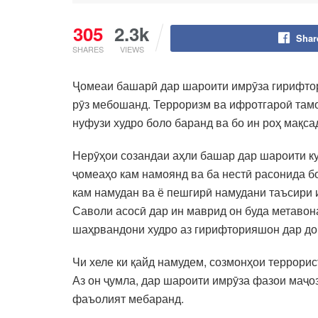
305
2.3k
Shar
SHARES
VIEWS
Ҷомеаи башарӣ дар шароити имрӯза гирифтори
рӯз мебошанд. Терроризм ва ифротгароӣ тамо
нуфузи худро боло баранд ва бо ин роҳ мақс
Нерӯҳои созандаи аҳли башар дар шароити ку
ҷомеаҳо кам намоянд ва ба нестӣ расонида б
кам намудан ва ё пешгирӣ намудани таъсири 
Саволи асосӣ дар ин маврид он буда метавона
шаҳрвандони худро аз гирифторияшон дар до
Чи хеле ки қайд намудем, созмонҳои террори
Аз он ҷумла, дар шароити имрӯза фазои маҷоз
фаъолият мебаранд.