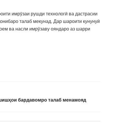
оити имрӯзаи рушди технологӣ ва дастрасии
ҷонибаро талаб мекунад. Дар шароити кунунуӣ
оем ва насли имрӯзаву ояндаро аз шарри
шишҳои бардавомро талаб менамояд