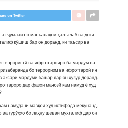
are on Twitter
 аз ҷумлаи он масъалаҳои ҳалталаб ва доғи
талиф кӯшиш бар он доранд, ки таъсир ва
ои террористӣ ва ифротгароиро ба мардум ва
оризабаранда бо терроризм ва ифротгароӣ ин
з аксари мардуми башар дар он ҳузур доранд.
ротгароро дар фазои маҷозӣ кам намуд ё худ
?
ҳкам намудани мавқеи худ истифода мекунанд.
о ва гурӯҳҳо бо лаҳну шеваи мухталиф дар он