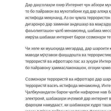
Дар даҳсолаҳои охир Интернет чун абзори му
то бо пайравон ва мухотабони худ дар алоқа 
истифода мекунанд. Аз он ҷумла террористон
дигаронро дар заминаи андешаҳо ва мақсадҳо
фаъолияташон ҷалб менамоянд, шабака месоз
имрӯза шабакаи интернет барои созмонҳои те
Чи хеле ки мушоҳида мегардад, дар шароити 
маводи мӯҳтавои фаҳшдошта ва террористию 
террористӣ ва ифротгаро пас аз зуҳури Инте
бо пайравону ҳаммаслаконашон, огоҳии ҷоме
Созмонҳои террористӣ ва ифротгаро дар шаро
террористӣ васеъ истифода менамоянд. Инте
Ҷалбкунандагон барои ҷалби нафарони нав ба
электронӣ, шабакаҳои иҷтимоӣ дар интернет 
фароҳам намудааст, ки шабакаҳои худро ташк