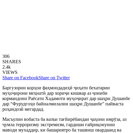
306
SHARES
2.4k
VIEWS
Share on Facebook
Share on Twitter
Баргузории корҳои фаҳмондадиҳӣ ҷиҳати бехатарии
муҳоҷирони меҳнатӣ дар хориҷи кишвар аз ҷониби
кормандони Раёсати Хадамоти муҳоҷират дар шаҳри Душанбе
дар “Фурудгоҳи байналмилалии шаҳри Душанбе” пайваста
роҳандозӣ мегардад.
Масъулин вобаста ба вазъи тағйирёбандаи ҷаҳони имрӯза, аз
ҷумла терроризму экстремизм, гардиши ғайриқонунии
маводи мухаддир, ки башариятро ба ташвиш овардаанд ва