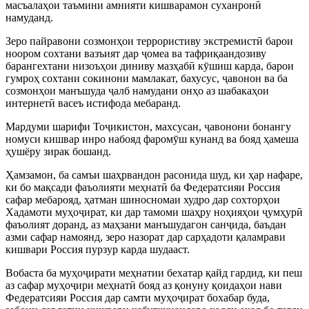
масъалаҳои таъмини амнияти кишварамон суханронӣ
намуданд.
Зеро пайравони созмонҳои террористиву экстремистӣ барои
ноором сохтани вазъият дар ҷомеа ва тафриқаандозиву
барангехтани низоъҳои диниву мазҳабӣ кӯшиш карда, барои
гумроҳ сохтани сокинони мамлакат, бахусус, ҷавонон ва ба
созмонҳои манъшуда ҷалб намудани онҳо аз шабакаҳои
интернетӣ васеъ истифода мебаранд.
Мардуми шарифи Тоҷикистон, махсусан, ҷавонони бонангу
номуси кишвар инро набояд фаромӯш кунанд ва бояд ҳамеша
ҳушёру зирак бошанд.
Ҳамзамон, ба самъи шаҳрвандон расонида шуд, ки ҳар нафаре,
ки бо мақсади фаъолияти меҳнатӣ ба Федератсияи Россия
сафар мебарояд, ҳатман шиносномаи худро дар сохторҳои
Хадамоти муҳоҷират, ки дар тамоми шаҳру ноҳияҳои ҷумҳурӣ
фаъолият доранд, аз маҳзани манъшудагон санҷида, баъдан
азми сафар намоянд, зеро назорат дар сарҳадоти қаламрави
кишвари Россия пурзур карда шудааст.
Вобаста ба муҳоҷирати меҳнатии бехатар қайд гардид, ки пеш
аз сафар муҳоҷири меҳнатӣ бояд аз қонуну қоидаҳои нави
Федератсияи Россия дар самти муҳоҷират бохабар буда,