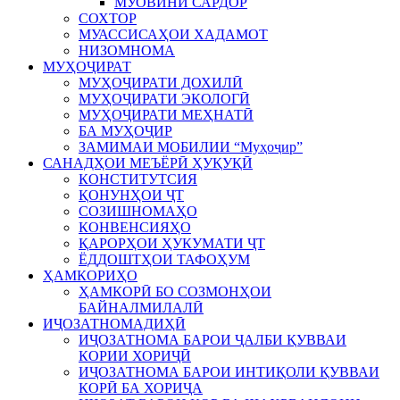
МУОВИНИ САРДОР
СОХТОР
МУАССИСАҲОИ ХАДАМОТ
НИЗОМНОМА
МУҲОҶИРАТ
МУҲОҶИРАТИ ДОХИЛӢ
МУҲОҶИРАТИ ЭКОЛОГӢ
МУҲОҶИРАТИ МЕҲНАТӢ
БА МУҲОҶИР
ЗАМИМАИ МОБИЛИИ “Муҳоҷир”
САНАДҲОИ МЕЪЁРӢ ҲУҚУҚӢ
КОНСТИТУТСИЯ
ҚОНУНҲОИ ҶТ
СОЗИШНОМАҲО
КОНВЕНСИЯҲО
ҚАРОРҲОИ ҲУКУМАТИ ҶТ
ЁДДОШТҲОИ ТАФОҲУМ
ҲАМКОРИҲО
ҲАМКОРӢ БО СОЗМОНҲОИ
БАЙНАЛМИЛАЛӢ
ИҶОЗАТНОМАДИҲӢ
ИҶОЗАТНОМА БАРОИ ҶАЛБИ ҚУВВАИ
КОРИИ ХОРИҶӢ
ИҶОЗАТНОМА БАРОИ ИНТИҚОЛИ ҚУВВАИ
КОРӢ БА ХОРИҶА