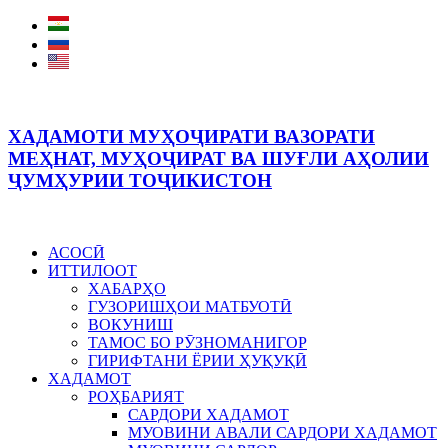
ХАДАМОТИ МУҲОҶИРАТИ ВАЗОРАТИ
МЕҲНАТ, МУҲОҶИРАТ ВА ШУҒЛИ АҲОЛИИ
ҶУМҲУРИИ ТОҶИКИСТОН
АСОСӢ
ИТТИЛООТ
ХАБАРҲО
ГУЗОРИШҲОИ МАТБУОТӢ
ВОКУНИШ
ТАМОС БО РӮЗНОМАНИГОР
ГИРИФТАНИ ЁРИИ ҲУҚУҚӢ
ХАДАМОТ
РОҲБАРИЯТ
САРДОРИ ХАДАМОТ
МУОВИНИ АВАЛИ САРДОРИ ХАДАМОТ