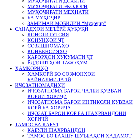
МУҲОҶИРАТИ ДОХИЛӢ
МУҲОҶИРАТИ ЭКОЛОГӢ
МУҲОҶИРАТИ МЕҲНАТӢ
БА МУҲОҶИР
ЗАМИМАИ МОБИЛИИ “Муҳоҷир”
САНАДҲОИ МЕЪЁРӢ ҲУҚУҚӢ
КОНСТИТУТСИЯ
ҚОНУНҲОИ ҶТ
СОЗИШНОМАҲО
КОНВЕНСИЯҲО
ҚАРОРҲОИ ҲУКУМАТИ ҶТ
ЁДДОШТҲОИ ТАФОҲУМ
ҲАМКОРИҲО
ҲАМКОРӢ БО СОЗМОНҲОИ
БАЙНАЛМИЛАЛӢ
ИҶОЗАТНОМАДИҲӢ
ИҶОЗАТНОМА БАРОИ ҶАЛБИ ҚУВВАИ
КОРИИ ХОРИҶӢ
ИҶОЗАТНОМА БАРОИ ИНТИҚОЛИ ҚУВВАИ
КОРӢ БА ХОРИҶА
ИҶОЗАТ БАРОИ КОР БА ШАҲРВАНДОНИ
ХОРИҶӢ
ТАМОС ВА ҚАБУЛ
ҚАБУЛИ ШАҲРВАНДОН
ТАМОС БО БАХШУ ШУЪБАҲОИ ХАДАМОТ