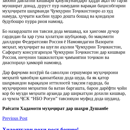
забони давлатии кишвари қабулкунандаро ҳадди ақал бо тарзи
муошират донад, дуруст пур намудани варақаи баҳисобгирии
муҳоҷирати шаҳрванди Ҷумҳурии Тоҷикистонро аз худ
намуда, ҳуҷҷати касбии худро дошта бошад ва қоидаҳои
будубошро пурра риоя намояд.
Бо назардошти ин тавсия дода мешавад, ки ҳангоми дучор
гардидан ба ҳар гуна ҳолатҳои шубҳаовар, бо мақомоти
дахлдори Федератсияи Россия ё Намояндагии Вазорати
меҳнат, муҳоҷират ва шуғли аҳолии Ҷумҳурии Тоҷикистон,
Сафорату консулгариҳои Ҷумҳурии Тоҷикистон дар кишвари
Россия, инчунин ташкилотҳои ҷамъиятии тоҷикон ва
диаспораҳо ҳамкорӣ намоянд.
Дар фарҷоми вохӯрӣ ба саволҳои сершумори муҳоҷирони
меҳнатӣ ҷавобҳои қаноатбахш дода шуда, ба як қатор
шаҳрвандон варақаҳои иттилоотӣ тақсим гардида, ба
муҳоҷирони меҳнатии ба ватан баргашта, барои дарёфти ҷойи
кор бо музди меҳнати арзанда дар ширкатҳои дохили кишвар,
аз ҷумла ҶСК “НБО Роғун” тавсияҳои муфид дода шуданд.
Раёсати Хадамоти му
ҳоҷират дар шаҳри Душанбе
Previous Post
Ҳидоятгари роҳи рост бошем!