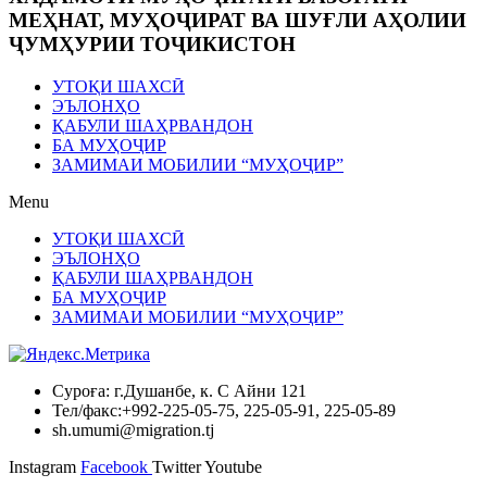
МЕҲНАТ, МУҲОҶИРАТ ВА ШУҒЛИ АҲОЛИИ
ҶУМҲУРИИ ТОҶИКИСТОН
УТОҚИ ШАХСӢ
ЭЪЛОНҲО
ҚАБУЛИ ШАҲРВАНДОН
БА МУҲОҶИР
ЗАМИМАИ МОБИЛИИ “МУҲОҶИР”
Menu
УТОҚИ ШАХСӢ
ЭЪЛОНҲО
ҚАБУЛИ ШАҲРВАНДОН
БА МУҲОҶИР
ЗАМИМАИ МОБИЛИИ “МУҲОҶИР”
Суроға: г.Душанбе, к. С Айни 121
Тел/факс:+992-225-05-75, 225-05-91, 225-05-89
sh.umumi@migration.tj
Instagram
Facebook
Twitter
Youtube