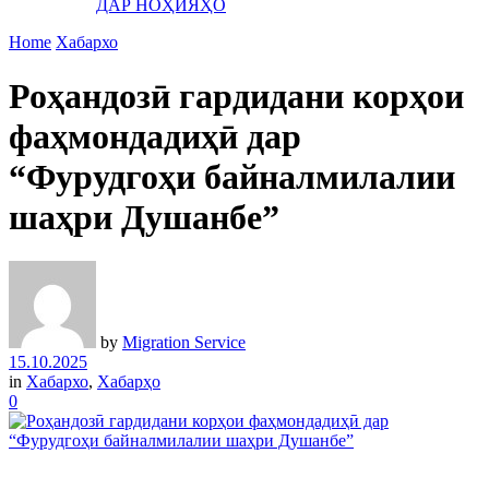
ДАР НОҲИЯҲО
Home
Хабархо
Роҳандозӣ гардидани корҳои
фаҳмондадиҳӣ дар
“Фурудгоҳи байналмилалии
шаҳри Душанбе”
by
Migration Service
15.10.2025
in
Хабархо
,
Хабарҳо
0