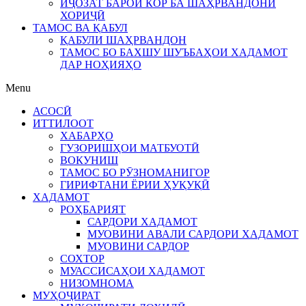
ИҶОЗАТ БАРОИ КОР БА ШАҲРВАНДОНИ
ХОРИҶӢ
ТАМОС ВА ҚАБУЛ
ҚАБУЛИ ШАҲРВАНДОН
ТАМОС БО БАХШУ ШУЪБАҲОИ ХАДАМОТ
ДАР НОҲИЯҲО
Menu
АСОСӢ
ИТТИЛООТ
ХАБАРҲО
ГУЗОРИШҲОИ МАТБУОТӢ
ВОКУНИШ
ТАМОС БО РӮЗНОМАНИГОР
ГИРИФТАНИ ЁРИИ ҲУҚУҚӢ
ХАДАМОТ
РОҲБАРИЯТ
САРДОРИ ХАДАМОТ
МУОВИНИ АВАЛИ САРДОРИ ХАДАМОТ
МУОВИНИ САРДОР
СОХТОР
МУАССИСАҲОИ ХАДАМОТ
НИЗОМНОМА
МУҲОҶИРАТ