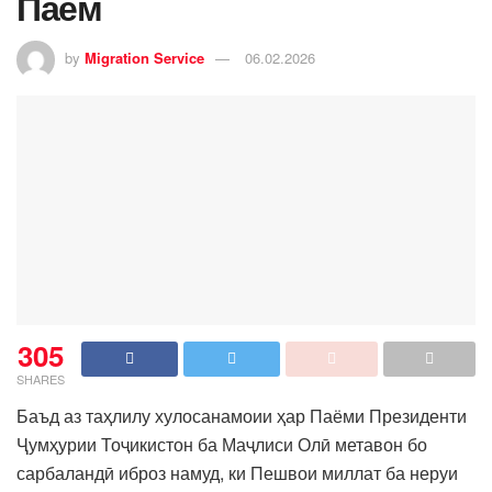
Паём
by
Migration Service
06.02.2026
305
SHARES
Баъд аз таҳлилу хулосанамоии ҳар Паёми Президенти
Ҷумҳурии Тоҷикистон ба Маҷлиси Олӣ метавон бо
сарбаландӣ иброз намуд, ки Пешвои миллат ба неруи