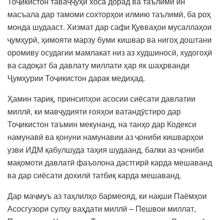
Тоҷикистон таваҷҷуҳи хоса дорад ва таълими ин
масъала дар тамоми сохторҳои илмию таълимӣ, ба роҳ
монда шудааст. Хизмат дар сафи Қувваҳои мусаллаҳои
ҷумҳурӣ, ҳимояти марзу буми кишвар ва нигоҳ доштани
оромиву осудагии мамлакат низ аз худшиносӣ, худогоҳӣ
ва садоқат ба давлату миллати ҳар як шаҳрванди
Ҷумҳурии Тоҷикистон дарак медиҳад.
Ҳамин тариқ, принсипҳои асосии сиёсати давлатии
миллӣ, ки мавҷудияти ғояҳои ватандӯстиро дар
Тоҷикистон таъмин мекунанд, на танҳо дар Кодекси
намунавӣ ва қонуни намунавии аз ҷониби кишварҳои
узви ИДМ қабулшуда таҳия шудаанд, балки аз ҷониби
мақомоти давлатӣ фаъолона дастгирӣ карда мешаванд
ва дар сиёсати дохилӣ татбиқ карда мешаванд.
Дар маҷмуъ аз таҳлилҳо бармеояд, ки нақши Паёмҳои
Асосгузори сулҳу ваҳдати миллӣ – Пешвои миллат,