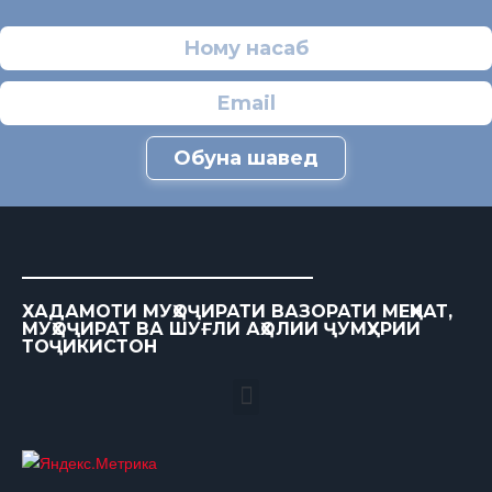
Обуна шавед
ХАДАМОТИ МУҲОҶИРАТИ ВАЗОРАТИ МЕҲНАТ,
МУҲОҶИРАТ ВА ШУҒЛИ АҲОЛИИ ҶУМҲУРИИ
ТОҶИКИСТОН