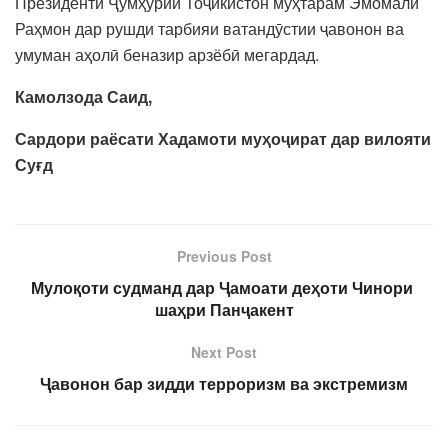
Президенти Ҷумҳурии Тоҷикистон муҳтарам Эмомалӣ
Раҳмон дар рушди тарбияи ватандӯстии ҷавонон ва
умуман аҳолӣ беназир арзёбӣ мегардад.
Камолзода Саид,
Сардори раёсати Хадамоти муҳоҷират дар вилояти
Суғд
Previous Post
Мулоқоти судманд дар Ҷамоати деҳоти Чинори
шаҳри Панҷакент
Next Post
Ҷавонон бар зидди терроризм ва экстремизм