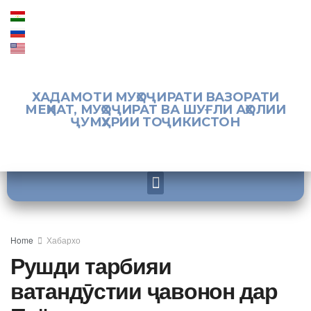
ХАДАМОТИ МУҲОҶИРАТИ ВАЗОРАТИ
МЕҲНАТ, МУҲОҶИРАТ ВА ШУҒЛИ АҲОЛИИ
ҶУМҲУРИИ ТОҶИКИСТОН
Home
Хабархо
Рушди тарбияи
ватандӯстии ҷавонон дар