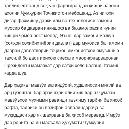
тавлид ёфтаанд воқеан фарогирандаи қишри ҷавони
аҳолии Ҷумҳурии Тоҷикистон мебошанд. Аз нигоҳи
дигар фаҳмишу дарки илм ва технологияи замони
муосир ба давраи инкишоф ва бакамолрасии чунин
қишри ҷомеа рост меояд. Яъне, дар замони мазкур
(солҳои соҳибихтиёрии давлат) дар муқоиса ба тамоми
давраи давлатдории тоҷикон имкониятҳои омӯзишию
таҳсилӣ бо дастгириҳою сиёсати маорифпарваронаи
Президенти мамлакат дар сатҳи хеле баланд, таъмин
карда шуд.
Дар ҳақиқат мавзӯи ватандӯстӣ, худшиносии миллӣ ва
арҷ гузоштан бар арзишҳои олии кишвар аз ҷумлаи
мавзӯъҳои муҳимми раванди таълиму тарбия ба ҳисоб
рафта, тадриси он вазифаи аввалиндараҷа ва
муқаддаси ҳар як шаҳрванд ба ҳисоб меравад. Имрӯз
дар робита ба ин масъала Ҳукумати Ҷумҳурии