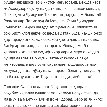
рушду инкишофи Тоҷикистон мегузоранд. Беҳуда нест,
ки Асосгузори сулҳу ваҳдати миллӣ – Пешвои миллат,
Президенти Ҷумҳурии Тоҷикистон, муҳтарам Эмомалӣ
Раҳмон дар Паёми худ ба Маҷлиси Олии Ҷумҳурии
Тоҷикистон иброз намуданд: “Ҷавонони Тоҷикистони
соҳибистиқлол нерӯи созандаи Ватан буда, нақши онҳо
дар тараққиёти ҳамаи соҳаҳои ҳаёти давлат ва ҷомеа
бисёр арзишманд ва назаррас мебошад. Мо бо
ҷавонони кишвари худ ифтихор дорем, зеро онҳо дар
рушди давлат ва ободии Ватан фаъолона саҳм
мегузоранд, марзу буми сарзамини аҷдодиро ҳимоя
мекунанд, ватандӯсту ватанпараст, бонангу номусанд
ва ба халқу давлати Тоҷикистон содиқ мебошанд”.
Тавсифи Сарвари давлат ба ҷавонони давраи
соҳибистиқлолии кишварамон ҳамчун нерӯи созанда
мазмун ва мантиқи амиқи воқеӣ дорад. Зеро аз як нигоҳ
фақат насле, ки дар давраи соҳибихтиёрии давлат