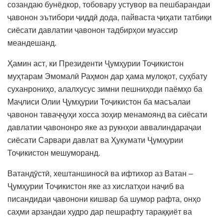
созандаю бунёдкор, тобовару устувор ва пешбарандаи
ҷавонон эътибори ҷиддӣ дода, пайваста ҷиҳати татбиқи
сиёсати давлатии ҷавонон тадбирҳои муассир
меандешанд.
Ҳамин аст, ки Президенти Ҷумҳурии Тоҷикистон
муҳтарам Эмомалӣ Раҳмон дар ҳама мулоқот, суҳбату
суханрониҳо, алалхусус зимни пешниҳоди паёмҳо ба
Маҷлиси Олии Ҷумҳурии Тоҷикистон ба масъалаи
ҷавонон таваҷҷуҳи хосса зоҳир менамоянд ва сиёсати
давлатии ҷавононро яке аз рукнҳои аввалиндараҷаи
сиёсати Сарвари давлат ва Ҳукумати Ҷумҳурии
Тоҷикистон мешуморанд.
Ватандӯстӣ, хештаншиносӣ ва ифтихор аз Ватан –
Ҷумҳурии Тоҷикистон яке аз хислатҳои наҷиб ва
писандидаи ҷавонони кишвар ба шумор рафта, онҳо
саҳми арзандаи худро дар пешрафту тараққиёт ва