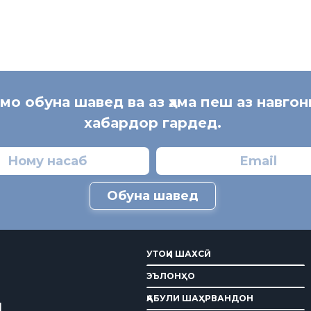
 мо обуна шавед ва аз ҳама пеш аз навгон
хабардор гардед.
Обуна шавед
УТОҚИ ШАХСӢ
ЭЪЛОНҲО
ҚАБУЛИ ШАҲРВАНДОН
И