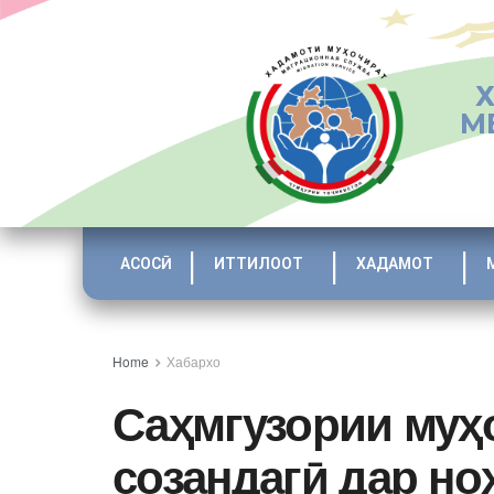
М
АСОСӢ
ИТТИЛООТ
ХАДАМОТ
Home
Хабархо
Саҳмгузории муҳ
созандагӣ дар н