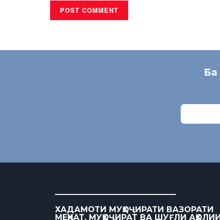
Ба
ХАДАМОТИ МУҲОҶИРАТИ ВАЗОРАТИ
МЕҲНАТ, МУҲОҶИРАТ ВА ШУҒЛИ АҲОЛИ