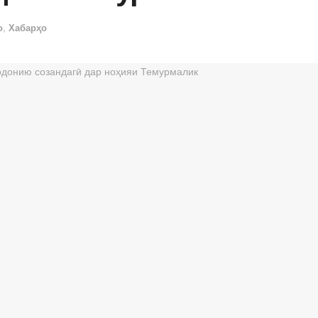
о
,
Хабарҳо