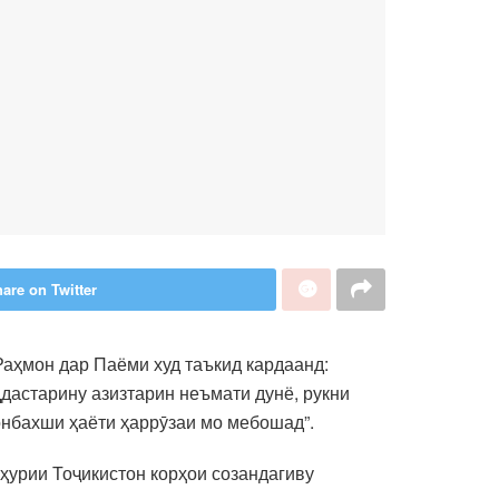
are on Twitter
аҳмон дар Паёми худ таъкид кардаанд:
дастарину азизтарин неъмати дунё, рукни
онбахши ҳаёти ҳаррӯзаи мо мебошад”.
ҳурии Тоҷикистон корҳои созандагиву