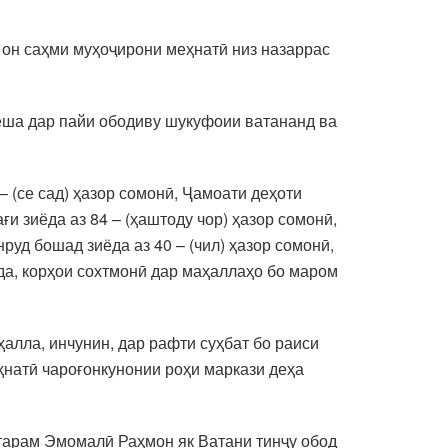
 он саҳми муҳоҷирони меҳнатӣ низ назаррас
меша дар пайи ободиву шукуфоии ватананд ва
 (се сад) ҳазор сомонӣ, Ҷамоати деҳоти
ғи зиёда аз 84 – (ҳаштоду чор) ҳазор сомонӣ,
руд бошад зиёда аз 40 – (чил) ҳазор сомонӣ,
да, корҳои сохтмонӣ дар маҳаллаҳо бо маром
ҳалла, инчунин, дар рафти суҳбат бо раиси
ҳнатӣ чароғонкунонии роҳи маркази деҳа
тарам Эмомалӣ Раҳмон як Ватани тинҷу обод