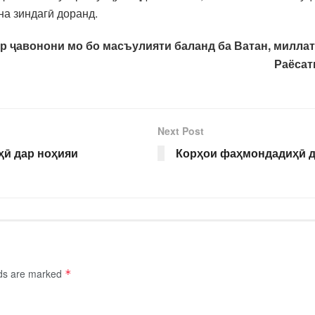
на зиндагӣ доранд.
р ҷавонони мо бо масъулияти баланд ба Ватан, миллат
Раёсат
Next Post
ҳӣ дар ноҳияи
Корҳои фаҳмондадиҳӣ д
lds are marked
*