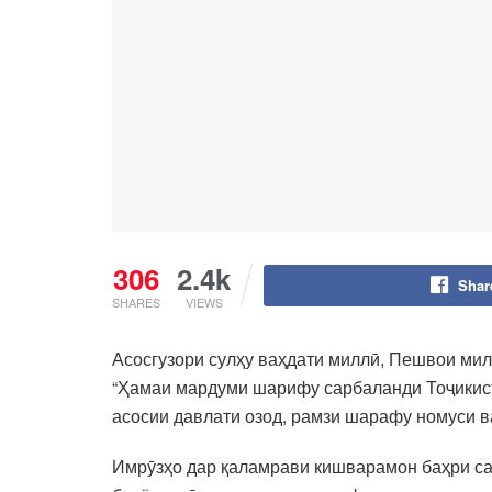
306
2.4k
Shar
SHARES
VIEWS
Асосгузори сулҳу ваҳдати миллӣ, Пешвои ми
“Ҳамаи мардуми шарифу сарбаланди Тоҷикисто
асосии давлати озод, рамзи шарафу номуси в
Имрӯзҳо дар қаламрави кишварамон баҳри са