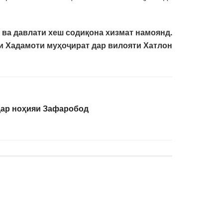
 ва давлати хеш содиқона хизмат намоянд.
и Хадамоти муҳоҷират дар вилояти Хатлон
ар ноҳияи Зафаробод