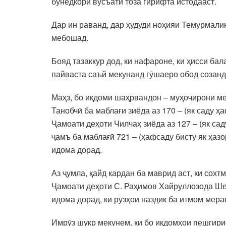
бунёдкорӣ вусъати тоза гирифта истодааст.
Дар ин раванд, дар ҳудуди ноҳияи Темурмали
мебошад.
Бояд тазаккур дод, ки нафароне, ки ҳисси б
пайваста саъй мекунанд гӯшаеро обод созанд
Маҳз, бо иқдоми шаҳрвандон – муҳоҷирони меҳ
Танобчӣ ба маблағи зиёда аз 170 – (як саду ҳ
Ҷамоати деҳоти Чилчаҳ зиёда аз 127 – (як са
ҷамъ ба маблағӣ 721 – (ҳафсаду бисту як ҳа
идома дорад.
Аз ҷумла, қайд кардан ба маврид аст, ки сох
Ҷамоати деҳоти С. Раҳимов Хайруллозода Шер
идома дорад, ки рӯзҳои наздик ба итмом мера
Имрӯз шукр мекунем, ки бо иқдомҳои пешгир