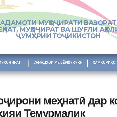
ХАДАМОТИ МУҲОҶИРАТИ ВАЗОРАТ
ЕҲНАТ, МУҲОҶИРАТ ВА ШУҒЛИ АҲОЛ
ҶУМҲУРИИ ТОҶИКИСТОН
МУҲОҶИРАТ
САНАДҲОИ МЕЪЁРӢ ҲУҚУҚӢ
ҲАМКОРИҲО
оҷирони меҳнатӣ дар 
оҳияи Темурмалик