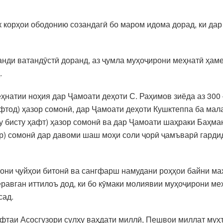
к корҳои ободонию созандагӣ бо маром идома дорад, ки дар
аланди ватандӯстӣ доранд, аз ҷумла муҳоҷирони меҳнатӣ ҳа
.
натии ноҳия дар Ҷамоати деҳоти С. Раҳимов зиёда аз 300 –
афтод) ҳазор сомонӣ, дар Ҷамоати деҳоти Кушктеппа ба мала
ду бисту ҳафт) ҳазор сомонӣ ва дар Ҷамоати шаҳраки Баҳман
зор) сомонӣ дар давоми шаш моҳи соли ҷорӣ ҷамъварӣ гарди
тмони ҷуйҳои битонӣ ва сангфарш намудани роҳҳои байни ма
авган иттилоъ дод, ки бо кӯмаки молиявии муҳоҷирони ме
сад.
ифтаи Асосгузори сулҳу ваҳдати миллӣ, Пешвои миллат муҳ