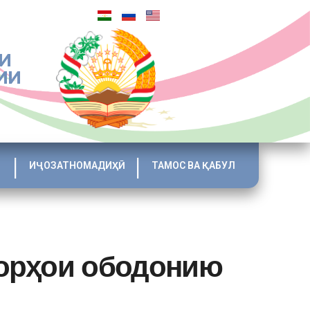
И
ИИ
ИҶОЗАТНОМАДИҲӢ
ТАМОС ВА ҚАБУЛ
корҳои ободонию