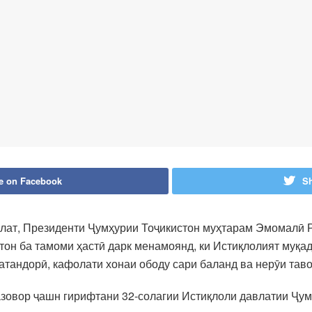
e on Facebook
Sh
ллат, Президенти Ҷумҳурии Тоҷикистон муҳтарам Эмомалӣ Р
н ба тамоми ҳастӣ дарк менамоянд, ки Истиқлолият муқад
атандорӣ, кафолати хонаи ободу сари баланд ва нерӯи тав
зовор ҷашн гирифтани 32-солагии Истиқлоли давлатии Ҷум