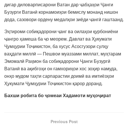
дигар диловарписарони Ватан дар ҷабҳаҳои Ҷанги
Бузурги Ватанӣ корнамоиҳои бемислу монанд нишон
дода, сазовори ордену медалҳои зиёди ҷангӣ гаштаанд.
Эҳтироми собиқадорони ҷанг ва оилаҳои қурбониёни
ҷангро ҳамеша ба ҷо меорем. Давлат ва Ҳукумати
Ҷумҳурии Тоҷикистон, ба хусус Асосгузори сулҳу
ваҳдати миллӣ — Пешвои муаззами миллат, муҳтарам
Эмомалӣ Раҳмон ба собиқадорони Ҷанги Бузургӣ
Ватанӣ ва ақибгоҳи он ғамхориҳои хос зоҳир намуда,
онҳо мудом таҳти сарпарастии доимӣ ва имтиёзҳои
Ҳукумати Ҷумҳурии Тоҷикистон қарор доранд.
Бахши робита бо ҷомеаи Хадамоти муҳоҷират
Previous Post