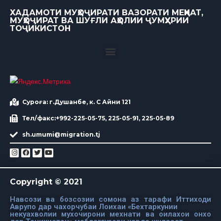
ХАДАМОТИ МУҲОҶИРАТИ ВАЗОРАТИ МЕҲНАТ,
МУҲОҶИРАТ ВА ШУҒЛИ АҲОЛИИ ҶУМҲУРИИ
ТОҶИКИСТОН
Суроға: г.Душанбе, к. С Айни 121
Тел/факс:+992-225-05-75, 225-05-91, 225-05-89
sh.umumi@migration.tj
Copyright © 2021
Навсози ва бозсозии сомона аз тарафи Иттиходи
Аврупо дар чахорчубаи Лоихаи «Бехтаркунии
некуахволии мухочирони мехнати ва оилахои онхо