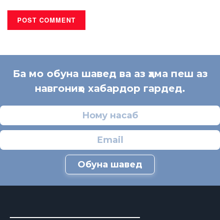
Ба мо обуна шавед ва аз ҳама пеш аз
навгониҳо хабардор гардед.
Обуна шавед