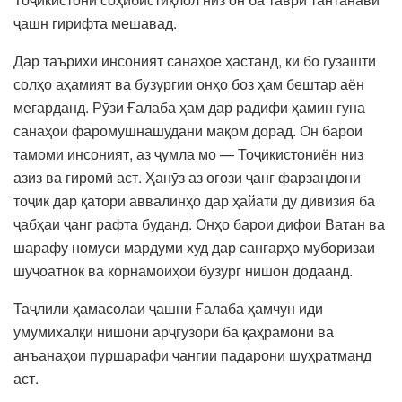
ҷашн гирифта мешавад.
Дар таърихи инсоният санаҳое ҳастанд, ки бо гузашти
солҳо аҳамият ва бузургии онҳо боз ҳам бештар аён
мегарданд. Рӯзи Ғалаба ҳам дар радифи ҳамин гуна
санаҳои фаромӯшнашуданӣ мақом дорад. Он барои
тамоми инсоният, аз ҷумла мо — Тоҷикистониён низ
азиз ва гиромӣ аст. Ҳанӯз аз оғози ҷанг фарзандони
тоҷик дар қатори аввалинҳо дар ҳайати ду дивизия ба
ҷабҳаи ҷанг рафта буданд. Онҳо барои дифои Ватан ва
шарафу номуси мардуми худ дар сангарҳо муборизаи
шуҷоатнок ва корнамоиҳои бузург нишон додаанд.
Таҷлили ҳамасолаи ҷашни Ғалаба ҳамчун иди
умумихалқӣ нишони арҷгузорӣ ба қаҳрамонӣ ва
анъанаҳои пуршарафи ҷангии падарони шуҳратманд
аст.