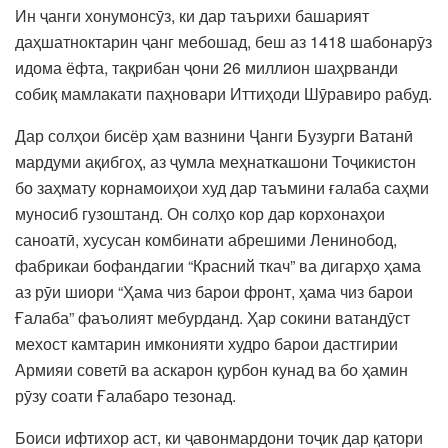
Ин ҷанги хонумонсӯз, ки дар таърихи башарият
даҳшатноктарин ҷанг мебошад, беш аз 1418 шабонарӯз
идома ёфта, тақрибан ҷони 26 миллион шаҳрванди
собиқ мамлакати паҳновари Иттиҳоди Шӯравиро рабуд.
Дар солҳои бисёр ҳам вазнини Ҷанги Бузурги Ватанӣ
мардуми ақибгоҳ, аз ҷумла меҳнаткашони Тоҷикистон
бо заҳмату корнамоиҳои худ дар таъмини ғалаба саҳми
муносиб гузоштанд. Он солҳо кор дар корхонаҳои
саноатӣ, хусусан комбинати абрешими Ленинобод,
фабрикаи бофандагии “Красний ткач” ва дигарҳо ҳама
аз рӯи шиори “Ҳама чиз барои фронт, ҳама чиз барои
Ғалаба” фаъолият мебурданд. Ҳар сокини ватандӯст
мехост камтарин имконияти худро барои дастгирии
Армияи советӣ ва аскарон қурбон кунад ва бо ҳамин
рӯзу соати Ғалабаро тезонад.
Боиси ифтихор аст, ки ҷавонмардони тоҷик дар қатори