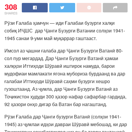
308
SHARES
Рӯзи Ғалаба ҳамчун — иди Ғалабаи бузурги халқи
собиқ ИҶШС дар Ҷанги Бузурги Ватании солҳои 1941-
1945 санаи 9-уми май муқаррар гаштааст.
Имсол аз ҷашни ғалаба дар Ҷанги Бузурги Ватанӣ 80-
сол пур мегардад. Дар Ҷанги Бузурги Ватанӣ ҳамаи
халқҳои Иттиҳоди Шӯравӣ иштирок намуда, барои
мудофиаи мамлакати ягона мубориза бурдаанд ва дар
ғалабаи Иттиҳоди Шӯравӣ саҳми бузурги хешро
гузоштаанд. Аз ҷумла, дар Ҷанги Бузурги Ватанӣ аз
Тоҷикистон ҳудуди 300 ҳазор нафар сафарбар гардида,
92 ҳазори онҳо дигар ба Ватан бар нагаштанд.
Рӯзи Ғалаба дар Ҷанги бузурги Ватанӣ (солҳои 1941-
1945) аз ҷумлаи идҳои давраи Шӯравӣ мебошад, ки дар
Тоҷикистони соҳибистиқлол низ он ба таври тантанавӣ