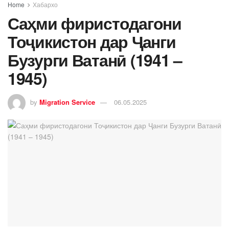
Home
Хабархо
Саҳми фиристодагони
Тоҷикистон дар Ҷанги
Бузурги Ватанӣ (1941 –
1945)
by
Migration Service
06.05.2025