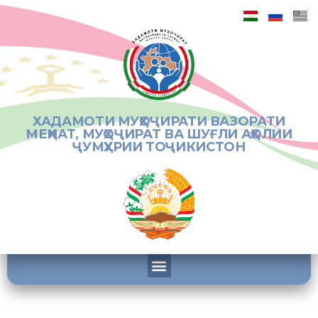
ХАДАМОТИ МУҲОҶИРАТИ ВАЗОРАТИ
МЕҲНАТ, МУҲОҶИРАТ ВА ШУҒЛИ АҲОЛИИ
ҶУМҲУРИИ ТОҶИКИСТОН