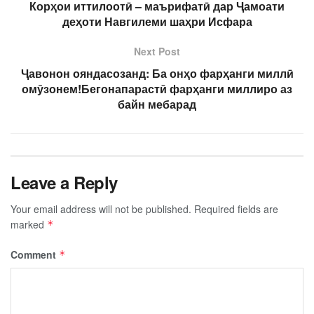
Корҳои иттилоотӣ – маърифатӣ дар Ҷамоати
деҳоти Навгилеми шаҳри Исфара
Next Post
Ҷавонон ояндасозанд: Ба онҳо фарҳанги миллӣ
омӯзонем!Бегонапарастӣ фарҳанги миллиро аз
байн мебарад
Leave a Reply
Your email address will not be published.
Required fields are
marked
*
Comment
*