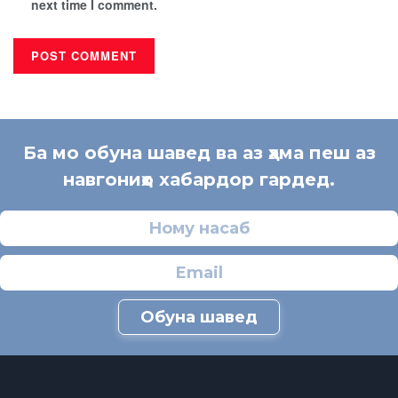
next time I comment.
Ба мо обуна шавед ва аз ҳама пеш аз
навгониҳо хабардор гардед.
Обуна шавед