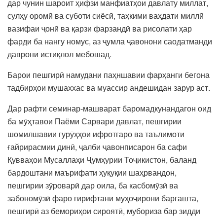
дар чунин шароит ҳифзи манфиатҳои давлату миллат,
сулҳу оромӣ ва суботи сиёсӣ, таҳкими ваҳдати миллӣ
вазифаи ҷонӣ ва қарзи фарзандӣ ва рисолати ҳар
фарди ба нангу номус, аз ҷумла ҷавонони саодатманди
даврони истиқлол мебошад.
Барои пешгирӣ намудани паҳншавии фарҳанги бегона
тадбирҳои мушаххас ва муассир андешидан зарур аст.
Дар рафти семинар-машварат баромадкунандагон оид
ба мӯҳтавои Паёми Сарвари давлат, пешгирии
шомилшавии гурӯҳҳои ифротгаро ва таълимоти
ғайрирасмии динӣ, ҷалби ҷавонписарон ба сафи
Қувваҳои Мусаллаҳи Ҷумҳурии Тоҷикистон, баланд
бардоштани маърифати ҳуқуқии шаҳрвандон,
пешгирии зӯроварӣ дар оила, ба касбомӯзӣ ва
забономӯзӣ фаро гирифтани муҳоҷирони баргашта,
пешгирӣ аз бемориҳои сироятӣ, мубориза бар зидди