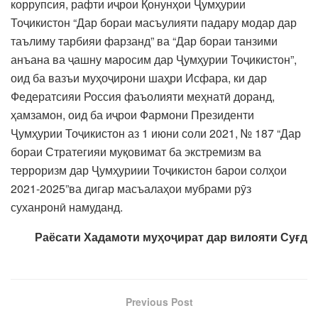
коррупсия, рафти иҷрои Қонунҳои Ҷумҳурии
Тоҷикистон “Дар бораи масъулияти падару модар дар
таълиму тарбияи фарзанд” ва “Дар бораи танзими
анъана ва ҷашну маросим дар Ҷумҳурии Тоҷикистон”,
оид ба вазъи муҳоҷирони шаҳри Исфара, ки дар
Федератсияи Россия фаъолияти меҳнатӣ доранд,
ҳамзамон, оид ба иҷрои Фармони Президенти
Ҷумҳурии Тоҷикистон аз 1 июни соли 2021, № 187 “Дар
бораи Стратегияи муқовимат ба экстремизм ва
терроризм дар Ҷумҳуриии Тоҷикистон барои солҳои
2021-2025”ва дигар масъалаҳои мубрами рӯз
суханронӣ намуданд.
Раёсати Хадамоти муҳоҷират дар вилояти Суғд
Previous Post