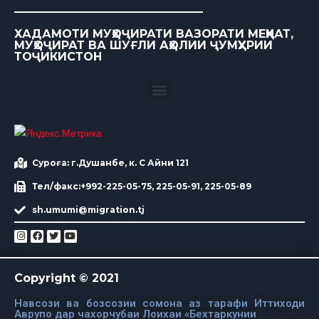
ХАДАМОТИ МУҲОҶИРАТИ ВАЗОРАТИ МЕҲНАТ,
МУҲОҶИРАТ ВА ШУҒЛИ АҲОЛИИ ҶУМҲУРИИ
ТОҶИКИСТОН
Суроға: г.Душанбе, к. С Айни 121
Тел/факс:+992-225-05-75, 225-05-91, 225-05-89
sh.umumi@migration.tj
Copyright © 2021
Навсози ва бозсозии сомона аз тарафи Иттиходи
Аврупо дар чахорчубаи Лоихаи «Бехтаркунии