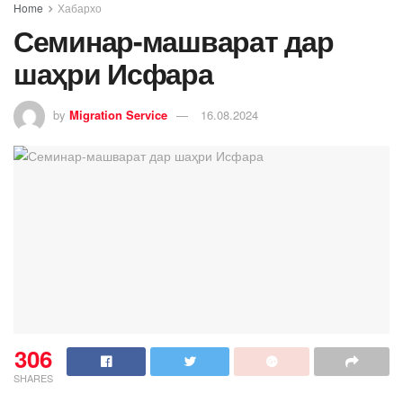
Home
Хабархо
Семинар-машварат дар
шаҳри Исфара
by
Migration Service
16.08.2024
306
SHARES