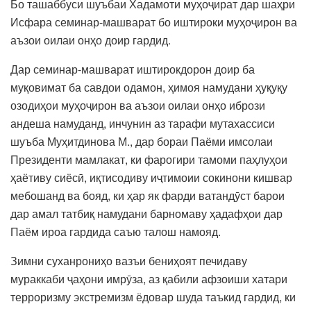
Бо ташаббуси шуъбаи Хадамоти муҳоҷират дар шаҳри
Исфара семинар-машварат бо иштироки муҳоҷирон ва
аъзои оилаи онҳо доир гардид.
Дар семинар-машварат иштирокдорон доир ба
муқовимат ба савдои одамон, ҳимоя намудани ҳуқуқу
озодиҳои муҳоҷирон ва аъзои оилаи онҳо ибрози
андеша намуданд, инчунин аз тарафи мутахассиси
шуъба Муҳитдинова М., дар бораи Паёми имсолаи
Президенти мамлакат, ки фарогири тамоми паҳлуҳои
ҳаётиву сиёсӣ, иқтисодиву иҷтимоии сокинони кишвар
мебошанд ва бояд, ки ҳар як фарди ватандӯст барои
дар амал татбиқ намудани барномаву ҳадафҳои дар
Паём ироа гардида саъю талош намояд.
Зимни суханрониҳо вазъи бениҳоят печидаву
мураккаби ҷаҳони имрӯза, аз қабили афзоиши хатари
терроризму экстремизм ёдовар шуда таъкид гардид, ки