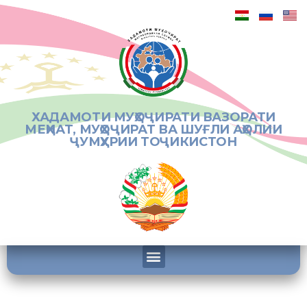
ХАДАМОТИ МУҲОҶИРАТИ ВАЗОРАТИ
МЕҲНАТ, МУҲОҶИРАТ ВА ШУҒЛИ АҲОЛИИ
ҶУМҲУРИИ ТОҶИКИСТОН