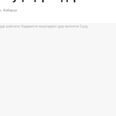
о
,
Хабарҳо