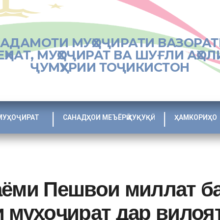
ХАДАМОТИ МУҲОҶИРАТИ ВАЗОРАТ
ЕҲНАТ, МУҲОҶИРАТ ВА ШУҒЛИ АҲОЛ
ҶУМҲУРИИ ТОҶИКИСТОН
МУҲОҶИРАТ
САНАДҲОИ МЕЪЁРӢ ҲУҚУҚӢ
ҲАМКОРИҲО
аёми Пешвои миллат б
 муҳоҷират дар вилоя