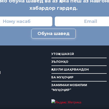
 мо обуна шавед ва аз ҳама пеш аз навгон
хабардор гардед.
Обуна шавед
УТОҚИ ШАХСӢ
ЭЪЛОНҲО
ҚАБУЛИ ШАҲРВАНДОН
И
БА МУҲОҶИР
ЗАМИМАИ МОБИЛИИ
“МУҲОҶИР”