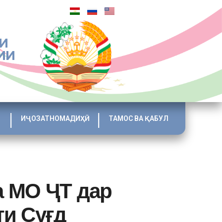
И
ИИ
ИҶОЗАТНОМАДИҲӢ
ТАМОС ВА ҚАБУЛ
а МО ҶТ дар
ти Суғд