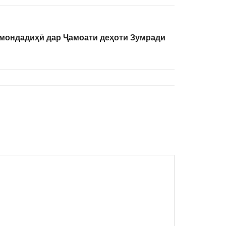
ҳмондадиҳӣ дар Ҷамоати деҳоти Зумради