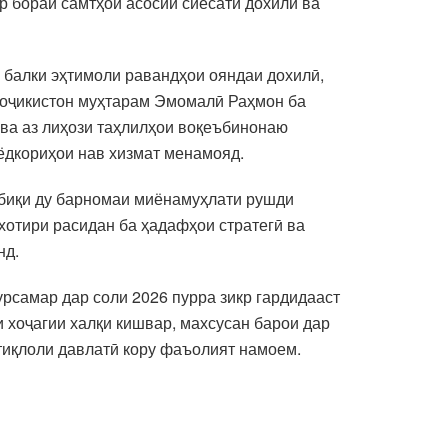
 бораи самтҳои асосии сиёсати дохилӣ ва
, балки эҳтимоли равандҳои ояндаи дохилӣ,
 Тоҷикистон муҳтарам Эмомалӣ Раҳмон ба
ва аз лиҳози таҳлилҳои воқеъбинонаю
ёдкориҳои нав хизмат менамояд.
тбиқи ду барномаи миёнамуҳлати рушди
хотири расидан ба ҳадафҳои стратегӣ ва
нд.
самар дар соли 2026 пурра зикр гардидааст
и хоҷагии халқи кишвар, махсусан барои дар
тиқлоли давлатӣ кору фаъолият намоем.