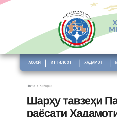
М
АСОСӢ
ИТТИЛООТ
ХАДАМОТ
Home
Хабархо
Шарҳу тавзеҳи П
раёсати Хадамоти