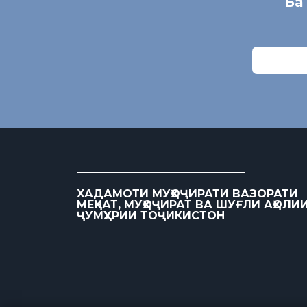
Ба
ХАДАМОТИ МУҲОҶИРАТИ ВАЗОРАТИ
МЕҲНАТ, МУҲОҶИРАТ ВА ШУҒЛИ АҲОЛИ
ҶУМҲУРИИ ТОҶИКИСТОН