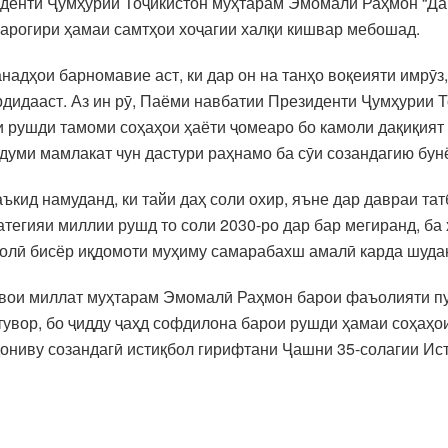
иденти Ҷумҳурии Тоҷикистон муҳтарам Эмомалӣ Раҳмон “Дар
арогири ҳамаи самтҳои хоҷагии халқи кишвар мебошад.
анадҳои барномавие аст, ки дар он на танҳо воқеияти имрӯз
ардидааст. Аз ин рӯ, Паёми навбатии Президенти Ҷумҳурии
 рушди тамоми соҳаҳои ҳаёти ҷомеаро бо камоли дақиқият 
уми мамлакат чун дастури раҳнамо ба сӯи созандагию бун
кид намуданд, ки тайи даҳ соли охир, яъне дар давраи та
тегияи миллии рушд то соли 2030-ро дар бар мегиранд, ба 
ҳолӣ бисёр иқдомоти муҳиму самарабахш амалӣ карда шуда
ои миллат муҳтарам Эмомалӣ Раҳмон барои фаъолияти пур
стувор, бо ҷидду ҷаҳд софдилона барои рушди ҳамаи соҳаҳо
дониву созандагӣ истиқбол гирифтани Ҷашни 35-солагии Ис