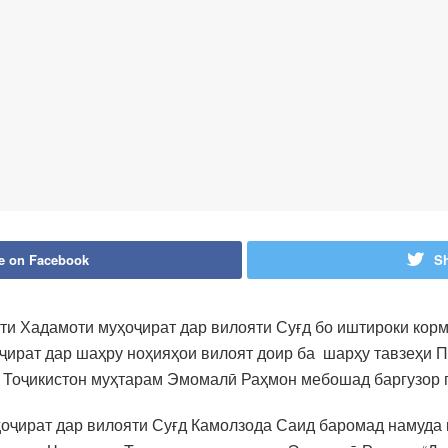
e on Facebook
Sh
ти Хадамоти муҳоҷират дар вилояти Суғд бо иштироки кор
ират дар шаҳру ноҳияҳои вилоят доир ба шарҳу тавзеҳи П
 Тоҷикистон муҳтарам Эмомалӣ Раҳмон мебошад баргузор 
оҷират дар вилояти Суғд Камолзода Саид баромад намуда қ