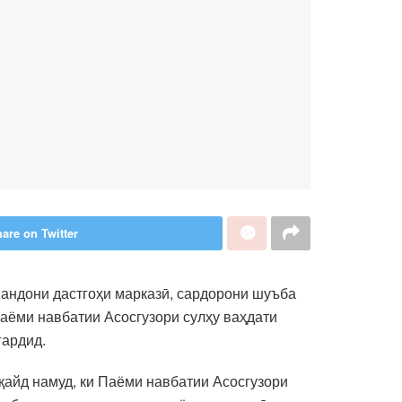
are on Twitter
мандони дастгоҳи марказӣ, сардорони шуъба
аёми навбатии Асосгузори сулҳу ваҳдати
гардид.
айд намуд, ки Паёми навбатии Асосгузори