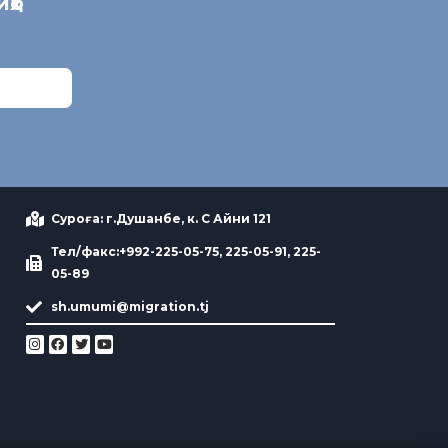
иҳо
Суроға: г.Душанбе, к. С Айни 121
Тел/факс:+992-225-05-75, 225-05-91, 225-
05-89
sh.umumi@migration.tj