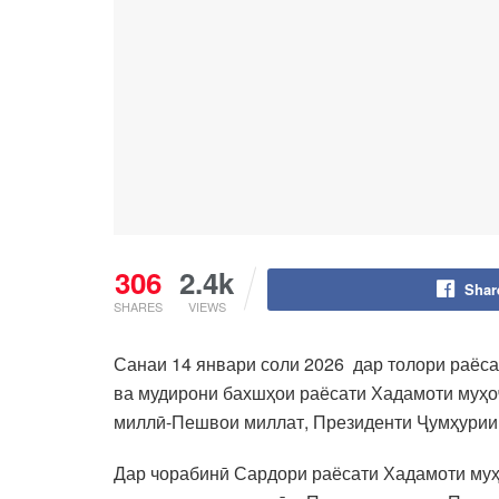
306
2.4k
Shar
SHARES
VIEWS
Санаи 14 январи соли 2026 дар толори раёса
ва мудирони бахшҳои раёсати Хадамоти муҳоҷ
миллӣ-Пешвои миллат, Президенти Ҷумҳурии
Дар чорабинӣ Сардори раёсати Хадамоти муҳ