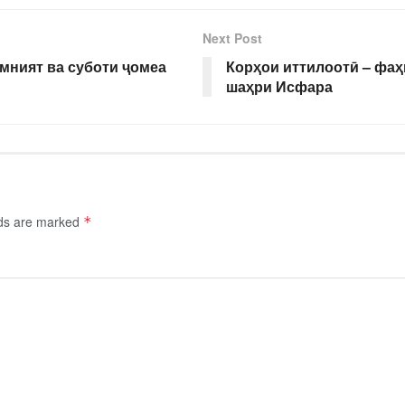
Next Post
амният ва суботи ҷомеа
Корҳои иттилоотӣ – фа
шаҳри Исфара
lds are marked
*