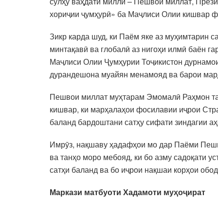
сулҳу ваҳдати миллӣ – Пешвои миллат, През
хориҷии ҷумҳурӣ» ба Маҷлиси Олии кишвар ф
Зикр карда шуд, ки Паём яке аз муҳимтарин с
минтақавӣ ва глобалӣ аз нигоҳи илмӣ баён г
Маҷлиси Олии Ҷумҳурии Тоҷикистон дурнамои
дурандешона муайян менамояд ва барои мард
Пешвои миллат муҳтарам Эмомалӣ Раҳмон таъ
кишвар, ки марҳалаҳои фосилавии иҷрои Стра
баланд бардоштани сатҳу сифати зиндагии а
Имрӯз, нақшаву ҳадафҳои мо дар Паёми Пешв
ва танҳо моро мебояд, ки бо азму садоқати у
сатҳи баланд ва бо иҷрои нақшаи корҳои обо
Маркази матбуоти
Хадамоти муҳоҷират