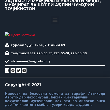
ХАДАМОТИ МУҲОҶИРАТИ ВАЗОРАТИ МЕҲНАТ,
МУҲОҶИРАТ ВА ШУҒЛИ АҲОЛИИ ҶУМҲУРИИ
ТОҶИКИСТОН
Суроға: г.Душанбе, к. С Айни 121
Тел/факс:+992-225-05-75, 225-05-91, 225-05-89
sh.umumi@migration.tj
Copyright © 2021
Навсози ва бозсозии сомона аз тарафи Иттиходи
Аврупо дар чахорчубаи Лоихаи «Бехтаркунии
некуахволии мухочирони мехнати ва оилахои онхо
дар Точикистон» маблаггузори карда шудааст.