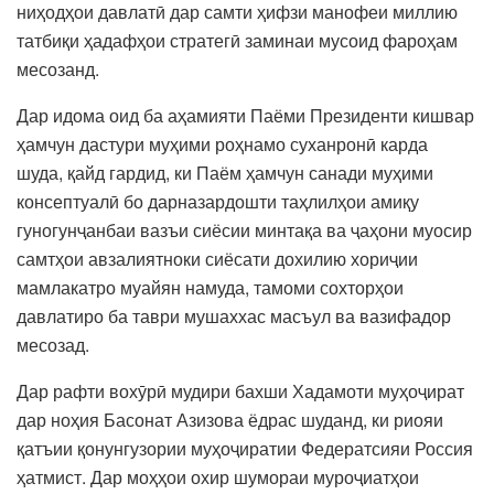
ниҳодҳои давлатӣ дар самти ҳифзи манофеи миллию
татбиқи ҳадафҳои стратегӣ заминаи мусоид фароҳам
месозанд.
Дар идома оид ба аҳамияти Паёми Президенти кишвар
ҳамчун дастури муҳими роҳнамо суханронӣ карда
шуда, қайд гардид, ки Паём ҳамчун санади муҳими
консептуалӣ бо дарназардошти таҳлилҳои амиқу
гуногунҷанбаи вазъи сиёсии минтақа ва ҷаҳони муосир
самтҳои авзалиятноки сиёсати дохилию хориҷии
мамлакатро муайян намуда, тамоми сохторҳои
давлатиро ба таври мушаххас масъул ва вазифадор
месозад.
Дар рафти вохӯрӣ мудири бахши Хадамоти муҳоҷират
дар ноҳия Басонат Азизова ёдрас шуданд, ки риояи
қатъии қонунгузории муҳоҷиратии Федератсияи Россия
ҳатмист. Дар моҳҳои охир шумораи муроҷиатҳои