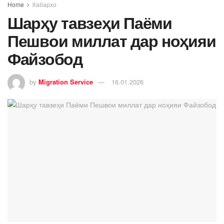
Home
Хабархо
Шарҳу тавзеҳи Паёми
Пешвои миллат дар ноҳияи
Файзобод
by
Migration Service
16.01.2026