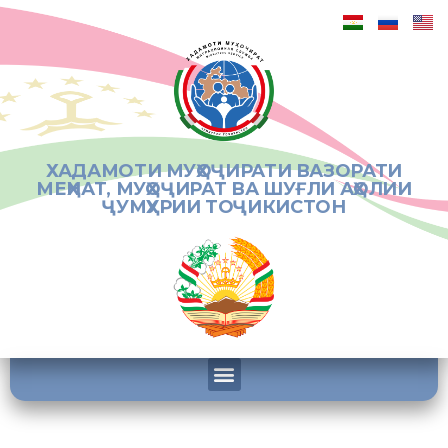
ХАДАМОТИ МУҲОҶИРАТИ ВАЗОРАТИ
МЕҲНАТ, МУҲОҶИРАТ ВА ШУҒЛИ АҲОЛИИ
ҶУМҲУРИИ ТОҶИКИСТОН