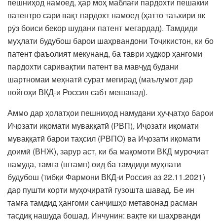
пешниҳод намоед, ҳар моҳ маблағи пардохти пешакии
патентро сари вақт пардохт намоед (ҳатто таъхири як
рӯз боиси бекор шудани патент мегардад). Тамдиди
муҳлати будубош барои шаҳрвандони Тоҷикистон, ки бо
патент фаъолият мекунанд, ба таври худкор ҳангоми
пардохти саривақтии патент ва мавҷуд будани
шартномаи меҳнатӣ сурат мегирад (маълумот дар
пойгоҳи ВКД-и Россия сабт мешавад).
Аммо дар ҳолатҳои пешниҳод намудани ҳуҷҷатҳо барои
Иҷозати иқомати муваққатӣ (РВП), Иҷозати иқомати
муваққатӣ барои таҳсил (РВПО) ва Иҷозати иқомати
доимӣ (ВНЖ), зарур аст, ки ба мақомоти ВКД муроҷиат
намуда, тамға (штамп) оид ба тамдиди муҳлати
будубош (тибқи Фармони ВКД-и Россия аз 22.11.2021)
дар пушти корти муҳоҷиратӣ гузошта шавад. Бе ин
тамға тамдид ҳангоми санҷишҳо метавонад расман
тасдиқ нашуда бошад. Инчунин: вақте ки шаҳрванди