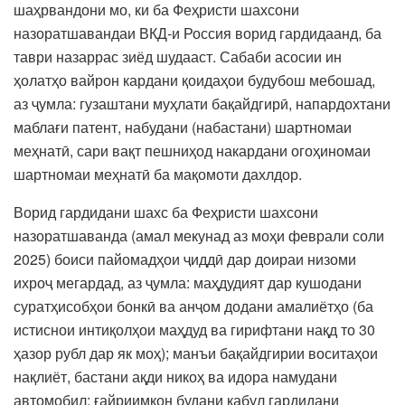
шаҳрвандони мо, ки ба Феҳристи шахсони
назоратшавандаи ВКД-и Россия ворид гардидаанд, ба
таври назаррас зиёд шудааст. Сабаби асосии ин
ҳолатҳо вайрон кардани қоидаҳои будубош мебошад,
аз ҷумла: гузаштани муҳлати бақайдгирӣ, напардохтани
маблағи патент, набудани (набастани) шартномаи
меҳнатӣ, сари вақт пешниҳод накардани огоҳиномаи
шартномаи меҳнатӣ ба мақомоти дахлдор.
Ворид гардидани шахс ба Феҳристи шахсони
назоратшаванда (амал мекунад аз моҳи феврали соли
2025) боиси пайомадҳои ҷиддӣ дар доираи низоми
ихроҷ мегардад, аз ҷумла: маҳдудият дар кушодани
суратҳисобҳои бонкӣ ва анҷом додани амалиётҳо (ба
истиснои интиқолҳои маҳдуд ва гирифтани нақд то 30
ҳазор рубл дар як моҳ); манъи бақайдгирии воситаҳои
нақлиёт, бастани ақди никоҳ ва идора намудани
автомобил; ғайриимкон будани қабул гардидани