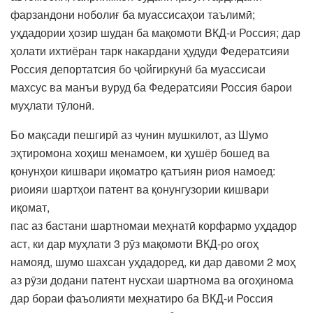
фарзандони ноболиғ ба муассисаҳои таълимӣ;
уҳдадории ҳозир шудан ба мақомоти ВКД-и Россия; дар
ҳолати ихтиёран тарк накардани ҳудуди Федератсияи
Россия депортатсия бо ҷойгиркунӣ ба муассисаи
махсус ва манъи вуруд ба Федератсияи Россия барои
муҳлати тӯлонӣ.
Бо мақсади пешгирӣ аз чунин мушкилот, аз Шумо
эҳтиромона хоҳиш менамоем, ки ҳушёр бошед ва
қонунҳои кишвари иқоматро қатъиян риоя намоед:
риоияи шартҳои патент ва қонунгузории кишвари
иқомат,
пас аз бастани шартномаи меҳнатӣ корфармо уҳдадор
аст, ки дар муҳлати 3 рӯз мақомоти ВКД-ро огоҳ
намояд, шумо шахсан уҳдадоред, ки дар давоми 2 моҳ
аз рӯзи додани патент нусхаи шартнома ва огоҳинома
дар бораи фаъолияти меҳнатиро ба ВКД-и Россия