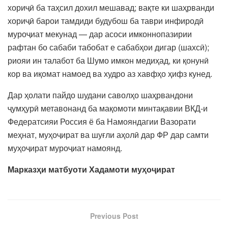
хориҷӣ ба таҳсил дохил мешавад; вақте ки шаҳрванди
хориҷӣ барои тамдиди будубош ба таври инфиродӣ
муроҷиат мекунад — дар асоси имконнопазирии
рафтан бо сабаби табобат е сабабҳои дигар (шахсӣ);
риояи ин талабот ба Шумо имкон медиҳад, ки қонунӣ
кор ва иқомат намоед ва худро аз хавфҳо ҳифз кунед.
Дар ҳолати пайдо шудани саволҳо шаҳрвандони
ҷумҳурӣ метавонанд ба мақомоти минтақавии ВКД-и
Федератсияи Россия ё ба Намояндагии Вазорати
меҳнат, муҳоҷират ва шуғли аҳолӣ дар ФР дар самти
муҳоҷират муроҷиат намоянд.
Марказҳи матбуоти Хадамоти муҳоҷират
Previous Post