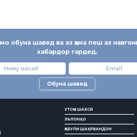
 мо обуна шавед ва аз ҳама пеш аз навгон
хабардор гардед.
Обуна шавед
УТОҚИ ШАХСӢ
ЭЪЛОНҲО
ҚАБУЛИ ШАҲРВАНДОН
И