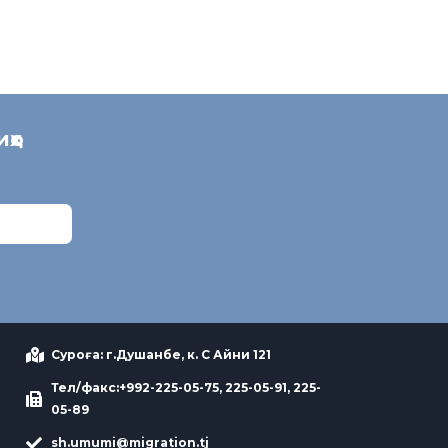
иҳо
Суроға: г.Душанбе, к. С Айни 121
Тел/факс:+992-225-05-75, 225-05-91, 225-
05-89
sh.umumi@migration.tj