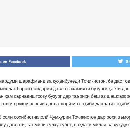
e on Facebook
Sh
мардуми шарафманд ва куҳанбунёди Тоҷикистон, ба даст ов
 миллат барои пойдории давлат аҳамияти бузурги ҳаётӣ до
еан ҳам сарнавиштсозу бузург дар таърихи беш аз шашҳазо
фати ин рукни асосии давлатдорӣ мо соҳиби давлати соҳиби
 33 соли соҳибистиқлолӣ Ҷумҳурии Тоҷикистон дар роҳи эъмо
у давлатӣ, таъмини сулҳу субот, ваҳдати миллӣ ва ҳуқуқу 