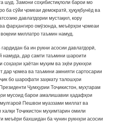
а шуд. Замони соҳибистиқлоли барои мо
о ба сӯйи ҷомеаи демократӣ, ҳуқуқбунёд ва
атсозию давлатдории мустақил, кору
 ва фарҳангиро омӯзонда, меъёрҳои ҷомеаи
 воқеии миллатро таъмин намуд.
гардидан ба ин рукни асосии давлатдорӣ,
й намуда, дар самти таъмини шароити
и соҳаҳои ҳаётан муҳим ва эҳёи рукнҳои
т дар ҷомеа ва таъмини амнияти сартосарии
оҷик бо шарофати заҳмату талошҳои
 Президенти Ҷумҳурии Тоҷикистон, муҳтарам
аҳои мусоид барои амалишавии ҳадафҳои
аммулгароӣ Пешвои муаззами миллат ва
и халқи Тоҷикистон муҳимтарин омили
яти меъёри бахшидан ба чунин рукнҳои асосии