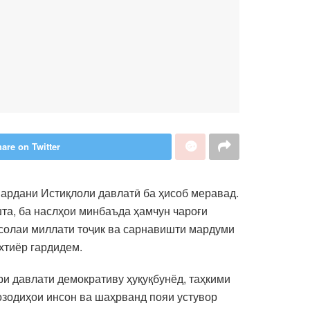
are on Twitter
ардани Истиқлоли давлатӣ ба ҳисоб меравад.
шта, ба наслҳои минбаъда ҳамчун чароғи
рсолаи миллати тоҷик ва сарнавишти мардуми
хтиёр гардидем.
ри давлати демокративу ҳуқуқбунёд, таҳкими
озодиҳои инсон ва шаҳрванд пояи устувор