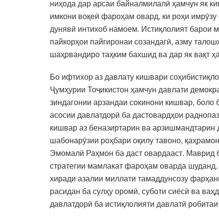
ниҳода дар арсаи байналмилалӣ ҳамчун як к
имкони воқеӣ фароҳам овард, ки роҳи имрӯзу
дунявӣ интихоб намоем. Истиқлолият барои м
пайкорҳои пайгиронаи созандагӣ, азму талош
шаҳрвандиро таҳким бахшид ва дар як вақт ҳ
Бо ифтихор аз давлату кишвари соҳибистиқло
Ҷумҳурии Тоҷикистон ҳамчун давлати демокра
зиндагонии арзандаи сокинони кишвар, боло 
асосии давлатдорӣ ба дастовардҳои раднопа
кишвар аз беназиртарин ва арзишмандтарин 
шабонарӯзии роҳбари оқилу тавоно, қаҳрамон
Эмомалӣ Раҳмон ба даст овардааст. Маврид 
стратегии мамлакат фароҳам оварда шуданд. 
хиради азалии миллати тамаддунсозу фарҳанг
расидан ба сулҳу оромӣ, суботи сиёсӣ ва ваҳ
давлатдорӣ ба истиқлолияти давлатӣ робитаи