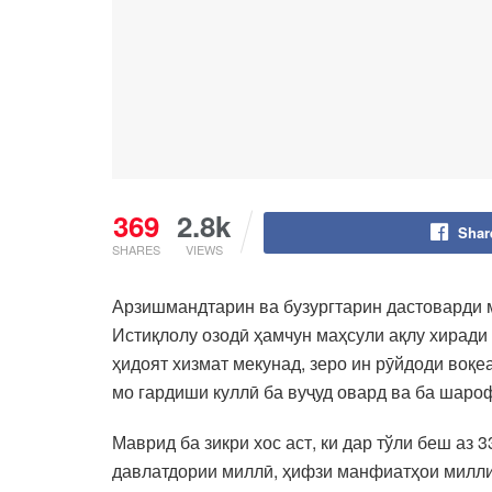
369
2.8k
Shar
SHARES
VIEWS
Арзишмандтарин ва бузургтарин дастоварди 
Истиқлолу озодӣ ҳамчун маҳсули ақлу хиради
ҳидоят хизмат мекунад, зеро ин рӯйдоди воқ
мо гардиши куллӣ ба вуҷуд овард ва ба шаро
Маврид ба зикри хос аст, ки дар тўли беш аз
давлатдории миллӣ, ҳифзи манфиатҳои миллив