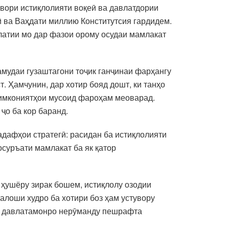
евори истиқлолияти воқеӣ ва давлатдории
ӣ ва Ваҳдати миллию Конститутсия гардидем.
влатии мо дар фазои орому осудаи мамлакат
амудаи гузаштагони тоҷик ганҷинаи фарҳангу
 Ҳамчунин, дар хотир бояд дошт, ки танҳо
 имкониятҳои мусоид фароҳам меоварад.
ҷо ба кор баранд.
адафҳои стратегӣ: расидан ба истиқлолияти
осуръати мамлакат ба як қатор
 ҳушёру зирак бошем, истиқлолу озодии
алоши худро ба хотири боз ҳам устувору
ва давлатамонро нерӯманду пешрафта