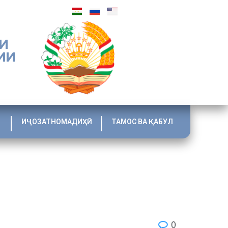
И
ИИ
ИҶОЗАТНОМАДИҲӢ
ТАМОС ВА ҚАБУЛ
0