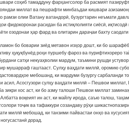
ишвари соҳиб тамаддуну фарҳангсолор ба расмият пазируфт
 ояндаи миллат ва пешрафти минбаъдаи кишвари азизамонр
о рамзи олии Ватану ватандорӣ, бузургтарин неъмати давл
ҳои фидокоронаи расидан ба истиқлолияти сиёсӣ, иқтисодӣ
аёти озодонаи ҳар фард ва олитарин дараҷаи бахту саодати
ламон бо боварии зиёд метавон изҳор дошт, ки бо шарафёб 
тиву ҳуқуқбунёд роҳи пуршебу фароз ва пурифтихореро та
бурдани сатҳи некуаҳволии мардум, таъмини рушди устувор
зир мушарраф гаштааст. Сулҳу ваҳдати миллӣ, оромию субо
дастовардҳое мебошанд, ки мардуми бузургу сарбаланди т
и асил, Асосгузори сулҳу ваҳдати миллӣ – Пешвои миллат,
ба зикри хос аст, ки бо азму талоши Пешвои миллат замин
Албатта воқеият ин аст, ки майлу ирода, саъю талош, таҳ
солори тоҷик ва тафаккури созандаву рӯҳи шикастнопазир
дати миллӣ мебошад, ки танзими пайвастаи онҳо ва хусуси
 ногусастанӣ дорад.