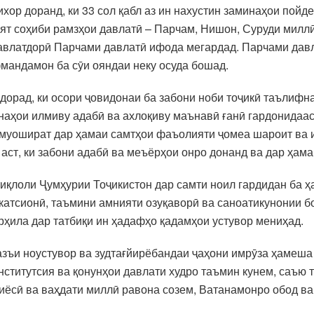
хор доранд, ки 33 сол қабл аз ин нахустин заминаҳои пойд
ят соҳиби рамзҳои давлатӣ – Парчам, Нишон, Суруди милл
и давлатдорӣ Парчами давлатӣ ифода мегардад. Парчами да
андамон ба сӯи ояндаи неку осуда бошад.
дорад, ки осори ҷовидонаи ба забони ноби тоҷикӣ таълифн
ҳои илмиву адабӣ ва ахлоқиву маънавӣ ғанӣ гардонидааст.
 муошират дар ҳамаи самтҳои фаъолияти ҷомеа шароит ва
аст, ки забони адабӣ ва меъёрҳои онро донанд ва дар ҳама 
тиқлоли Ҷумҳурии Тоҷикистон дар самти ноил гардидан ба ҳ
катсионӣ, таъмини амнияти озуқаворӣ ва саноатикунонии б
ҳила дар татбиқи ин ҳадафҳо қадамҳои устувор мениҳад.
вазъи ноустувор ва зудтағйирёбандаи ҷаҳони имрӯза ҳамеша
ститутсия ва қонунҳои давлати худро таъмин кунем, саъю т
 сиёсӣ ва ваҳдати миллӣ равона созем, Ватанамонро обод 