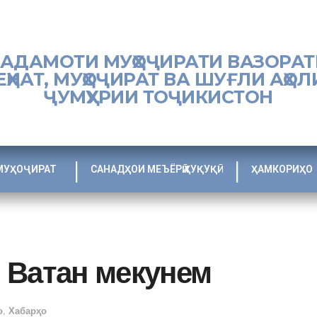
ХАДАМОТИ МУҲОҶИРАТИ ВАЗОРАТ
ЕҲНАТ, МУҲОҶИРАТ ВА ШУҒЛИ АҲОЛ
ҶУМҲУРИИ ТОҶИКИСТОН
МУҲОҶИРАТ
САНАДҲОИ МЕЪЁРӢ ҲУҚУҚӢ
ҲАМКОРИҲО
 Ватан мекунем
о
,
Хабарҳо