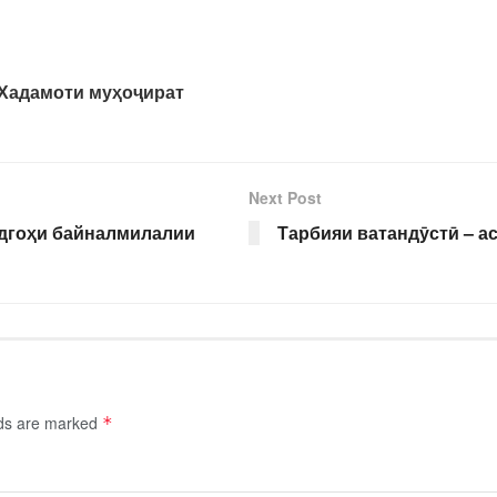
Хадамоти муҳоҷират
Next Post
удгоҳи байналмилалии
Тарбияи ватандӯстӣ – а
lds are marked
*