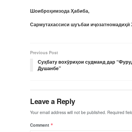
Шоиброҳимзода Ҳабиба,
Сармутахассиси шуъбаи иҷозатномадиҳӣ 
Previous Post
Суҳбату вохӯриҳои судманд дар “Фур
Душанбе”
Leave a Reply
Your email address will not be published.
Required fie
Comment
*