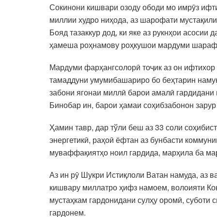
Сокинони кишвари озоду ободи мо имрӯз ифти
миллии худро ниҳода, аз шарофати мустақили
Бояд тазаккур дод, ки яке аз рукнҳои асоси
ҳамеша роҳнамову роҳкушои мардуми шарафм
Мардуми фарҳангсолорӣ тоҷик аз он ифтихор 
тамаддуни умумибашариро бо беҳтарин намуна
забони ягонаи миллӣ барои амалӣ гардидани
Бинобар ин, барои ҳамаи соҳибзабонон зарур 
Ҳамин тавр, дар тўли беш аз 33 соли соҳибис
энергетикӣ, раҳоӣ ёфтан аз бунбасти коммуни
муваффақиятҳо ноил гардида, марҳила ба мар
Аз ин рӯ Шукри Истиқлоли Ватан намуда, аз 
кишвару миллатро ҳифз намоем, волоияти Кон
мустаҳкам гардонидани сулҳу оромӣ, суботи
гардонем.