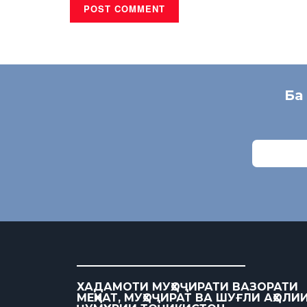
Ба
ХАДАМОТИ МУҲОҶИРАТИ ВАЗОРАТИ
МЕҲНАТ, МУҲОҶИРАТ ВА ШУҒЛИ АҲОЛИ