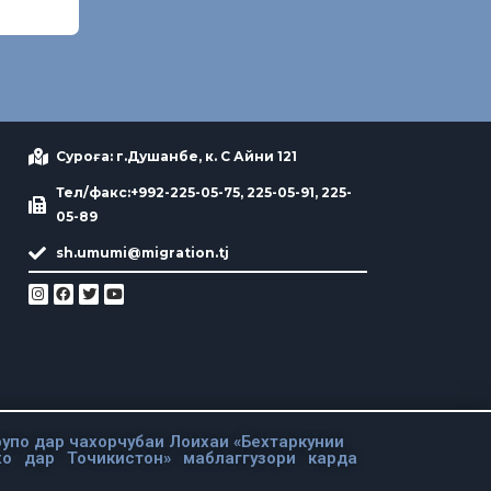
Суроға: г.Душанбе, к. С Айни 121
Тел/факс:+992-225-05-75, 225-05-91, 225-
05-89
sh.umumi@migration.tj
упо дар чахорчубаи Лоихаи «Бехтаркунии
хо дар Точикистон» маблаггузори карда