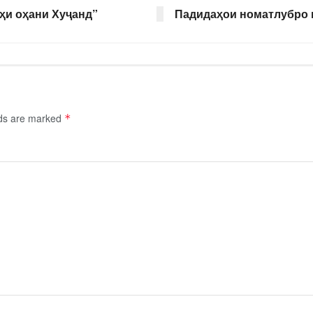
ҳи оҳани Хуҷанд”
Падидаҳои номатлубро
lds are marked
*