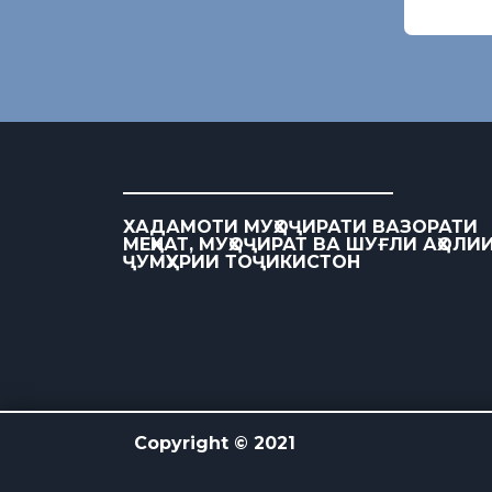
ХАДАМОТИ МУҲОҶИРАТИ ВАЗОРАТИ
МЕҲНАТ, МУҲОҶИРАТ ВА ШУҒЛИ АҲОЛИ
ҶУМҲУРИИ ТОҶИКИСТОН
Copyright © 2021