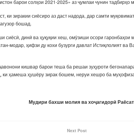
истон барои солҳои 2021-2025» аз ҷумлаи чунин тадбирҳо 
ст, ки зиракии сиёсиро аз даст надода, дар самти муқовима
агузор бошад.
и сиёсӣ, динӣ ва ҳуқуқии хеш, омӯзиши осори гаронбаҳои м
ан-модар, ҳифзи ду кохи бузурги давлат Истиқлолият ва В
 ҷавонони кишвар барои теша ба решаи зуҳуроти бегонапар
, ки ҳамеша ҳушёру зирак бошем, неруи хешро ба муҳофиза
Мудири бахши молия ва хоҷагидорӣ Раёса
Next Post