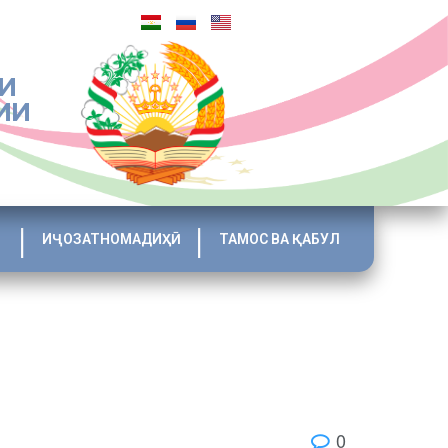
И
ИИ
ИҶОЗАТНОМАДИҲӢ
ТАМОС ВА ҚАБУЛ
0