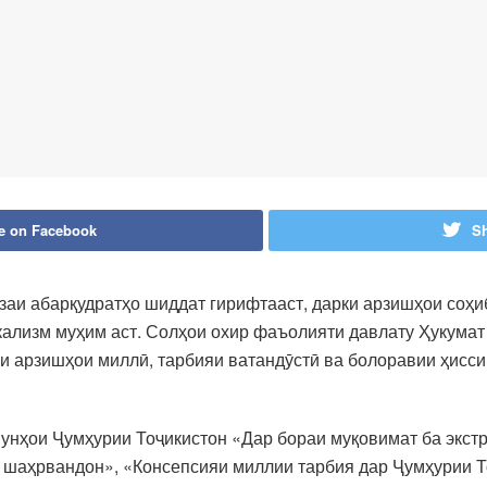
e on Facebook
Sh
аи абарқудратҳо шиддат гирифтааст, дарки арзишҳои соҳи
кализм муҳим аст. Солҳои охир фаъолияти давлату Ҳукумат
и арзишҳои миллӣ, тарбияи ватандӯстӣ ва болоравии ҳисс
унҳои Ҷумҳурии Тоҷикистон «Дар бораи муқовимат ба экст
 шаҳрвандон», «Консепсияи миллии тарбия дар Ҷумҳурии Т