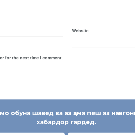
Website
r for the next time I comment.
 мо обуна шавед ва аз ҳама пеш аз навгон
хабардор гардед.