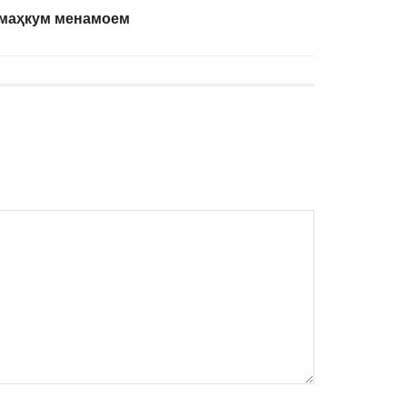
 маҳкум менамоем