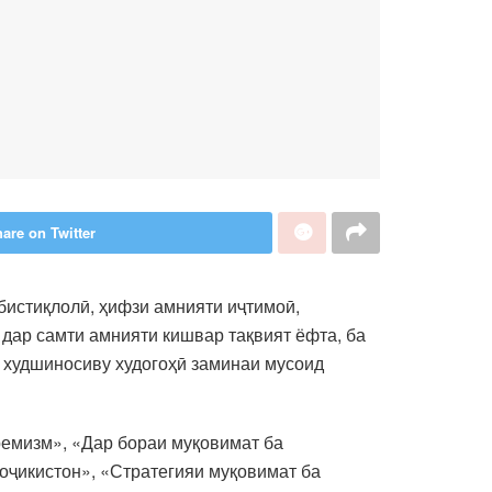
are on Twitter
бистиқлолӣ, ҳифзи амнияти иҷтимоӣ,
 дар самти амнияти кишвар тақвият ёфта, ба
и худшиносиву худогоҳӣ заминаи мусоид
ремизм», «Дар бораи муқовимат ба
оҷикистон», «Стратегияи муқовимат ба