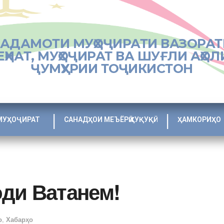
ХАДАМОТИ МУҲОҶИРАТИ ВАЗОРАТ
ЕҲНАТ, МУҲОҶИРАТ ВА ШУҒЛИ АҲОЛ
ҶУМҲУРИИ ТОҶИКИСТОН
МУҲОҶИРАТ
САНАДҲОИ МЕЪЁРӢ ҲУҚУҚӢ
ҲАМКОРИҲО
ди Ватанем!
о
,
Хабарҳо