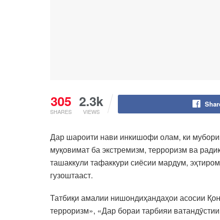
305
2.3k
Shar
SHARES
VIEWS
Дар шароити нави инкишофи олам, ки мубориз
муқовимат ба экстремизм, терроризм ва ради
ташаккули тафаккури сиёсии мардум, эҳтиром
гузоштааст.
Татбиқи амалии нишондиҳандаҳои асосии Қон
терроризм», «Дар бораи тарбияи ватандӯстии