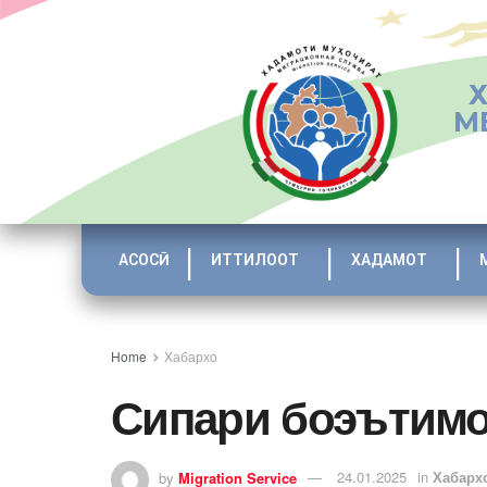
М
АСОСӢ
ИТТИЛООТ
ХАДАМОТ
Home
Хабархо
Сипари боэътимо
by
Migration Service
24.01.2025
in
Хабарх