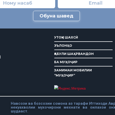
Обуна шавед
УТОҚИ ШАХСӢ
ЭЪЛОНҲО
ҚАБУЛИ ШАҲРВАНДОН
И
БА МУҲОҶИР
ЗАМИМАИ МОБИЛИИ
“МУҲОҶИР”
Навсози ва бозсозии сомона аз тарафи Иттиходи Авр
некуахволии мухочирони мехнати ва оилахои он
шудааст.