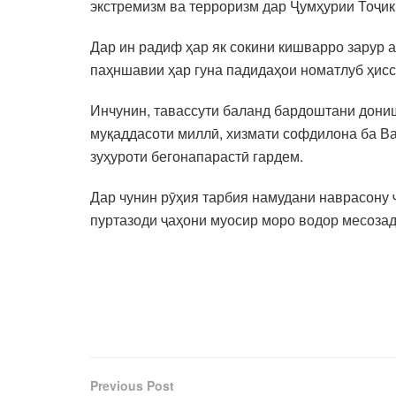
экстремизм ва терроризм дар Ҷумҳурии Тоҷик
Дар ин радиф ҳар як сокини кишварро зарур а
паҳншавии ҳар гуна падидаҳои номатлуб ҳисс
Инчунин, тавассути баланд бардоштани дониш
муқаддасоти миллӣ, хизмати софдилона ба Ват
зуҳуроти бегонапарастӣ гардем.
Дар чунин рӯҳия тарбия намудани наврасону
пуртазоди ҷаҳони муосир моро водор месозад
Previous Post