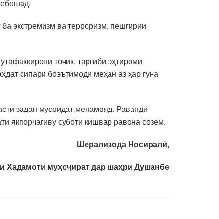
мебошад.
т ба экстремизм ва терроризм, пешгирии
утафаккирони тоҷик, тарғиби эҳтироми
аҳдат сипари боэътимоди меҳан аз ҳар гуна
астӣ задан мусоидат менамояд. Раванди
ти якпорчагиву суботи кишвар равона созем.
Шерализода Носиралӣ,
ти Хадамоти муҳоҷират дар шаҳри Душанбе