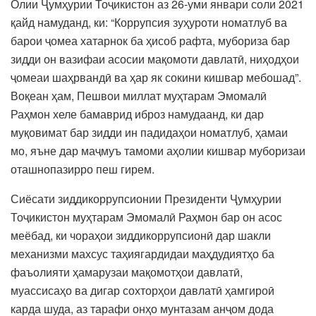
Олии Ҷумҳурии Тоҷикистон аз 26-уми январи соли 2021
қайд намуданд, ки: “Коррупсия зуҳуроти номатлуб ва
барои ҷомеа хатарнок ба ҳисоб рафта, мубориза бар
зидди он вазифаи асосии мақомоти давлатӣ, ниҳодҳои
ҷомеаи шаҳрвандӣ ва ҳар як сокини кишвар мебошад”.
Воқеан ҳам, Пешвои миллат муҳтарам Эмомалӣ
Раҳмон хеле бамаврид иброз намудаанд, ки дар
муқовимат бар зидди ин падидаҳои номатлуб, ҳамаи
мо, яъне дар маҷмуъ тамоми аҳолии кишвар муборизаи
оташнопазирро пеш гирем.
Сиёсати зиддикоррупсионии Президенти Ҷумҳурии
Тоҷикистон муҳтарам Эмомалӣ Раҳмон бар он асос
меёбад, ки чораҳои зиддикоррупсионӣ дар шакли
механизми махсус таҳиягардидаи маҳдудиятҳо ба
фаъолияти ҳамарузаи мақомотҳои давлатӣ,
муассисаҳо ва дигар сохторҳои давлатӣ ҳамгироӣ
карда шуда, аз тарафи онҳо мунтазам анҷом дода