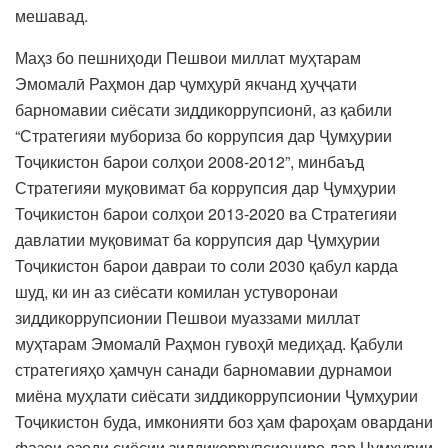
мешавад.
Маҳз бо пешниҳоди Пешвои миллат муҳтарам
Эмомалӣ Раҳмон дар ҷумҳурӣ якчанд ҳуҷҷати
барномавии сиёсати зиддикоррупсионӣ, аз қабили
“Стратегияи мубориза бо коррупсия дар Ҷумҳурии
Тоҷикистон барои солҳои 2008-2012”, минбаъд
Стратегияи муқовимат ба коррупсия дар Ҷумҳурии
Тоҷикистон барои солҳои 2013-2020 ва Стратегияи
давлатии муқовимат ба коррупсия дар Ҷумҳурии
Тоҷикистон барои давраи то соли 2030 қабул карда
шуд, ки ин аз сиёсати комилан устуворонаи
зиддикоррупсионии Пешвои муаззами миллат
муҳтарам Эмомалӣ Раҳмон гувоҳӣ медиҳад. Қабули
стратегияҳо ҳамчун санади барномавии дурнамои
миёна муҳлати сиёсати зиддикоррупсионии Ҷумҳурии
Тоҷикистон буда, имконияти боз ҳам фароҳам овардани
фазои озоди сиёсии зиддикоррупсиониро дар Ҷумҳурии