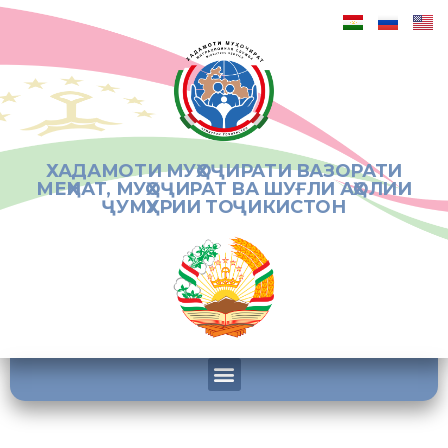
ХАДАМОТИ МУҲОҶИРАТИ ВАЗОРАТИ
МЕҲНАТ, МУҲОҶИРАТ ВА ШУҒЛИ АҲОЛИИ
ҶУМҲУРИИ ТОҶИКИСТОН