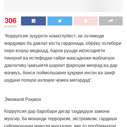
306
SHARES
“Коррупсия зуҳуроти номатлубест, ки эътимоди
мардумро ба давлат коста гардонида, обрӯву эътибори
онро коҳиш медиҳад, барои рушди иқтисодиёти
пинҳонӣ ва истифодаи ғайри мақсадноки маблағҳои
давлативу ҷамъиятӣ шароит фароҳам меорад ва дар
маҷмуъ, боиси поймолшавии ҳуқуқии инсон ва заиф
шудани пояҳои ахлоқии ҷомеа мегардад”.
Эмомалӣ Раҳмон
Коррупсия дар баробари дигар таҳдидҳои замони
муосир, ба монанди терроризм, экстремизм, гардиши
ғайриқонунии маводи мухаддир, яке аз проблемаҳои