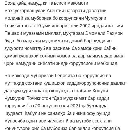
Бояд қайд намуд, ки таъсиси мақомоти
махсускардашудаи Агентии назорати давлатии
молиявӣ ва мубориза бо коррупсияи Ҷумҳурии
Тоҷикистон аз 10-уми январи соли 2007 иродаи қатъии
Пешвои муаззами миллат, муҳтарам Эмомалӣ Раҳмон
буда, бо мақсади муқовимати доимӣ бар зидди ин
зуҳуроти номатлуб ва расидан ба ҳамфикрии байни
ҳамаи қувваҳои солими ҷомеа ва дар маҷмуъ дар амал
ҷорӣ намудани сиёсати зиддикоррупсионӣ мебошад.
Бо мақсади муборизаи бевосита бо коррупсия ва
муттаҳид сохтани кушишҳои зиддикоррупсионии давлат
дар ҷумҳурӣ як қатор қонунҳо, аз қабили Қонуни
Ҷумҳурии Тоҷикистон “Дар муқовимат бар зидди
коррупсия” аз 20 августи соли 2021 қабул карда
шудааст. Қабули ин санадҳо ба инкишофу рушди
муносибатҳои нави ҷамъиятӣ ва мутобиқ сохтани
қонунгузорӣ оид ба мубориза бар зидди коррупсия ба