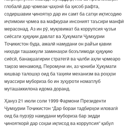
глобалӣ дар ҷомеаи ҷаҳонӣ ба ҳисоб рафта,
содиршавии ҷиноятҳо дар ин самт ба сатҳи иқтисодию
иҷтимоии ҷомеа ва мафкураи инсоният таъсири манфӣ
мерасонад. Аз ин рӯ, муқовимат ба коррупсия ҷузъи
сиёсати ҳуқуқии давлат ва Ҳукумати Ҷумҳурии
Тоҷикистон буда, амалӣ намудани он райъи қавии
ниҳоди ташаккули заминаҳои боэътимоди ҳуқуқию
сиёсӣ, банақшагирии стратегӣ ва ҷалби аҳли ҷомеаро
тақозо менамояд. Перомуни ин, аз ҷониби Ҳукумати
кишвар талошҳо оид ба таҳияи механизм ва роҳҳои
муассири мубориза бо ин зуҳуроти номатлуб
муташаккилона идома доранд.
Ҳануз 21 июли соли 1999 Фармони Президенти
Ҷумҳурии Тоҷикистон “Дар бораи тадбирҳои иловагӣ
оид ба пурзӯр намудани мубориза бар зидди
ҷинояткорӣ дар соҳаи иқтисод ва коррупсия” қабул