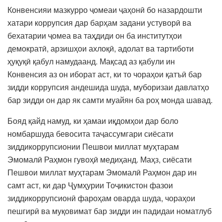
Конвенсияи мазкурро ҷомеаи ҷаҳонӣ бо назардошти
хатари коррупсия дар барҳам задани устуворӣ ва
бехатарии ҷомеа ва таҳдиди он ба институтҳои
демократӣ, арзишҳои ахлоқӣ, адолат ва тартиботи
ҳуқуқӣ қабул намудаанд. Мақсад аз қабули ин
Конвенсия аз он иборат аст, ки то чораҳои қатъӣ бар
зидди коррупсия андешида шуда, муборизаи давлатҳо
бар зидди он дар як самти муайян ба роҳ монда шавад.
Бояд қайд намуд, ки ҳамаи иқдомҳои дар боло
номбаршуда бевосита таҷассумгари сиёсати
зиддикоррупсионии Пешвои миллат муҳтарам
Эмомалӣ Раҳмон гувоҳӣ медиҳанд. Маҳз, сиёсати
Пешвои миллат муҳтарам Эмомалӣ Раҳмон дар ин
самт аст, ки дар Ҷумҳурии Тоҷикистон фазои
зиддикоррупсионӣ фароҳам оварда шуда, чораҳои
пешгирӣ ва муқовимат бар зидди ин падидаи номатлуб