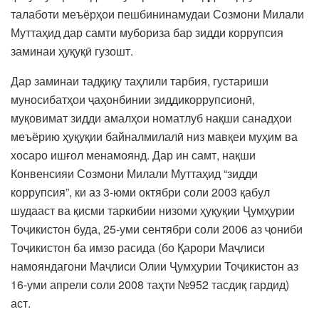
талаботи меъёрҳои пешбининамудаи Созмони Милали
Муттаҳид дар самти мубориза бар зидди коррупсия
заминаи ҳуқуқӣ гузошт.
Дар заминаи тадқиқу таҳлили тарбия, густариши
муносибатҳои ҷаҳонбинии зиддикоррупсионӣ,
муқовимат зидди амалҳои номатлуб нақши санадҳои
меъёрию ҳуқуқии байналмилалӣ низ мавқеи муҳим ва
хосаро ишғол менамоянд. Дар ин самт, нақши
Конвенсияи Созмони Милали Муттаҳид “зидди
коррупсия”, ки аз 3-юми октябри соли 2003 қабул
шудааст ва қисми таркибии низоми ҳуқуқии Ҷумҳурии
Тоҷикистон буда, 25-уми сентябри соли 2006 аз ҷониби
Тоҷикистон ба имзо расида (бо Қарори Маҷлиси
намояндагони Маҷлиси Олии Ҷумҳурии Тоҷикистон аз
16-уми апрели соли 2008 таҳти №952 тасдиқ гардид)
аст.