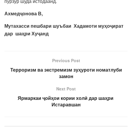
пурзӯр шуда истодаанд.
Ахмедҷонова В,
Мутахасси пешбари шуъбаи Хадамоти муҳоҷират
дар шаҳри Хуҷанд
Previous Post
Терроризм ва экстремизм зуҳуроти номатлуби
замон
Next Post
Ярмаркаи ҷойҳои кории холӣ дар шаҳри
Истаравшан