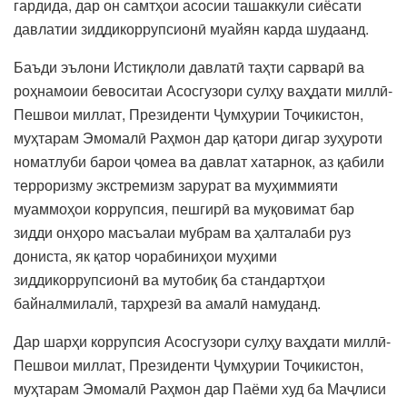
гардида, дар он самтҳои асосии ташаккули сиёсати
давлатии зиддикоррупсионӣ муайян карда шудаанд.
Баъди эълони Истиқлоли давлатӣ таҳти сарварӣ ва
роҳнамоии бевоситаи Асосгузори сулҳу ваҳдати миллӣ-
Пешвои миллат, Президенти Ҷумҳурии Тоҷикистон,
муҳтарам Эмомалӣ Раҳмон дар қатори дигар зуҳуроти
номатлуби барои ҷомеа ва давлат хатарнок, аз қабили
терроризму экстремизм зарурат ва муҳиммияти
муаммоҳои коррупсия, пешгирӣ ва муқовимат бар
зидди онҳоро масъалаи мубрам ва ҳалталаби руз
дониста, як қатор чорабиниҳои муҳими
зиддикоррупсионӣ ва мутобиқ ба стандартҳои
байналмилалӣ, тарҳрезӣ ва амалӣ намуданд.
Дар шарҳи коррупсия Асосгузори сулҳу ваҳдати миллӣ-
Пешвои миллат, Президенти Ҷумҳурии Тоҷикистон,
муҳтарам Эмомалӣ Раҳмон дар Паёми худ ба Маҷлиси