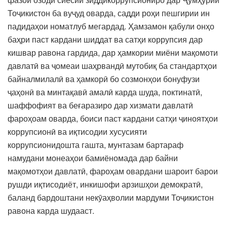
Тоҷикистон ба вуҷуд оварда, садди роҳи пешгирии ин
падидаҳои номатлуб мегардад. Ҳамзамон қабули онҳо
баҳри паст кардани шиддат ва сатҳи коррупсия дар
кишвар равона гардида, дар ҳамкории миёни мақомоти
давлатӣ ва ҷомеаи шаҳрвандӣ мутобиқ ба стандартҳои
байналмилалӣ ва ҳамкорӣ бо созмонҳои бонуфузи
ҷаҳонӣ ва минтақавӣ амалӣ карда шуда, поктинатӣ,
шаффофият ва беғаразиро дар хизмати давлатӣ
фароҳоам оварда, боиси паст кардани сатҳи ҷиноятҳои
коррупсионӣ ва иқтисодии хусусияти
коррупсионидошта гашта, мунтазам бартараф
намудани монеаҳои бамиёномада дар байни
мақомотҳои давлатӣ, фароҳам овардани шароит барои
рушди иқтисодиёт, инкишофи арзишҳои демократӣ,
баланд бардоштани некӯаҳволии мардуми Тоҷикистон
равона карда шудааст.