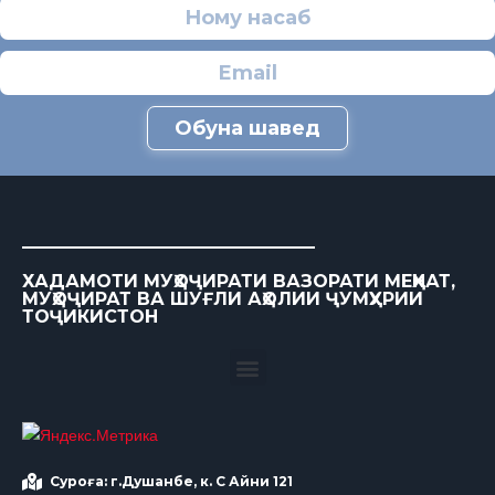
Обуна шавед
ХАДАМОТИ МУҲОҶИРАТИ ВАЗОРАТИ МЕҲНАТ,
МУҲОҶИРАТ ВА ШУҒЛИ АҲОЛИИ ҶУМҲУРИИ
ТОҶИКИСТОН
Суроға: г.Душанбе, к. С Айни 121