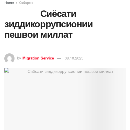
Home
Хабархо
Сиёсати
зиддикоррупсионии
пешвои миллат
by
Migration Service
08.10.2025