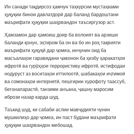
Ин санади тақдирсоз ҳамчун таҳкурсии мустаҳками
ҳуқуқии бинои давлатдорӣ дар баланд бардоштани
маърифати ҳуқуқии шаҳрвандон таъсиргузор аст.
Ҳамзамон дар ҳамоиш доир ба волоият ва арзиши
баланди қонун, эҳтиром ба он ва бо ин роҳ тақвияти
маърифати ҳуқуқӣ дар ҷомеа, инчунин оид ба
масъалаҳои гаравидани ҷавонон ба ҳизбу ҳаракатҳои
ифротӣ ва гурӯҳҳои террористиву ифротӣ, истифодаи
нодуруст аз воситаҳои иттилоотӣ, шабакаҳои иҷтимоӣ
ва сомонаҳои интернетӣ, пешгирии хурофоту таассуб,
бегонапарастӣ, танзими анъана, ҷашну маросим
ибрози назар карда шуд.
Таъкид шуд, ки сабаби аслии мавҷудияти чунин
мушкилиҳо дар ҷомеа, ин паст будани маърифати
ҳуқуқии шаҳрвандон мебошад.