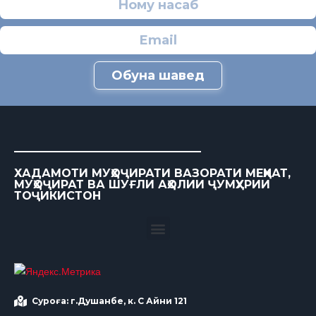
Обуна шавед
ХАДАМОТИ МУҲОҶИРАТИ ВАЗОРАТИ МЕҲНАТ,
МУҲОҶИРАТ ВА ШУҒЛИ АҲОЛИИ ҶУМҲУРИИ
ТОҶИКИСТОН
Суроға: г.Душанбе, к. С Айни 121