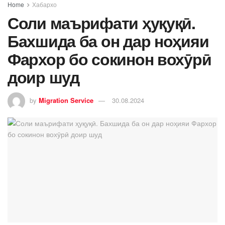
Home
Хабархо
Соли маърифати ҳуқуқӣ.
Бахшида ба он дар ноҳияи
Фархор бо сокинон вохӯрӣ
доир шуд
by
Migration Service
30.08.2024