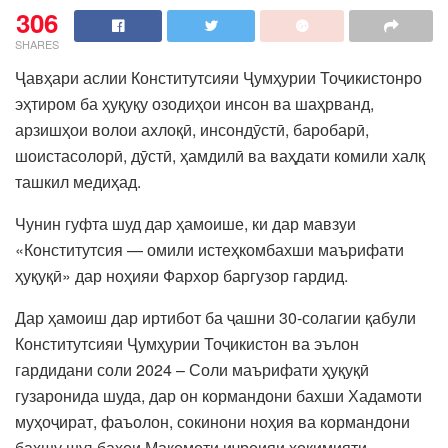
306
SHARES
Ҷавҳари аслии Конститутсияи Ҷумҳурии Тоҷикистонро
эҳтиром ба ҳуқуқу озодиҳои инсон ва шаҳрванд,
арзишҳои волои ахлоқӣ, инсондӯстӣ, баробарӣ,
шоистасолорӣ, дӯстӣ, ҳамдилӣ ва ваҳдати комили халқ
ташкил медиҳад.
Чунин гуфта шуд дар ҳамоише, ки дар мавзуи
«Конститутсия — омили истеҳкомбахши маърифати
ҳуқуқӣ» дар ноҳияи Фархор баргузор гардид.
Дар ҳамоиш дар иртибот ба ҷашни 30-солагии қабули
Конститутсияи Ҷумҳурии Тоҷикистон ва эълон
гардидани соли 2024 – Соли маърифати ҳуқуқӣ
гузаронида шуда, дар он кормандони бахши Хадамоти
муҳоҷират, фаъолон, сокинони ноҳия ва кормандони
бахшу шуъбаҳои Мақомоти иҷроияи ҳокимияти