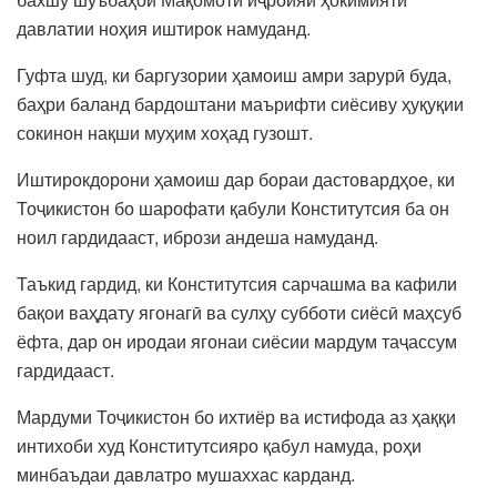
давлатии ноҳия иштирок намуданд.
Гуфта шуд, ки баргузории ҳамоиш амри зарурӣ буда,
баҳри баланд бардоштани маърифти сиёсиву ҳуқуқии
сокинон нақши муҳим хоҳад гузошт.
Иштирокдорони ҳамоиш дар бораи дастовардҳое, ки
Тоҷикистон бо шарофати қабули Конститутсия ба он
ноил гардидааст, ибрози андеша намуданд.
Таъкид гардид, ки Конститутсия сарчашма ва кафили
бақои ваҳдату ягонагӣ ва сулҳу субботи сиёсӣ маҳсуб
ёфта, дар он иродаи ягонаи сиёсии мардум таҷассум
гардидааст.
Мардуми Тоҷикистон бо ихтиёр ва истифода аз ҳаққи
интихоби худ Конститутсияро қабул намуда, роҳи
минбаъдаи давлатро мушаххас карданд.