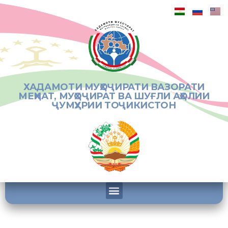
ХАДАМОТИ МУҲОҶИРАТИ ВАЗОРАТИ
МЕҲНАТ, МУҲОҶИРАТ ВА ШУҒЛИ АҲОЛИИ
ҶУМҲУРИИ ТОҶИКИСТОН