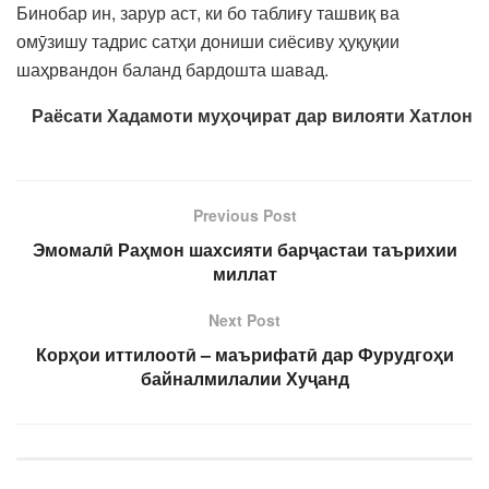
Бинобар ин, зарур аст, ки бо таблиғу ташвиқ ва
омӯзишу тадрис сатҳи дониши сиёсиву ҳуқуқии
шаҳрвандон баланд бардошта шавад.
Раёсати Хадамоти муҳоҷират дар вилояти Хатлон
Previous Post
Эмомалӣ Раҳмон шахсияти барҷастаи таърихии
миллат
Next Post
Корҳои иттилоотӣ – маърифатӣ дар Фурудгоҳи
байналмилалии Хуҷанд