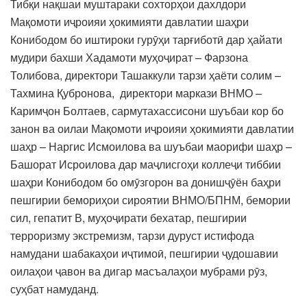
Тибқи нақшаи муштараки сохторҳои дахлдори
Мақомоти иҷроияи ҳокимияти давлатии шаҳри
Конибодом бо иштироки гурӯҳи тарғиботӣ дар ҳайати
мудири бахши Хадамоти муҳоҷират – Фарзона
Толибова, директори Ташаккули тарзи ҳаёти солим –
Тахмина Қубронова, директори маркази ВНМО –
Каримҷон Болтаев, сармутахассисони шуъбаи кор бо
занон ва оилаи Мақомоти иҷроияи ҳокимияти давлатии
шаҳр – Наргис Исмоилова ва шуъбаи маорифи шаҳр –
Башорат Исроилова дар маҷлисгоҳи коллеҷи тиббии
шаҳри Конибодом бо омӯзгорон ва донишҷӯён баҳри
пешгирии бемориҳои сироятии ВНМО/БПНМ, бемории
сил, гепатит В, муҳоҷирати бехатар, пешгирии
терроризму экстремизм, тарзи дуруст истифода
намудани шабакаҳои иҷтимоӣ, пешгирии ҷудошавии
оилаҳои ҷавон ва дигар масъалаҳои мубрами рӯз,
суҳбат намуданд.