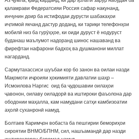
қаламрави Федератсияи Россия сафар накунанд,
инчунин доир ба истифодаи дурусти шабакаҳои
иҷтимоӣ якчанд дастур доданд, ки тариқи телефонҳои
мобилӣ низ ба гурӯҳҳое, ки оиди дуруст ё нодуруст
буданаш маълумот надоранд шинос нашаванд ва
фирефтаи нафарони бадхоҳ ва душманони миллат
нагарданд.
Сармутахассиси шуъбаи кор бо занон ва оилаи назди
Мақомоти иҷроияи ҳокимияти давлатии шаҳр –
Исмоилова Наргис оид ба ҷудошавии оилаҳои
ҷавонон, оилаву оиладорӣ ва иштироки фаъолона дар
ободонии маҳалла, кам намудани сатҳи камбизоатии
аҳолӣ суханронӣ намуд.
Болтаев Каримҷон вобаста ба пешгирии бемориҳои
сироятии ВНМО/БПНМ, сил, нашъамандӣ дар назди
иштирокдорон баромад намуд.