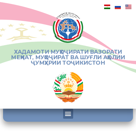
ХАДАМОТИ МУҲОҶИРАТИ ВАЗОРАТИ
МЕҲНАТ, МУҲОҶИРАТ ВА ШУҒЛИ АҲОЛИИ
ҶУМҲУРИИ ТОҶИКИСТОН