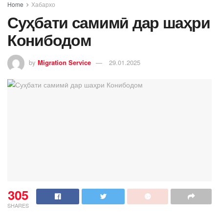
Home
Хабархо
Суҳбати самимӣ дар шаҳри
Конибодом
by
Migration Service
29.01.2025
305
SHARES