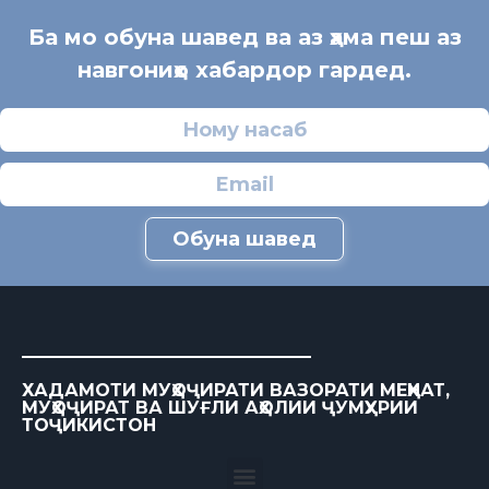
Ба мо обуна шавед ва аз ҳама пеш аз
навгониҳо хабардор гардед.
Обуна шавед
ХАДАМОТИ МУҲОҶИРАТИ ВАЗОРАТИ МЕҲНАТ,
МУҲОҶИРАТ ВА ШУҒЛИ АҲОЛИИ ҶУМҲУРИИ
ТОҶИКИСТОН