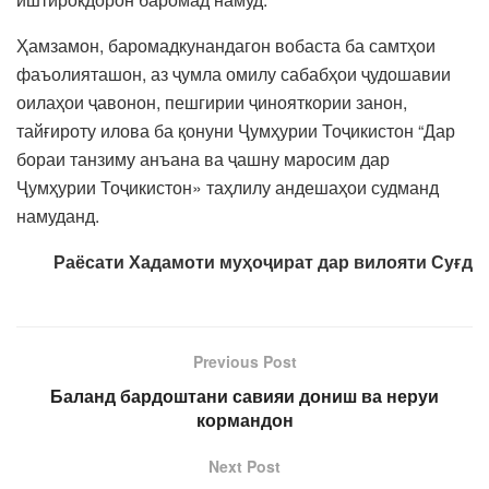
Ҳамзамон, баромадкунандагон вобаста ба самтҳои
фаъолияташон, аз ҷумла омилу сабабҳои ҷудошавии
оилаҳои ҷавонон, пешгирии ҷинояткории занон,
тайғироту илова ба қонуни Ҷумҳурии Тоҷикистон “Дар
бораи танзиму анъана ва ҷашну маросим дар
Ҷумҳурии Тоҷикистон» таҳлилу андешаҳои судманд
намуданд.
Раёсати Хадамоти муҳоҷират дар вилояти Суғд
Previous Post
Баланд бардоштани савияи дониш ва неруи
кормандон
Next Post