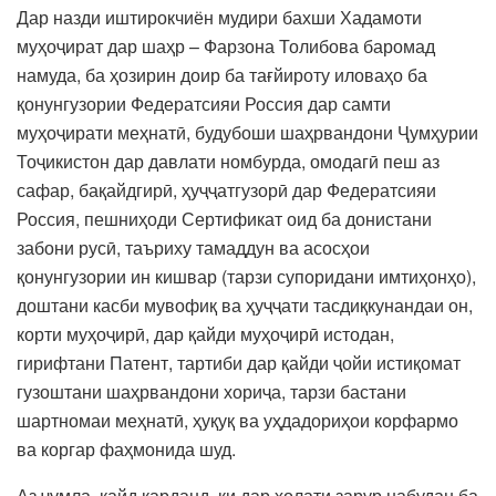
Дар назди иштирокчиён мудири бахши Хадамоти
муҳоҷират дар шаҳр – Фарзона Толибова баромад
намуда, ба ҳозирин доир ба тағйироту иловаҳо ба
қонунгузории Федератсияи Россия дар самти
муҳоҷирати меҳнатӣ, будубоши шаҳрвандони Ҷумҳурии
Тоҷикистон дар давлати номбурда, омодагӣ пеш аз
сафар, бақайдгирӣ, ҳуҷҷатгузорӣ дар Федератсияи
Россия, пешниҳоди Сертификат оид ба донистани
забони русӣ, таъриху тамаддун ва асосҳои
қонунгузории ин кишвар (тарзи супоридани имтиҳонҳо),
доштани касби мувофиқ ва ҳуҷҷати тасдиқкунандаи он,
корти муҳоҷирӣ, дар қайди муҳоҷирӣ истодан,
гирифтани Патент, тартиби дар қайди ҷойи истиқомат
гузоштани шаҳрвандони хориҷа, тарзи бастани
шартномаи меҳнатӣ, ҳуқуқ ва уҳдадориҳои корфармо
ва коргар фаҳмонида шуд.
Аз ҷумла, қайд карданд, ки дар ҳолати зарур набудан ба