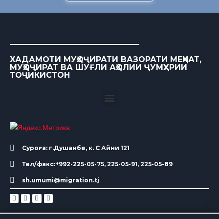
ХАДАМОТИ МУҲОҶИРАТИ ВАЗОРАТИ МЕҲНАТ,
МУҲОҶИРАТ ВА ШУҒЛИ АҲОЛИИ ҶУМҲУРИИ
ТОҶИКИСТОН
Суроға: г.Душанбе, к. С Айни 121
Тел/факс:+992-225-05-75, 225-05-91, 225-05-89
sh.umumi@migration.tj