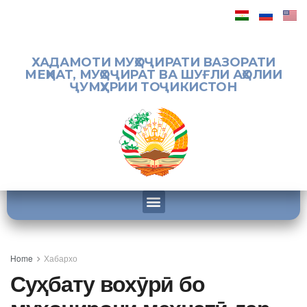
ХАДАМОТИ МУҲОҶИРАТИ ВАЗОРАТИ
МЕҲНАТ, МУҲОҶИРАТ ВА ШУҒЛИ АҲОЛИИ
ҶУМҲУРИИ ТОҶИКИСТОН
Home
Хабархо
Суҳбату вохӯрӣ бо