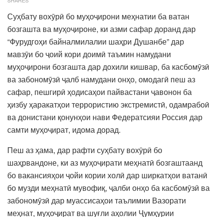
Суҳбату вохӯрӣ бо муҳоҷирони меҳнатии ба ватан
бозгашта ва муҳоҷироне, ки азми сафар доранд дар
“Фурудгоҳи байналмилалии шаҳри Душанбе” дар
мавзӯи бо ҷоий кори доимӣ таъмин намудани
муҳоҷирони бозгашта дар дохили кишвар, ба касбомӯзӣ
ва забономӯзӣ ҷалб намудани онҳо, омодагӣ пеш аз
сафар, пешгирӣ ҳодисаҳои пайвастани ҷавонон ба
ҳизбу ҳаракатҳои террористию экстремистӣ, одамрабоӣ
ва донистани қонунҳои нави Федератсияи Россия дар
самти муҳоҷират, идома дорад.
Пеш аз ҳама, дар рафти суҳбату вохӯрӣ бо
шаҳрвандоне, ки аз муҳоҷирати меҳнатӣ бозгаштаанд
бо вакансияҳои ҷойи кории холӣ дар ширкатҳои ватанӣ
бо музди меҳнатӣ мувофиқ, ҷалби онҳо ба касбомӯзӣ ва
забономӯзӣ дар муассисаҳои таълимии Вазорати
меҳнат, муҳоҷират ва шуғли аҳолии Ҷумҳурии