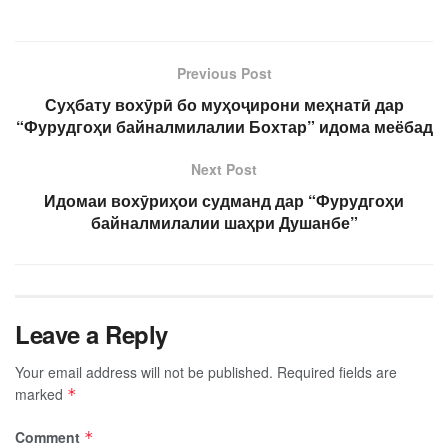
Previous Post
Суҳбату вохӯрӣ бо муҳоҷирони меҳнатӣ дар
“Фурудгоҳи байналмилалии Бохтар” идома меёбад
Next Post
Идомаи вохӯриҳои судманд дар “Фурудгоҳи
байналмилалии шаҳри Душанбе”
Leave a Reply
Your email address will not be published.
Required fields are
marked
*
Comment
*