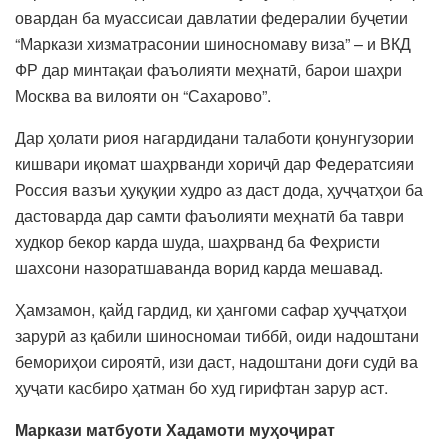
овардан ба муассисаи давлатии федералии буҷетии
“Маркази хизматрасонии шиносномаву виза” – и ВКД
ФР дар минтақаи фаъолияти меҳнатӣ, барои шаҳри
Москва ва вилояти он “Сахарово”.
Дар ҳолати риоя нагардидани талаботи қонунгузории
кишвари иқомат шаҳрванди хориҷӣ дар Федератсияи
Россия вазъи ҳуқуқии худро аз даст дода, ҳуҷҷатҳои ба
дастоварда дар самти фаъолияти меҳнатӣ ба таври
худкор бекор карда шуда, шаҳрванд ба Феҳристи
шахсони назоратшаванда ворид карда мешавад.
Ҳамзамон, қайд гардид, ки ҳангоми сафар ҳуҷҷатҳои
зарурӣ аз қабили шиносномаи тиббӣ, оиди надоштани
бемориҳои сироятӣ, изи даст, надоштани доғи судӣ ва
ҳуҷати касбиро ҳатман бо худ гирифтан зарур аст.
Маркази матбуоти Хадамоти муҳоҷират