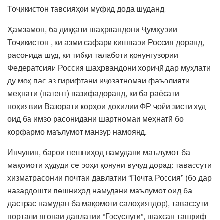
Тоҷикистон тавсияҳои муфид дода шуданд.
Ҳамзамон, ба диққати шаҳрвандони Ҷумҳурии
Тоҷикистон , ки азми сафари кишвари Россия доранд,
расонида шуд, ки тибқи талаботи қонунгузории
Федератсияи Россия шаҳрвандони хориҷӣ дар муҳлати
ду моҳ пас аз гирифтани иҷозатномаи фаъолияти
меҳнатӣ (патент) вазифадоранд, ки ба раёсати
ноҳиявии Вазорати корҳои дохилии ФР ҷойи зисти худ
оид ба имзо расонидани шартномаи меҳнатӣ бо
корфармо маълумот манзур намоянд.
Инчунин, барои пешниҳод намудани маълумот ба
мақомоти ҳудудӣ се роҳи қонунӣ вуҷуд дорад: тавассути
хизматрасонии почтаи давлатии “Почта Россия” (бо дар
назардошти пешниҳод намудани маълумот оид ба
дастрас намудан ба мақомоти салоҳиятдор), тавассути
портали ягонаи давлатии “Госуслуги”, шахсан ташриф