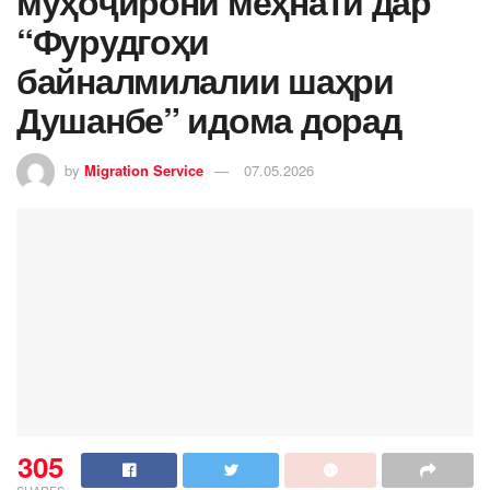
муҳоҷирони меҳнатӣ дар
“Фурудгоҳи
байналмилалии шаҳри
Душанбе” идома дорад
by
Migration Service
07.05.2026
305
SHARES