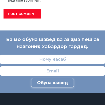
next time I comment.
Ба мо обуна шавед ва аз ҳама пеш аз
навгониҳо хабардор гардед.
Обуна шавед