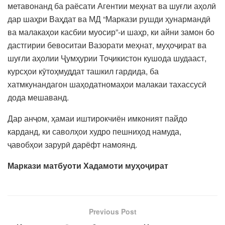
метавонанд ба раёсати Агентии меҳнат ва шуғли аҳолӣ
дар шаҳри Ваҳдат ва МД “Маркази рушди ҳунармандӣ
ва малакаҳои касбии муосир”-и шаҳр, ки айни замон бо
дастгирии бевоситаи Вазорати меҳнат, муҳоҷират ва
шуғли аҳолии Ҷумҳурии Тоҷикистон кушода шудааст,
курсҳои кӯтоҳмуддат ташкил гардида, ба
хатмкунандагон шаҳодатномаҳои малакаи тахассусӣ
дода мешаванд.
Дар анҷом, ҳамаи иштирокчиён имконият пайдо
карданд, ки саволҳои худро пешниҳод намуда,
ҷавобҳои зарурӣ дарёфт намоянд.
Маркази матбуоти Хадамоти муҳоҷират
Previous Post