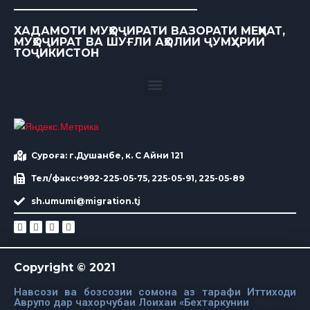
ХАДАМОТИ МУҲОҶИРАТИ ВАЗОРАТИ МЕҲНАТ,
МУҲОҶИРАТ ВА ШУҒЛИ АҲОЛИИ ҶУМҲУРИИ
ТОҶИКИСТОН
Суроға: г.Душанбе, к. С Айни 121
Тел/факс:+992-225-05-75, 225-05-91, 225-05-89
sh.umumi@migration.tj
Copyright © 2021
Навсози ва бозсозии сомона аз тарафи Иттиходи
Аврупо дар чахорчубаи Лоихаи «Бехтаркунии