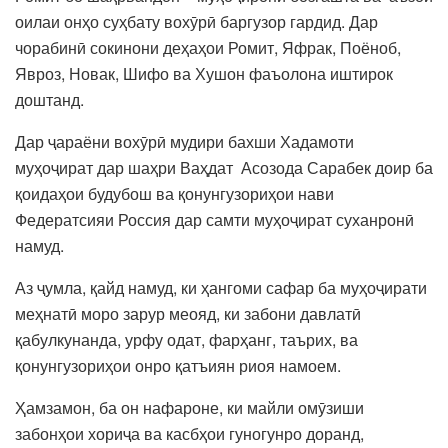
оилаи онҳо суҳбату вохӯрӣ баргузор гардид. Дар
чорабинӣ сокинони деҳаҳои Ромит, Яфрак, Поёноб,
Явроз, Новак, Шифо ва Хушон фаъолона иштирок
доштанд.
Дар ҷараёни вохӯрӣ мудири бахши Хадамоти
муҳоҷират дар шаҳри Ваҳдат Асозода Сарабек доир ба
қоидаҳои будубош ва қонунгузориҳои нави
Федератсияи Россия дар самти муҳоҷират суханронӣ
намуд.
Аз ҷумла, қайд намуд, ки ҳангоми сафар ба муҳоҷирати
меҳнатӣ моро зарур меояд, ки забони давлатӣ
қабулкунанда, урфу одат, фарҳанг, таърих, ва
қонунгузориҳои онро қатъиян риоя намоем.
Ҳамзамон, ба он нафароне, ки майли омӯзиши
забонҳои хориҷа ва касбҳои гуногунро доранд,