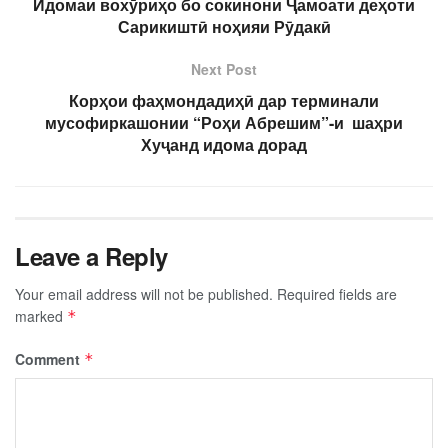
Идомаи вохӯриҳо бо сокинони Ҷамоати деҳоти
Сарикиштӣ ноҳияи Рӯдакӣ
Next Post
Корҳои фаҳмондадиҳӣ дар терминали
мусофиркашонии “Роҳи Абрешим”-и шаҳри
Хуҷанд идома дорад
Leave a Reply
Your email address will not be published.
Required fields are
marked
*
Comment
*