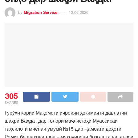
by
Migration Service
12.06.2026
305
SHARES
Гурӯҳи кории Мақомоти иҷроияи ҳокимияти давлатии
шаҳри Ваҳдат дар толори маҷлисгоҳи Муассисаи
таҳсилоти миёнаи умумӣ №15 дар Ҷамоати деҳоти
Ромит бо шаҳрвандон – муҳоҷирони бозгашта ва аъзои