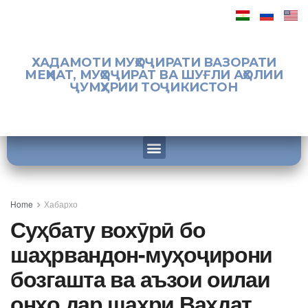
ХАДАМОТИ МУҲОҶИРАТИ ВАЗОРАТИ
МЕҲНАТ, МУҲОҶИРАТ ВА ШУҒЛИ АҲОЛИИ
ҶУМҲУРИИ ТОҶИКИСТОН
Home
Хабархо
Суҳбату вохӯрӣ бо
шаҳрвандон-муҳоҷирони
бозгашта ва аъзои оилаи
онҳо дар шаҳри Ваҳдат