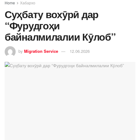
Home
Хабархо
Суҳбату вохӯрӣ дар
“Фурудгоҳи
байналмилалии Кӯлоб”
by
Migration Service
12.06.2026