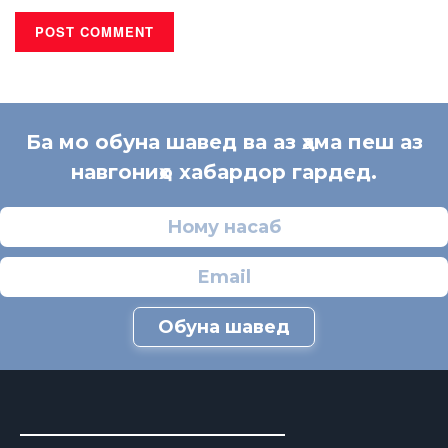
Ба мо обуна шавед ва аз ҳама пеш аз
навгониҳо хабардор гардед.
Обуна шавед