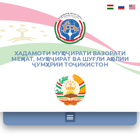
ХАДАМОТИ МУҲОҶИРАТИ ВАЗОРАТИ
МЕҲНАТ, МУҲОҶИРАТ ВА ШУҒЛИ АҲОЛИИ
ҶУМҲУРИИ ТОҶИКИСТОН