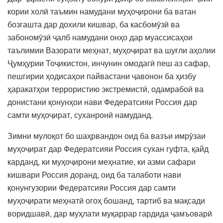
кории холӣ таъмин намудани муҳоҷирони ба ватан
бозгашта дар дохили кишвар, ба касбомӯзӣ ва
забономӯзӣ ҷалб намудани онҳо дар муассисаҳои
таълимии Вазорати меҳнат, муҳоҷират ва шуғли аҳолии
Ҷумҳурии Тоҷикистон, инчунин омодагӣ пеш аз сафар,
пешгирии ҳодисаҳои пайвастани ҷавонон ба ҳизбу
ҳаракатҳои террористию экстремистӣ, одамрабоӣ ва
донистани қонунҳои нави Федератсияи Россия дар
самти муҳоҷират, суханронӣ намуданд.
Зимни мулоқот бо шаҳрвандон оид ба вазъи имрӯзаи
муҳоҷират дар Федератсияи Россия сухан гуфта, қайд
карданд, ки муҳоҷирони меҳнатие, ки азми сафари
кишвари Россия доранд, оид ба талаботи нави
қонунгузории Федератсияи Россия дар самти
муҳоҷирати меҳнатӣ огоҳ бошанд, тартиб ва мақсади
воридшавӣ, дар муҳлати муқаррар гардида ҷамъоварӣ