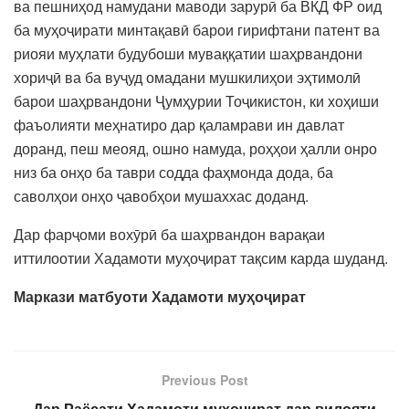
ва пешниҳод намудани маводи зарурӣ ба ВКД ФР оид
ба муҳоҷирати минтақавӣ барои гирифтани патент ва
риояи муҳлати будубоши муваққатии шаҳрвандони
хориҷӣ ва ба вуҷуд омадани мушкилиҳои эҳтимолӣ
барои шаҳрвандони Ҷумҳурии Тоҷикистон, ки хоҳиши
фаъолияти меҳнатиро дар қаламрави ин давлат
доранд, пеш меояд, ошно намуда, роҳҳои ҳалли онро
низ ба онҳо ба таври содда фаҳмонда дода, ба
саволҳои онҳо ҷавобҳои мушаххас доданд.
Дар фарҷоми вохӯрӣ ба шаҳрвандон варақаи
иттилоотии Хадамоти муҳоҷират тақсим карда шуданд.
Маркази матбуоти Хадамоти муҳоҷират
Previous Post
Дар Раёсати Хадамоти муҳоҷират дар вилояти