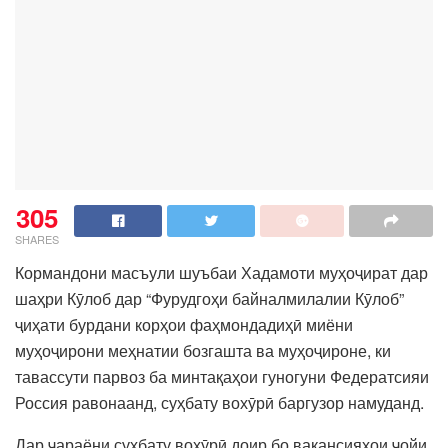
305
SHARES
Кормандони масъули шуъбаи Хадамоти муҳоҷират дар
шаҳри Кӯлоб дар “Фурудгоҳи байналмилалии Кӯлоб”
ҷиҳати бурдани корҳои фаҳмондадиҳӣ миёни
муҳоҷирони меҳнатии бозгашта ва муҳоҷироне, ки
тавассути парвоз ба минтақаҳои гуногуни Федератсияи
Россия равонаанд, суҳбату вохӯрӣ баргузор намуданд.
Дар ҷараёни суҳбату вохӯрӣ доир бо вакансияҳои ҷойи