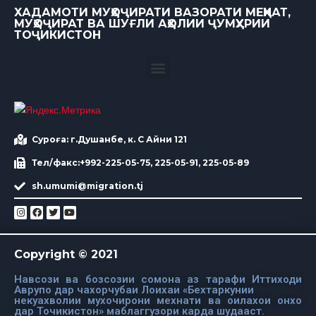
ХАДАМОТИ МУҲОҶИРАТИ ВАЗОРАТИ МЕҲНАТ,
МУҲОҶИРАТ ВА ШУҒЛИ АҲОЛИИ ҶУМҲУРИИ
ТОҶИКИСТОН
Суроға: г.Душанбе, к. С Айни 121
Тел/факс:+992-225-05-75, 225-05-91, 225-05-89
sh.umumi@migration.tj
Copyright © 2021
Навсози ва бозсозии сомона аз тарафи Иттиходи
Аврупо дар чахорчубаи Лоихаи «Бехтаркунии
некуахволии мухочирони мехнати ва оилахои онхо
дар Точикистон» маблаггузори карда шудааст.