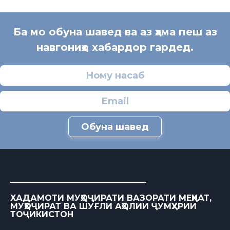
Ба мо обуна шавед ва аз ҳама пеш аз
навгониҳо хабардор гардед.
Обуна шавед
ХАДАМОТИ МУҲОҶИРАТИ ВАЗОРАТИ МЕҲНАТ,
МУҲОҶИРАТ ВА ШУҒЛИ АҲОЛИИ ҶУМҲУРИИ
ТОҶИКИСТОН