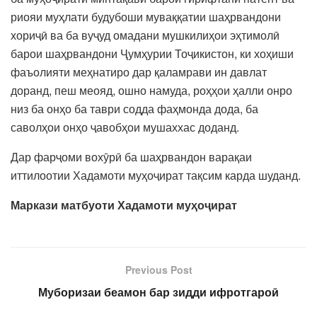
риояи муҳлати будубоши муваққатии шаҳрвандони
хориҷӣ ва ба вуҷуд омадани мушкилиҳои эҳтимолӣ
барои шаҳрвандони Ҷумҳурии Тоҷикистон, ки хоҳиши
фаъолияти меҳнатиро дар қаламрави ин давлат
доранд, пеш меояд, ошно намуда, роҳҳои ҳалли онро
низ ба онҳо ба таври содда фаҳмонда дода, ба
саволҳои онҳо ҷавобҳои мушаххас доданд.
Дар фарҷоми вохӯрӣ ба шаҳрвандон варақаи
иттилоотии Хадамоти муҳоҷират тақсим карда шуданд.
Маркази матбуоти Хадамоти муҳоҷират
Previous Post
Муборизаи беамон бар зидди ифротгароӣ