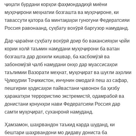
ҷиҳати бурдани корҳои фаҳмондадиҳӣ миёни
муҳоҷирони меҳнатии бозгашта ва муҳоҷироне, ки
тавассути қатора ба минтақаҳои гуногуни Федератсияи
Россия равонаанд, суҳбату вохӯрӣ баргузор намуданд.
Дар ҷараёни суҳбату вохӯрӣ доир бо вакансияҳои ҷойи
кории холӣ таъмин намудани муҳоҷирони ба ватан
бозгашта дар дохили кишвар, ба касбомӯзӣ ва
забономӯзӣ ҷалб намудани онҳо дар муассисаҳои
таълимии Вазорати меҳнат, муҳоҷират ва шуғли аҳолии
Ҷумҳурии Тоҷикистон, инчунин омодагӣ пеш аз сафар,
пешгирии ҳодисаҳои пайвастани ҷавонон ба ҳизбу
ҳаракатҳои террористию экстремистӣ, одамрабоӣ ва
донистани қонунҳои нави Федератсияи Россия дар
самти муҳоҷират, суханронӣ намуданд.
Ҳамзамон, шаҳрвандон таъкид карда шуданд, ки
бештари шаҳрвандони мо дидаву дониста ба