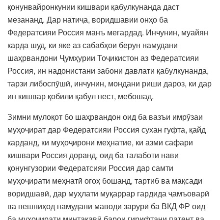
қонунвайронкунии кишвари қабулкунанда даст
мезананд. Дар натиҷа, воридшавии онҳо ба
Федератсияи Россия манъ мегардад. Инчунин, муайян
карда шуд, ки яке аз сабабҳои берун намудани
шаҳрвандони Ҷумҳурии Тоҷикистон аз Федератсияи
Россия, ин надонистани забони давлати қабулкунанда,
тарзи либоспӯшӣ, инчунин, мондани риши дароз, ки дар
ин кишвар қобили қабул нест, мебошад.
Зимни мулоқот бо шаҳрвандон оид ба вазъи имрӯзаи
муҳоҷират дар Федератсияи Россия сухан гуфта, қайд
карданд, ки муҳоҷирони меҳнатие, ки азми сафари
кишвари Россия доранд, оид ба талаботи нави
қонунгузории Федератсияи Россия дар самти
муҳоҷирати меҳнатӣ огоҳ бошанд, тартиб ва мақсади
воридшавӣ, дар муҳлати муқаррар гардида ҷамъоварӣ
ва пешниҳод намудани маводи зарурӣ ба ВКД ФР оид
ба муҳоҷирати минтақавӣ барои гирифтани патент ва