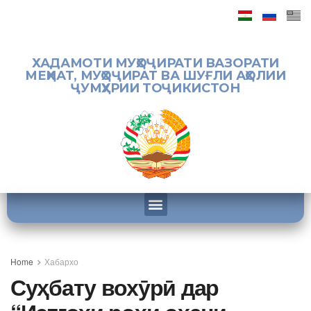
ХАДАМОТИ МУҲОҶИРАТИ ВАЗОРАТИ
МЕҲНАТ, МУҲОҶИРАТ ВА ШУҒЛИ АҲОЛИИ
ҶУМҲУРИИ ТОҶИКИСТОН
Home
Хабархо
Суҳбату вохӯрӣ дар