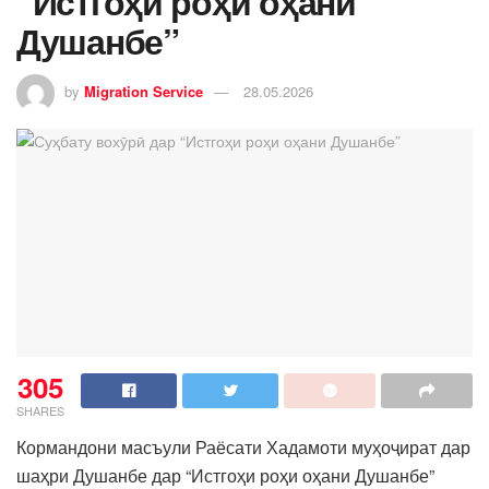
“Истгоҳи роҳи оҳани
Душанбе”
by
Migration Service
28.05.2026
305
SHARES
Кормандони масъули Раёсати Хадамоти муҳоҷират дар
шаҳри Душанбе дар “Истгоҳи роҳи оҳани Душанбе”