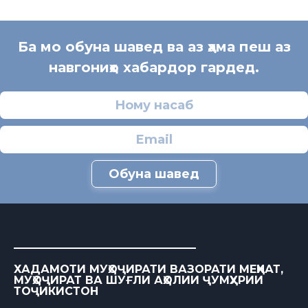
Ба мо обуна шавед ва аз ҳама пеш аз
навгониҳо хабардор гардед.
Обуна шавед
ХАДАМОТИ МУҲОҶИРАТИ ВАЗОРАТИ МЕҲНАТ,
МУҲОҶИРАТ ВА ШУҒЛИ АҲОЛИИ ҶУМҲУРИИ
ТОҶИКИСТОН