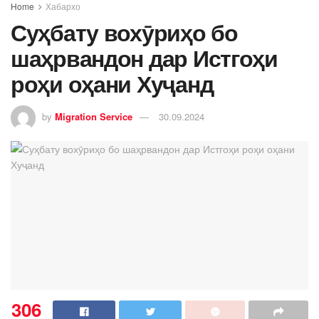
Home
Хабархо
Суҳбату вохӯриҳо бо
шаҳрвандон дар Истгоҳи
роҳи оҳани Хуҷанд
by
Migration Service
30.09.2024
306