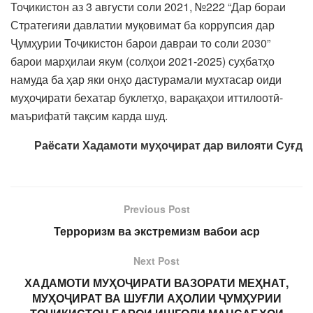
Тоҷикистон аз 3 августи соли 2021, №222 “Дар бораи
Стратегияи давлатии муқовимат ба коррупсия дар
Ҷумҳурии Тоҷикистон барои давраи то соли 2030”
барои марҳилаи якум (солҳои 2021-2025) суҳбатҳо
намуда ба ҳар яки онҳо дастурамали мухтасар оиди
муҳоҷирати бехатар буклетҳо, варақаҳои иттилоотӣ-
маърифатӣ тақсим карда шуд.
Раёсати Хадамоти муҳоҷират дар вилояти Суғд
Previous Post
Терроризм ва экстремизм вабои аср
Next Post
ХАДАМОТИ МУҲОҶИРАТИ ВАЗОРАТИ МЕҲНАТ,
МУҲОҶИРАТ ВА ШУҒЛИ АҲОЛИИ ҶУМҲУРИИ