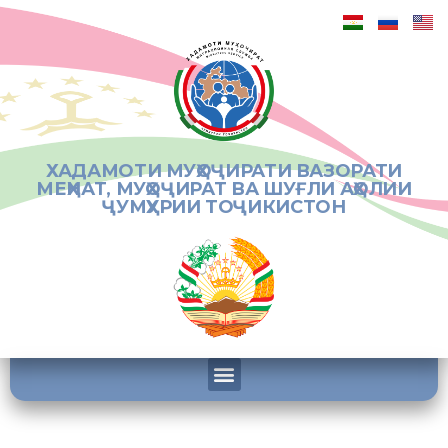
ХАДАМОТИ МУҲОҶИРАТИ ВАЗОРАТИ
МЕҲНАТ, МУҲОҶИРАТ ВА ШУҒЛИ АҲОЛИИ
ҶУМҲУРИИ ТОҶИКИСТОН