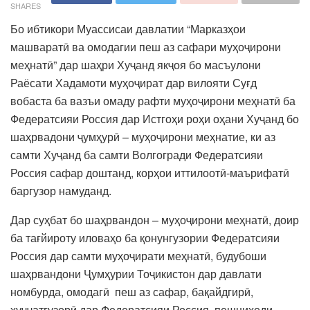
SHARES
Бо ибтикори Муассисаи давлатии “Марказҳои
машваратӣ ва омодагии пеш аз сафари муҳоҷирони
меҳнатӣ” дар шаҳри Хуҷанд якҷоя бо масъулони
Раёсати Хадамоти муҳоҷират дар вилояти Суғд
вобаста ба вазъи омаду рафти муҳоҷирони меҳнатӣ ба
Федератсияи Россия дар Истгоҳи роҳи оҳани Хуҷанд бо
шаҳрвадони ҷумҳурӣ – муҳоҷирони меҳнатие, ки аз
самти Хуҷанд ба самти Волгогради Федератсияи
Россия сафар доштанд, корҳои иттилоотӣ-маърифатӣ
баргузор намуданд.
Дар суҳбат бо шаҳрвандон – муҳоҷирони меҳнатӣ, доир
ба тағйироту иловаҳо ба қонунгузории Федератсияи
Россия дар самти муҳоҷирати меҳнатӣ, будубоши
шаҳрвандони Ҷумҳурии Тоҷикистон дар давлати
номбурда, омодагӣ пеш аз сафар, бақайдгирӣ,
ҳуҷҷатгузорӣ дар Федератсияи Россия, пешниҳоди