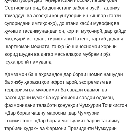
Сертификат оид ба донистани забони русӣ, таъриху
тамаддун ва асосҳои қонунгузории ин кишвар (тарзи
супоридани имтиҳонҳо), доштани касби мувофиқ ва
ҳуҷҷати тасдиқкунандаи он, корти муҳоҷирӣ, дар қайди
муҳоҷирӣ истодан, гирифтани Патент, тартиб додани
шартномаи меҳнатӣ, танҳо бо шиносномаи хориҷӣ
ворид шудан ва дигар масъалаҳои мубрами рӯз
суханронӣ намуданд.
Ҳамзамон ба шаҳрвандон дар бораи шомил нашудан
ба ҳизбу ҳаракатҳои ифротгароӣ, экстремизм ва
терроризм ва муқовимат ба савдои одамон ва
расонидани кӯмак ба қурбониёни савдои одамон,
фаҳмонидани талаботи қонунҳои Ҷумҳурии Тоҷикистон
«Дар бораи ҷашну маросим дар Ҷумҳурии
Тоҷикистон», «Дар бораи масъулият барои таълиму
тарбияи кӯдак» ва Фармони Президенти Ҷумҳурии