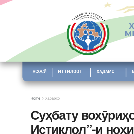
М
АСОСӢ
ИТТИЛООТ
ХАДАМОТ
Home
Хабархо
Суҳбату вохӯриҳо
Истиқлол”-и ноҳ