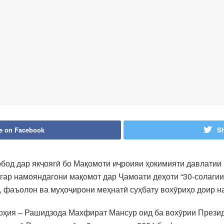
e on Facebook
Sh
од дар якҷоягӣ бо Мақомоти иҷроияи ҳокимияти давлатии 
ар намояндагони мақомот дар Ҷамоати деҳоти “30-солагии
н, фаъолон ва муҳоҷирони меҳнатӣ суҳбату вохӯриҳо доир н
оҳия – Рашидзода Махфират Мансур оид ба вохӯрии Презид