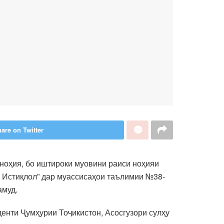
are on Twitter
ноҳия, бо иштироки муовини раиси ноҳияи
 Истиқлол” дар муассисаҳои таълимии №38-
амуд.
енти Ҷумҳурии Тоҷикистон, Асосгузори сулҳу