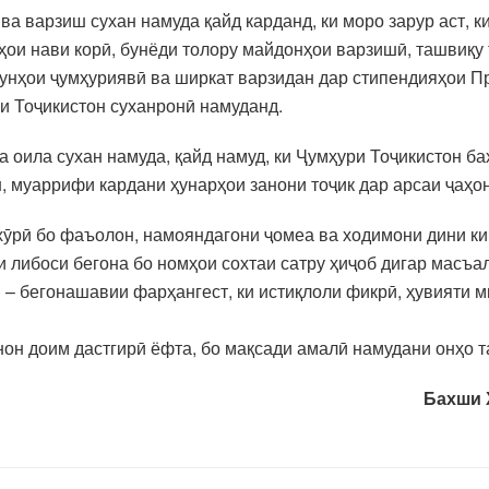
ва варзиш сухан намуда қайд карданд, ки моро зарур аст, к
ҳои нави корӣ, бунёди толору майдонҳои варзишӣ, ташвиқу 
унҳои ҷумҳуриявӣ ва ширкат варзидан дар стипендияҳои П
и Тоҷикистон суханронӣ намуданд.
ва оила сухан намуда, қайд намуд, ки Ҷумҳури Тоҷикистон 
н, муаррифи кардани ҳунарҳои занони тоҷик дар арсаи ҷаҳ
хӯрӣ бо фаъолон, намояндагони ҷомеа ва ходимони дини ки
и либоси бегона бо номҳои сохтаи сатру ҳиҷоб дигар масъ
– бегонашавии фарҳангест, ки истиқлоли фикрӣ, ҳувияти 
нон доим дастгирӣ ёфта, бо мақсади амалӣ намудани онҳо
Бахши 