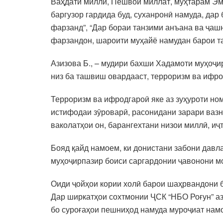
Ваҳдати миллӣ, Пешвои миллат, муҳтарам Эм
баргузор гардида буд, суханронӣ намуда, да
фарзанд”, “Дар бораи танзими анъана ва ҷаш
фарзандон, шароити муҳайё намудан барои та
Азизова Б., – мудири бахши Хадамоти муҳоҷир
низ ба ташвиш овардааст, терроризм ва ифр
Терроризм ва ифродгароӣ яке аз зуҳуроти но
истифодаи зӯроварӣ, расонидани зарари вазни
ваколатҳои он, барангехтани низои миллӣ, и
Бояд қайд намоем, ки донистани забони давл
муҳоҷирпазир боиси саргардонии ҷавонони м
Оиди ҷойҳои кории холӣ барои шаҳрвандони б
Дар ширкатҳои сохтмонии ҶСК “НБО Роғун” аз
бо суроғаҳои пешниҳод намуда муроҷиат нам