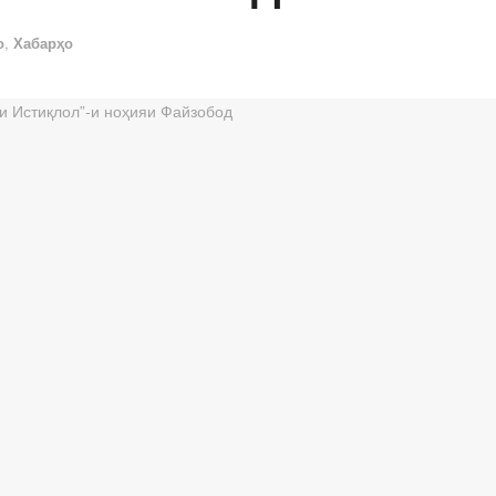
о
,
Хабарҳо