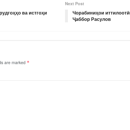
Next Post
рудгоҳҳо ва истгоҳи
Чорабиниҳои иттилоотӣ
Ҷаббор Расулов
lds are marked
*