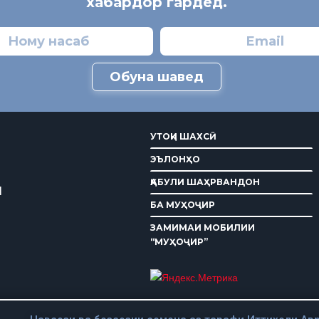
хабардор гардед.
Обуна шавед
УТОҚИ ШАХСӢ
ЭЪЛОНҲО
ҚАБУЛИ ШАҲРВАНДОН
И
БА МУҲОҶИР
ЗАМИМАИ МОБИЛИИ
“МУҲОҶИР”