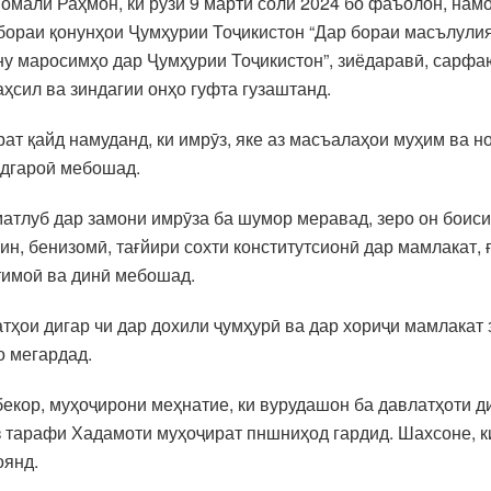
омалӣ Раҳмон, ки рӯзи 9 марти соли 2024 бо фаъолон, нам
р бораи қонунҳои Ҷумҳурии Тоҷикистон “Дар бораи масълули
ну маросимҳо дар Ҷумҳурии Тоҷикистон”, зиёдаравӣ, сарфа
ҳсил ва зиндагии онҳо гуфта гузаштанд.
ат қайд намуданд, ки имрӯз, яке аз масъалаҳои муҳим ва н
одгароӣ мебошад.
матлуб дар замони имрӯза ба шумор меравад, зеро он боиси
н, бенизомӣ, тағйири сохти конститутсионӣ дар мамлакат, ғ
ҷтимоӣ ва динӣ мебошад.
атҳои дигар чи дар дохили ҷумҳурӣ ва дар хориҷи мамлакат
о мегардад.
екор, муҳоҷирони меҳнатие, ки вурудашон ба давлатҳоти ди
 тарафи Хадамоти муҳоҷират пншниҳод гардид. Шахсоне, ки
оянд.