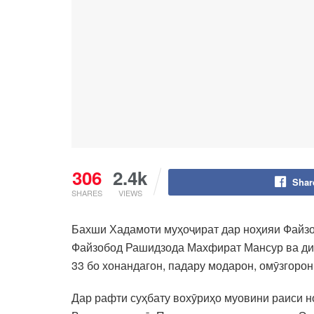
306
2.4k
Shar
SHARES
VIEWS
Бахши Хадамоти муҳоҷират дар ноҳияи Файзоб
Файзобод Рашидзода Махфират Мансур ва диг
33 бо хонандагон, падару модарон, омӯзгоро
Дар рафти суҳбату вохӯриҳо муовини раиси н