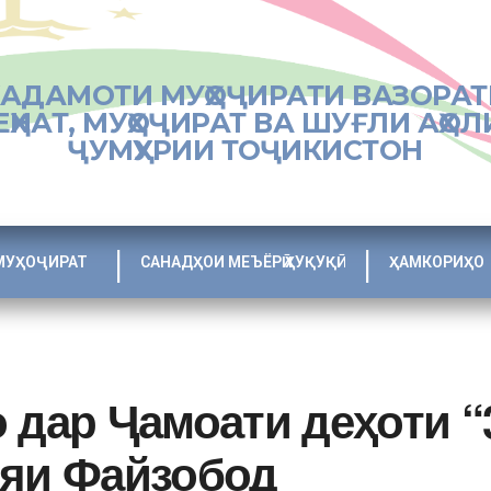
ХАДАМОТИ МУҲОҶИРАТИ ВАЗОРАТ
ЕҲНАТ, МУҲОҶИРАТ ВА ШУҒЛИ АҲОЛ
ҶУМҲУРИИ ТОҶИКИСТОН
МУҲОҶИРАТ
САНАДҲОИ МЕЪЁРӢ ҲУҚУҚӢ
ҲАМКОРИҲО
 дар Ҷамоати деҳоти “
ияи Файзобод