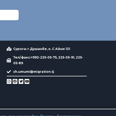
Суроға: г.Душанбе, к. С Айни 121
Тел/факс:+992-225-05-75, 225-05-91, 225-
05-89
sh.umumi@migration.tj