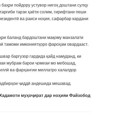
и баҳри пойдору устувор нигоҳ доштани сулҳу
тарғиби тарзи ҳаёти солим, гирифтани пеши
резидентӣ ва раиси ноҳия, сафарбар кардани
баҳри баланд бардоштани мақому манзалати
онӣ тамоми имкониятҳоро фароҳам овардааст.
швар баргузор гардида қайд намуданд, ки
алаи мубрам барои ҷомеаи мо мебошад,
миллӣ ва фарҳангии миллатро халалдор
 тадбирҳои ҷиддӣ андешида мешавад.
Хадамоти муҳоҷират дар ноҳияи Файзобод