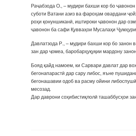
Раҷабзода О., – мудири бахши кор бо ҷавонон 
суботи Ватани азиз ва фароҳам овардани ҷой
роҳи қонуншиканӣ, иштироки ҷавонон дар озм
ҷавонон ба сафи Қувваҳои Мусалаҳи Ҷумҳури
Давлатзода Р., – мудири бахши кор бо занон 
зан дар ҷомеа, баробарҳуқуқии мардону зано
Бояд қайд намоем, ки Сарвари давлат дар во
бегонапарастӣ дар сару либос, яъне пушидан
бегонашавии одоб ва расму ойини либоспушӣ 
месозад.
Дар даврони соҳибистиқлолӣ ташаббусҳои за