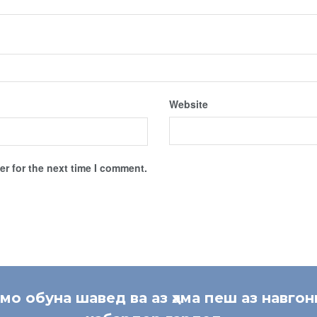
Website
r for the next time I comment.
 мо обуна шавед ва аз ҳама пеш аз навгон