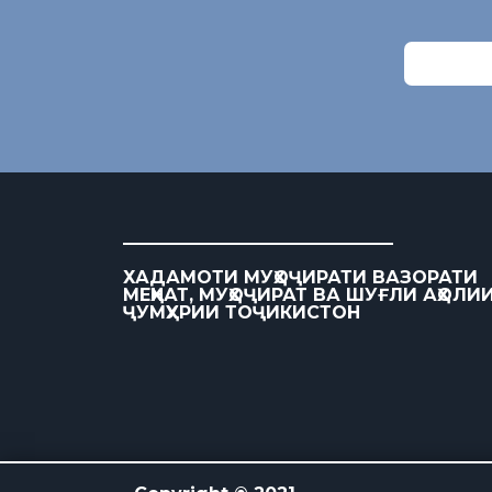
ХАДАМОТИ МУҲОҶИРАТИ ВАЗОРАТИ
МЕҲНАТ, МУҲОҶИРАТ ВА ШУҒЛИ АҲОЛИ
ҶУМҲУРИИ ТОҶИКИСТОН