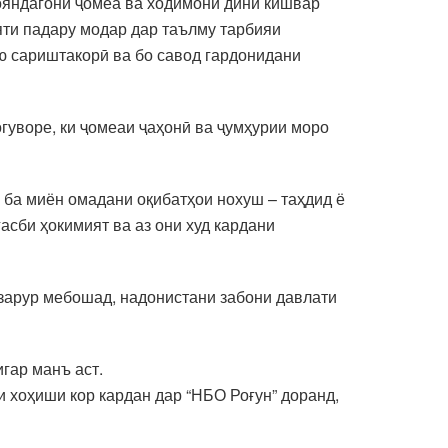
ояндагони ҷомеа ва ходимони дини кишвар
яти падару модар дар таълму тарбияи
ю сариштакорӣ ва бо савод гардонидани
огуворе, ки ҷомеаи ҷаҳонӣ ва ҷумҳурии моро
 ба миён омадани оқибатҳои нохуш – таҳдид ё
асби ҳокимият ва аз они худ кардани
 зарур мебошад, надонистани забони давлати
гар манъ аст.
 хоҳиши кор кардан дар “НБО Роғун” доранд,