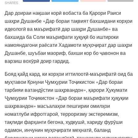
SHARES
Дар доираи нақшаи корӣ вобаста ба Қарори Раиси
шаҳри Душанбе «Дар бораи тақвият бахшидани корҳои
идеологӣ ва маърифатӣ дар шаҳри Душанбе» ва
бахшида ба Соли маърифати ҳуқуқӣ бо иштироки
намояндагони раёсати Хадамоти муҳоҷират дар шаҳри
Душанбе, шуъбаи маориф, бахши кор бо ҷавонон ва
варзиш вохӯрӣ доир гардид.
Бояд қайд кард, ки корҳои иттилоотӣ-маърифатӣ оид ба
муҳтавои Қонуни Ҷумҳурии Тоҷикистон «Дар бораи
тарбияи ватандӯстии шаҳрвандон», қарори Ҳукумати
Ҷумҳурии Тоҷикистон «Дар бораи маърифати ҳуқуқии
шаҳрвандон» масъалаҳои пешгирии омилҳои
номатлуби ифротгароӣ, терроризму экстеремизм,
тақлиди фарҳанги бегона, худкушӣ, хариду фурӯши
одамон, инчунин муҳоҷирати меҳнатӣ, баланд
бардоштани ҳисси ватандӯстӣ, ташаккули худшиносиву