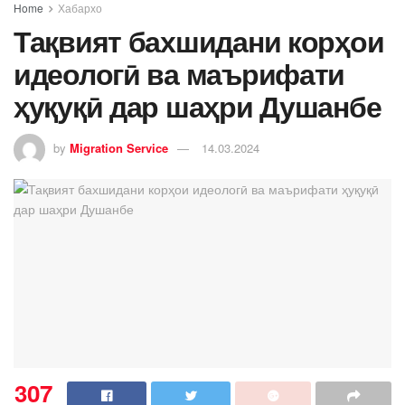
Home
Хабархо
Тақвият бахшидани корҳои
идеологӣ ва маърифати
ҳуқуқӣ дар шаҳри Душанбе
by
Migration Service
14.03.2024
307