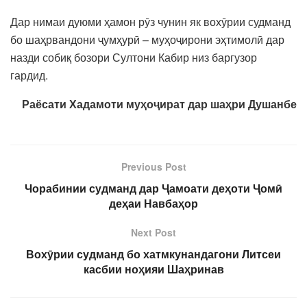
Дар нимаи дуюми ҳамон рӯз чунин як вохӯрии судманд
бо шаҳрвандони ҷумҳурӣ – муҳоҷирони эҳтимолӣ дар
назди собиқ бозори Султони Кабир низ баргузор
гардид.
Раёсати Хадамоти муҳоҷират дар шаҳри Душанбе
Previous Post
Чорабинии судманд дар Ҷамоати деҳоти Ҷомӣ
деҳаи Навбаҳор
Next Post
Вохӯрии судманд бо хатмкунандагони Литсеи
касбии ноҳияи Шаҳринав