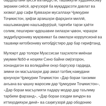
зиракии сиёсӣ, арҷгузорӣ ба муқаддасоти давлат ва
хизмат дар сафи Қувваҳои мусаллаҳи Ҷумҳурии
Тоҷикистон, ҳифзи арзишҳои фарҳанги миллӣ,
нашъамандию нашъафурӯшӣ, тарғиби тарзи ҳаёти
солим, пешгирии ҷудошавии оилаҳои ҷавон, чораҳои
зиддибуҳрониву муқовимат ба омилҳои коррупсионӣ ва
ташвиқи китобхониву китобдӯстиро дар бар гирифтанд.
Мулоқот дар толори Муассисаи таҳсилоти миёнаи
умумии №50-и ноҳияи Сино байни омӯзгорон,
хонандагон ва волидайни онҳо баргузор гардида,
зимни он масъалаҳои дар амал татбиқ намудани
қонунҳои Ҷумҳурии Тоҷикистон «Дар бораи танзими
анъана ва ҷашну маросим дар Ҷумҳурии Тоҷикистон»,
«Дар бораи масъулияти падару модар дар таълиму
тарбияи фарзанд», «Дар бораи озодии виҷдон ва
иттиҳодияҳои динӣ» ва саҳмгузорӣ дар ободонию