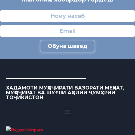
Обуна шавед
ХАДАМОТИ МУҲОҶИРАТИ ВАЗОРАТИ МЕҲНАТ,
МУҲОҶИРАТ ВА ШУҒЛИ АҲОЛИИ ҶУМҲУРИИ
ТОҶИКИСТОН