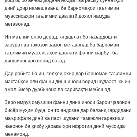
динӣ доир намешаванд, ба барномаҳои таълимии
муассисаҳои таълимии давлатӣ дохил намуда
метавонад.
Ин маънии онро дорад, ки давлат бо назардошти
зарурат ва тақозои замон метавонад ба барномаи
таълимии муассисаҳои давлатӣ фанни марбут ба
диншиносиро ворид созад.
Дар робита ба ин, солҳои охир дар барномаи таълимии
мактабҳои олӣ фанни диншиносӣ ворид шудааст, ки ин
амал бисёр дурбинона ва саривақтӣ мебошад.
Зеро имрӯз омӯзиши фанни диншиносӣ барои ҷавонон
бисёр муҳим буда, он то андозае дар баланд гардидани
маърифати динӣ ва паст шудани тамоюли гаравиши
ҷавонон ба ҳизбу ҳаракатҳои ифротии динӣ мусоидат
менамояд.