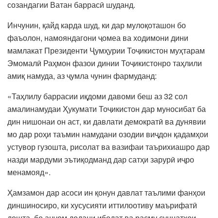
созандагии Ватан баррасӣ шуданд.
Инчунин, қайд карда шуд, ки дар мулоқоташон бо
фаъолон, намояндагони ҷомеа ва ходимони дини
мамлакат Президенти Ҷумҳурии Тоҷикистон муҳтарам
Эмомалӣ Раҳмон фазои динии Тоҷикистонро таҳлили
амиқ намуда, аз ҷумла чунин фармуданд:
«Таҳлилу баррасии иқдоми давоми беш аз 32 сол
амалинамудаи Ҳукумати Тоҷикистон дар муносибат ба
дин нишонаи он аст, ки давлати демократӣ ва дунявии
мо дар роҳи таъмин намудани озодии виҷдон қадамҳои
устувор гузошта, рисолат ва вазифаи таърихиашро дар
назди мардуми эътиқодманд дар сатҳи зарурӣ иҷро
менамояд».
Ҳамзамон дар асоси ин қонун давлат таълими фанҳои
диншиносиро, ки хусусияти иттилоотиву маърифатӣ
дошта, бо анҷом додани ибодат ва расму суннатҳои