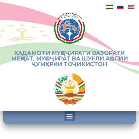
ХАДАМОТИ МУҲОҶИРАТИ ВАЗОРАТИ
МЕҲНАТ, МУҲОҶИРАТ ВА ШУҒЛИ АҲОЛИИ
ҶУМҲУРИИ ТОҶИКИСТОН