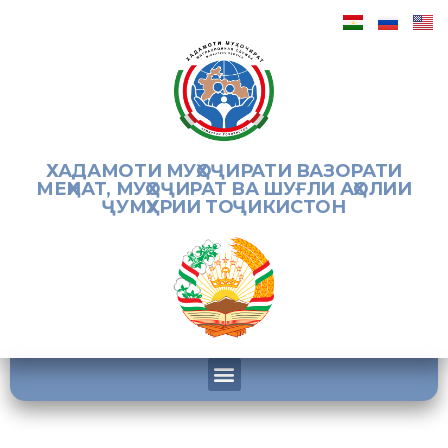
ХАДАМОТИ МУҲОҶИРАТИ ВАЗОРАТИ
МЕҲНАТ, МУҲОҶИРАТ ВА ШУҒЛИ АҲОЛИИ
ҶУМҲУРИИ ТОҶИКИСТОН