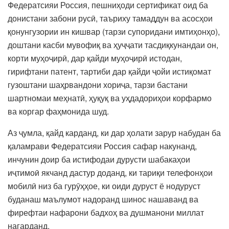
Федератсияи Россия, пешниҳоди сертификат оид ба
донистани забони русӣ, таъриху тамаддун ва асосҳои
қонунгузории ин кишвар (тарзи супоридани имтиҳонҳо),
доштани касби мувофиқ ва ҳуҷҷати тасдиқкунандаи он,
корти муҳоҷирӣ, дар қайди муҳоҷирӣ истодан,
гирифтани патент, тартиби дар қайди ҷойи истиқомат
гузоштани шаҳрвандони хориҷа, тарзи бастани
шартномаи меҳнатӣ, ҳуқуқ ва уҳдадориҳои корфармо
ва коргар фаҳмонида шуд.
Аз ҷумла, қайд карданд, ки дар ҳолати зарур набудан ба
қаламрави Федератсияи Россия сафар накунанд,
инчунин доир ба истифодаи дурусти шабакаҳои
иҷтимоӣ якчанд дастур доданд, ки тариқи телефонҳои
мобилӣ низ ба гурӯҳҳое, ки оиди дуруст ё нодуруст
буданаш маълумот надоранд шинос нашаванд ва
фирефтаи нафарони бадхоҳ ва душманони миллат
нагарданд.