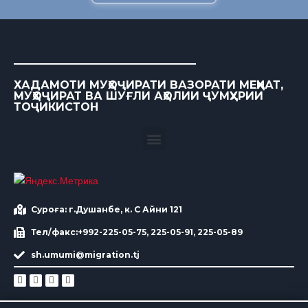
ХАДАМОТИ МУҲОҶИРАТИ ВАЗОРАТИ МЕҲНАТ,
МУҲОҶИРАТ ВА ШУҒЛИ АҲОЛИИ ҶУМҲУРИИ
ТОҶИКИСТОН
Суроға: г.Душанбе, к. С Айни 121
Тел/факс:+992-225-05-75, 225-05-91, 225-05-89
sh.umumi@migration.tj