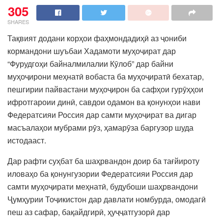
305
SHARES
Тақвият додани корҳои фаҳмондадиҳӣ аз ҷониби
кормандони шуъбаи Хадамоти муҳоҷират дар
“Фурудгоҳи байналмилалии Кӯлоб” дар байни
муҳоҷирони меҳнатӣ вобаста ба муҳоҷиратӣ бехатар,
пешгирии пайвастани муҳоҷирон ба сафҳои гурӯҳҳои
ифротгароии динӣ, савдои одамон ва қонунҳои нави
Федератсияи Россия дар самти муҳоҷират ва дигар
масъалаҳои мубрами рӯз, ҳамарӯза баргузор шуда
истодааст.
Дар рафти суҳбат ба шаҳрвандон доир ба тағйироту
иловаҳо ба қонунгузории Федератсияи Россия дар
самти муҳоҷирати меҳнатӣ, будубоши шаҳрвандони
Ҷумҳурии Тоҷикистон дар давлати номбурда, омодагӣ
пеш аз сафар, бақайдгирӣ, ҳуҷҷатгузорӣ дар