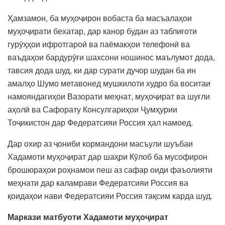
Ҳамзамон, ба муҳоҷирон вобаста ба масъалаҳои
муҳоҷирати бехатар, дар канор будан аз таблиғоти
гурӯҳҳои ифротгароӣ ва паёмакҳои телефонӣ ва
ваъдаҳои бардурӯғи шахсони ношинос маълумот дода,
тавсия дода шуд, ки дар сурати дучор шудан ба ин
амалҳо Шумо метавонед мушкилоти худро ба воситаи
намояндагиҳои Вазорати меҳнат, муҳоҷират ва шуғли
аҳолӣ ва Сафорату Консулгариҳои Ҷумҳурии
Тоҷикистон дар Федератсияи Россия ҳал намоед.
Дар охир аз ҷониби кормандони масъули шуъбаи
Хадамоти муҳоҷират дар шаҳри Кӯлоб ба мусофирон
брошюраҳои роҳнамои пеш аз сафар оиди фаъолияти
меҳнати дар каламрави Федератсияи Россия ва
қоидаҳои нави Федератсияи Россия тақсим карда шуд.
Маркази матбуоти Хадамоти муҳоҷират