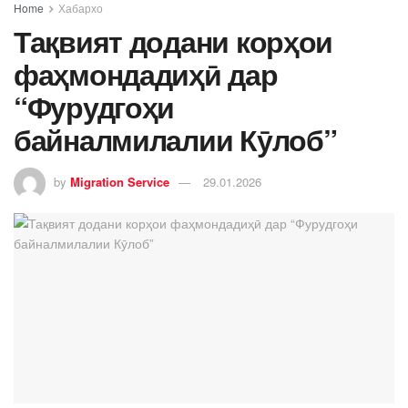
Home
Хабархо
Тақвият додани корҳои
фаҳмондадиҳӣ дар
“Фурудгоҳи
байналмилалии Кӯлоб”
by
Migration Service
29.01.2026