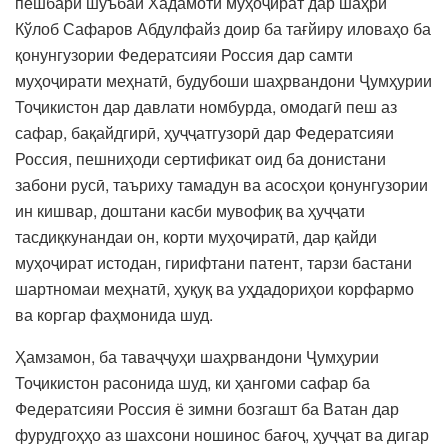
пешбари шуъбаи Хадамоти муҳоҷират дар шаҳри
Кўлоб Сафаров Абдулфайз доир ба тағйиру иловаҳо ба
қонунгузории Федератсияи Россия дар самти
муҳоҷирати меҳнатӣ, будубоши шаҳрвандони Ҷумҳурии
Тоҷикистон дар давлати номбурда, омодагӣ пеш аз
сафар, бақайдгирӣ, ҳуҷҷатгузорӣ дар Федератсияи
Россия, пешниҳоди сертификат оид ба донистани
забони русӣ, таъриху тамадун ва асосҳои қонунгузории
ин кишвар, доштани касби мувофиқ ва ҳуҷҷати
тасдиқкунандаи он, корти муҳоҷиратӣ, дар қайди
муҳоҷират истодан, гирифтани патент, тарзи бастани
шартномаи меҳнатӣ, ҳуқуқ ва уҳдадориҳои корфармо
ва коргар фаҳмонида шуд.
Ҳамзамон, ба таваҷҷуҳи шаҳрвандони Ҷумҳурии
Тоҷикистон расонида шуд, ки ҳангоми сафар ба
Федератсияи Россия ё зимни бозгашт ба Ватан дар
фурудгоҳҳо аз шахсони ношинос бағоҷ, ҳуҷҷат ва дигар