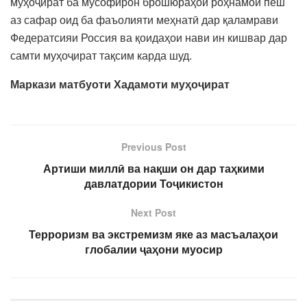
муҳоҷират ба мусофирон брошюраҳои роҳнамои пеш
аз сафар оид ба фаъолияти меҳнатӣ дар қаламрави
Федератсияи Россия ва қоидаҳои нави ин кишвар дар
самти муҳоҷират тақсим карда шуд.
Маркази матбуоти Хадамоти муҳоҷират
Previous Post
Артиши миллӣ ва нақши он дар таҳкими
давлатдории Тоҷикистон
Next Post
Терроризм ва экстремизм яке аз масъалаҳои
глобалии ҷаҳони муосир