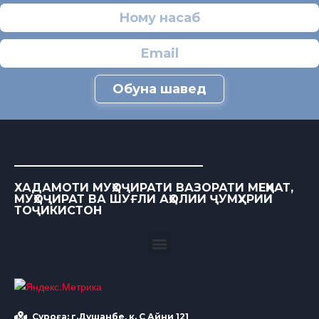
Обуна шавед
ХАДАМОТИ МУҲОҶИРАТИ ВАЗОРАТИ МЕҲНАТ,
МУҲОҶИРАТ ВА ШУҒЛИ АҲОЛИИ ҶУМҲУРИИ
ТОҶИКИСТОН
Суроға: г.Душанбе, к. С Айни 121