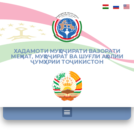
ХАДАМОТИ МУҲОҶИРАТИ ВАЗОРАТИ
МЕҲНАТ, МУҲОҶИРАТ ВА ШУҒЛИ АҲОЛИИ
ҶУМҲУРИИ ТОҶИКИСТОН