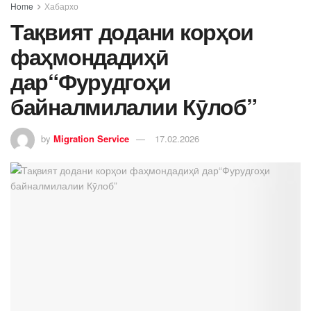
Home
Хабархо
Тақвият додани корҳои
фаҳмондадиҳӣ
дар“Фурудгоҳи
байналмилалии Кӯлоб”
by
Migration Service
17.02.2026