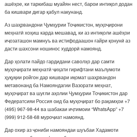
ашёҳое, ки таркибаш муайян нест, барои интиқол додан
ба кишвари дигар қабул накунанд.
Аз шаҳрвандони Ҷумҳурии Тоҷикистон, муҳоҷирони
меҳнатӣ хоҳиш карда мешавад, ки аз интиқоли ашёҳои
иҷозаташон мамнуъ ва истифодаашон ғайри қонунӣ аз
дасти шахсони ношинос худдорӣ намоянд.
Дар ҳолати пайдо гардидани саволҳо дар самти
муҳоҷирати меҳнатӣ ҷиҳати гирифтани маълумоти
ҳуқуқии ройгон дар кишвари иқомат шаҳрвандон
метавонанд ба Намояндагии Вазорати меҳнат,
муҳоҷират ва шуғли аҳолии Ҷумҳурии Тоҷикистон дар
Федератсияи Россия оид ба муҳоҷират бо рақамҳои +7
(495) 967-98-44 ва шабакаи иҷтимоии “WhatsApp” +7
(999) 912-58-68 муроҷиат намоянд.
Дар охир аз ҷониби намояндаи шуъбаи Хадамоти