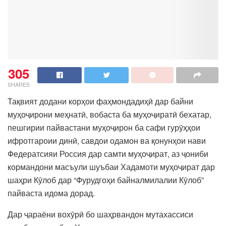
305
SHARES
Тақвият додани корҳои фаҳмондадиҳӣ дар байни
муҳоҷирони меҳнатӣ, вобаста ба муҳоҷиратӣ бехатар,
пешгирии пайвастани муҳоҷирон ба сафи гурӯҳҳои
ифротгароии динӣ, савдои одамон ва қонунҳои нави
Федератсияи Россия дар самти муҳоҷират, аз ҷониби
кормандони масъули шуъбаи Хадамоти муҳоҷират дар
шаҳри Кӯлоб дар “Фурудгоҳи байналмилалии Кӯлоб”
пайваста идома дорад.
Дар ҷараёни вохӯрӣ бо шаҳрвандон мутахассиси