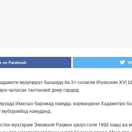
e on Facebook
Sh
Хадамоти муҳоҷират бахшида ба 31-солагии Иҷлосияи XVI 
дон ҷаласаи тантанавӣ доир гардид.
рзода Иматшо баромад намуда, кормандони Хадамотро ба 
у муборакбод намуданд.
истон муҳтарам Эмомалӣ Раҳмон ҳанӯз соли 1992 нақш ва 