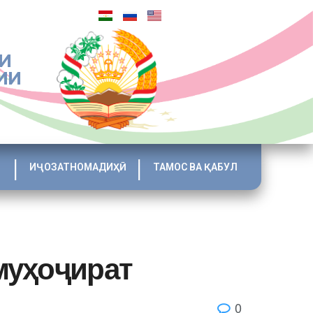
И
ИИ
ИҶОЗАТНОМАДИҲӢ
ТАМОС ВА ҚАБУЛ
муҳоҷират
0