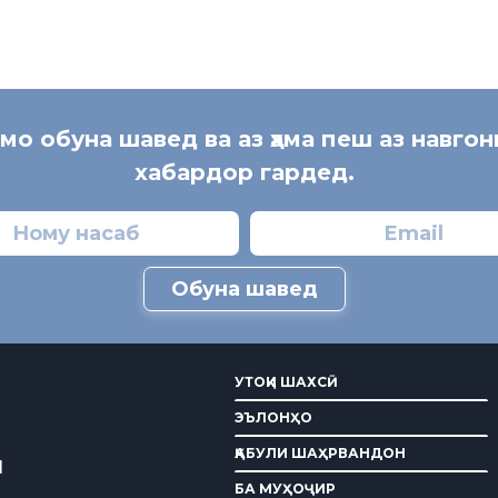
 мо обуна шавед ва аз ҳама пеш аз навгон
хабардор гардед.
Обуна шавед
УТОҚИ ШАХСӢ
ЭЪЛОНҲО
ҚАБУЛИ ШАҲРВАНДОН
И
БА МУҲОҶИР