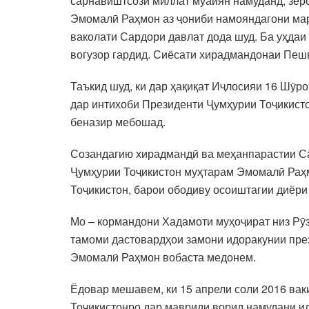
сарнавиштсози миллат муайян намуданд, зеро
Эмомалӣ Раҳмон аз ҷониби намояндагони мар
ваколати Сардори давлат дода шуд. Ба уҳдаи
вогузор гардид. Сиёсати хирадмандонаи Пешв
Таъкид шуд, ки дар ҳақиқат Иҷлосияи 16 Шӯр
дар интихоби Президенти Ҷумҳурии Тоҷикистон
беназир мебошад.
Созандагию хирадмандӣ ва меҳанпарастии Са
Ҷумҳурии Тоҷикистон муҳтарам Эмомалӣ Раҳмо
Тоҷикистон, барои ободиву осоиштагии диёри 
Мо – кормандони Хадамоти муҳоҷират низ Рӯз
тамоми дастовардҳои замони идоракунии пре
Эмомалӣ Раҳмон вобаста медонем.
Ёдовар мешавем, ки 15 апрели соли 2016 ва
Тоҷикистонро дар мавриди ворид намудани ил