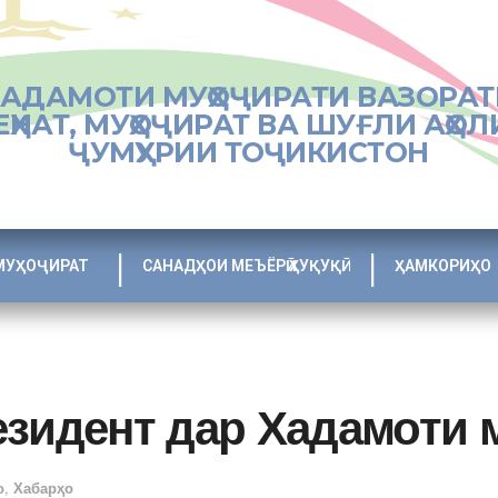
ХАДАМОТИ МУҲОҶИРАТИ ВАЗОРАТ
ЕҲНАТ, МУҲОҶИРАТ ВА ШУҒЛИ АҲОЛ
ҶУМҲУРИИ ТОҶИКИСТОН
МУҲОҶИРАТ
САНАДҲОИ МЕЪЁРӢ ҲУҚУҚӢ
ҲАМКОРИҲО
езидент дар Хадамоти 
о
,
Хабарҳо