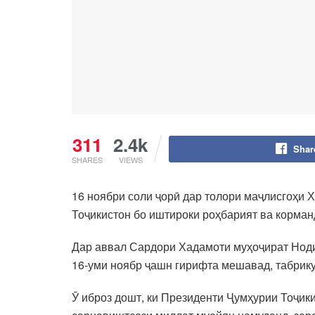
311
2.4k
Shar
SHARES
VIEWS
16 ноябри соли ҷорӣ дар толори маҷлисгоҳи 
Тоҷикистон бо иштироки роҳбарият ва корман
Дар аввал Сардори Хадамоти муҳоҷират Ноди
16-уми ноябр ҷашн гирифта мешавад, табрик
Ӯ иброз дошт, ки Президенти Ҷумҳурии Тоҷик