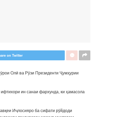
are on Twitter
Шӯрои Олӣ ва Рӯзи Президенти Ҷумҳурии
ифтихори ин санаи фархунда, ки ҳамасола
мавқеи Иҷлосияро ба сифати рӯйдоди