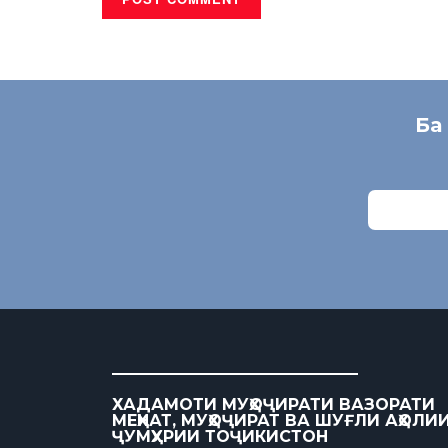
Ба
ХАДАМОТИ МУҲОҶИРАТИ ВАЗОРАТИ
МЕҲНАТ, МУҲОҶИРАТ ВА ШУҒЛИ АҲОЛИ
ҶУМҲУРИИ ТОҶИКИСТОН