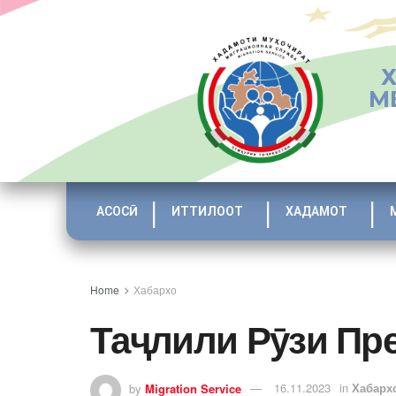
М
АСОСӢ
ИТТИЛООТ
ХАДАМОТ
Home
Хабархо
Таҷлили Рӯзи Пр
by
Migration Service
16.11.2023
in
Хабарх