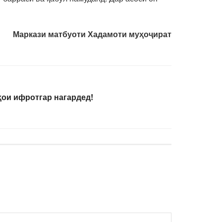
Маркази матбуоти Хадамоти муҳоҷират
ои ифротгар нагардед!