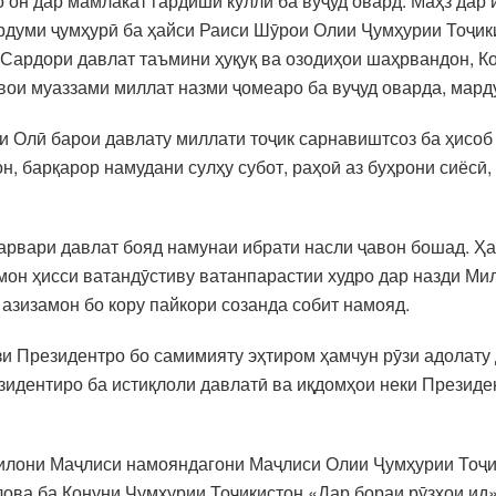
 он дар мамлакат гардиши куллӣ ба вуҷуд овард. Маҳз дар 
думи ҷумҳурӣ ба ҳайси Раиси Шӯрои Олии Ҷумҳурии Тоҷикис
 Сардори давлат таъмини ҳуқуқ ва озодиҳои шаҳрвандон, К
ои муаззами миллат назми ҷомеаро ба вуҷуд оварда, мард
ои Олӣ барои давлату миллати тоҷик сарнавиштсоз ба ҳисо
, барқарор намудани сулҳу субот, раҳоӣ аз буҳрони сиёсӣ
рвари давлат бояд намунаи ибрати насли ҷавон бошад. Ҳа
н ҳисси ватандӯстиву ватанпарастии худро дар назди Мил
азизамон бо кору пайкори созанда собит намояд.
и Президентро бо самимияту эҳтиром ҳамчун рӯзи адолату
зидентиро ба истиқлоли давлатӣ ва иқдомҳои неки Президе
килони Маҷлиси намояндагони Маҷлиси Олии Ҷумҳурии Тоҷ
ова ба Қонуни Ҷумҳурии Тоҷикистон «Дар бораи рӯзҳои ид»