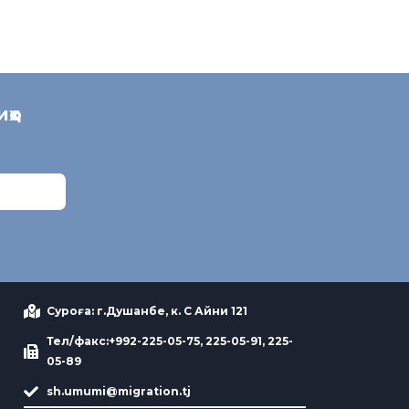
иҳо
Суроға: г.Душанбе, к. С Айни 121
Тел/факс:+992-225-05-75, 225-05-91, 225-
05-89
sh.umumi@migration.tj