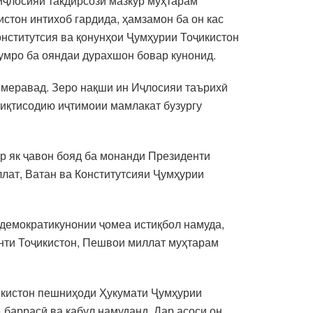
иҷлосияи такдирсози мазкур муҳтарам
тон интихоб гардида, ҳамзамон ба он кас
онститутсия ва қонунҳои Ҷумҳурии Тоҷикистон
умро ба ояндаи дурахшон бовар кунонид.
б меравад. Зеро нақши ин Иҷлосияи таърихӣ
, иқтисодию иҷтимоии мамлакат бузургу
р як ҷавон бояд ба монанди Президенти
лат, Ватан ва Конститутсияи Ҷумҳурии
 демократикунонии ҷомеа истиқбол намуда,
нти Тоҷикистон, Пешвои миллат муҳтарам
икистон пешниҳоди Ҳукумати Ҷумҳурии
 баррасӣ ва қабул намуданд. Дар асоси он