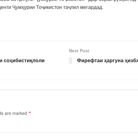
енти Ҷумҳурии Тоҷикистон таҷлил мегардад.
Next Post
и соҳибистиқлоли
Фирефтаи ҳаргуна ҳизбҳ
lds are marked
*