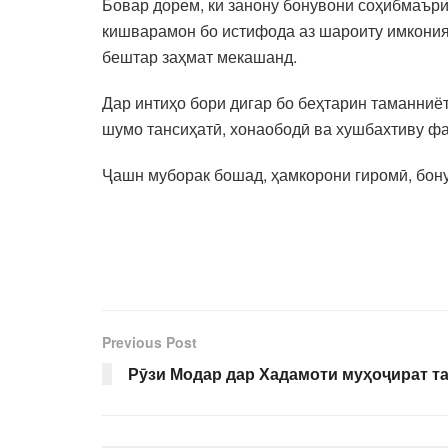
Бовар дорем, ки занону бонувони соҳибмаъри
кишварамон бо истифода аз шароиту имкония
бештар заҳмат мекашанд.
Дар интиҳо бори дигар бо беҳтарин таманниё
шумо тансиҳатӣ, хонаободӣ ва хушбахтиву фа
Ҷашн муборак бошад, ҳамкорони гиромӣ, бону
Previous Post
Рӯзи Модар дар Хадамоти муҳоҷират т