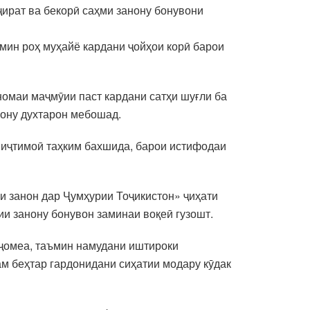
ҷират ва бекорӣ саҳми занону бонувони
мин роҳ муҳайё кардани ҷойҳои корӣ барои
номаи маҷмӯии паст кардани сатҳи шуғли ба
нону духтарон мебошад.
 иҷтимоӣ таҳким бахшида, барои истифодаи
и занон дар Ҷумҳурии Тоҷикистон» ҷиҳати
ии занону бонувон заминаи воқеӣ гузошт.
 ҷомеа, таъмин намудани иштироки
ам беҳтар гардонидани сиҳатии модару кӯдак