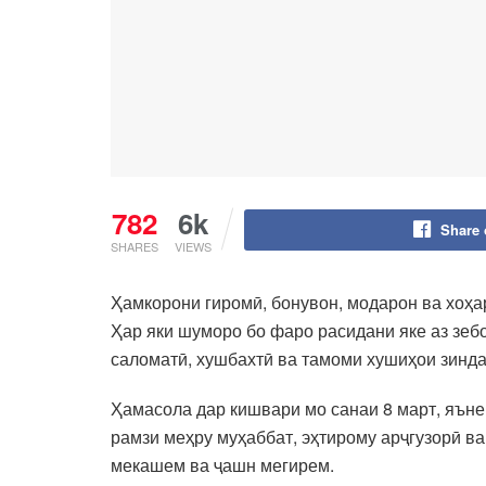
782
6k
Share
SHARES
VIEWS
Ҳамкорони гиромӣ, бонувон, модарон ва хоҳа
Ҳар яки шуморо бо фаро расидани яке аз зебо
саломатӣ, хушбахтӣ ва тамоми хушиҳои зинд
Ҳамасола дар кишвари мо санаи 8 март, яъне 
рамзи меҳру муҳаббат, эҳтирому арҷгузорӣ в
мекашем ва ҷашн мегирем.