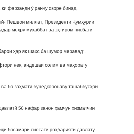
ки фарзанди ӯ ранҷу озоре бинад.
лӣ- Пешвои миллат, Президенти Ҷумҳурии
қадар меҳру муҳаббат ва эҳтиром нисбати
барои ҳар як шахс ба шумор меравад”.
фтори нек, андешаи солим ва маҳорату
 ва бо заҳмати бунёдкоронаву ташаббусҳои
давлатӣ 56 нафар занон ҳамчун хизматчии
иқи босамари сиёсати роҳбарияти давлату