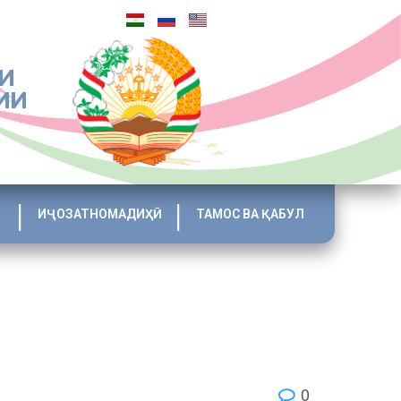
И
ИИ
ИҶОЗАТНОМАДИҲӢ
ТАМОС ВА ҚАБУЛ
0