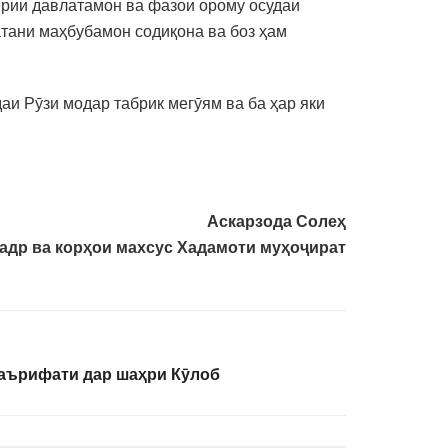
ёрии давлатамон ва фазои орому осудаи
тани маҳбубамон содиқона ва боз ҳам
аи Рӯзи модар табрик мегӯям ва ба ҳар яки
Аскарзода Солеҳ
кадр ва корҳои махсус Хадамоти муҳоҷират
аърифати дар шаҳри Кӯлоб