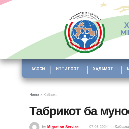
М
АСОСӢ
ИТТИЛООТ
ХАДАМОТ
Home
Хабархо
Табрикот ба мун
by
Migration Service
07.03.2024
in
Хабарх