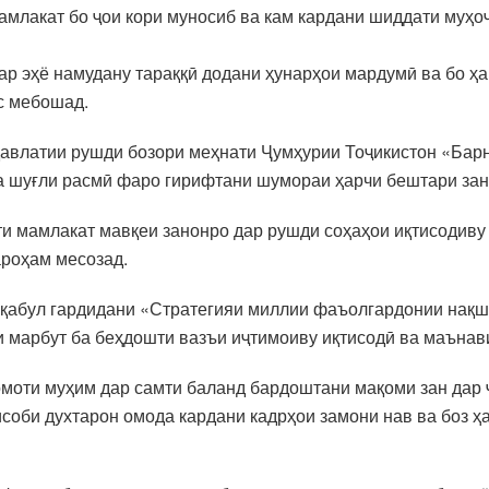
амлакат бо ҷои кори муносиб ва кам кардани шиддати муҳо
ар эҳё намудану тараққӣ додани ҳунарҳои мардумӣ ва бо ҳа
с мебошад.
давлатии рушди бозори меҳнати Ҷумҳурии Тоҷикистон «Бар
ба шуғли расмӣ фаро гирифтани шумораи ҳарчи бештари за
ти мамлакат мавқеи занонро дар рушди соҳаҳои иқтисодиву
ароҳам месозад.
 қабул гардидани «Стратегияи миллии фаъолгардонии нақш
и марбут ба беҳдошти вазъи иҷтимоиву иқтисодӣ ва маънав
омоти муҳим дар самти баланд бардоштани мақоми зан дар
исоби духтарон омода кардани кадрҳои замони нав ва боз ҳ