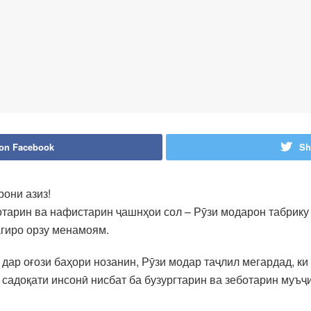
 on Facebook
Sh
рони азиз!
тарин ва нафистарин ҷашнҳои сол – Рӯзи модарон табрику т
агиро орзу менамоям.
дар оғози баҳори нозанин, Рӯзи модар таҷлил мегардад, ки
а садоқати инсонӣ нисбат ба бузургтарин ва зеботарин муъ