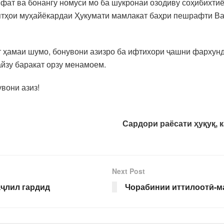
фат ва бонангу номуси мо ба шукронаи озодиву соҳибихти
тҳои муҳайёкардаи Ҳукумати мамлакат баҳри пешрафти Ва
т ҳамаи шумо, бонувони азизро ба ифтихори ҷашни фархунд
йзу баракат орзу менамоем.
вони азиз!
Сардори раёсати ҳуқуқ, 
Next Post
аҷлил гардид
Чорабинии иттилоотӣ-м