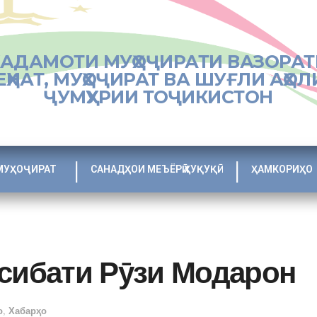
ХАДАМОТИ МУҲОҶИРАТИ ВАЗОРАТ
ЕҲНАТ, МУҲОҶИРАТ ВА ШУҒЛИ АҲОЛ
ҶУМҲУРИИ ТОҶИКИСТОН
МУҲОҶИРАТ
САНАДҲОИ МЕЪЁРӢ ҲУҚУҚӢ
ҲАМКОРИҲО
осибати Рӯзи Модарон
о
,
Хабарҳо