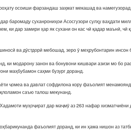
 роҳату осоиши фарзандаш заҳмат мекашад ва намегузорад, 
дар баромаду суханрониҳои Асосгузори сулҳу ваҳдати мил
, ки дар замири ҳар як сухани он кас чӣ қадар маънӣ, чӣ 
ршиносӣ ва дӯстдорӣ мебошад, зеро ӯ меҳрубонтарин инсон 
д, ки модарону занон ва бонувони кишвари азизи мо бо ра
они маҳбубамон саҳми бузург доранд.
ҳаёти ҷомеа ва давлат софдилона кору фаъолият менамоянд
иқлоламон саъю талош мекунанд.
 Хадамоти муҳоҷират дар маҷмӯ аз 263 нафар хизматчиёни 
оҳбарикунанда фаъолият доранд, ки ин ҳама нишон аз татб