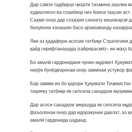
Дар самти тадбирҳо ҷиҳати таъмини аҳолии м
худиштиғол ва соҳибкор низ боиси таҳсин аст.
Саҳми онҳо дар соҳаҳои саноату кишоварзӣ д
бонувони хонашин басо арзишманду назарра
Яке аз ҳадафҳои асосии татбиқи Стратегияи 
қайд гирифтанашуда (ғайрирасмӣ)» ин маҳз 
Бо амалӣ гардонидани чунин иқдомот Ҳукума
нерӯи бунёдкоронаи онҳо заминаи устувор ф
Бар замми ин бо қарори Ҳукумати Тоҷикистон
таҳияву татбиқи як силсила санадҳои муҳимм
Дар асоси санадҳои зикршуда як силсила иқд
фаъолонаи онҳо дар идоракунии давлат, аз ҳ
амалӣ гардонида шуданд.