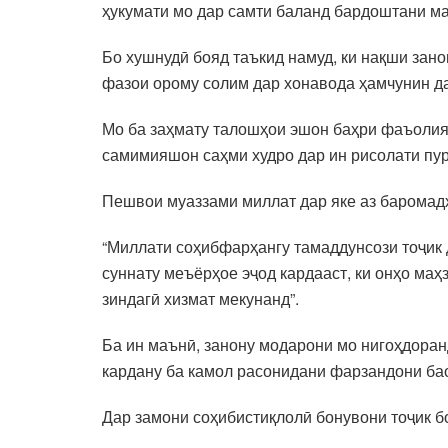
ҳукумати мо дар самти баланд бардоштани м
Бо хушнудӣ бояд таъкид намуд, ки нақши зан
фазои орому солим дар хонавода ҳамчунин да
Мо ба заҳмату талошҳои эшон баҳри фаъолия
самимияшон саҳми худро дар ин рисолати пу
Пешвои муаззами миллат дар яке аз баромад
“Миллати соҳибфарҳангу тамаддунсози тоҷик 
суннату меъёрҳое эҷод кардааст, ки онҳо ма
зиндагӣ хизмат мекунанд”.
Ба ин маънӣ, занону модарони мо нигоҳдоран
кардану ба камол расонидани фарзандони ба
Дар замони соҳибистиқлолӣ бонувони тоҷик б