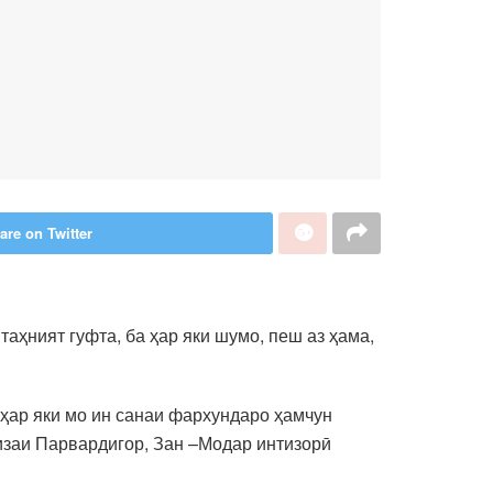
are on Twitter
аҳният гуфта, ба ҳар яки шумо, пеш аз ҳама,
 ҳар яки мо ин санаи фархундаро ҳамчун
ҷизаи Парвардигор, Зан –Модар интизорӣ