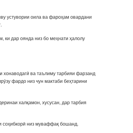
иву устувории оила ва фароҳам овардани
.
 ки дар оянда низ бо меҳнати ҳалолу
ои хонаводагӣ ва таълиму тарбияи фарзанд
мрӯзу фардо низ чун мактаби беҳтарини
еринаи халқамон, хусусан, дар тарбия
аи соҳибкорӣ низ муваффақ бошанд.