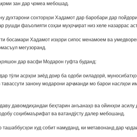
ақоми зан дар ҷомеа мебошад.
ону духтарони сохторҳои Хадамот дар баробари дар пойдор
р рушди фаъолияти соҳаи муҳоҷират низ хеле назаррас аст
ти босамари Хадамот изҳори сипос менамоем ва умедворем,
рмасъул мегузоранд.
ҳояшон дар васфи Модарон гуфта буданд:
дар тӯли асрҳои зиёд доир ба одоби оиладорӣ, муносибатҳ
ҳз тавассути занону модарони арҷманди мо барои наслҳои и
даву давомдиҳандаи беҳтарин анъанаҳо ва ойинҳои асилу д
одобу соҳибмаърифат ва ватандӯсту далер мебошанд.
о ташаббусҳои худ собит намуданд, ки метавонанд дар ҷод