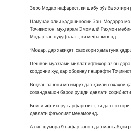
Зеро Модар нафарест, ки шабу рӯз ба хотири
Намунаи олии қадршиносии Зан- Модарро мо 
Тоҷикистон, муҳтарам Эмомалӣ Раҳмон мебинем
Модар зан нуҳуфтааст, ки мефармоянд:
“Модар, дар ҳақиқат, сазовори ҳама гуна қад
Пешвои муаззами миллат ифтихор аз он доран
кордонии худ дар ободиву пешрафти Тоҷикист
Воқеан занони мо имрӯз дар ҳамаи соҳаҳои 
созандаашон барои рушди давлати соҳибист
Боиси ифтихору сарфарозист, ки дар сохтори
давлатӣ фаъолият менамоянд.
Аз ин шумора 9 нафар занон дар мансабҳои р