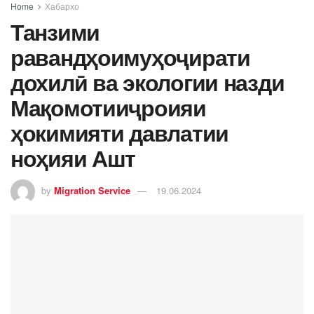
Home
Хабархо
Танзими
равандҳоимуҳоҷирати
дохилӣ ва экологии назди
Мақомотииҷроияи
ҳокимияти давлатии
ноҳияи Ашт
by
Migration Service
19.06.2024