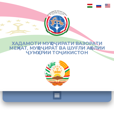
ХАДАМОТИ МУҲОҶИРАТИ ВАЗОРАТИ
МЕҲНАТ, МУҲОҶИРАТ ВА ШУҒЛИ АҲОЛИИ
ҶУМҲУРИИ ТОҶИКИСТОН