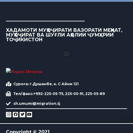
ХАДАМОТИ МУҲОҶИРАТИ ВАЗОРАТИ МЕҲНАТ,
МУҲОҶИРАТ ВА ШУҒЛИ АҲОЛИИ ҶУМҲУРИИ
ТОҶИКИСТОН
Суроға: г.Душанбе, к. С Айни 121
Тел/факс:+992-225-05-75, 225-05-91, 225-05-89
sh.umumi@migration.tj
Copyright © 2021