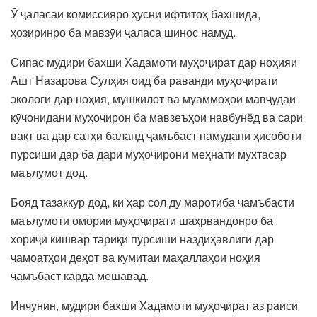
Ӯ ҷаласаи комиссияро ҳусни ифтитоҳ бахшида,
ҳозиринро ба мавзӯи ҷаласа шинос намуд.
Сипас мудири бахши Хадамоти муҳоҷират дар ноҳияи
Ашт Назарова Сулҳия оид ба раванди муҳоҷирати
экологӣ дар ноҳия, мушкилот ва муаммоҳои мавҷудаи
кӯчонидани муҳоҷирон ба мавзеъҳои навбунёд ва сари
вақт ва дар сатҳи баланд ҷамъбаст намудани ҳисоботи
пурсишӣ дар ба дари муҳоҷирони меҳнатӣ мухтасар
маълумот дод.
Бояд тазаккур дод, ки ҳар сол ду маротиба ҷамъбасти
маълумоти омории муҳоҷирати шаҳрвандонро ба
хориҷи кишвар тариқи пурсиши наздиҳавлигӣ дар
ҷамоатҳои деҳот ва кумитаи маҳаллаҳои ноҳия
ҷамъбаст карда мешавад.
Инчунин, мудири бахши Хадамоти муҳоҷират аз раиси