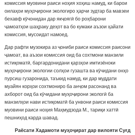
комиссия муовини раиси ноҳия хоҳиш намуд, ки барои
оилаҳои муҳоҷирони экологиро ҳарчи зудтар ба мавзеи
бехавф кӯчонидан дар якҷоягӣ бо роҳбарони
ҷамоатҳои шаҳраку деҳот ва бо кумаки аъзои ҳайати
комиссия, мусоидат намоед.
Дар рафти музокира аз ҷониби раиси комиссия раисони
ҷамоат, ва аъзои комиссия оид ба сохтмони манзили
истиқоматӣ, баргардонидани қарзҳои имтизёноки
муҳоҷирони экологии солҳои гузашта ва кӯчидани онҳо
пурсиш гузаронида, таъкид намуд, ки дар муддати
муайян корҳои сохтмониро ба анҷом расонанд ва
ахборот оид ба кӯчидани муҳоҷирони экологӣ ба
манзилҳои нави истиқоматӣ ба унвони раиси комиссия
муовини раиси ноҳия Маҳмудзода М., тариқи хаттӣ
пешниҳод карда шавад.
Раёсати Хадамоти муҳоҷират дар вилояти Суғд