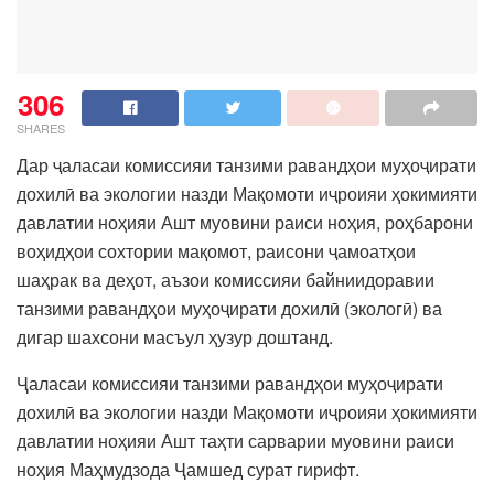
306
SHARES
Дар ҷаласаи комиссияи танзими равандҳои муҳоҷирати
дохилӣ ва экологии назди Мақомоти иҷроияи ҳокимияти
давлатии ноҳияи Ашт муовини раиси ноҳия, роҳбарони
воҳидҳои сохтории мақомот, раисони ҷамоатҳои
шаҳрак ва деҳот, аъзои комиссияи байниидоравии
танзими равандҳои муҳоҷирати дохилӣ (экологӣ) ва
дигар шахсони масъул ҳузур доштанд.
Ҷаласаи комиссияи танзими равандҳои муҳоҷирати
дохилӣ ва экологии назди Мақомоти иҷроияи ҳокимияти
давлатии ноҳияи Ашт таҳти сарварии муовини раиси
ноҳия Маҳмудзода Ҷамшед сурат гирифт.