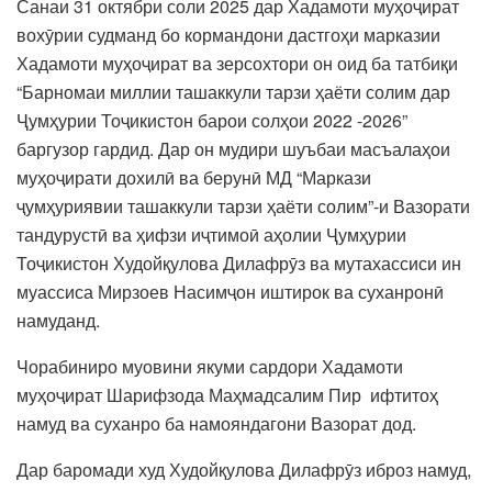
Санаи 31 октябри соли 2025 дар Хадамоти муҳоҷират
вохӯрии судманд бо кормандони дастгоҳи марказии
Хадамоти муҳоҷират ва зерсохтори он оид ба татбиқи
“Барномаи миллии ташаккули тарзи ҳаёти солим дар
Ҷумҳурии Тоҷикистон барои солҳои 2022 -2026”
баргузор гардид. Дар он мудири шуъбаи масъалаҳои
муҳоҷирати дохилӣ ва берунӣ МД “Маркази
ҷумҳуриявии ташаккули тарзи ҳаёти солим”-и Вазорати
тандурустӣ ва ҳифзи иҷтимоӣ аҳолии Ҷумҳурии
Тоҷикистон Худойқулова Дилафрӯз ва мутахассиси ин
муассиса Мирзоев Насимҷон иштирок ва суханронӣ
намуданд.
Чорабиниро муовини якуми сардори Хадамоти
муҳоҷират Шарифзода Маҳмадсалим Пир ифтитоҳ
намуд ва суханро ба намояндагони Вазорат дод.
Дар баромади худ Худойқулова Дилафрӯз иброз намуд,