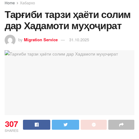
Home
Хабархо
Тарғиби тарзи ҳаёти солим
дар Хадамоти муҳоҷират
by
Migration Service
31.10.2025
307
SHARES