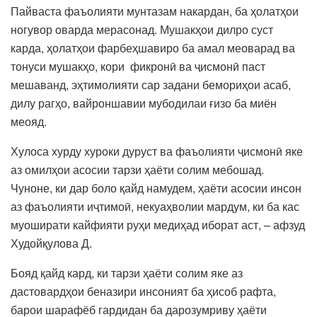
Пайваста фаъолияти мунтазам накардан, ба ҳолатҳои
ногувор оварда мерасонад. Мушакҳои дилро суст
карда, ҳолатҳои фарбеҳшавиро ба амал меоварад ва
тонуси мушакҳо, кори фикронӣ ва ҷисмонӣ паст
мешаванд, эҳтимолияти сар задани бемориҳои асаб,
дилу рагҳо, вайроншавии мубодилаи ғизо ба миён
меояд.
Хулоса хурду хуроки дуруст ва фаъолияти ҷисмонӣ яке
аз омилҳои асосии тарзи ҳаёти солим мебошад.
Чуноне, ки дар боло қайд намудем, ҳаёти асосии инсон
аз фаъолияти иҷтимоӣ, некуаҳволии мардум, ки ба кас
муоширати кайфияти руҳи медиҳад иборат аст, – афзуд
Худойқулова Д.
Бояд қайд кард, ки тарзи ҳаёти солим яке аз
дастовардҳои беназири инсоният ба ҳисоб рафта,
барои шарафёб гардидан ба дарозумриву ҳаёти