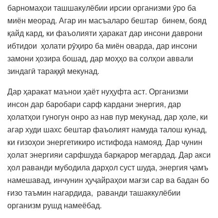
барномаҳои ташшакулёбии ирсии организми ӯро ба
миён меорад. Агар ин масъаларо бештар бинем, бояд
қайд кард, ки фаъолияти ҳаракат дар инсони даврони
ибтидои ҳолати рӯҳиро ба миён оварда, дар инсони
замони ҳозира бошад, дар моҳҳо ва солҳои аввали
зиндагӣ тараққӣ мекунад.
Дар ҳаракат маънои ҳаёт нуҳуфта аст. Организми
инсон дар баробари сарф кардани энергия, дар
ҳолатҳои гуногун онро аз нав пур мекунад, дар ҳоле, ки
агар худи шахс бештар фаъолият намуда талош кунад,
ки ғизоҳои энергетикиро истифода намояд. Дар чунин
ҳолат энергияи сарфшуда барқарор мегардад. Дар акси
ҳол раванди мубодила дарҳол суст шуда, энергия ҷамъ
намешавад, инчунин ҳуҷайраҳои мағзи сар ва бадан бо
ғизо таъмин нагардида, раванди ташаккулёбии
организм рушд намеёбад.