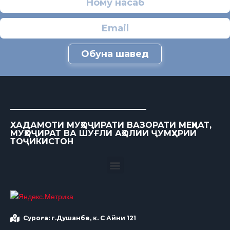
Обуна шавед
ХАДАМОТИ МУҲОҶИРАТИ ВАЗОРАТИ МЕҲНАТ,
МУҲОҶИРАТ ВА ШУҒЛИ АҲОЛИИ ҶУМҲУРИИ
ТОҶИКИСТОН
Суроға: г.Душанбе, к. С Айни 121