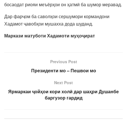
босаодат риояи меъёрҳои он ҳатмӣ ба шумор меравад.
Дар фарҷом ба саволҳои сершумори кормандони
Хадамот ҷавобҳои мушахха дода шуданд.
Маркази матуботи Хадамоти муҳоҷират
Previous Post
Президенти мо – Пешвои мо
Next Post
Ярмаркаи ҷойҳои кори холӣ дар шаҳри Душанбе
баргузор гардид