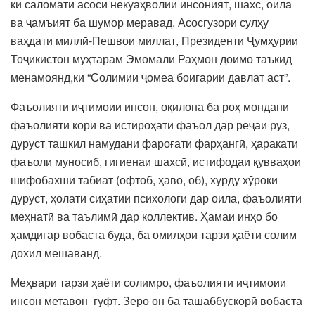
ки саломатӣ асоси некӯаҳволии инсоният, шахс, оила
ва ҷамъият ба шумор меравад. Асосгузори сулҳу
ваҳдати миллӣ-Пешвои миллат, Президенти Ҷумҳурии
Тоҷикистон муҳтарам Эмомалӣ Раҳмон доимо таъкид
менамоянд,ки “Солимии ҷомеа боигарии давлат аст”.
Фаъолияти иҷтимоии инсон, оқилона ба роҳ мондани
фаъолияти корӣ ва истироҳати фаъол дар реҷаи рӯз,
дуруст ташкил намудани фароғати фарҳангӣ, ҳаракати
фаъоли муносиб, гигиенаи шахсӣ, истифодаи қувваҳои
шифобахши табиат (офтоб, ҳаво, об), хурду хӯроки
дуруст, ҳолати сиҳатии психологӣ дар оила, фаъолияти
меҳнатӣ ва таълимӣ дар коллектив. Ҳамаи инҳо бо
ҳамдигар вобаста буда, ба омилҳои тарзи ҳаёти солим
дохил мешаванд.
Меҳвари тарзи ҳаёти солимро, фаъолияти иҷтимоии
инсон метавон гуфт. Зеро он ба ташаббускорӣ вобаста