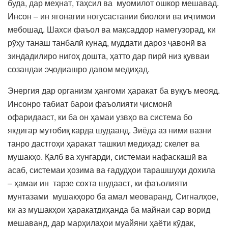
буда, дар меҳнат, таҳсил ва муомилот ошкор мешавад.
Инсон – ин ягонагии ногусастании биологӣ ва иҷтимоӣ
мебошад. Шахси фаъол ва мақсаддор намегузорад, ки
рӯҳу танаш танбалӣ кунад, муддати дароз ҷавонӣ ва
зиндадилиро нигоҳ дошта, ҳатто дар пирӣ низ қувваи
созандаи эҷодиашро давом медиҳад.
Энергия дар организм ҳангоми ҳаракат ба вуқуъ меояд.
Инсонро табиат барои фаъолияти ҷисмонӣ
офаридааст, ки ба он ҳамаи узвҳо ва система бо
якдигар мутобиқ карда шудаанд. Зиёда аз ними вазни
танро дастгоҳи ҳаракат ташкил медиҳад: скелет ва
мушакҳо. Қалб ва хунгарди, системаи нафаскашӣ ва
асаб, системаи ҳозима ва ғадудҳои тарашшуҳи дохила
– ҳамаи ин тарзе сохта шудааст, ки фаъолияти
мунтазами мушакҳоро ба амал меоваранд. Сигналҳое,
ки аз мушакҳои ҳаракатдиҳанда ба майнаи сар ворид
мешаванд, дар марҳилаҳои муайяни ҳаёти кӯдак,