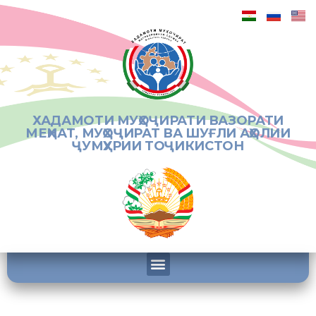
ХАДАМОТИ МУҲОҶИРАТИ ВАЗОРАТИ
МЕҲНАТ, МУҲОҶИРАТ ВА ШУҒЛИ АҲОЛИИ
ҶУМҲУРИИ ТОҶИКИСТОН