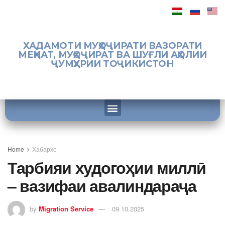
ХАДАМОТИ МУҲОҶИРАТИ ВАЗОРАТИ
МЕҲНАТ, МУҲОҶИРАТ ВА ШУҒЛИ АҲОЛИИ
ҶУМҲУРИИ ТОҶИКИСТОН
Home
Хабархо
Тарбияи худогоҳии миллӣ
– вазифаи авалиндараҷа
by
Migration Service
09.10.2025