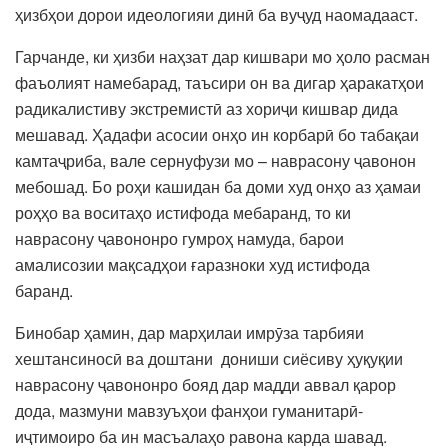
ҳизбҳои дорои идеологияи динӣ ба вуҷуд наомадааст.
Гарчанде, ки ҳизби наҳзат дар кишвари мо ҳоло расман
фаъолият намебарад, таъсири он ва дигар ҳаракатҳои
радикалистиву экстремистӣ аз хориҷи кишвар дида
мешавад. Ҳадафи асосии онҳо ин корбарӣ бо табақаи
камтаҷриба, вале сернуфузи мо – наврасону ҷавонон
мебошад. Бо роҳи кашидан ба доми худ онҳо аз ҳамаи
роҳҳо ва воситаҳо истифода мебаранд, то ки
наврасону ҷавононро гумроҳ намуда, барои
амалисозии мақсадҳои ғаразноки худ истифода
баранд.
Бинобар ҳамин, дар марҳилаи имрӯза тарбияи
хештансиносӣ ва доштани дониши сиёсиву ҳуқуқии
наврасону ҷавононро бояд дар мадди аввал қарор
дода, мазмуни мавзуъҳои фанҳои гуманитарӣ-
иҷтимоиро ба ин масъалаҳо равона карда шавад.