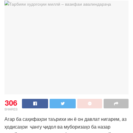
306
SHARES
Агар ба саҳифаҳои таърихи ин ё он давлат нигарем, аз
ҳодисаҳои ҷангу ҷидол ва муборизаҳо ба назар