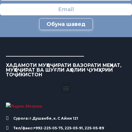
Обуна шавед
ХАДАМОТИ МУҲОҶИРАТИ ВАЗОРАТИ МЕҲНАТ,
МУҲОҶИРАТ ВА ШУҒЛИ АҲОЛИИ ҶУМҲУРИИ
ТОҶИКИСТОН
Суроға: г.Душанбе, к. С Айни 121
Тел/факс:+992-225-05-75, 225-05-91, 225-05-89