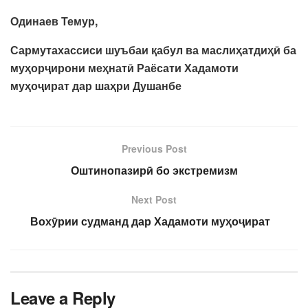
Одинаев Темур,
Сармутахассиси шуъбаи қабул ва маслиҳатдиҳӣ ба
муҳорҷирони меҳнатӣ Раёсати Хадамоти
муҳоҷират дар шаҳри Душанбе
Previous Post
Оштинопазирӣ бо экстремизм
Next Post
Вохӯрии судманд дар Хадамоти муҳоҷират
Leave a Reply