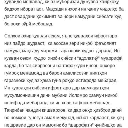
ҳувайдо мешавад, ки аз муборизаи ду қувва хайрхоҳу
бадхоҳ иборат аст. Мақсади ниҳоии ин ҷангу ҷидолҳо ба
даст овардани ҳокимият ва ҷорӣ намудани сиёсати худ
бо роҳи зӯрӣ мебошад.
Солҳои охир қувваи сеюм, яъне қувваҳои ифротгаро
низ пайдо шудааст, ки асосан зери ниқоб фаъолият
намуда, мақсаду мароми ғаразноки худро доранд. Ин
қувваи сеюм худро ҳизби сиёсии “адолатҷӯ” муаррифӣ
карда, бо таъсиррасонӣ ба тафаккури инсон онҳоро
гумроҳ менамояд ва барои амалисозии ниятҳои
ғаразноки худ аз ҳама гуна роҳҳо истифода мебарад.
Ин қувваҳои сиёсии ифротгаро дар мамлакатҳои
мусулмоннишин дини мубини Исломро ҳамчун ниқоб
истифода мебаранд, ки ин хеле хафнок мебошад.
Таҷрибаи чандин кишварҳое, ки дар онҳо ҳизбҳои динӣ
бо номҳои гуногун амал мекунад, исбот кардааст, ки ҳеҷ
пешравие дар он мамолик бо “шарофати” ҷунбишҳо ва