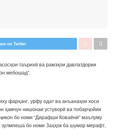
are on Twitter
асосҳои таърихӣ ва рамзҳои давлатдории
он мебошад”.
иху фарҳанг, урфу одат ва анъанаҳои хоси
он ҳамчун нишонаи устуворӣ ва побарҷойии
тоҷикон бо номи “Дирафши Коваёнӣ” маълуму
и зулмпеша бо номи Заҳҳок ба шумор мерафт,