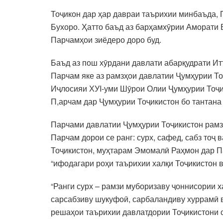
Тоҷикон дар ҳар давраи таърихии минбаъда, 
Бухоро. Ҳатто баъд аз барҳамхӯрии Аморати 
Парчамҳои зиёдеро доро буд.
Баъд аз пош хӯрдани давлати абарқудрати Итт
Парчам яке аз рамзҳои давлатии Ҷумҳурии Тоҷ
Иҷлосияи ХУI-уми Шӯрои Олии Ҷумҳурии Тоҷик
П,арчам дар Ҷумҳурии Тоҷикистон бо тантан
Парчами давлатии Ҷумҳурии Тоҷикистон рамзи
Парчам дорои се ранг: сурх, сафед, сабз то
Тоҷикистон, муҳтарам Эмомалӣ Раҳмон дар Па
“ифодагари роҳи таърихии халқи Тоҷикистон 
“Ранги сурх – рамзи муборизаву ҷоннисории х
сарсабзиву шукуфоӣ, сарбаландиву хуррамӣ в
решаҳои таърихии давлатдории Тоҷикистони 