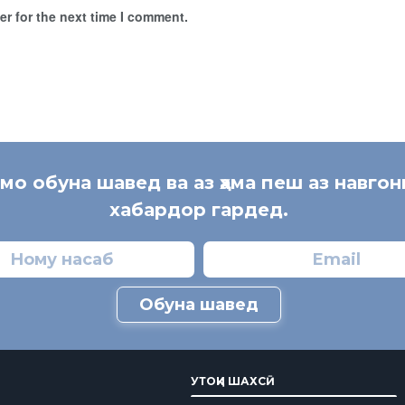
r for the next time I comment.
 мо обуна шавед ва аз ҳама пеш аз навгон
хабардор гардед.
Обуна шавед
УТОҚИ ШАХСӢ