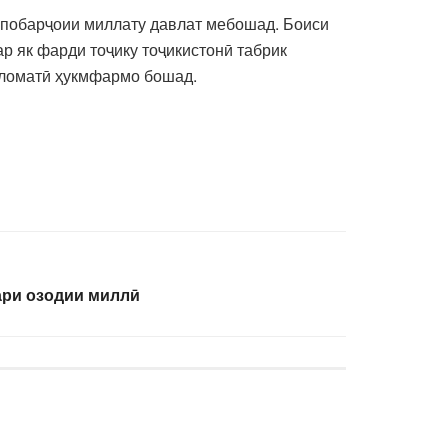
 побарҷоии миллату давлат мебошад. Боиси
р як фарди тоҷику тоҷикистонӣ табрик
саломатӣ ҳукмфармо бошад.
ри озодии миллӣ