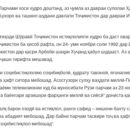
Парчами хоси худро доштанд, аз ҷумла аз давраи сулолаи
Бухоро ва ташкил шудани давлати Тоҷикистон дар давраи 
иҳоди Шӯравӣ Тоҷикистон истиқлолияти худро ба даст овар
икистон ба ҳисоб рафта, он 24- уми ноябри соли 1992 дар 
истон дар қасри Арбоби шаҳри Хуҷанд қабул шудааст. Аз ҳа
а ҷашн гирифта мешавад.
 соҳибистиқлолию соҳибиқболӣ, қудрату тавоноӣ, ягонагию
ҷ ва ҳафт ситора мебошад. Асосгузори сулҳу ваҳдати миллӣ
ёми телевизионии худ ба муносибати Рӯзи парчам аз 23 н
ва баёнгари арзишҳои фарҳанги миллӣ ва сиёсӣ” дониста қа
алқ барои озодӣ ва истиқлол, ранги сафед – нишони бахту с
а абадият мебошад. Дар байни парчам тасвири тоҷ ва ҳафт 
соҳибистиқлол мебошад”.