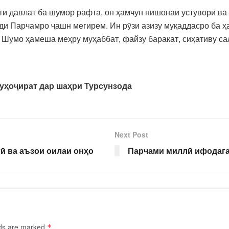
ти давлат ба шумор рафта, он ҳамчун нишонаи устуворӣ ва
ди Парчамро ҷашн мегирем. Ин рӯзи азизу муқаддасро ба ҳа
ки Шумо ҳамеша меҳру муҳаббат, файзу баракат, сиҳативу 
уҳоҷират дар шаҳри Турсунзода
Next Post
ӣ ва аъзои оилаи онҳо
Парчами миллӣ ифодага
lds are marked
*