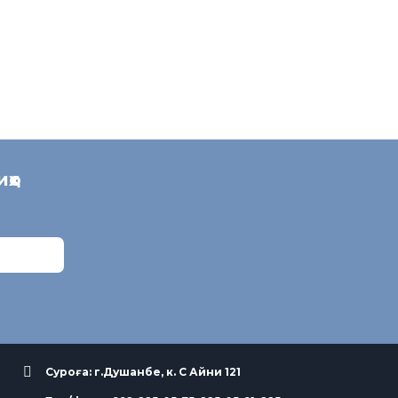
иҳо
Суроға: г.Душанбе, к. С Айни 121