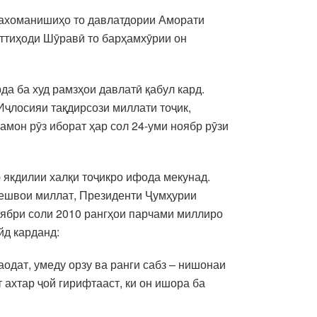
 Ҳахоманишиҳо то давлатдории Аморати
Иттиҳоди Шӯравӣ то барҳамхӯрии он
да ба худ рамзҳои давлатӣ қабул кард.
Иҷлосияи тақдирсози миллати тоҷик,
мон рӯз иборат ҳар сол 24-уми ноябр рӯзи
 якдилии халқи тоҷикро ифода мекунад.
-Пешвои миллат, Президенти Ҷумҳурии
оябри соли 2010 рангҳои парчами миллиро
йд карданд:
аодат, умеду орзу ва ранги сабз – нишонаи
ахтар ҷой гирифтааст, ки он ишора ба