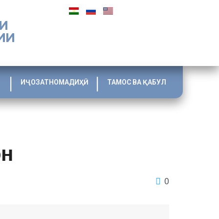
И
ИИ
ИҶОЗАТНОМАДИҲӢ
ТАМОС ВА ҚАБУЛ
он
0