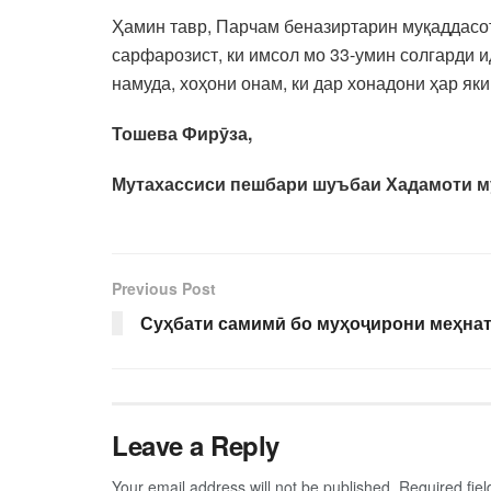
Ҳамин тавр, Парчам беназиртарин муқаддасо
сарфарозист, ки имсол мо 33-умин солгарди и
намуда, хоҳони онам, ки дар хонадони ҳар я
Тошева Фирӯза,
Мутахассиси пешбари шуъбаи Хадамоти м
Previous Post
Суҳбати самимӣ бо муҳоҷирони меҳнат
Leave a Reply
Your email address will not be published.
Required fie