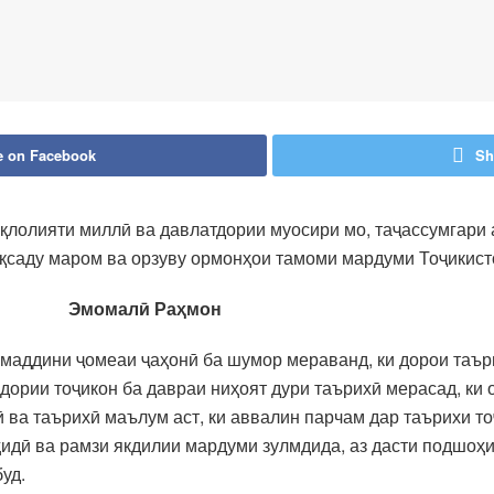
e on Facebook
Sh
қлолияти миллӣ ва давлатдории муосири мо, таҷассумгари 
ақсаду маром ва орзуву ормонҳои тамоми мардуми Тоҷикист
Раҳмон
амаддини ҷомеаи ҷаҳонӣ ба шумор мераванд, ки дорои таър
рии тоҷикон ба давраи ниҳоят дури таърихӣ мерасад, ки 
 ва таърихӣ маълум аст, ки аввалин парчам дар таърихи 
идӣ ва рамзи якдилии мардуми зулмдида, аз дасти подшоҳ
уд.