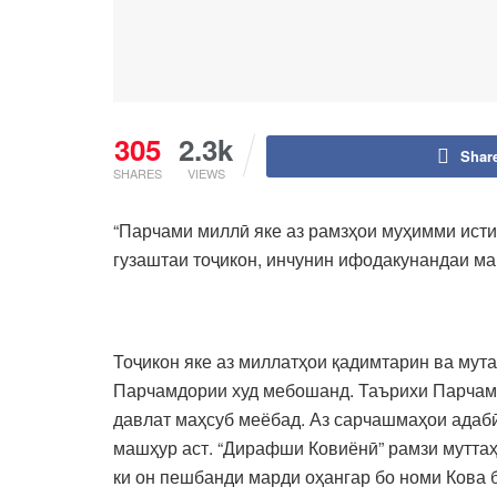
305
2.3k
Shar
SHARES
VIEWS
“Парчами миллӣ яке аз рамзҳои муҳимми исти
гузаштаи тоҷикон, инчунин ифодакунандаи м
Эмомалӣ 
Тоҷикон яке аз миллатҳои қадимтарин ва мут
Парчамдории худ мебошанд. Таърихи Парчамдо
давлат маҳсуб меёбад. Аз сарчашмаҳои адабӣ
машҳур аст. “Дирафши Ковиёнӣ” рамзи муттаҳ
ки он пешбанди марди оҳангар бо номи Кова б