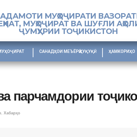
ХАДАМОТИ МУҲОҶИРАТИ ВАЗОРАТ
ЕҲНАТ, МУҲОҶИРАТ ВА ШУҒЛИ АҲОЛ
ҶУМҲУРИИ ТОҶИКИСТОН
МУҲОҶИРАТ
САНАДҲОИ МЕЪЁРӢ ҲУҚУҚӢ
ҲАМКОРИҲО
ва парчамдории тоҷик
о
,
Хабарҳо