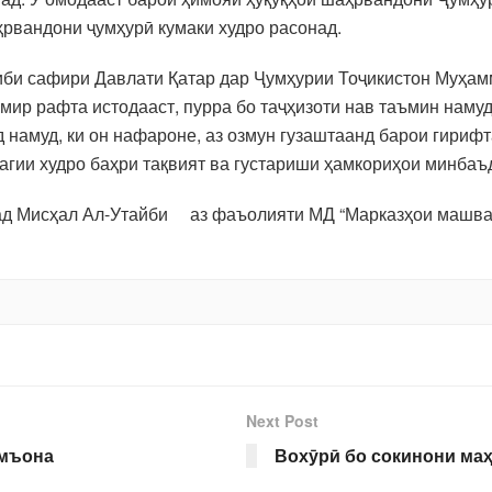
ҳрвандони ҷумҳурӣ кумаки худро расонад.
иби сафири Давлати Қатар дар Ҷумҳурии Тоҷикистон Муҳамм
мир рафта истодааст, пурра бо таҷҳизоти нав таъмин наму
намуд, ки он нафароне, аз озмун гузаштаанд барои гириф
гии худро баҳри тақвият ва густариши ҳамкориҳои минбаъ
ад Мисҳал Ал-Утайби аз фаъолияти МД “Марказҳои машвар
Next Post
амъона
Вохӯрӣ бо сокинони ма