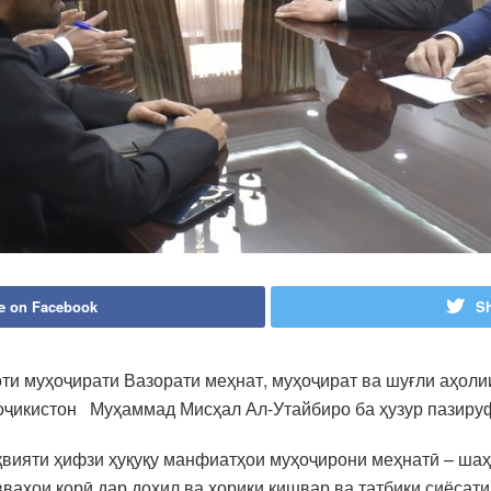
e on Facebook
Sh
ти муҳоҷирати Вазорати меҳнат, муҳоҷират ва шуғли аҳол
оҷикистон Муҳаммад Мисҳал Ал-Утайбиро ба ҳузур пазиру
тақвияти ҳифзи ҳуқуқу манфиатҳои муҳоҷирони меҳнатӣ – ш
ваҳои корӣ дар дохил ва хориқи кишвар ва татбиқи сиёсати