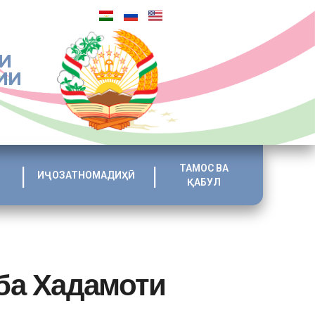
И
ИИ
ТАМОС ВА
ИҶОЗАТНОМАДИҲӢ
ҚАБУЛ
ба Хадамоти