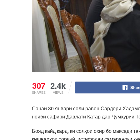
307
2.4k
Shar
SHARES
VIEWS
Санаи 30 январи соли равон Сардори Хадамо
ноиби сафири Давлати Қатар дар Ҷумҳурии Т
Бояд қайд кард, ки солҳои охир бо мақсади 
кишварҳои хориҷӣ, истифодаи самараноки қув