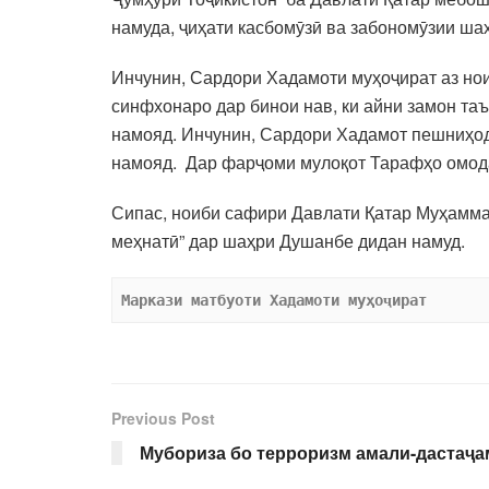
намуда, ҷиҳати касбомӯзӣ ва забономӯзии ша
Инчунин, Сардори Хадамоти муҳоҷират аз но
синфхонаро дар бинои нав, ки айни замон таъ
намояд. Инчунин, Сардори Хадамот пешниҳод 
намояд. Дар фарҷоми мулоқот Тарафҳо омода
Сипас, ноиби сафири Давлати Қатар Муҳамм
меҳнатӣ” дар шаҳри Душанбе дидан намуд.
 Маркази матбуоти Хадамоти муҳоҷират  
Previous Post
Мубориза бо терроризм амали-дастаҷ