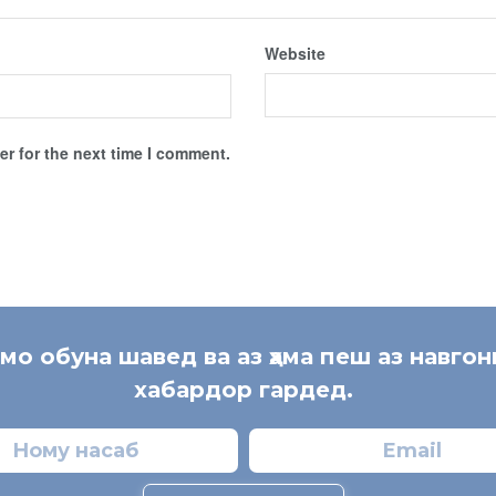
Website
r for the next time I comment.
 мо обуна шавед ва аз ҳама пеш аз навгон
хабардор гардед.