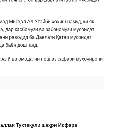
ад Мисҳал Ал-Утайби хоҳиш намуд, ки як
да, дар касбомӯзӣ ва забономӯзӣ мусоидат
тани раводид ба Давлати Қатар мусоидат
да баён доштанд.
атӣ ва омодагии пеш аз сафари муҳоҷирони
ҳаллаи Тухтақули шаҳри Исфара