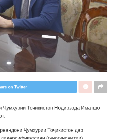
are on Twitter
ии Ҷумҳурии Тоҷикистон Нодирзода Иматшо
фт.
аҳрвандони Ҷумҳурии Тоҷикистон дар
 диверсификатсияи (гуногунсамтии)