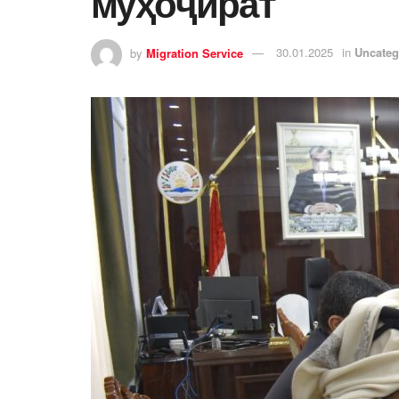
муҳоҷират
by
Migration Service
30.01.2025
in
Uncateg