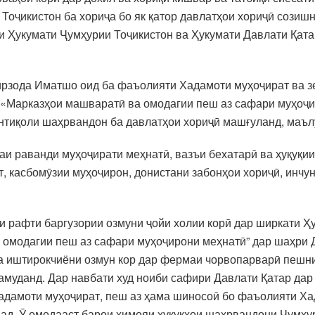
оҷикистон ба хориҷа бо як қатор давлатҳои хориҷӣ созиш
 Ҳукумати Ҷумҳурии Тоҷикистон ва Ҳукумати Давлати Қатар
зода Иматшо оид ба фаъолияти Хадамоти муҳоҷират ва зе
Д «Марказҳои машваратӣ ва омодагии пеш аз сафари муҳоҷ
 интиқоли шаҳрвандон ба давлатҳои хориҷӣ машғуланд, ма
и раванди муҳоҷирати меҳнатӣ, вазъи бехатарӣ ва ҳуқуқи
, касбомӯзии муҳоҷирон, донистани забонҳои хориҷӣ, инчу
рафти баргузории озмуни ҷойи холии корӣ дар ширкати Ҳук
омодагии пеш аз сафари муҳоҷирони меҳнатӣ” дар шаҳри 
 ба иштирокчиёни озмун кор дар фермаи чорвопарварӣ пешн
амуданд. Дар навбати худ ноиби сафири Давлати Қатар да
Хадамоти муҳоҷират, пеш аз ҳама шиносоӣ бо фаъолияти Ха
ад. Ӯ омодааст барои ҳимояи ҳуқуқҳои шаҳрвандони Ҷумҳур