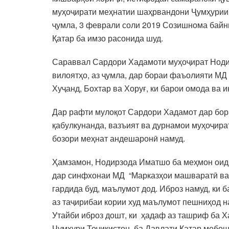
муҳоҷирати меҳнатии шаҳрвандони Ҷумҳурии Т
ҷумла, 3 феврали соли 2019 Созишнома байни
Қатар ба имзо расонида шуд.
Сараввал Сардори Хадамоти муҳоҷират Нодир
вилоятҳо, аз ҷумла, дар бораи фаъолияти М
Хуҷанд, Бохтар ва Хоруғ, ки барои омода ва
Дар рафти мулоқот Сардори Хадамот дар бора
қабулкунанда, вазъият ва дурнамои муҳоҷират
бозори меҳнат андешаронӣ намуд.
Ҳамзамон, Нодирзода Иматшо ба меҳмон оиди 
дар синфхонаи МД “Марказҳои машваратӣ ва 
гардида буд, маълумот дод. Иброз намуд, ки
аз таҷирибаи кории худ маълумот пешниҳод н
Утайби иброз дошт, ки ҳадаф аз ташриф ба 
Ҷумҳури Тоҷикистон ба Давлати Қатар мебош