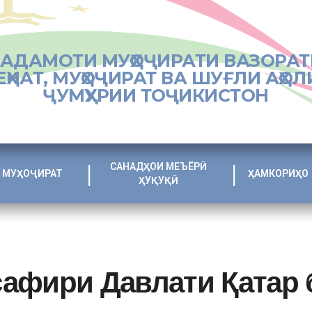
ХАДАМОТИ МУҲОҶИРАТИ ВАЗОРАТ
ЕҲНАТ, МУҲОҶИРАТ ВА ШУҒЛИ АҲОЛ
ҶУМҲУРИИ ТОҶИКИСТОН
САНАДҲОИ МЕЪЁРӢ
МУҲОҶИРАТ
ҲАМКОРИҲО
ҲУҚУҚӢ
афири Давлати Қатар 