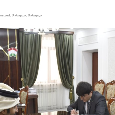
orized
,
Хабархо
,
Хабарҳо