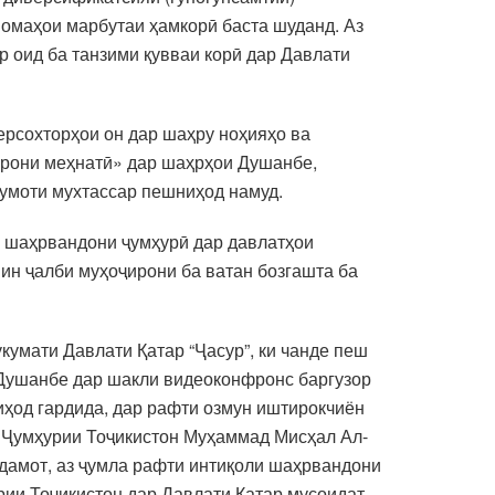
номаҳои марбутаи ҳамкорӣ баста шуданд. Аз
 оид ба танзими қувваи корӣ дар Давлати
рсохторҳои он дар шаҳру ноҳияҳо ва
ирони меҳнатӣ» дар шаҳрҳои Душанбе,
ълумоти мухтассар пешниҳод намуд.
и шаҳрвандони ҷумҳурӣ дар давлатҳои
нин ҷалби муҳоҷирони ба ватан бозгашта ба
умати Давлати Қатар “Ҷасур”, ки чанде пеш
Душанбе дар шакли видеоконфронс баргузор
иҳод гардида, дар рафти озмун иштирокчиён
р Ҷумҳурии Тоҷикистон Муҳаммад Мисҳал Ал-
дамот, аз ҷумла рафти интиқоли шаҳрвандони
ии Тоҷикистон дар Давлати Қатар мусоидат