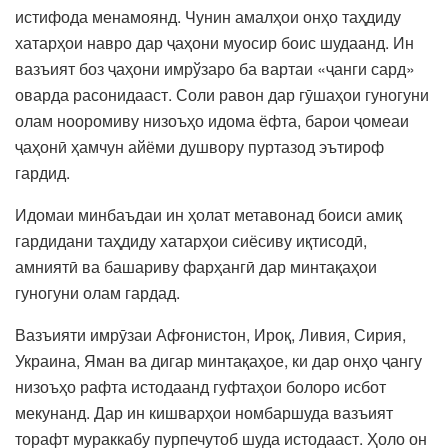
истифода менамоянд. Чунин амалҳои онҳо таҳдиду
хатарҳои навро дар ҷаҳони муосир боис шудаанд. Ин
вазъият боз ҷаҳони имрўзаро ба вартаи «ҷанги сард»
оварда расонидааст. Соли равон дар гӯшаҳои гуногуни
олам нооромиву низоъҳо идома ёфта, барои ҷомеаи
ҷаҳонӣ ҳамчун айёми душвору пуртазод эътироф
гардид.
Идомаи минбаъдаи ин ҳолат метавонад боиси амиқ
гардидани таҳдиду хатарҳои сиёсиву иқтисодӣ,
амниятӣ ва башариву фарҳангӣ дар минтақаҳои
гуногуни олам гардад.
Вазъияти имрӯзаи Афғонистон, Ироқ, Ливия, Сирия,
Украина, Яман ва дигар минтақаҳое, ки дар онҳо ҷангу
низоъҳо рафта истодаанд гуфтаҳои болоро исбот
мекунанд. Дар ин кишварҳои номбаршуда вазъият
торафт мураккабу пурпечутоб шуда истодааст. Ҳоло он