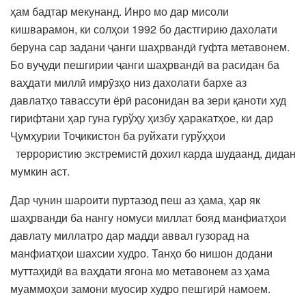
ҳам бадтар мекунанд. Инро мо дар мисоли
кишварамон, ки солҳои 1992 бо дастгирию дахолати
беруна сар задани ҷанги шаҳрвандӣ гуфта метавонем.
Бо вуҷуди пешгирии ҷанги шаҳрвандӣ ва расидан ба
ваҳдати миллӣ имрӯзҳо низ дахолати бархе аз
давлатҳо тавассути ёрӣ расонидан ва зери қаноти худ
гирифтани ҳар гуна гурўҳу ҳизбу ҳаракатҳое, ки дар
Ҷумҳурии Тоҷикистон ба руйхати гурўҳҳои
террористию экстремистӣ дохил карда шудаанд, дидан
мумкин аст.
Дар чунин шароити пуртазод пеш аз ҳама, ҳар як
шаҳрванди ба нангу номуси миллат бояд манфиатҳои
давлату миллатро дар мадди аввал гузорад на
манфиатҳои шахсии худро. Танҳо бо нишон додани
муттаҳидӣ ва ваҳдати ягона мо метавонем аз ҳама
муаммоҳои замони муосир худро пешгирӣ намоем.