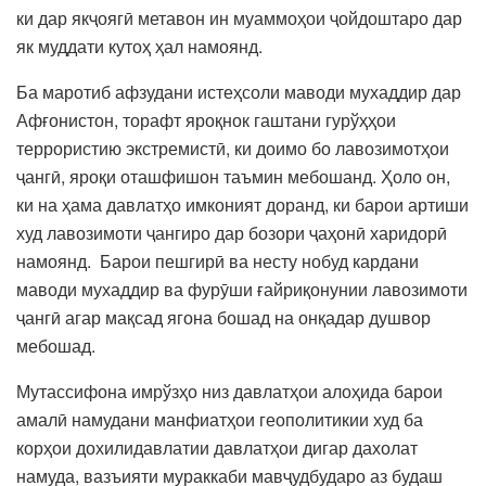
ки дар якҷоягӣ метавон ин муаммоҳои ҷойдоштаро дар
як муддати кутоҳ ҳал намоянд.
Ба маротиб афзудани истеҳсоли маводи мухаддир дар
Афғонистон, торафт яроқнок гаштани гурўҳҳои
террористию экстремистӣ, ки доимо бо лавозимотҳои
ҷангӣ, яроқи оташфишон таъмин мебошанд. Ҳоло он,
ки на ҳама давлатҳо имконият доранд, ки барои артиши
худ лавозимоти ҷангиро дар бозори ҷаҳонӣ харидорӣ
намоянд. Барои пешгирӣ ва несту нобуд кардани
маводи мухаддир ва фурӯши ғайриқонунии лавозимоти
ҷангӣ агар мақсад ягона бошад на онқадар душвор
мебошад.
Мутассифона имрўзҳо низ давлатҳои алоҳида барои
амалӣ намудани манфиатҳои геополитикии худ ба
корҳои дохилидавлатии давлатҳои дигар дахолат
намуда, вазъияти мураккаби мавҷудбударо аз будаш