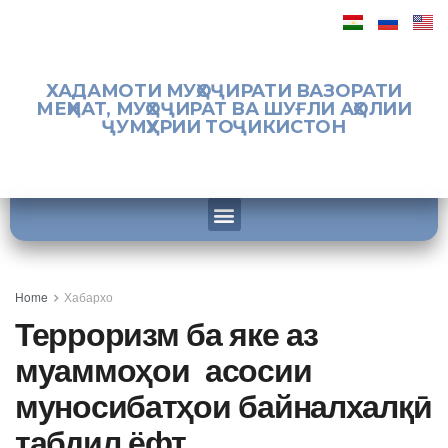
ХАДАМОТИ МУҲОҶИРАТИ ВАЗОРАТИ
МЕҲНАТ, МУҲОҶИРАТ ВА ШУҒЛИ АҲОЛИИ
ҶУМҲУРИИ ТОҶИКИСТОН
Home
Хабархо
Терроризм ба яке аз
муаммоҳои асосии
муносибатҳои байналхалқӣ
табдил ёфт