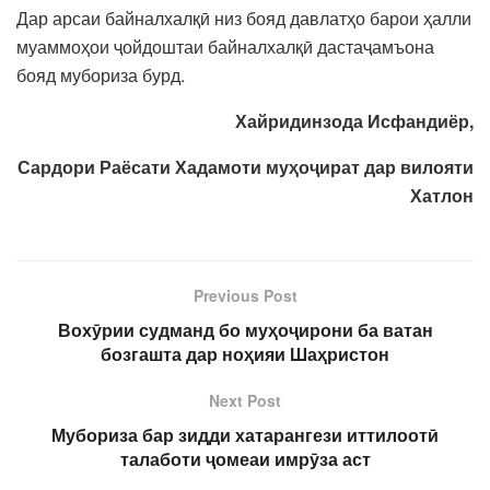
Дар арсаи байналхалқӣ низ бояд давлатҳо барои ҳалли
муаммоҳои ҷойдоштаи байналхалқӣ дастаҷамъона
бояд мубориза бурд.
Хайридинзода Исфандиёр,
Сардори Раёсати Хадамоти муҳоҷират дар вилояти
Хатлон
Previous Post
Вохӯрии судманд бо муҳоҷирони ба ватан
бозгашта дар ноҳияи Шаҳристон
Next Post
Мубориза бар зидди хатарангези иттилоотӣ
талаботи ҷомеаи имрӯза аст