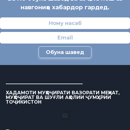
навгониҳо хабардор гардед.
Обуна шавед
ХАДАМОТИ МУҲОҶИРАТИ ВАЗОРАТИ МЕҲНАТ,
МУҲОҶИРАТ ВА ШУҒЛИ АҲОЛИИ ҶУМҲУРИИ
ТОҶИКИСТОН