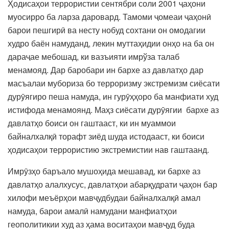
Ҳодисаҳои террористии сентябри соли 2001 ҷаҳони
муосирро ба ларза даровард. Тамоми ҷомеаи ҷаҳонӣ
барои пешгирӣ ва несту нобуд сохтани он омодагии
худро баён намуданд, лекин муттаҳидии онҳо на ба он
дараҷае мебошад, ки вазъияти имрўза талаб
менамояд. Дар баробари ин бархе аз давлатҳо дар
масъалаи мубориза бо терроризму экстремизм сиёсати
дурӯягиро пеша намуда, ин гурӯҳҳоро ба манфиати худ
истифода менамоянд. Маҳз сиёсати дурӯягии бархе аз
давлатҳо боиси он гаштааст, ки ин муаммои
байналхалқӣ торафт зиёд шуда истодааст, ки боиси
ҳодисаҳои террористию экстремистии нав гаштаанд.
Имрӯзҳо баръало мушоҳида мешавад, ки бархе аз
давлатҳо алалхусус, давлатҳои абарқудрати ҷаҳон бар
хилофи меъёрҳои мавҷудбудаи байналхалқӣ амал
намуда, барои амалӣ намудани манфиатҳои
геополитикии худ аз ҳама воситаҳои мавҷуд буда