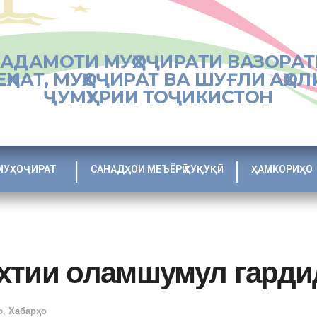
ХАДАМОТИ МУҲОҶИРАТИ ВАЗОРАТ
ЕҲНАТ, МУҲОҶИРАТ ВА ШУҒЛИ АҲОЛ
ҶУМҲУРИИ ТОҶИКИСТОН
МУҲОҶИРАТ
САНАДҲОИ МЕЪЁРӢ ҲУҚУҚӢ
ҲАМКОРИҲО
хтии оламшумул гарди
о
,
Хабарҳо