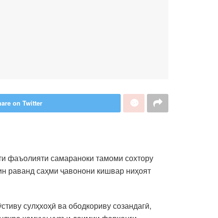
are on Twitter
ути фаъолияти самараноки тамоми сохтору
ин раванд саҳми ҷавонони кишвар ниҳоят
ӯстиву сулҳхоҳӣ ва ободкориву созандагӣ,