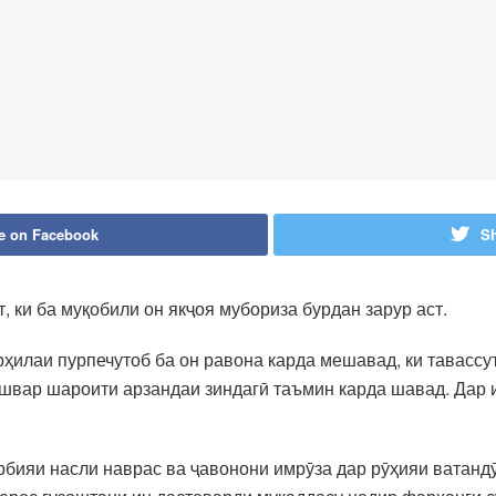
e on Facebook
Sh
 ки ба муқобили он якҷоя мубориза бурдан зарур аст.
рҳилаи пурпечутоб ба он равона карда мешавад, ки тавасс
ишвар шароити арзандаи зиндагӣ таъмин карда шавад. Дар 
арбияи насли наврас ва ҷавонони имрӯза дар рӯҳияи ватанд