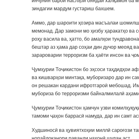
инчунин барои наслҳои ояндаи халқамон ба м
зиндагии мардум густариш бахшем.
Аммо, дар шароити ҳозира масъалаи шомилша
мемонад. Дар замони мо ҳизбу ҳаракатҳо ва 
роҳу васила ва, ҳатто, бо амалҳои тундравон
бештар аз ҳама дар соҳаи дин дучор меояд в
зарароварии терроризм ба ҳаёти инсон ва ҷо
Ҷумҳурии Тоҷикистон бо эҳсоси таҳдидҳои аф
ва кишварҳои минтақа, муборизаро дар ин са
он решакан кардани ифротгароӣ мебошад. Им
мубориза бо терроризми байналмилалӣ аҳами
Ҷумҳурии Тоҷикистон ҳамчун узви комилҳуқу
тамоми ҷаҳон баррасӣ намуда, дар ин самт ас
Худшиносӣ ва ҳувиятхоҳии миллӣ сароғози т
нопайдоканори раванди ҷаҳонӣ шудан аст.