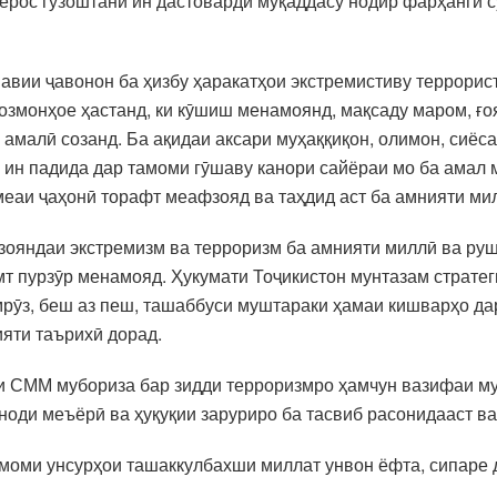
ерос гузоштани ин дастоварди муқаддасу нодир фарҳанги 
вии ҷавонон ба ҳизбу ҳаракатҳои экстремистиву террори
созмонҳое ҳастанд, ки кӯшиш менамоянд, мақсаду маром, ғо
а амалӣ созанд. Ба ақидаи аксари муҳаққиқон, олимон, сиё
а ин падида дар тамоми гӯшаву канори сайёраи мо ба амал 
меаи ҷаҳонӣ торафт меафзояд ва таҳдид аст ба амнияти ми
зояндаи экстремизм ва терроризм ба амнияти миллӣ ва руш
мт пурзӯр менамояд. Ҳукумати Тоҷикистон мунтазам страте
рӯз, беш аз пеш, ташаббуси муштараки ҳамаи кишварҳо да
яти таърихӣ дорад.
қи СММ мубориза бар зидди терроризмро ҳамчун вазифаи м
ноди меъёрӣ ва ҳуқуқии заруриро ба тасвиб расонидааст ва
амоми унсурҳои ташаккулбахши миллат унвон ёфта, сипаре 