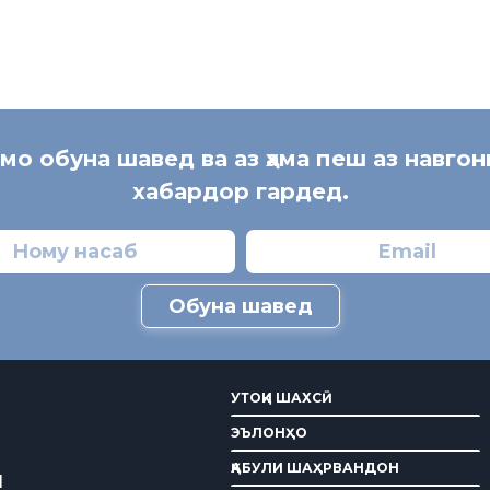
 мо обуна шавед ва аз ҳама пеш аз навгон
хабардор гардед.
Обуна шавед
УТОҚИ ШАХСӢ
ЭЪЛОНҲО
ҚАБУЛИ ШАҲРВАНДОН
И