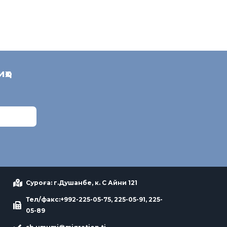
иҳо
Суроға: г.Душанбе, к. С Айни 121
Тел/факс:+992-225-05-75, 225-05-91, 225-
05-89