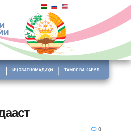
И
ИИ
ИҶОЗАТНОМАДИҲӢ
ТАМОС ВА ҚАБУЛ
дааст
0