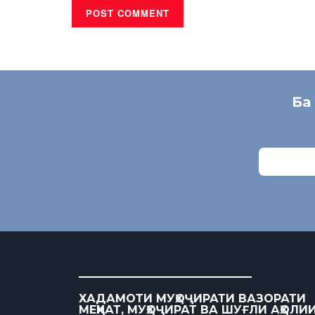
Ба
ХАДАМОТИ МУҲОҶИРАТИ ВАЗОРАТИ
МЕҲНАТ, МУҲОҶИРАТ ВА ШУҒЛИ АҲОЛИ