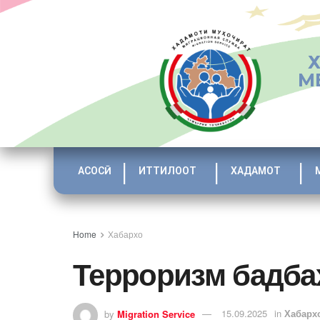
М
АСОСӢ
ИТТИЛООТ
ХАДАМОТ
Home
Хабархо
Терроризм бадба
by
Migration Service
15.09.2025
in
Хабарх