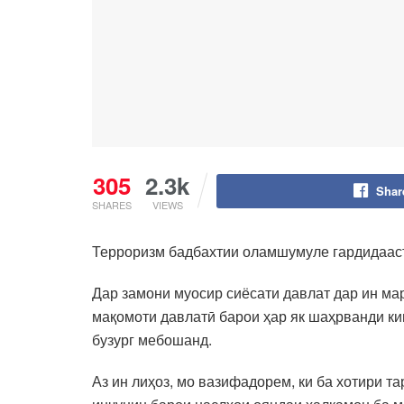
305
2.3k
Shar
SHARES
VIEWS
Терроризм бадбахтии оламшумуле гардидааст,
Дар замони муосир сиёсати давлат дар ин ма
мақомоти давлатӣ барои ҳар як шаҳрванди к
бузург мебошанд.
Аз ин лиҳоз, мо вазифадорем, ки ба хотири т