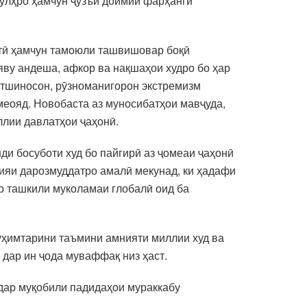
сулҳро ҳамчун ҷузъи доимии фарҳанги
стӣ ҳамчун тамоюли ташвишовар боқӣ
яву андеша, афкор ва нақшаҳои худро бо ҳар
сатшиносон, рӯзноманигорон экстремизм
меояд. Новобаста аз муносибатҳои мавҷуда,
ллии давлатҳои ҷаҳонӣ.
ди босуботи худ бо пайгирӣ аз ҷомеаи ҷаҳонӣ
гияи дарозмуддатро амалӣ мекунад, ки ҳадафи
р ташкили муколамаи глобалӣ оид ба
уҳимтарини таъмини амнияти миллии худ ва
 дар ин ҷода муваффақ низ ҳаст.
дар муқобили падидаҳои мураккабу