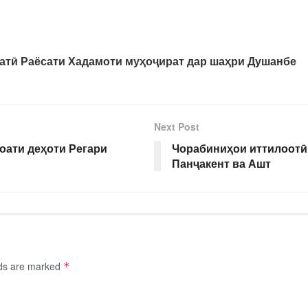
атӣ Раёсати Хадамоти муҳоҷират дар шаҳри Душанбе
Next Post
оати деҳоти Регари
Чорабиниҳои иттилоотӣ
Панҷакент ва Ашт
lds are marked
*