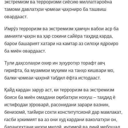
экстремизм ва терроризми сиёсию миллатгароёна
тамоми давлатҳои ҷомеаи ҷаҳониро ба ташвиш
овардааст.
Имрӯз терроризм ва экстремизм ҳамчун вабои аср ба
амнияти ҷаҳон ва ҳар сокини сайёра таҳдид карда,
барои башарият хатари на камтар аз силоҳи ядроиро
ба миён овардааст.
Тули даҳсолаҳои охир ин зуҳуротҳо торафт авҷ
гирифта, ба муаммои муҳими на танҳо кишвари мо,
балки ҷомеаи ҷаҳонӣ табдил ёфта истодааст.
Қайд кардан зарур аст, ки терроризм ва экстремизм
боиси ба миён омадани оқибатҳои нохуш – таҳдид ё
истифодаи зӯроварӣ, расонидани зарари вазнин,
бенизомӣ, тағйири сохти конститутсионӣ дар мамлакат,
ғасби ҳокимият ва аз они худ кардани ваколатҳои он,
барангехтани низои миллӣ, иҷтимоӣ ва динӣ мебошад.