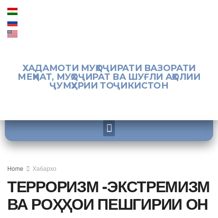
ХАДАМОТИ МУҲОҶИРАТИ ВАЗОРАТИ
МЕҲНАТ, МУҲОҶИРАТ ВА ШУҒЛИ АҲОЛИИ
ҶУМҲУРИИ ТОҶИКИСТОН
Home
Хабархо
ТЕРРОРИЗМ -ЭКСТРЕМИЗМ
ВА РОҲҲОИ ПЕШГИРИИ ОН