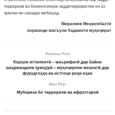
терроризм ва Конвенсияҳои зиддитеррористии он аз
ҷумлаи ин санадҳо мебошад.
Миралиев Меҳмонбахтӣ
корманди масъули Хадамоти муҳоҷират
Previous Post
Корҳои иттилоотӣ – маърифатӣ дар байни
шаҳрвандони ҷумҳурӣ – муҳоҷирони меҳнатӣ дар
фурудгоҳҳо ва истгоҳи роҳи оҳан
Next Post
Мубориза бо терроризм ва ифротгароӣ