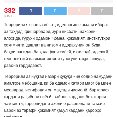
332
SHARES
Терроризм як навъ сиёсат, идеология ё амали иборат
аз таҳдид, фишороварӣ, зурӣ нисбати шахсони
алоҳида, гуруҳи одамон, ҷомеа, ҳокимият, институтҳои
ҳокимиятӣ, давлат ва низоми идоракунии он буда,
баҳри расидан ба ҳадафҳои сиёсӣ, иқтисодӣ, иделогӣ,
геополитикӣ ва имкониятҳои гуногуни таҳрезишуда,
равона гардидааст.
Терроризм аз нуқтаи назари ҳуқуқӣ «ин содир намудани
амалҳое мебошанд, ки ба одамон хатари марг ба миён
меоварад, истифодаи он мақсади ҷисмонӣ, бартараф
кардани рақибони сиёсӣ, вайрон кардани бехатарии
ҷамъиятӣ, тарсонидани аҳолӣ ё расонидани таъсир
барои аз тарафи ҳокимият қабул кардани қарорҳо
мебошад».