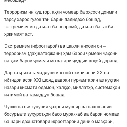
Терроризм ин куштор, аҳли ҷомеар ба эҳсоси доимии
тарсу ҳарос гузоштан барин падидаҳо бошад,
экстремизм ин даъват ба нооромӣ, даъват ба ғасби
ҳокимият аст.
Экстремизм (ифротгароӣ) ва шакли ниҳоии он –
терроризм (даҳшатафканӣ) ҳам барои ҷомеаи ҷаҳонӣ
ва ҳам барои ҷомеаи мо хатари ҷиддии воқеӣ доранд.
Дар таърихи тамаддуни инсонӣ охири асри ХХ ва
ибтидои асри XXI шояд давраи пурғамтарин аз нуқтаи
назари қисмати одамон, халқҳо, миллатҳо, системаҳои
иҷтимоӣ ва тамаддун бошад.
Чунки вазъи кунунии ҷаҳони муосир ва паҳншавии
босуръати зуҳуротҳои басо мураккаб ва барои ҷомеаи
башарӣ даҳшатовари ифротгароии динию мазҳабӣ,