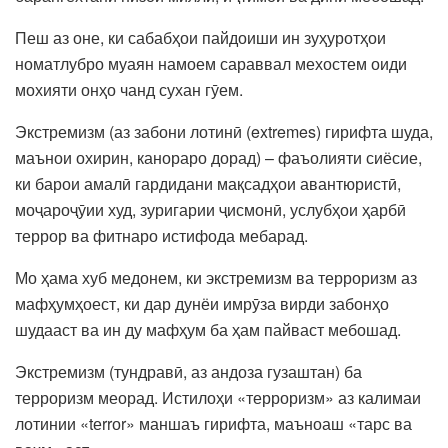
Пеш аз оне, ки сабабҳои пайдоиши ин зуҳуротҳои
номатлубро муаян намоем сараввал мехостем оиди
мохияти онҳо чанд сухан гӯем.
Экстремизм (аз забони лотинӣ (extremes) гирифта шуда,
маънои охирин, канораро дорад) – фаъолияти сиёсие,
ки барои амалӣ гардидани мақсадҳои авантюристӣ,
моҷароҷӯии худ, зуригарии ҷисмонӣ, услубҳои ҳарбӣ
террор ва фитнаро истифода мебарад.
Мо ҳама хуб медонем, ки экстремизм ва терроризм аз
мафҳумҳоест, ки дар дунёи имрӯза вирди забонҳо
шудааст ва ин ду мафҳум ба ҳам пайваст мебошад.
Экстремизм (тундравӣ, аз андоза гузаштан) ба
терроризм меорад. Истилоҳи «терроризм» аз калимаи
лотинии «tеrrоr» маншаъ гирифта, маъноаш «тарс ва