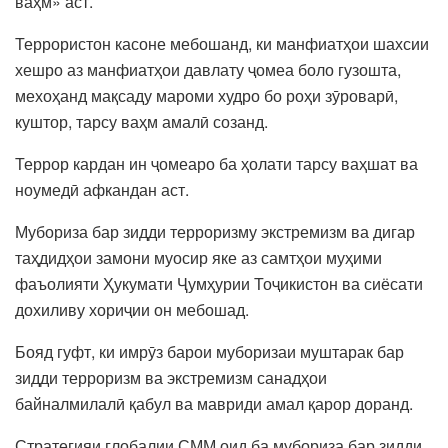
ваҳм» аст.
Террористон касоне мебошанд, ки манфиатҳои шахсии
хешро аз манфиатҳои давлату ҷомеа боло гузошта,
мехоҳанд мақсаду мароми худро бо роҳи зӯроварӣ,
куштор, тарсу ваҳм амалӣ созанд.
Террор кардан ин ҷомеаро ба ҳолати тарсу ваҳшат ва
ноумедӣ афкандан аст.
Мубориза бар зидди терроризму экстремизм ва дигар
таҳдидҳои замони муосир яке аз самтҳои муҳими
фаъолияти Ҳукумати Ҷумҳурии Тоҷикистон ва сиёсати
дохиливу хориҷии он мебошад.
Бояд гуфт, ки имрӯз барои муборизаи муштарак бар
зидди терроризм ва экстремизм санадҳои
байналмилалӣ қабул ва мавриди амал қарор доранд.
Стратегияи глобалии СММ оид ба мубориза бар зидди