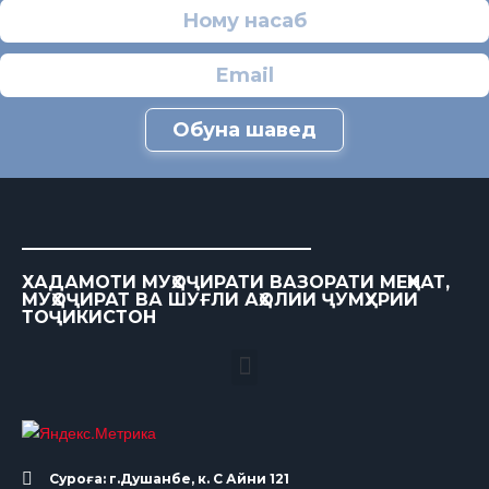
Обуна шавед
ХАДАМОТИ МУҲОҶИРАТИ ВАЗОРАТИ МЕҲНАТ,
МУҲОҶИРАТ ВА ШУҒЛИ АҲОЛИИ ҶУМҲУРИИ
ТОҶИКИСТОН
Суроға: г.Душанбе, к. С Айни 121