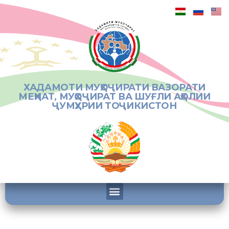
ХАДАМОТИ МУҲОҶИРАТИ ВАЗОРАТИ
МЕҲНАТ, МУҲОҶИРАТ ВА ШУҒЛИ АҲОЛИИ
ҶУМҲУРИИ ТОҶИКИСТОН