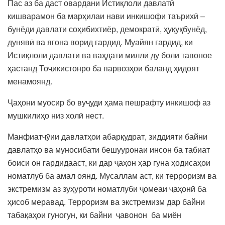
Пас аз ба даст овардани Истиқлоли давлатӣ
кишварамон ба марҳилаи нави инкишофи таърихӣ –
бунёди давлати соҳибихтиёр, демократӣ, ҳуқуқбунёд,
дунявӣ ва ягона ворид гардид. Муайян гардид, ки
Истиқлоли давлатӣ ва ваҳдати миллӣ ду боли тавоное
ҳастанд Тоҷикистонро ба парвозҳои баланд ҳидоят
менамоянд.
Ҷаҳони муосир бо вуҷуди ҳама пешрафту инкишоф аз
мушкилиҳо низ холӣ нест.
Манфиатҷӯии давлатҳои абарқудрат, зиддияти байни
давлатҳо ва муносибати бешууронаи инсон ба табиат
боиси он гардидааст, ки дар ҷаҳон ҳар гуна ҳодисаҳои
номатлуб ба амал оянд. Мусаллам аст, ки терроризм ва
экстремизм аз зуҳуроти номатлуби ҷомеаи ҷаҳонӣ ба
ҳисоб меравад. Терроризм ва экстремизм дар байни
табақаҳои гуногун, ки байни ҷавонон ба миён