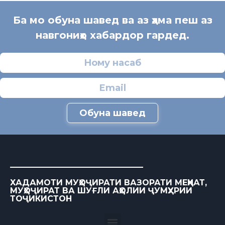
Ба мо обуна шавед ва аз ҳама пеш аз
навгониҳо хабардор гардед.
Обуна шавед
ХАДАМОТИ МУҲОҶИРАТИ ВАЗОРАТИ МЕҲНАТ,
МУҲОҶИРАТ ВА ШУҒЛИ АҲОЛИИ ҶУМҲУРИИ
ТОҶИКИСТОН