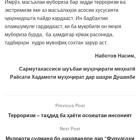
Имрӯз, масъалаи мубориза бар зидди терроризм ва
экстремизм яке аз масъалаҳои асосии хусусияти
ҷаҳонидошта пайдо кардааст. Ин бадбахтии
оламшумуле гардидааст, ки ба муқобили он якҷоя
мубориза бурда, ба ҳамдигар кӯмак расонида,
тадбирҳои худро мувофиқ сохтан зарур аст.
Наботов Насим,
Сармутахассиси шуъбаи муҳоҷирати меҳнатӣ
Раёсати Хадамоти муҳоҷират дар шаҳри Душанбе
Previous Post
Терроризм – таҳдид ба ҳаёти осоиштаи инсоният
Next Post
Мулоқоти судманд бо шаҳрвандон дар “Фурудгоҳи