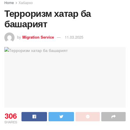
Home
Хабархо
Терроризм хатар ба
башарият
by
Migration Service
11.03.2025
306
SHARES