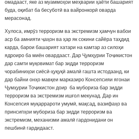
омадааст, яке аз муаммоҳои меҳварии ҳаёти башарият
буда, оқибат ба бесуботӣ ва вайронкорӣ оварда
мерасонад.
Хулоса, имрӯз терроризм ва экстремизм ҳамчун вабои
аср ба амнияти ҷаҳон ва ҳар як сокини сайёра таҳдид
карда, барои башарият хатари на камтар аз силоҳи
ядроиро ба миён овардааст. Дар Ҷумҳурии Тоҷикистон
дар самти муқовимат бар зидди терроризм
чорабиниҳои сиёсӣ-ҳуқуқӣ амалӣ гашта истодаанд, ки
дар байни онҳо мавқеи марказиро Консепсияи ягонаи
Ҷумҳурии Тоҷикистон доир ба мубориза бар зидди
терроризм ва экстремизм ишғол мекунад. Дар ин
Консепсия муқаррароти умумӣ, мақсад, вазифаҳо ва
принсипҳои мубориза бар зидди терроризм ва
экстремизм, механизми амалӣ гардонидани он
пешбинӣ гардидааст.