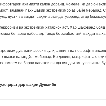
 ифротгароӣ аҳамияти калон доранд. Ҷомеае, ки дар он эҳт
ост, заминаи паҳншавии экстремизмро аз байн мебарад. С
улҳ, дӯстӣ ва ваҳдат саҳми арзанда гузоранд, агар бомасъ
терроризм ва экстремизм хатарнок аст. Ҳар шаҳрванд боя
 ҷомеа бепарво набошад. Танҳо бо ҳамбастагӣ, ваҳдат ва ҳ
экстремизм душмани асосии сулҳ, амният ва пешрафти инсо
 як шахси ватандӯст мебошад. Бо дониш, маърифат, ахлоқ
фз намоем ва барои наслҳои оянда ояндаи амну осоишта бу
муҳоҷират дар шаҳри Душанбе