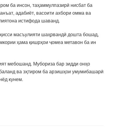
иром ба инсон, таҳаммулпазирӣ нисбат ба
анъат, адабиёт, васоити ахбори омма ва
улиятона истифода шаванд.
д ҳисси масъулияти шаҳрвандӣ дошта бошад,
амкории ҳама қишрҳои ҷомеа метавон ба ин
ният мебошанд. Мубориза бар зидди онҳо
и баланд ва эҳтиром ба арзишҳои умумибашарӣ
нёд кунем.