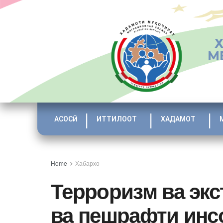
М
АСОСӢ
ИТТИЛООТ
ХАДАМОТ
Home
Хабархо
Терроризм ва экс
ва пешрафти инс