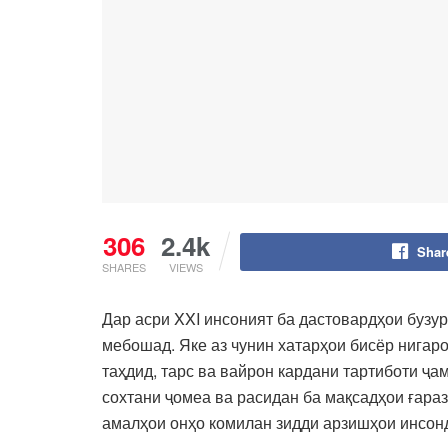
306
2.4k
Shar
SHARES
VIEWS
Дар асри XXI инсоният ба дастовардҳои бузур
мебошад. Яке аз чунин хатарҳои бисёр нигар
таҳдид, тарс ва вайрон кардани тартиботи ҷ
сохтани ҷомеа ва расидан ба мақсадҳои ғараз
амалҳои онҳо комилан зидди арзишҳои инсон