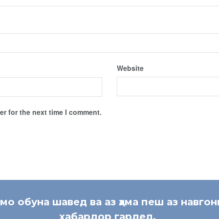
Website
r for the next time I comment.
 мо обуна шавед ва аз ҳама пеш аз навгон
хабардор гардед.