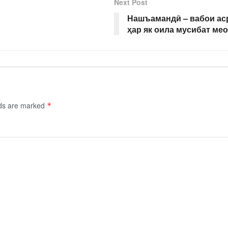
Next Post
Нашъамандӣ – вабои аср
ҳар як оила мусибат ме
lds are marked
*