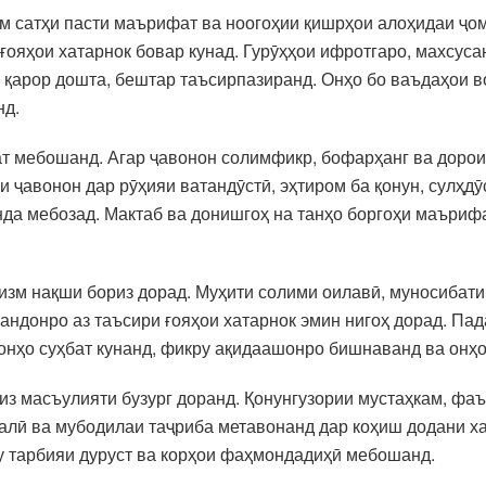
м сатҳи пасти маърифат ва ноогоҳии қишрҳои алоҳидаи ҷом
 ғояҳои хатарнок бовар кунад. Гурӯҳҳои ифротгаро, махсус
 қарор дошта, бештар таъсирпазиранд. Онҳо бо ваъдаҳои во
нд.
ат мебошанд. Агар ҷавонон солимфикр, бофарҳанг ва доро
яи ҷавонон дар рӯҳияи ватандӯстӣ, эҳтиром ба қонун, сулҳд
да мебозад. Мактаб ва донишгоҳ на танҳо боргоҳи маъриф
изм нақши бориз дорад. Муҳити солими оилавӣ, муносибати
андонро аз таъсири ғояҳои хатарнок эмин нигоҳ дорад. Па
 онҳо суҳбат кунанд, фикру ақидаашонро бишнаванд ва онҳо
из масъулияти бузург доранд. Қонунгузории мустаҳкам, фа
алӣ ва мубодилаи таҷриба метавонанд дар коҳиш додани х
му тарбияи дуруст ва корҳои фаҳмондадиҳӣ мебошанд.