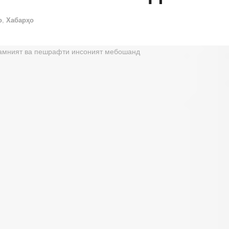
о
,
Хабарҳо