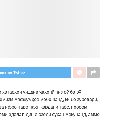
are on Twitter
 хатарҳои ҷиддии ҷаҳонӣ низ рӯ ба рӯ
тремизм мафҳумҳое мебошанд, ки бо зӯроварӣ,
ва ифротгаро паҳн кардани тарс, ноором
оми адолат, дин ё озодӣ сухан мекунанд, аммо