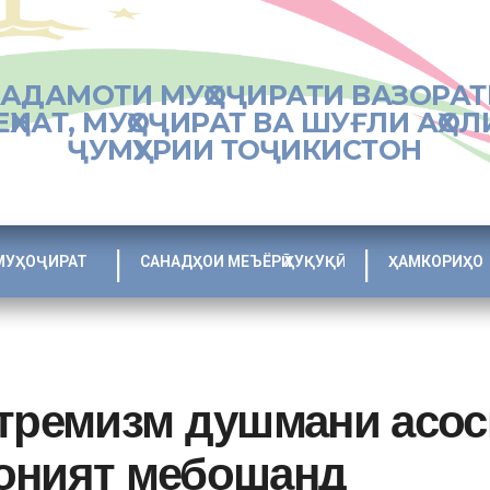
ХАДАМОТИ МУҲОҶИРАТИ ВАЗОРАТ
ЕҲНАТ, МУҲОҶИРАТ ВА ШУҒЛИ АҲОЛ
ҶУМҲУРИИ ТОҶИКИСТОН
МУҲОҶИРАТ
САНАДҲОИ МЕЪЁРӢ ҲУҚУҚӢ
ҲАМКОРИҲО
тремизм душмани асос
оният мебошанд