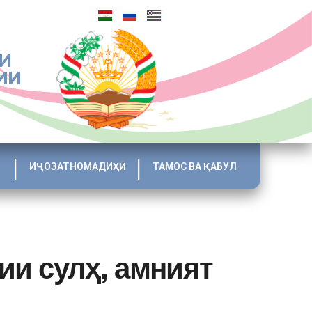
И
ИИ
ИҶОЗАТНОМАДИҲӢ
ТАМОС ВА ҚАБУЛ
ии сулҳ, амният