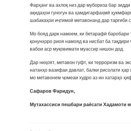
Фарҳанг ва ахлоқ низ дар мубориза бар зидди
ақидаҳои гуногун ва ҳамдигарфаҳмӣ ҳукмфарм
шабакаҳои иҷтимоӣ метавонанд дар тарғиби с
Мо бояд дарк намоем, ки бетарафӣ баробари 
қонунҳоро риоя намояд ва нисбат ба тақдири
вабои аср муқовимати муассир нишон дод.
Дар ниҳоят, метавон гуфт, ки терроризм ва 
натанҳо вазифаи давлат, балки рисолати ҳар
мо метавонем ҷомеаи худро аз ин хатарҳо ҳи
Сафаров Фаридун,
Мутахассиси пешбари раёсати Хадамоти 