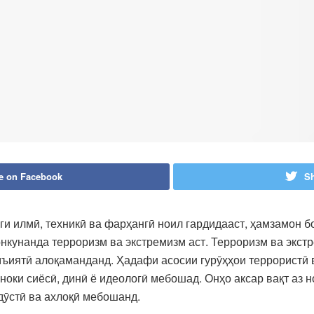
e on Facebook
Sh
ги илмӣ, техникӣ ва фарҳангӣ ноил гардидааст, ҳамзамон бо
онкунанда терроризм ва экстремизм аст. Терроризм ва экс
амъиятӣ алоқаманданд. Ҳадафи асосии гурӯҳҳои террористӣ 
ноки сиёсӣ, динӣ ё идеологӣ мебошад. Онҳо аксар вақт аз н
дӯстӣ ва ахлоқӣ мебошанд.