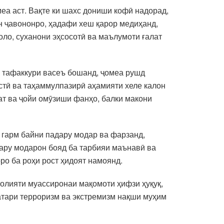
еа аст. Вақте ки шахс дониши кофӣ надорад,
ан ҷавононро, ҳадафи хеш қарор медиҳанд,
ло, суханони эҳсосотӣ ва маълумоти ғалат
и тафаккури васеъ бошанд, ҷомеа рушд
ӯстӣ ва таҳаммулпазирӣ аҳамияти хеле калон
ат ва ҷойи омӯзиши фанҳо, балки макони
 гарм байни падару модар ва фарзанд,
дару модарон бояд ба тарбияи маънавӣ ва
ро ба роҳи рост ҳидоят намоянд.
ъолияти муассиронаи мақомоти ҳифзи ҳуқуқ,
атари терроризм ва экстремизм нақши муҳим