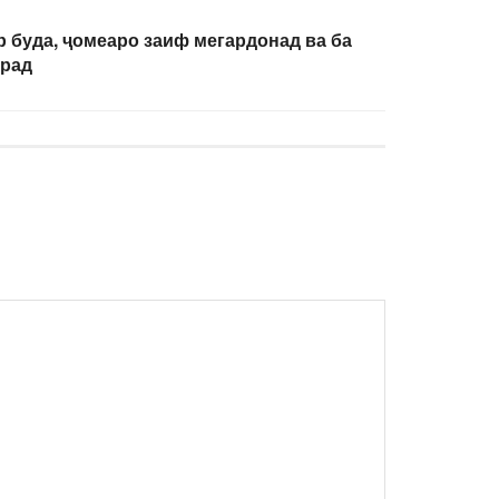
 буда, ҷомеаро заиф мегардонад ва ба
орад