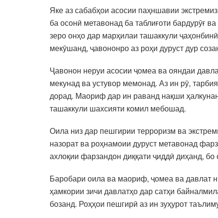
Яке аз сабабҳои асосии паҳншавии экстремиз
ба осонӣ метавонад ба таблиғоти бардурӯғ ва
зеро онҳо дар марҳилаи ташаккули ҷаҳонбинӣ
мекӯшанд, ҷавононро аз роҳи дуруст дур соза
Ҷавонон неруи асосии ҷомеа ва ояндаи давл
мекунад ва устувор мемонад. Аз ин рӯ, тарби
дорад. Маориф дар ин раванд нақши ҳалкунан
ташаккули шахсияти комил мебошад.
Оила низ дар пешгирии терроризм ва экстрем
назорат ва роҳнамоии дуруст метавонад фарз
ахлоқии фарзандон диққати ҷиддӣ диҳанд, бо
Баробари оила ва маориф, ҷомеа ва давлат н
ҳамкории зичи давлатҳо дар сатҳи байналмил
бозанд. Роҳҳои пешгирӣ аз ин зуҳурот таъли