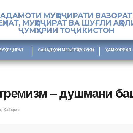
ХАДАМОТИ МУҲОҶИРАТИ ВАЗОРАТ
ЕҲНАТ, МУҲОҶИРАТ ВА ШУҒЛИ АҲОЛ
ҶУМҲУРИИ ТОҶИКИСТОН
МУҲОҶИРАТ
САНАДҲОИ МЕЪЁРӢ ҲУҚУҚӢ
ҲАМКОРИҲО
стремизм – душмани б
о
,
Хабарҳо