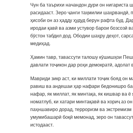
Чун ба таърихи начандон дури он нигариста 
расидааст. Зеро ҷанги таҳмилии шаҳрвандӣ, п
ҳисоби он аз ҳадду ҳудуд берун рафта буд. Д
иродаи қавӣ ва азми устувор барои бозсозӣ в
бӯстон табдил дод. Ободии шаҳру деҳот, сарса
медиҳад.
Ҳамин тавр, тавассути талошу кӯшишҳои Пеш
давлати тоҷикон дар роҳи демократӣ, адолат
Мавриди зикр аст, ки миллати тоҷик бояд он 
равиш ва андешаи ҳар нафари бедонишро ба э
нафар, як миллат, як минтақа, як кишвар ва ё
номатлуб, ки хатари минтақавӣ ва хориҷ аз о
паҳншавиро дорад, терроризм ва экстремизм 
умумибашарӣ боқӣ мемонад, зеро он тавассут
истодааст.