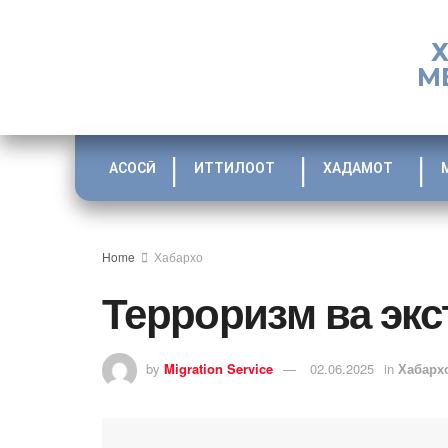
М
АСОСӢ
ИТТИЛООТ
ХАДАМОТ
Home
Хабархо
Терроризм ва эк
by
Migration Service
02.06.2025
in
Хабарх