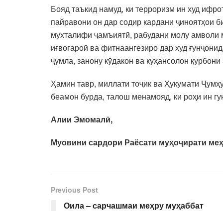
Бояд таъкид намуд, ки терроризм ин худ ифр
пайравони он дар содир кардани ҷиноятҳои б
мухталифи ҷамъиятӣ, рабудани молу амволи 
иғвогароӣ ва фитнаангезиро дар худ ғунҷонид
ҷумла, занону кӯдакон ва куҳансолон қурбон
Ҳамин тавр, миллати тоҷик ва Ҳукумати Ҷумҳ
беамон бурда, талош менамояд, ки роҳи ин г
Алии Эмомалӣ,
Муовини сардори Раёсати муҳоҷирати ме
Previous Post
Оила – сарчашмаи меҳру муҳаббат