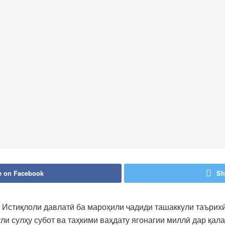
e on Facebook
Sh
 Истиқлоли давлатӣ ба мароҳили ҷадиди ташаккули таърихӣ
ули сулҳу субот ва таҳкими ваҳдату ягонагии миллӣ дар қал