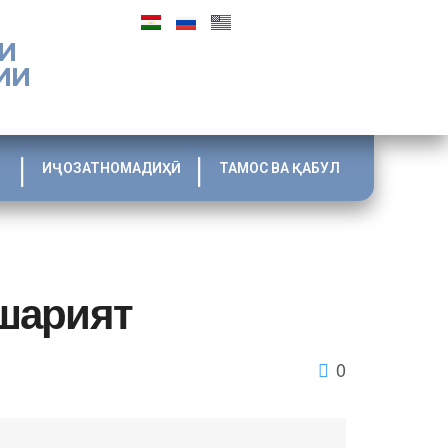
И
ИИ
ИҶОЗАТНОМАДИҲӢ
ТАМОС ВА ҚАБУЛ
ашарият
0