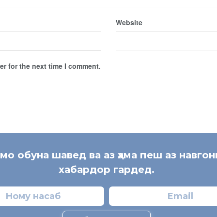
Website
r for the next time I comment.
 мо обуна шавед ва аз ҳама пеш аз навгон
хабардор гардед.