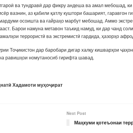
отгароӣ ва тундравӣ дар фикру андеша ва амал мебошад, ки
исёр вазнин, аз қабили қатлу куштори башарият, гаравгон 
мардуми осоишта ва ғайраҳо марбут мебошад. Аммо экстрем
ааст. Барои намуна метавон таъкид намуд, ки дар чанд сол
и амалҳои террористӣ ва экстремистӣ гардида, ҳазорҳо афр
урии Тоҷикистон дар баробари дигар халқу кишварҳои ҷаҳон
уна равишҳои номутаносиб гирифта шавад.
ҳнатӣ Хадамоти муҳоҷират
Next Post
Маҳкуми қотеъонаи тер