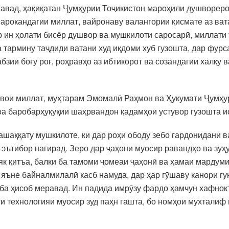
шавад, ҳақиқатан Ҷумҳурии Тоҷикистон мароҳили душвореро
арокандагии миллат, вайронаву валангории қисмате аз вата
ар ин ҳолати бисёр душвор ва мушкилоти саросарӣ, миллати 
а тармину таҷдиди ватани худ иқдоми хуб гузошта, дар фур
бзии боғу роғ, роҳравҳо аз ибтикорот ва созандагии халқу 
вои миллат, муҳтарам Эмомалӣ Раҳмон ва Ҳукумати Ҷумҳури
 ва баробарҳуқуқии шаҳрвандон қадамҳои устувор гузошта и
машаққату мушкилоте, ки дар роҳи ободу зебо гардонидани 
ътибор нагирад. Зеро дар ҷаҳони муосир равандҳо ва зуҳур
 як қитъа, балки ба тамоми ҷомеаи ҷаҳонӣ ва ҳамаи мардуми
н яъне байналмилалӣ касб намуда, дар ҳар гӯшаву канори г
ба ҳисоб меравад. Ин падида имрӯзу фардо ҳамчун хафнок
и технологияи муосир зуд паҳн гашта, бо номҳои мухталиф 