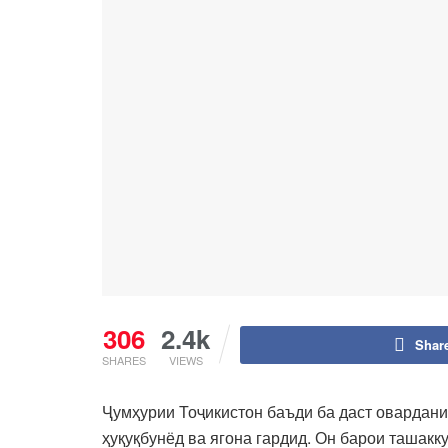
306
2.4k
Shar
SHARES
VIEWS
Ҷумҳурии Тоҷикистон баъди ба даст овардани
ҳуқуқбунёд ва ягона гардид. Он барои ташакк