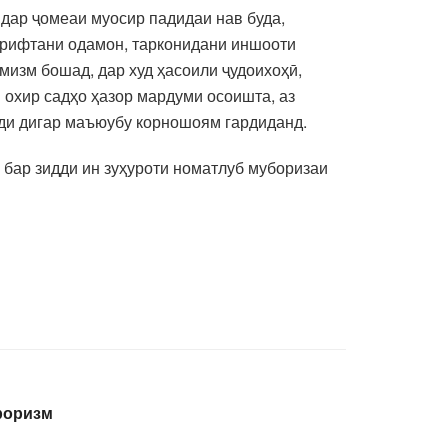
 дар ҷомеаи муосир падидаи нав буда,
гирифтани одамон, тарконидани иншооти
изм бошад, дар худ ҳасоили ҷудоихоҳӣ,
и охир садҳо ҳазор мардуми осоишта, аз
оди дигар маъюубу корношоям гардиданд.
 бар зидди ин зуҳуроти номатлуб муборизаи
роризм