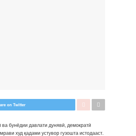
are on Twitter
 ва бунёдии давлати дунявӣ, демократӣ
амрави худ қадами устувор гузошта истодааст.