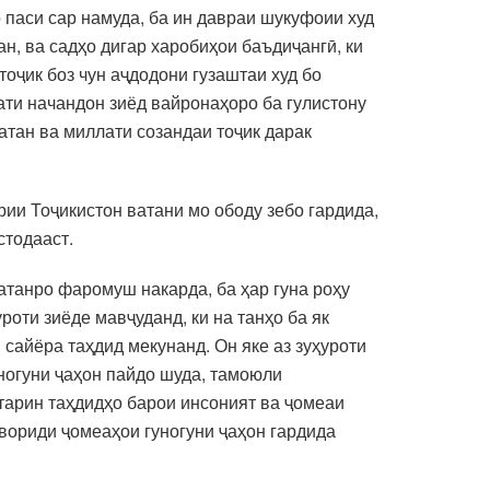
 паси сар намуда, ба ин давраи шукуфоии худ
н, ва садҳо дигар харобиҳои баъдиҷангӣ, ки
тоҷик боз чун аҷдодони гузаштаи худ бо
сати начандон зиёд вайронаҳоро ба гулистону
ватан ва миллати созандаи тоҷик дарак
и Тоҷикистон ватани мо ободу зебо гардида,
стодааст.
ватанро фаромуш накарда, ба ҳар гуна роҳу
оти зиёде мавҷуданд, ки на танҳо ба як
 сайёра таҳдид мекунанд. Он яке аз зуҳуроти
уногуни ҷаҳон пайдо шуда, тамоюли
тарин таҳдидҳо барои инсоният ва ҷомеаи
вориди ҷомеаҳои гуногуни ҷаҳон гардида